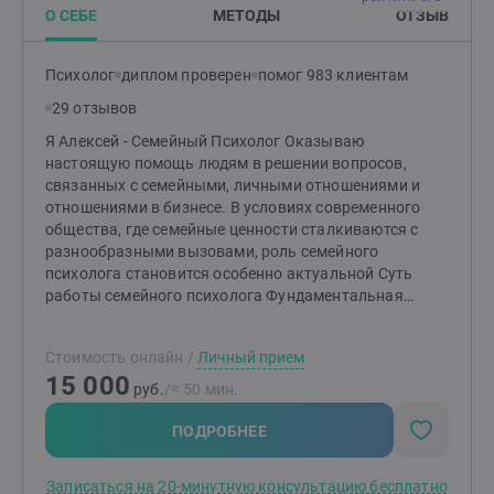
О СЕБЕ
МЕТОДЫ
ОТЗЫВ
Психолог
диплом проверен
помог 983 клиентам
29 отзывов
Я Алексей - Семейный Психолог Оказываю
настоящую помощь людям в решении вопросов,
связанных с семейными, личными отношениями и
отношениями в бизнесе. В условиях современного
общества, где семейные ценности сталкиваются с
разнообразными вызовами, роль семейного
психолога становится особенно актуальной Суть
работы семейного психолога Фундаментальная
задача моя, как семейного психолога заключается
том, чтобы во-первых показать “правду вашей
Стоимость онлайн
/
Личный прием
семьи”. Согласитесь, － ведь Только Правда
15 000
Врачует?! На наших с вами консультациях создаю
руб.
/≈ 50 мин.
атмосферную обстановку доверия; это первое
необходимое условие в работе психолога.
ПОДРОБНЕЕ
Необходимо в разрешении создании и поддержании
гармонии в семейных отношениях. Работаю с парами,
Записаться на 20-минутную консультацию бесплатно