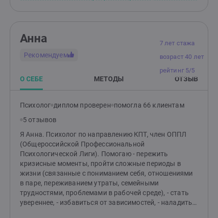
семьями и отдельными членами семьи, анализируя
динамику взаимодействий внутри семьи. Среди моих
задач, как семейного психолога помочь осознать
проблемы, которые находятся так называемой зоне
Анна
“тёмного пятна” психики. Среди моих задач,
7 лет стажа
повысить уровень взаимопонимания и
Рекомендуем
возраст 40 лет
способствовать восстановлению доверия между
членами семьи Методы работы семейного психолога
рейтинг 5/5
Семейные психологи используют различные методы
О СЕБЕ
МЕТОДЫ
ОТЗЫВ
и техники для достижения своих целей. Вот
некоторые из них: 1. Психотерапия — работа с
Психолог
диплом проверен
помогла 66 клиентам
психотерапевтическими фреймами, чтобы помочь
семье осознать проблемы и найти пути их решения 2.
5 отзывов
Консультирование — предоставление рекомендаций
Я Анна. Психолог по направлению КПТ, член ОППЛ
относительно улучшения коммуникации и
(Общероссийской Профессиональной
разрешения конфликтов 3. Групповые сессии —
Психологической Лиги). Помогаю - пережить
работа с семьями в группе, где участники могут
кризисные моменты, пройти сложные периоды в
делиться опытом и учиться друг у друга 4.
жизни (связанные с пониманием себя, отношениями
Когнитивно-поведенческая терапия — помощь в
в паре, переживанием утраты, семейными
изменении негативных мыслей и поведенческих
трудностями, проблемами в рабочей среде), - стать
паттернов, которые мешают нормальному
увереннее, - избавиться от зависимостей, - наладить
функционированию семьи 5.Игровая терапия —
отношения в семье и в социуме. Работаю в подходе
использование игр, особенно в работе с детьми, для