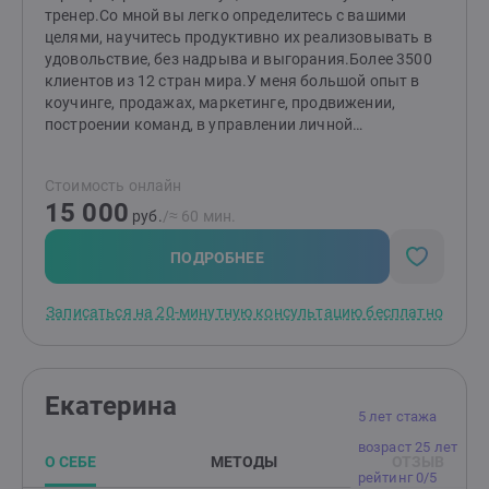
скрытые причины ваших проблем и создать новую
тренер.Со мной вы легко определитесь с вашими
реальность. • Если вы готовы изменить свою жизнь,
целями, научитесь продуктивно их реализовывать в
я приглашаю вас на терапию. Давайте вместе
удовольствие, без надрыва и выгорания.Более 3500
откроем двери к вашему внутреннему миру и найдем
клиентов из 12 стран мира.У меня большой опыт в
пути к гармонии и счастью. • Не ждите, пока
коучинге, продажах, маркетинге, продвижении,
изменения произойдут сами собой. Сделайте первый
построении команд, в управлении личной
шаг к новой жизни уже сегодня!
эффективностью руководителей. 15-летний
управленческий опыт - с 21 года я руковожу
Стоимость онлайн
Агентством веб-разработок, которое занимается
15 000
разработкой и продвижением сайтов, а также
руб.
/≈ 60 мин.
интернет-рекламой. Высшее образование -
менеджмент организации.Я четкий, структурный
ПОДРОБНЕЕ
человек, который поможет также выстроить
четкость и ясность в вашей ситуации, с которой вы
Записаться на 20-минутную консультацию бесплатно
пришли ко мне. Если вам нужен мягкий, но
эффективный коучинг и наставничество - это ко
мне.Регулярно прохожу супервизии, личную терапию
с психологом и коучем.
Екатерина
5 лет стажа
возраст 25 лет
О СЕБЕ
МЕТОДЫ
ОТЗЫВ
рейтинг 0/5