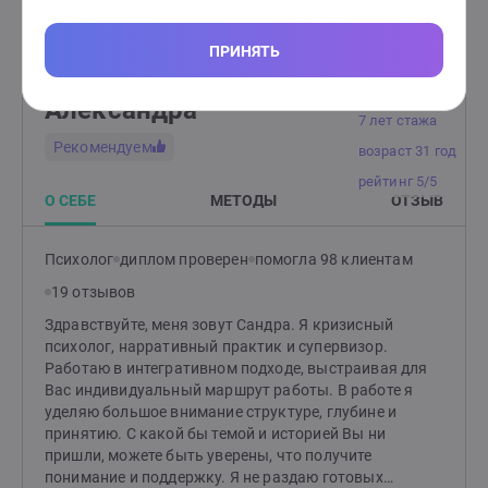
почувствовать комфорт, задать вопросы и понять,
Записаться на 20-минутную консультацию бесплатно
как я могу быть полезен. Если вы ощутите доверие и
безопасность, мы сможем двигаться дальше в поиске
ПРИНЯТЬ
решений. Почему именно ко мне? — Индивидуальный
подход. Каждая история уникальна, и я строю работу,
Александра
опираясь на ваши особенности и потребности. —
7 лет стажа
Безопасное пространство. Я придерживаюсь
Рекомендуем
возраст 31 год
принципа: "Прежде всего – не навреди." Ваши чувства,
границы и желания всегда в приоритете. — Гибкость в
рейтинг 5/5
методах. Комбинирую техники для достижения
О СЕБЕ
МЕТОДЫ
ОТЗЫВ
наилучшего результата именно для вас. Что вас
ждёт? Эффективные инструменты, глубокая
Психолог
диплом проверен
помогла 98 клиентам
поддержка и новый взгляд на привычные проблемы.
Вместе мы найдём ответы и сделаем вашу жизнь
19 отзывов
легче, гармоничнее и счастливее. Готовы к первым
Здравствуйте, меня зовут Сандра. Я кризисный
шагам? Создайте заявку, и мы начнём ваш путь к
психолог, нарративный практик и супервизор.
переменам!
Работаю в интегративном подходе, выстраивая для
Вас индивидуальный маршрут работы. В работе я
уделяю большое внимание структуре, глубине и
принятию. С какой бы темой и историей Вы ни
пришли, можете быть уверены, что получите
понимание и поддержку. Я не раздаю готовых