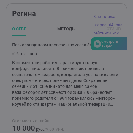
проблему. Какой результат ты получишь? ✅
неустойчивой, турбулентной реальности кажется мне
Изменишь личные отношения в лучшую сторону, ✅
самой честной. Позади меня – большая работа,
Регина
Сможешь получить повышение по работе✅ Сможешь
впереди еще больше, любая работа над собой это
8 лет стажа
увеличить свой доход,✅ Научишься по новому
всегда путь не быстрый и непростой. Волшебной
возраст 64 года
решать вопросы, ✅ Станешь уверенной в себе и
таблетки не существует. Надо набраться
О СЕБЕ
МЕТОДЫ
ОТЗЫВ
счастливой.Как проходит первая сессия Мы
рейтинг 4.94/5
терпения.Все ограничения – только в голове, и
общаемся, определяем какую задачу нужно решить,
проработав эти ограничения - меняется жизнь!Я хочу
смотреть
комфортно ли нам будет работать и сколько времени
Психолог
диплом проверен
помогла 36 клиентам
помочь Вам изменить свою жизнь, выбраться из
видео
потребуется для решения задачи, если всех все
эмоциональных ям, из внутренних тюрем и
16 отзывов
устраивает. Обговариваем дальнейшую работу.Чем
собственных ограничений, разрушить внутренние
могу помочь - Изменить родительские установки
В совместной работе я гарантирую полную
преграды. Для того, чтобы в конце этой большой
которые мешают добиться успеха в жизни,- Уборка
конфиденциальность.В психологию пришла в
работы вы почувствовали себя победителем!Я
страхов при помощи техники ДПДГ,- Быстрое
сознательном возрасте, когда стала усыновителем и
счастлива видеть вновь загорающиеся глаза моих
возвращение ресурсного состояния, - Освобождение
опекуном четырех приёмных детей.Сохранение
клиентов. Меня невероятно вдохновляет, когда
от созависимых отношений,- Освобождение от
семейных отношений - это для меня самое
человек постепенно, понемногу меняется, становится
психологии бедности и многое другое. В каждом
важное:сорок лет совместной жизни в бракеопыт
свободнее и счастливее, как наполняется новыми
человеке есть таланты, способности и ресурсы
приемного родителя с 1994 годаЯвляюсь ментором
смыслами, красками и эмоциями его жизнь! Как
необходимые для счастливой и успешной жизни. И
коучей по стандартам Национальной Федерации
постепенно он обретает опору внутри себя,
если ты готов меняться и работать над собой, буду
Профессиональных менторов и Коучей.Мастер коуч
наполняется внутренней силой, любовью,
рада тебе помочь пройти этот путь трансформации.
ICI, член международной ассоциации коучинга
благодарностью и заново начинает ощущать свою
Стоимость онлайн
На моих консультациях спокойно, безопасно,
ICI.Увлекаюсь аквариумистикой и ландшафтным
целостность, ценность и уникальность своей
10 000
конфиденциально. В процессе работы использую
дизайном, волонтер Восточно-Боспорской
руб.
/≈ 60 мин.
личности! И начинает жить качественно другой