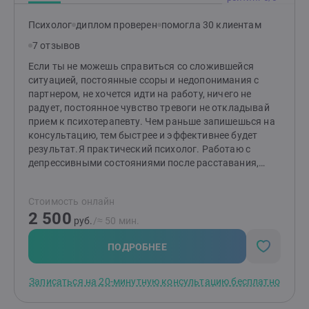
Некоторые остаются там навсегда. Продолжая
обвинять других в своих неудачах… Требуется
Психолог
диплом проверен
помогла 30 клиентам
большая смелость, чтобы признаться себе в том, что
с тобой не все ок и свернуть с привычного, не очень
7 отзывов
счастливого, но проторенного пути. Нужно
Если ты не можешь справиться со сложившейся
преодолеть немалое сопротивление, снять
ситуацией, постоянные ссоры и недопонимания с
психологические защиты и решиться на перемены.
партнером, не хочется идти на работу, ничего не
Внутреннее сопротивление будет огромно! Потому
радует, постоянное чувство тревоги не откладывай
что мозг ленивый и подсознание боится изменений и
прием к психотерапевту. Чем раньше запишешься на
перемен. Ему комфортнее, хоть в плохонькой, но
консультацию, тем быстрее и эффективнее будет
стабильности. Бывает так, что оказавшись в яме
результат.Я практический психолог. Работаю с
человек не в силах выбраться из нее
депрессивными состояниями после расставания,
самостоятельно. Вот тут и нужна помощь и
измены, выгорание. Если вас не покидает чувство
поддержка психолога. Нужны техники, методики,
вины, стыда или обиды и не дает спокойно жить.Не
работающие алгоритмы, помогающие увидеть и
Стоимость онлайн
можете наладить отношения с близкими. Замечаете,
осознать причины внутренних ограничений и
2 500
что повторяете родительский сценарий в
руб.
/≈ 50 мин.
проблем, для того, чтобы найдя их и проработав,
отношениях. И чтобы вы не делали, не получается
отпустить себя на свободу. В первую очередь –
разрешить ситуацию.В работе использую самые
ПОДРОБНЕЕ
разрешить себе свободу внутреннюю, а потом уже из
эффективные методы, техники и практики из
своего внутреннего состояния – выпустить себя на
психологии, которые позволяют работать с каждым
свободу в реальную жизнь, качественно ее изменив.Я
Записаться на 20-минутную консультацию бесплатно
человеком индивидуально. Ведь одному нужно,
приняла для себя позицию ученика в этом мире. И
найти смысл в жизни, а другому решить конкретную
такая позиция в условиях быстроменяющейся,