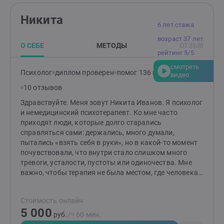
Никита
6 лет стажа
возраст 37 лет
О СЕБЕ
МЕТОДЫ
ОТЗЫВ
рейтинг 5/5
смотреть
Психолог
диплом проверен
помог 136 клиентам
видео
10 отзывов
Здравствуйте. Меня зовут Никита Иванов. Я психолог
и немедицинский психотерапевт. Ко мне часто
приходят люди, которые долго старались
справляться сами: держались, много думали,
пытались «взять себя в руки», но в какой-то момент
почувствовали, что внутри стало слишком много
тревоги, усталости, пустоты или одиночества. Мне
важно, чтобы терапия не была местом, где человека
оценивают, перевоспитывают или срочно пытаются
«починить». Не нужно приходить с готовым
Стоимость онлайн
запросом. Можно прийти с ощущением: «я устал», «я
5 000
запутался», «так дальше тяжело» — и мы будем
руб.
/≈ 60 мин.
спокойно разбираться вместе. Я работаю в подходах