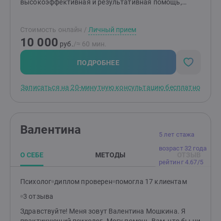
понятнее. Однако можно и по-другому! Открыться
высокоэффективная и результативная помощь,
миру, довериться, пойди навстречу себе и своим
нацеленная на решение проблемы в максимально
желаниям, услышать свой внутренний голос, пойти
короткие сроки. Именно это отличают все мои
на свой страх, перестать оценивать себя и перестать
Стоимость онлайн
/
Личный прием
клиенты. Решение 1 проблемы в среднем достигается
ждать оценки от окружающих, позволить себе быть
10 000
всего за 2-3 консультации.Мои профессиональные
руб.
/≈ 60 мин.
не идеальным, сомневаться, совершать ошибки,
навыки и поли-модальный подход психотерапии,
можно выбрать быть живым и несовершенным или
позволяют быстро выявлять первопричину
ПОДРОБНЕЕ
остаться биороботом, выполняющим функции по
проблемы, ее истоки и основную суть, позволяют
обеспечению жизнедеятельности и зарабатыванию
видеть проблему шире, что и помогает решать ее
Записаться на 20-минутную консультацию бесплатно
денег. Это всегда только наш выбор.Важно осознать,
наиболее результативно. И также, это помогает
что самый важный день жизни – сегодня!!! И если мы
устранить все следствия и исключить риск
сами не поменяем свою, в чем-то не устраивающую
повторения этих негативных сценариев в
нас жизнь сегодня, она не поменяется сама по себе в
будущем. Чаще всего реальные причины, сам
Валентина
лучшую сторону никогда. Волшебник на голубом
человек не осознает, их оберегают защитные
5 лет стажа
вертолете не прилетит...Самая большая свобода –
механизмы психики, они вытеснены из сознания,
говорить себе правду.Самая большая роскошь –
возраст 32 года
поэтому здесь нужен грамотный взгляд со стороны
О СЕБЕ
МЕТОДЫ
ОТЗЫВ
жить своей жизнью, а не проживать чужую.Раз и
специалиста. Я помогаю человеку сформировать
рейтинг 4.67/5
навсегда отказаться от мысли, что данная Вам
конкретные пути решения проблемы, выработать
жизнь - черновик.Осознав однажды, что другой
грамотную систему мыслей и действий, без воды и
Психолог
диплом проверен
помогла 17 клиентам
жизни у Вас не будет, не побояться задать себе
пустых умствований. Также, я являюсь автором и
3 отзыва
самые главные вопросы:«А я проживаю свою жизнь
спикером обучающих программ по психологии
действительно так, как я хочу?Мне хорошо в этом
отношений. Мои программы прошло уже более 1.000
Здравствуйте! Меня зовут Валентина Мошкина. Я
месте?Мне хорошо с этими людьми?Я занимаюсь
человек, создав после них здоровые и счастливые