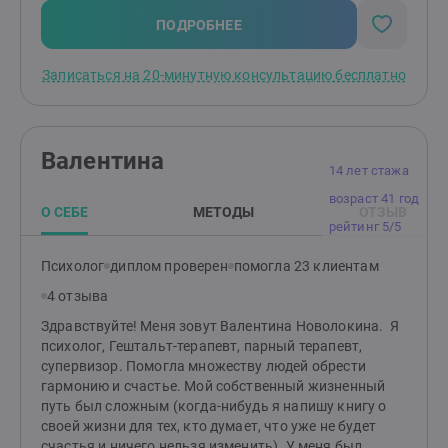
различные техники и подходы из : ✅
Археологической Экспедиции.Буду рада видеть вас
жизнью! Счастливой и наполненной! Спокойно и с
нейролингвистического программирования; ✅
на консультациях.
ПОДРОБНЕЕ
комфортом.
гештальт-терапия; ✅ образно- эмоциональной
терапии;✅ когнитивно-поведенческой терапии;✅
Записаться на 20-минутную консультацию бесплатно
ДПДГ и прочие
Валентина
14 лет стажа
возраст 41 год
О СЕБЕ
МЕТОДЫ
ОТЗЫВ
рейтинг 5/5
Психолог
диплом проверен
помогла 23 клиентам
4 отзыва
Здравствуйте! Меня зовут Валентина Новолокина. Я
психолог, Гештальт-терапевт, парный терапевт,
супервизор. Помогла множеству людей обрести
гармонию и счастье. Мой собственный жизненный
путь был сложным (когда-нибудь я напишу книгу о
своей жизни для тех, кто думает, что уже не будет
счастья и ничего нельзя изменить). У меня был