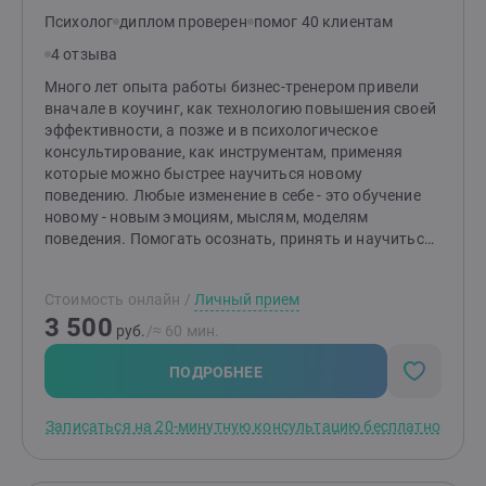
Психолог
диплом проверен
помог 40 клиентам
4 отзыва
Много лет опыта работы бизнес-тренером привели
вначале в коучинг, как технологию повышения своей
эффективности, а позже и в психологическое
консультирование, как инструментам, применяя
которые можно быстрее научиться новому
поведению. Любые изменение в себе - это обучение
новому - новым эмоциям, мыслям, моделям
поведения. Помогать осознать, принять и научиться -
это моя суперсила.Стараюсь во многих делах дойти
до полного понимания целей и личной сверхзадачи,
Стоимость онлайн
/
Личный прием
ценностей человека. В то же время могу
3 500
отфильтровывать ненужные глубины и работать на
руб.
/≈ 60 мин.
декларируемом клиентом уровне, если он не хочет
сейчас идти глубже.
ПОДРОБНЕЕ
Записаться на 20-минутную консультацию бесплатно