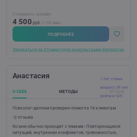
решений — их и нет. Мы вместе, как детективы,
распутываем, куда ведут ниточки. Я подсвечиваю
Стоимость онлайн
неочевидное, задаю вопросы, предлагаю метафоры —
4 500
иногда так точно, что пазл наконец складывается.
руб.
/≈ 60 мин.
Иногда настолько мимо, что настоящий ответ
становится очевидным. Это и есть осознанность —
ПОДРОБНЕЕ
первая и главная цель работы. С чем ко мне
приходят:Тревога, сложный выбор, неустойчивая
Записаться на 20-минутную консультацию бесплатно
самооценка или чувство потерянности, проблемы в
отношениях, повторяющиеся раз за разом сценарии,
отсутствие смысла жизни, творческий кризис,
прокрастинация. Я много работаю с травмами и
Анастасия
состояниями, где нужна осторожность и глубина. Но
7 лет стажа
и быстрое решение конкретных задач — мой
возраст 39 лет
профиль. Если вопрос точечный, часто хватает
О СЕБЕ
МЕТОДЫ
ОТЗЫВ
одной-двух встреч, чтобы найти решение. Если
рейтинг 0/5
хочется всерьёз исследовать себя и выстраивать
жизнь по своим чертежам — будем работать дольше,
Психолог
диплом проверен
помогла 16 клиентам
создавая пространство, куда можно прийти с чем
2 отзыва
угодно. Приходите на 20-минутную встречу, чтобы
построить подходящий маршрут работы и получить
Ко мне обычно приходят с темами:- Повторяющихся
первичную диагностику. Жду Вас :)
ситуаций, внутренних конфликтов, тревожностью,