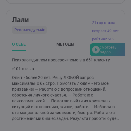
Лали
21 год стажа
Рекомендуем
возраст 49 лет
рейтинг 5/5
О СЕБЕ
МЕТОДЫ
ОТЗЫВ
смотреть
видео
Психолог
диплом проверен
помогла 651 клиенту
101 отзыв
Опыт - более 20 лет. Решу ЛЮБОЙ запрос
максимально быстро. Помогать людям - это мое
призвание! — Работаю с вопросами отношений,
обретения личного счастья. — Работаю с
психосоматикой. — Помогаю выйти из кризисных
ситуаций в отношениях, жизни, работе. — Избавляю
от эмоциональной зависимости, быстро. Работаю с
достижениями бизнес задач. Результат работы будет
заметен сразу. Вы пришли с запросом, ушли с
ответом - мой стиль работы! Подберу вам техники