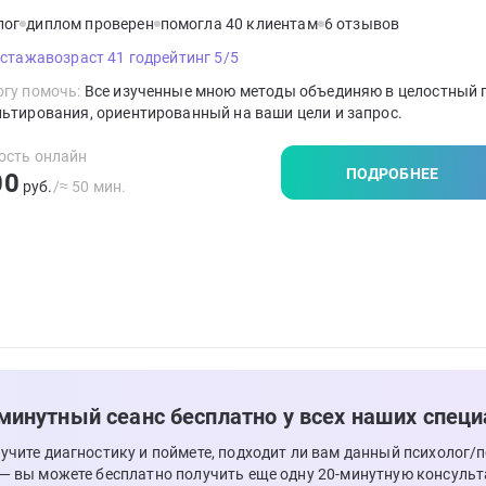
лог
диплом проверен
помогла 40 клиентам
6 отзывов
 стажа
возраст 41 год
рейтинг 5/5
гу помочь:
Все изученные мною методы объединяю в целостный 
ьтирования, ориентированный на ваши цели и запрос.
ость онлайн
ПОДРОБНЕЕ
00
руб.
/≈ 50 мин.
минутный сеанс бесплатно у всех наших специ
лучите диагностику и поймете, подходит ли вам данный психолог/
 — вы можете бесплатно получить еще одну 20-минутную консульт