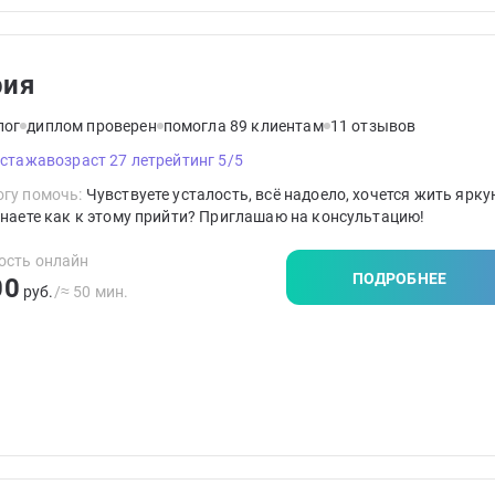
рия
лог
диплом проверен
помогла 89 клиентам
11 отзывов
 стажа
возраст 27 лет
рейтинг 5/5
гу помочь:
Чувствуете усталость, всё надоело, хочется жить ярку
знаете как к этому прийти? Приглашаю на консультацию!
ость онлайн
ПОДРОБНЕЕ
00
руб.
/≈ 50 мин.