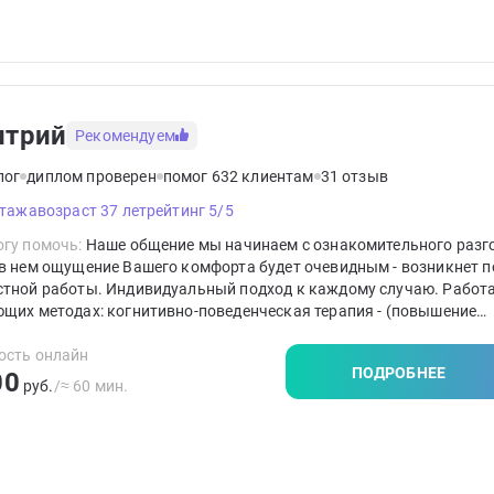
итрий
Рекомендуем
лог
диплом проверен
помог 632 клиентам
31 отзыв
стажа
возраст 37 лет
рейтинг 5/5
гу помочь:
Наше общение мы начинаем с ознакомительного разг
в нем ощущение Вашего комфорта будет очевидным - возникнет п
стной работы. Индивидуальный подход к каждому случаю. Работ
щих методах: когнитивно-поведенческая терапия - (повышение
икации в методе КПТ более 500 часов ), гештальт - терапия, семе
я, коучинг. Работа всегда с учётом особенностей клиента. Руков
ость онлайн
ПОДРОБНЕЕ
00
пу: "Прежде всего - не навреди".
руб.
/≈ 60 мин.