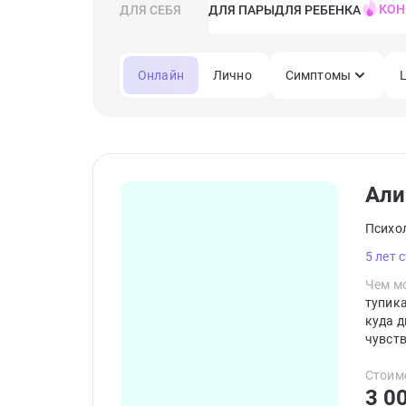
КОН
ДЛЯ СЕБЯ
ДЛЯ ПАРЫ
ДЛЯ РЕБЕНКА
Онлайн
Лично
Симптомы
Али
Психо
5 лет 
Чем мо
тупика
куда д
чувств
сценар
Стоим
3 0