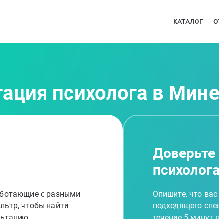
КАТАЛОГ
О
тация психолога в Мин
Доверьте
психолог
работающие с разными
Опишите, что вас
льтр, чтобы найти
подходящего спец
льтацию
течение 5 минут