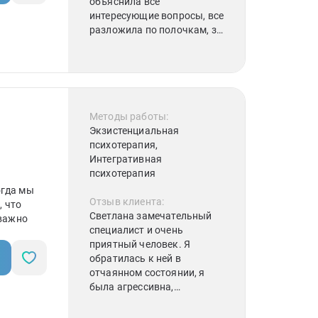
Рационально-
объяснила все
эмоционально-
интересующие вопросы, все
поведенческая терапия,
разложила по полочкам, за
Арт-терапия
что большое спасибо!!
Методы работы:
Экзистенциальная
психотерапия,
Интегративная
психотерапия
огда мы
Отзыв клиента:
, что
Светлана замечательный
 важно
специалист и очень
приятный человек. Я
обратилась к ней в
отчаянном состоянии, я
была агрессивна,
отчаянна, потеряна. В
первые 20 мин мы