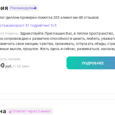
рия
Рекомендуем
лог
диплом проверен
помогла 203 клиентам
48 отзывов
 стажа
возраст 41 год
рейтинг 5/5
гу помочь:
Здравствуйте.Приглашаю Вас, в теплое пространство, 
но сопровождаю к развитию способности ценить, любить, уважат
Замечать свои эмоции, чувства, проживать, отпускать обиды, стра
вные мысли, прошлое. Жить здесь и сейчас, развиваться, наслаж
м моментом жизни. Выстраивать гибкие границы в отношениях и
формировать свое мышление с принятием ответственности за сво
ость онлайн
ПОДРОБНЕЕ
00
руб.
/≈ 60 мин.
на
Ответит через 5 минут