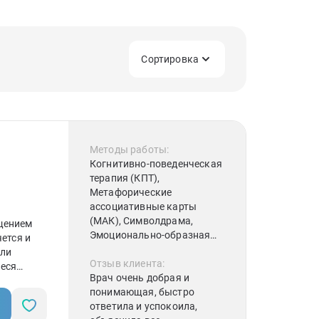
Сортировка
Методы работы:
Когнитивно-поведенческая
терапия (КПТ),
Метафорические
ассоциативные карты
(МАК), Символдрама,
щением
Эмоционально-образная
чется и
терапия,
или
Психоаналитическая
Отзыв клиента:
иеся
терапия, Песочная терапия,
Врач очень добрая и
Юнгианский анализ,
понимающая, быстро
Когнитивная терапия,
ответила и успокоила,