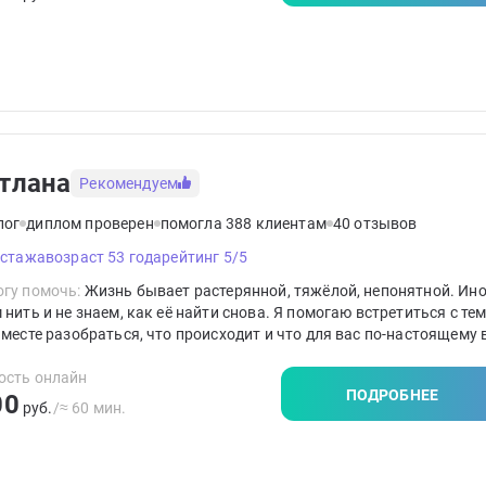
тлана
Рекомендуем
лог
диплом проверен
помогла 388 клиентам
40 отзывов
 стажа
возраст 53 года
рейтинг 5/5
гу помочь:
Жизнь бывает растерянной, тяжёлой, непонятной. Ин
 нить и не знаем, как её найти снова. Я помогаю встретиться с тем
Вместе разобраться, что происходит и что для вас по-настоящему
ость онлайн
ПОДРОБНЕЕ
00
руб.
/≈ 60 мин.