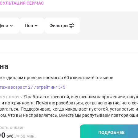
СУЛЬТАЦИЯ СЕЙЧАС
Цена
Пол
Фильтры
на
лог
диплом проверен
помогла 60 клиентам
6 отзывов
стажа
возраст 27 лет
рейтинг 5/5
гу помочь:
Я работаю с тревогой, внутренним напряжением, ощу
 и потерянности. Помогаю разобраться, когда непонятно, чего хо
вигаться. Поддерживаю, когда накрывает пустотой, усталостью 
ом, что вы не справляетесь. Вместе мы распутываем повторяющ
ии, возвращаем опору и контакт с собой.
ость онлайн
ПОДРОБНЕЕ
00
руб.
/≈ 50 мин.