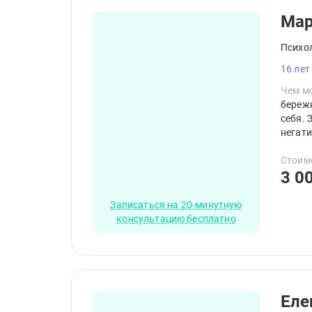
Ма
Психо
16 лет
Чем мо
береж
себя. 
негати
кажды
транс
Стоим
3 0
Записаться на 20-минутную
консультацию бесплатно
Еле