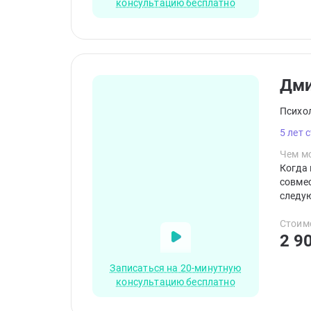
консультацию бесплатно
Дм
Психо
5 лет 
Чем мо
Когда 
совме
следую
квалиф
терапи
Стоим
2 9
принци
Записаться на 20-минутную
консультацию бесплатно