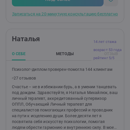
максимально быстро.Если вы готовы начать путь к
изменениям, напишите. Я помогу подобрать
Записаться на 20-минутную консультацию бесплатно
подходящий метод и начать движение к жизни,
которую вы хотите
Наталья
14 лет стажа
возраст 53 года
О СЕБЕ
МЕТОДЫ
ОТЗЫВ
рейтинг 5/5
Психолог
диплом проверен
помогла 144 клиентам
27 отзывов
Счастье – не в избежании бурь, а в умении танцевать
под дождем. Здравствуйте, я Наталья Михайлюк, ваш
личный терапевт, аккредитованный супервизор
ОППЛ, Обучающий Личный терапевт для
специалистов помогающих профессий и проводник
на пути к исцелению души. Более десяти лет я
посвятила себя искусству психологии, помогая
людям обрести гармонию и внутреннюю силу. В моем