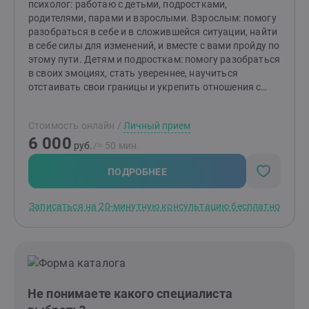
психолог: работаю с детьми, подростками,
родителями, парами и взрослыми. Взрослым: помогу
разобраться в себе и в сложившейся ситуации, найти
в себе силы для изменений, и вместе с вами пройду по
этому пути. Детям и подросткам: помогу разобраться
в своих эмоциях, стать увереннее, научиться
отстаивать свои границы и укрепить отношения с
друзьями и близкими. Родителям: помогу лучше
понять своего ребёнка, наладить с ним отношения,
Стоимость онлайн
/
Личный прием
выявить причины возникших трудностей и найти
6 000
пути их решения. Парам: помогу найти корень
руб.
/≈ 50 мин.
проблемы, объединиться против неё, укрепить
отношения и выйти на новый уровень. Мои принципы
ПОДРОБНЕЕ
работы: Комфорт: я стараюсь создать безопасную и
поддерживающую атмосферу, где вы сможете
Записаться на 20-минутную консультацию бесплатно
расслабиться и поделиться тем, что волнует.
Эффективность: каждая наша встреча будет
приближать вас к цели, и я приложу все усилия,
чтобы вы чувствовали прогресс. Могу предложить
вам долгосрочную или краткосрочную работу (1-3
встречи), в зависимости от ваших пожеланий и
Не понимаете какого специалиста
возможностей. Даже одна встреча поможет вам
почувствовать себя лучше. Мой психологический