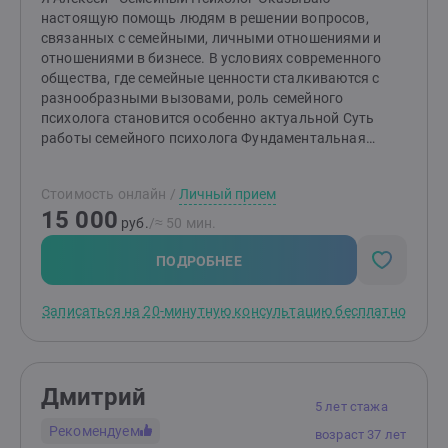
настоящую помощь людям в решении вопросов,
связанных с семейными, личными отношениями и
отношениями в бизнесе. В условиях современного
общества, где семейные ценности сталкиваются с
разнообразными вызовами, роль семейного
психолога становится особенно актуальной Суть
работы семейного психолога Фундаментальная
задача моя, как семейного психолога заключается
том, чтобы во-первых показать “правду вашей
Стоимость онлайн
/
Личный прием
семьи”. Согласитесь, － ведь Только Правда
15 000
Врачует?! На наших с вами консультациях создаю
руб.
/≈ 50 мин.
атмосферную обстановку доверия; это первое
необходимое условие в работе психолога.
ПОДРОБНЕЕ
Необходимо в разрешении создании и поддержании
гармонии в семейных отношениях. Работаю с парами,
Записаться на 20-минутную консультацию бесплатно
семьями и отдельными членами семьи, анализируя
динамику взаимодействий внутри семьи. Среди моих
задач, как семейного психолога помочь осознать
проблемы, которые находятся так называемой зоне
Дмитрий
“тёмного пятна” психики. Среди моих задач,
5 лет стажа
повысить уровень взаимопонимания и
Рекомендуем
возраст 37 лет
способствовать восстановлению доверия между