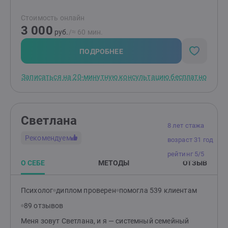
Детям и подросткам: помогу разобраться со
Стоимость онлайн
страхами, вспышками гнева, эмоциональной
3 000
чувствительностью и ранимостью, обрести
руб.
/≈ 60 мин.
уверенность, улучшить отношения с окружающими.
Родителям: помогу разобраться в причинах
ПОДРОБНЕЕ
возникших трудностей и найти эффективные способы
по их устранению. Подскажу, как улучшить
Записаться на 20-минутную консультацию бесплатно
отношения и понять своего ребенка.
Светлана
8 лет стажа
Рекомендуем
возраст 31 год
рейтинг 5/5
О СЕБЕ
МЕТОДЫ
ОТЗЫВ
Психолог
диплом проверен
помогла 539 клиентам
89 отзывов
Меня зовут Светлана, и я — системный семейный