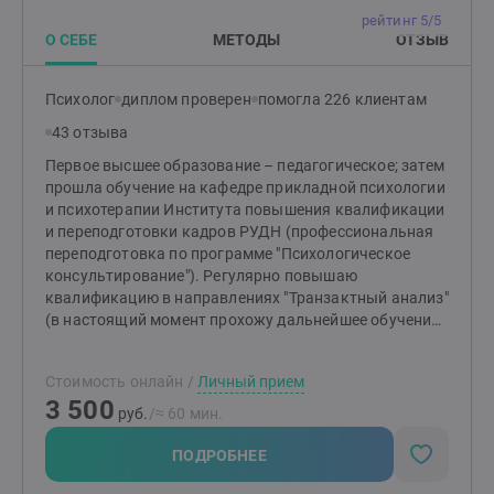
рейтинг 5/5
О СЕБЕ
МЕТОДЫ
ОТЗЫВ
Психолог
диплом проверен
помогла 226 клиентам
43 отзыва
Первое высшее образование – педагогическое; затем
прошла обучение на кафедре прикладной психологии
и психотерапии Института повышения квалификации
и переподготовки кадров РУДН (профессиональная
переподготовка по программе "Психологическое
консультирование"). Регулярно повышаю
квалификацию в направлениях "Транзактный анализ"
(в настоящий момент прохожу дальнейшее обучение
по курсу 202 "Транзактный анализ в психотерапии и
консультировании") и "Телесно-ориентированная
Стоимость онлайн
/
Личный прием
терапия", участвую в супервизиях и интервизиях.
3 500
Работаю психологом в центре аддиктологии. На
руб.
/≈ 60 мин.
протяжении 5 лет прохожу личную терапию у
сертифицированного аналитика (член Европейской
ПОДРОБНЕЕ
ассоциации транзактного анализа).