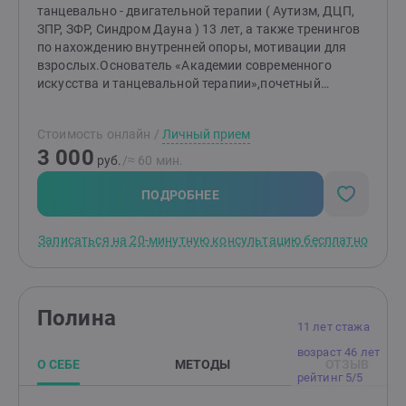
танцевально - двигательной терапии ( Аутизм, ДЦП,
ЗПР, ЗФР, Синдром Дауна ) 13 лет, а также тренингов
по нахождению внутренней опоры, мотивации для
взрослых.Основатель «Академии современного
искусства и танцевальной терапии»,почетный
работник искусства и культуры Евразии,Лауреат
Мирового Артийского комитета гильдия
Стоимость онлайн
/
Личный прием
профессионалов в области
3 000
хореографии,обладательница золотой медали от
руб.
/≈ 60 мин.
Министерства обороны за налаживание
международных отношений РФ и мира на Кавказе-
ПОДРОБНЕЕ
«75 лет Великой Победы».Бережно,
профессионально, конфидециально работаю с
Записаться на 20-минутную консультацию бесплатно
каждым обратившимся человеком.
Полина
11 лет стажа
возраст 46 лет
О СЕБЕ
МЕТОДЫ
ОТЗЫВ
рейтинг 5/5