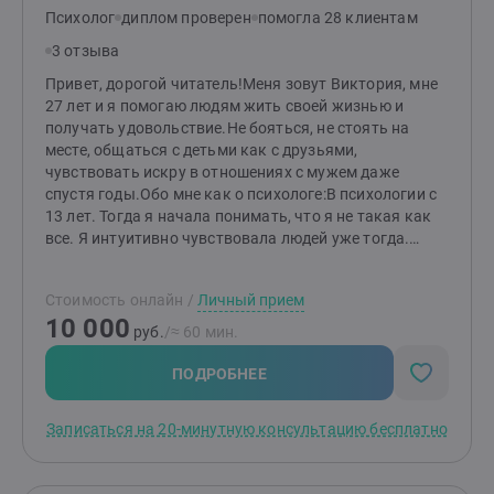
Психолог
диплом проверен
помогла 28 клиентам
3 отзыва
Привет, дорогой читатель!Меня зовут Виктория, мне
27 лет и я помогаю людям жить своей жизнью и
получать удовольствие.Не бояться, не стоять на
месте, общаться с детьми как с друзьями,
чувствовать искру в отношениях с мужем даже
спустя годы.Обо мне как о психологе:В психологии с
13 лет. Тогда я начала понимать, что я не такая как
все. Я интуитивно чувствовала людей уже тогда.
Могла подобрать нужные слова, когда человеку
трудно или показать ситуацию совсем с другой
Стоимость онлайн
/
Личный прием
стороны. Давала взрослым совсем не детские
10 000
советы.Прежде чем начать практиковать как
руб.
/≈ 60 мин.
психолог, помимо учебы я прошла 200 часов личной
терапии и постоянно нахожусь в поддерживающей.
ПОДРОБНЕЕ
Супервизируюсь регулярно. Считаю, что без личной
терапии и супервизии невозможно качественно
Записаться на 20-минутную консультацию бесплатно
помогать клиентам.Сейчас прохожу курс повышения
квалификации по специальности "Детский
психолог".Я за бережную и эффективную