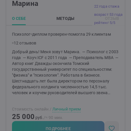
Марина
22 года стажа
возраст 53 года
О СЕБЕ
МЕТОДЫ
ОТЗЫВ
рейтинг 5/5
Психолог
диплом проверен
помогла 29 клиентам
12 отзывов
Добрый день! Меня зовут Марина. — Психолог с 2003
года — Коуч ICF c 2011 года — Преподаватель МВА —
Автор книг Дважды окончила Томский
государственный университет по специальностям:
"физика" и "психология". Работала в бизнесе.
Шестнадцать лет была директором по персоналу
федерального холдинга численностью 14,5 тыс.
человек и коучем руководителей высшего звена
компании. Книга, которую я написала в 2012 году,
"Сказка для тех, кто остался без детства", во многом
Стоимость онлайн
/
Личный прием
автобиографическая. Психологические травмы,
25 000
полученные в детстве, привели меня в психологию и
руб.
/≈ 90 мин.
коучинг, заставили работать над собой, учиться,
изменяться, чтобы почувствовать радость бытия и
ПОДРОБНЕЕ