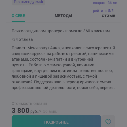
Рекомендуем
возраст 36 лет
ваш запрос всего за несколько сессий (а может быть
и за одну- зависит от запроса) и вам не нужно
рейтинг 5/5
тратить годы жизни на психотерапию.Все мои
О СЕБЕ
МЕТОДЫ
ОТЗЫВ
клиенты отмечают значительные улучшения уже на
первых сессиях. А кто-то за эти сессии уже
Психолог
диплом проверен
помогла 360 клиентам
полностью избавляется от своей проблемы.
Запишитесь бесплатную на 20-минутную
34 отзыва
консультацию для проведения диагностики вашей
Привет! Меня зовут Анна, я психолог-психотерапевт.Я
ситуации.Буду рада видеть вас и помочь вам решить
специализируюсь на работе с тревогой, паническими
ваш вопрос.
атаками, состоянием апатии и внутренней
пустоты.Работаю с самооценкой, личными
границами, внутренним критиком , женственностью,
любовной и пищевой зависимостью, с темой
отношений.Поддерживаю в период кризисов: смена
профессиональной деятельности, поиск себя, переезд
и адаптация, завершение отношений. Помогаю
проживать сложные чувства и выдерживать
Стоимость онлайн
неопределенность.Особое внимание уделяю работе с
3 800
травмой и ПТСР. Бережно сопровождаю процесс
руб.
/≈ 50 мин.
восстановления.Обучаю дыхательным,
медитативным, физическим и ментальным
ПОДРОБНЕЕ