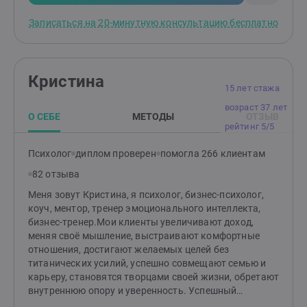
практикам. Помогаю соединиться с собой через тело
и повысить уровень осознанности и самосознания.Я
Записаться на 20-минутную консультацию бесплатно
провожу психологические консультации и тренинги,
психотерапевтические сессии и разрабатываю
индивидуальные программы развития. В своей
работе я использую мультимодальный подход.
Кристина
15 лет стажа
возраст 37 лет
О СЕБЕ
МЕТОДЫ
ОТЗЫВ
рейтинг 5/5
Психолог
диплом проверен
помогла 266 клиентам
82 отзыва
Меня зовут Кристина, я психолог, бизнес-психолог,
коуч, ментор, тренер эмоционального интеллекта,
бизнес-тренер.Мои клиенты увеличивают доход,
меняя своё мышление, выстраивают комфортные
отношения, достигают желаемых целей без
титанических усилий, успешно совмещают семью и
карьеру, становятся творцами своей жизни, обретают
внутреннюю опору и уверенность. Успешный
профессиональный опыт более 15 лет. Работаю