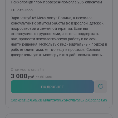
Психолог
диплом проверен
помогла 205 клиентам
10 отзывов
Здравствуйте! Меня зовут Полина, я психолог-
консультант с опытом работы во взрослой, детской,
подростковой и семейной терапии. Если вы
столкнулись с трудностями, я готова поддержать
вас, провести психологическую работу и помочь
найти решения. Использую индивидуальный подход в
работе клиентами, мягко веду в процессе. Создаю
доверительную атмосферу и это даёт возможность
клиентам чувствовать себя комфортно и свободно
проявляться. Моя специализация терапия
Стоимость онлайн
осознаванием, гештальт-терапия, кроме этого я
3 000
использую элементы когнитивно-поведенческой, арт-
руб.
/≈ 60 мин.
терапии, расстановки, терапию принятия и
обязательств и другие техники и методы. Работаю в
ПОДРОБНЕЕ
краткосрочном подходе (до 10 консультаций), как
правило результат виден уже после 5-7 встреч. В
Записаться на 20-минутную консультацию бесплатно
рамках работы над запросом мы выделяем
несколько опорных пунктов, которые необходимо
пройти в консультациях и последовательно работаем