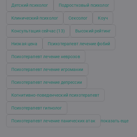
пройти наши программы Академии менторства, - я с
Детский психолог
Подростковый психолог
радостью помогу и вам.
Клинический психолог
Сексолог
Коуч
Консультация сейчас (13)
Высокий рейтинг
Низкая цена
Психотерапевт лечение фобий
Психотерапевт лечение неврозов
Психотерапевт лечение игромании
Психотерапевт лечение депрессии
Когнитивно-поведенческий психотерапевт
Психотерапевт гипнолог
Психотерапевт лечение панических атак
показать еще