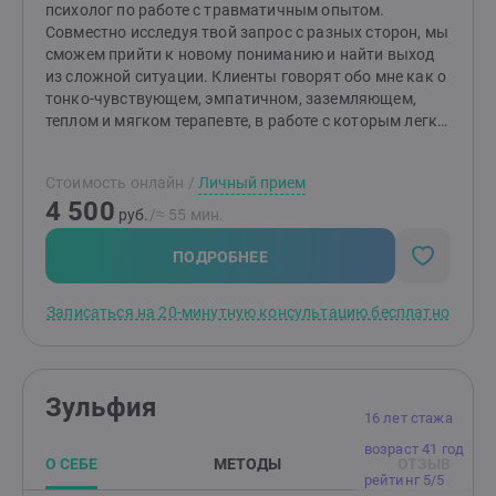
психолог по работе с травматичным опытом.
Совместно исследуя твой запрос с разных сторон, мы
сможем прийти к новому пониманию и найти выход
из сложной ситуации. Клиенты говорят обо мне как о
тонко-чувствующем, эмпатичном, заземляющем,
теплом и мягком терапевте, в работе с которым легко
говорить на сложные и порой болезненные
темы.Благодаря телесному подходу в работе с
Стоимость онлайн
/
Личный прием
психикой можно научиться находить в себе опоры и
4 500
ресурсы, которые в дальнейшем помогут
руб.
/≈ 55 мин.
справляться и с другими сложными жизненными
обстоятельствами, помогут лучше прислушиваться к
ПОДРОБНЕЕ
себе, находить удовольствие от жизни.
Записаться на 20-минутную консультацию бесплатно
Зульфия
16 лет стажа
возраст 41 год
О СЕБЕ
МЕТОДЫ
ОТЗЫВ
рейтинг 5/5