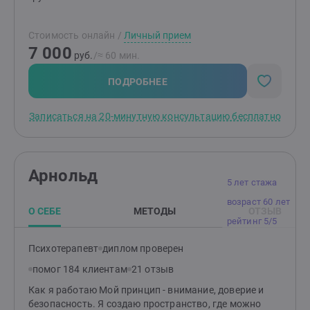
просто специалист, который решает проблемы, но и
профессионал, способный помочь восстановить и
Стоимость онлайн
/
Личный прием
укрепить связи внутри семьи. В условиях
7 000
современного мира его работа становится
руб.
/≈ 60 мин.
неоценимой, ведь здоровые, поддерживающие
отношения в семье — это основа благополучия и
ПОДРОБНЕЕ
счастья каждого человека Работа быть родными...
Записаться на 20-минутную консультацию бесплатно
Арнольд
5 лет стажа
возраст 60 лет
О СЕБЕ
МЕТОДЫ
ОТЗЫВ
рейтинг 5/5
Психотерапевт
диплом проверен
помог 184 клиентам
21 отзыв
Как я работаю Мой принцип - внимание, доверие и
безопасность. Я создаю пространство, где можно