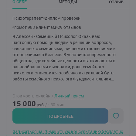
О СЕБЕ
МЕТОДЫ
ОТЗЫВ
Психотерапевт
диплом проверен
помог 983 клиентам
29 отзывов
Я Алексей - Семейный Психолог Оказываю
настоящую помощь людям в решении вопросов,
связанных с семейными, личными отношениями и
отношениями в бизнесе. В условиях современного
общества, где семейные ценности сталкиваются с
разнообразными вызовами, роль семейного
психолога становится особенно актуальной Суть
работы семейного психолога Фундаментальная
задача моя, как семейного психолога заключается
том, чтобы во-первых показать “правду вашей
Стоимость онлайн
/
Личный прием
семьи”. Согласитесь, － ведь Только Правда
15 000
Врачует?! На наших с вами консультациях создаю
руб.
/≈ 50 мин.
атмосферную обстановку доверия; это первое
необходимое условие в работе психолога.
ПОДРОБНЕЕ
Необходимо в разрешении создании и поддержании
гармонии в семейных отношениях. Работаю с парами,
Записаться на 20-минутную консультацию бесплатно
семьями и отдельными членами семьи, анализируя