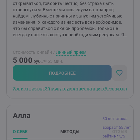
открываться, говорить честно, без страха быть
отвергнутым. Вместе мы исследуем ваш запрос,
найдем глубинные причины и запустим устойчивые
изменения. У каждого из нас есть все необходимое,
что бы справиться с любой проблемой. Только не
всегда у нас есть доступ к необходимым ресурсам. Я
научу вас самостоятельно справляться со своими
проблемами, используя собственные ресурсы. У меня
Стоимость онлайн
/
Личный прием
богатый жизненный путь. Я был инженером,
5 000
исследователем, предпринимателем, работал в науке,
руб.
/≈ 55 мин.
преподавал в университете, руководил бизнесом. Я
женат более 35 лет, отец двух взрослых сыновей.
ПОДРОБНЕЕ
Знаю, как важно и непросто сохранить близость,
уважение и тепло в долгих отношениях. Запишитесь
Записаться на 20-минутную консультацию бесплатно
на бесплатную 20-минутную встречу - и, возможно,
уже после неё вы почувствуете, что жить стало легче,
спокойнее и осмысленнее, чем было вчера.
Алла
30 лет стажа
возраст 55 лет
О СЕБЕ
МЕТОДЫ
ОТЗЫВ
рейтинг 5/5