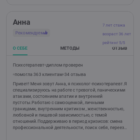
динамику взаимодействий внутри семьи. Среди моих
задач, как семейного психолога помочь осознать
проблемы, которые находятся так называемой зоне
Анна
“тёмного пятна” психики. Среди моих задач,
7 лет стажа
повысить уровень взаимопонимания и
Рекомендуем
возраст 36 лет
способствовать восстановлению доверия между
членами семьи Методы работы семейного психолога
рейтинг 5/5
Семейные психологи используют различные методы
О СЕБЕ
МЕТОДЫ
ОТЗЫВ
и техники для достижения своих целей. Вот
некоторые из них: 1. Психотерапия — работа с
Психотерапевт
диплом проверен
психотерапевтическими фреймами, чтобы помочь
семье осознать проблемы и найти пути их решения 2.
помогла 363 клиентам
34 отзыва
Консультирование — предоставление рекомендаций
Привет! Меня зовут Анна, я психолог-психотерапевт.Я
относительно улучшения коммуникации и
специализируюсь на работе с тревогой, паническими
разрешения конфликтов 3. Групповые сессии —
атаками, состоянием апатии и внутренней
работа с семьями в группе, где участники могут
пустоты.Работаю с самооценкой, личными
делиться опытом и учиться друг у друга 4.
границами, внутренним критиком , женственностью,
Когнитивно-поведенческая терапия — помощь в
любовной и пищевой зависимостью, с темой
изменении негативных мыслей и поведенческих
отношений.Поддерживаю в период кризисов: смена
паттернов, которые мешают нормальному
профессиональной деятельности, поиск себя, переезд
функционированию семьи 5.Игровая терапия —
и адаптация, завершение отношений. Помогаю
использование игр, особенно в работе с детьми, для