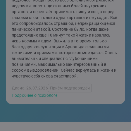
подобное. Когда просто весь организм сотрясается
неделями, вплоть до сильных болей внутренних
органов, и перестаёт принимать пищу и сон, а перед
глазами стоит только одна картинка и не уходит. Всё
это сопровождалось страшной, непрекращающейся
панической атакой. Состояние было, когда даже
предстоящие ещё 10 минут такой жизни казались
невыносимым адом. Выжила в то время только
благодаря консультациям Арнольда с сильными
техниками и приемами, которые он мне давал. Очень
внимательный специалист с глубочайшими
познаниями, максимально заинтересованный в
скором выздоровлении. Сейчас вернулась к жизни и
чувствую себя снова счастливой.
Диана, 26.07.2026
Приём подтверждён
Подробнее о психологе