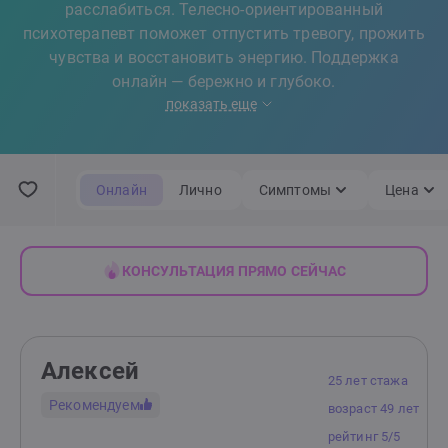
расслабиться. Телесно-ориентированный
психотерапевт поможет отпустить тревогу, прожить
чувства и восстановить энергию. Поддержка
онлайн — бережно и глубоко.
показать еще
Онлайн
Лично
Симптомы
Цена
КОНСУЛЬТАЦИЯ ПРЯМО СЕЙЧАС
Алексей
25 лет стажа
Рекомендуем
возраст 49 лет
рейтинг 5/5