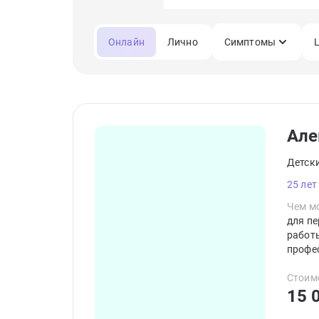
Онлайн
Лично
Симптомы
Але
Детск
25 лет
Чем мо
для п
работы
профе
аккре
Насто
Стоим
15 