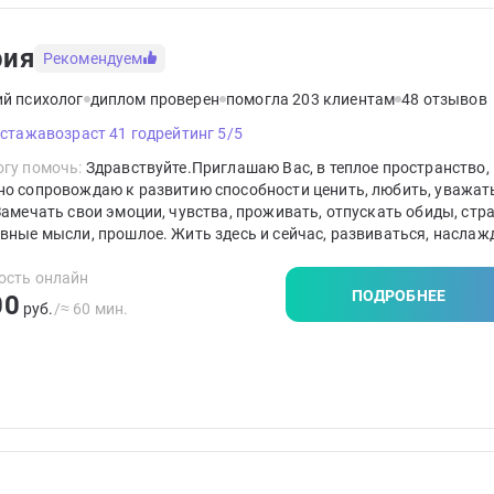
рия
Рекомендуем
ий психолог
диплом проверен
помогла 203 клиентам
48 отзывов
 стажа
возраст 41 год
рейтинг 5/5
гу помочь:
Здравствуйте.Приглашаю Вас, в теплое пространство, 
но сопровождаю к развитию способности ценить, любить, уважат
Замечать свои эмоции, чувства, проживать, отпускать обиды, стра
вные мысли, прошлое. Жить здесь и сейчас, развиваться, наслаж
м моментом жизни. Выстраивать гибкие границы в отношениях и
формировать свое мышление с принятием ответственности за сво
ость онлайн
ПОДРОБНЕЕ
00
руб.
/≈ 60 мин.