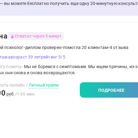
 — вы можете бесплатно получить еще одну 20-минутную консульт
на
Ответит через 5 минут
ий психолог
диплом проверен
помогла 20 клиентам
4 отзыва
стажа
возраст 39 лет
рейтинг 5/5
гу помочь:
Мы не боремся с симптомами. Мы ищем причины, из-з
х они снова и снова возвращаются.
ость онлайн
/
Личный прием
ПОДРОБНЕЕ
00
руб.
/≈ 65 мин.