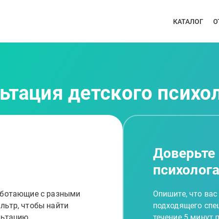
КАТАЛОГ
О
ьтация детского психо
Доверьте
психолог
работающие с разными
Опишите, что вас
льтр, чтобы найти
подходящего спец
льтацию
течение 5 минут