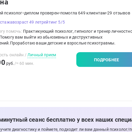
на
ий психолог
диплом проверен
помогла 649 клиентам
29 отзывов
 стажа
возраст 49 лет
рейтинг 5/5
гу помочь:
Практикующий психолог, гипнолог и тренер личностн
.Помогу вам выйти из абьюзивных и деструктивных
ений.Проработаю ваши детские и взрослые психотравмы.
ость онлайн
/
Личный прием
ПОДРОБНЕЕ
00
руб.
/≈ 60 мин.
минутный сеанс бесплатно у всех наших специ
лучите диагностику и поймете, подходит ли вам данный психолог/