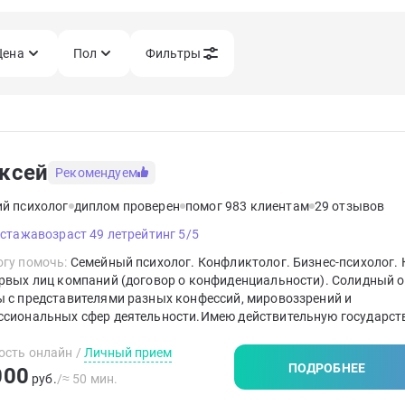
Цена
Пол
Фильтры
ксей
Рекомендуем
ий психолог
диплом проверен
помог 983 клиентам
29 отзывов
 стажа
возраст 49 лет
рейтинг 5/5
гу помочь:
Семейный психолог. Конфликтолог. Бизнес-психолог. К
ервых лиц компаний (договор о конфиденциальности). Солидный 
 с представителями разных конфессий, мировоззрений и
ссиональных сфер деятельности.Имею действительную государст
дитацию медицинского психолога.Веду практику с 2001 года.Ока
ящую Помощь.
ость онлайн
/
Личный прием
ПОДРОБНЕЕ
000
руб.
/≈ 50 мин.