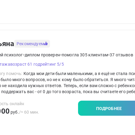
ьяна
Рекомендуем
ий психолог
диплом проверен
помогла 305 клиентам
37 отзывов
стажа
возраст 61 год
рейтинг 5/5
гу помочь:
Когда мои дети были маленькими, а я ещё не стала пс
 было много вопросов, но не к кому было обратиться. Я много чит
 не находила нужных ответов. Теперь, если вам сложно с ребенком
 поддержать вас - от 0 до того возраста, пока вы считаете его реб
рим, что не получается, почему так происходит. Предложу прост
ные рекомендации, которые действительно работают.
ость онлайн
ПОДРОБНЕЕ
000
руб.
/≈ 60 мин.