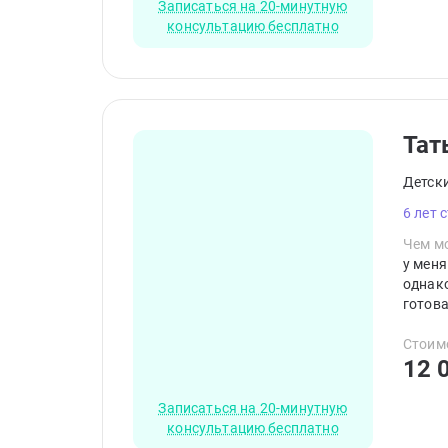
Записаться на 20-минутную
консультацию бесплатно
Тат
Детск
6 лет 
Чем мо
у меня
однако
готова
Посмот
понят
Стоим
12 
Записаться на 20-минутную
консультацию бесплатно