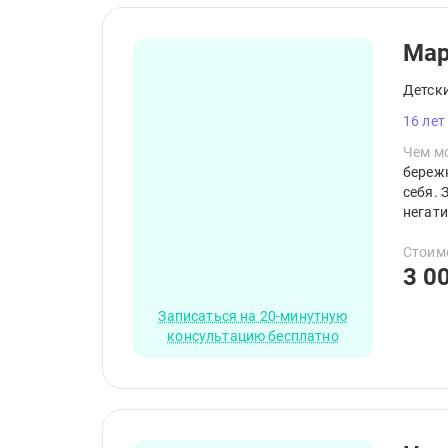
Ма
Детск
16 лет
Чем мо
береж
себя. 
негати
кажды
транс
Стоим
3 0
Записаться на 20-минутную
консультацию бесплатно