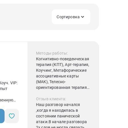
Сортировка
Методы работы:
Когнитивно-поведенческая
терапия (КПТ), Арт-терапия,
Коучинг, Метафорические
ассоциативные карты
(МАК), Телесно-
оуч. VIP:
ориентированная терапия,
опыт
Транзактный анализ,
Системная семейная
Отзыв клиента:
венную
терапия,
Наш разговор начался
зываю
Психоаналитическая
,когда я находилась в
терапия,
состоянии панической
Нейролингвистическое
атаки.В начале разговора
программирование (НЛП),
2х слов не могла связать,