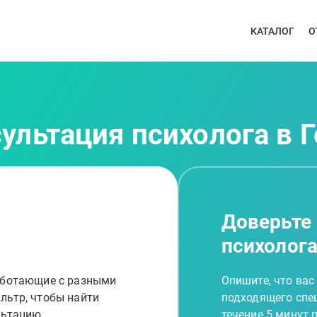
КАТАЛОГ
О
сультация психолога в 
Доверьте
психолог
работающие с разными
Опишите, что вас
льтр, чтобы найти
подходящего спец
льтацию
течение 5 минут