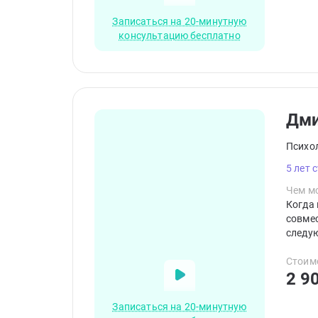
Записаться на 20-минутную
консультацию бесплатно
Дм
Психо
5 лет 
Чем мо
Когда 
совме
следую
квалиф
терапи
Стоим
2 9
принци
Записаться на 20-минутную