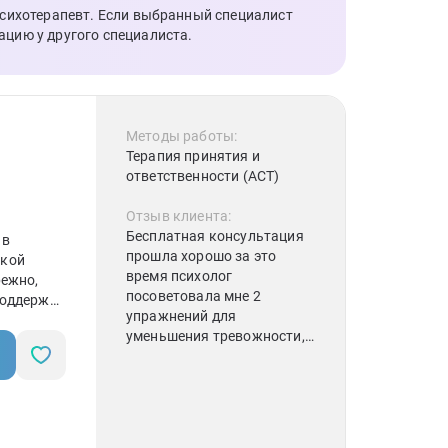
психотерапевт. Если выбранный специалист
учитывать и
ацию у другого специалиста.
анализировать, что для
меня ранее было "скрыто".
Благодарю!
Методы работы:
Терапия принятия и
ответственности (АСТ)
Отзыв клиента:
Бесплатная консультация
 в
прошла хорошо за это
ской
время психолог
режно,
посоветовала мне 2
поддержку
упражнений для
уменьшения тревожности,
задавала думаю хорошие
вопросы для понимания
меня и тревожности моей