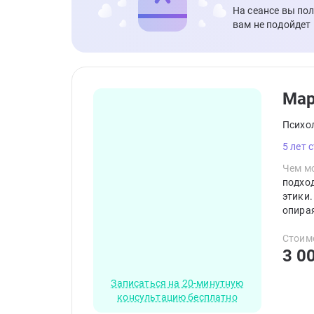
На сеансе вы по
вам не подойдет
Мар
Психо
5 лет 
Чем мо
подхо
этики.
опира
и помо
Стоим
3 0
Записаться на 20-минутную
консультацию бесплатно