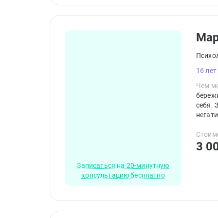
Ма
Психо
16 лет
Чем мо
береж
себя. 
негати
кажды
транс
Стоим
3 0
Записаться на 20-минутную
консультацию бесплатно