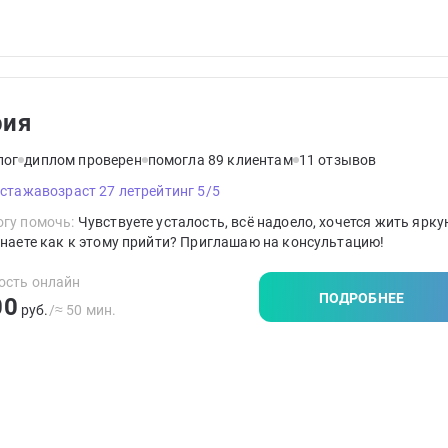
рия
лог
диплом проверен
помогла 89 клиентам
11 отзывов
 стажа
возраст 27 лет
рейтинг 5/5
гу помочь:
Чувствуете усталость, всё надоело, хочется жить ярку
знаете как к этому прийти? Приглашаю на консультацию!
ость онлайн
ПОДРОБНЕЕ
00
руб.
/≈ 50 мин.