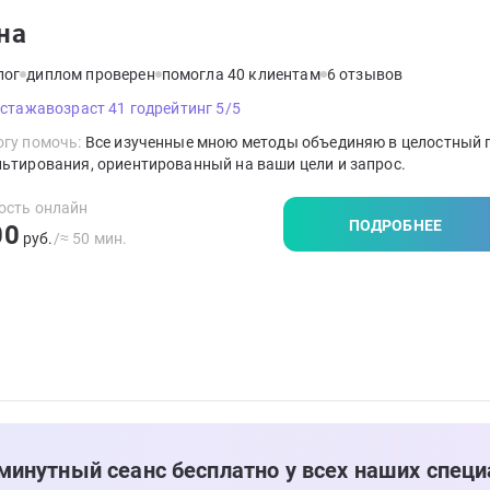
на
лог
диплом проверен
помогла 40 клиентам
6 отзывов
 стажа
возраст 41 год
рейтинг 5/5
гу помочь:
Все изученные мною методы объединяю в целостный 
ьтирования, ориентированный на ваши цели и запрос.
ость онлайн
ПОДРОБНЕЕ
00
руб.
/≈ 50 мин.
минутный сеанс бесплатно у всех наших специ