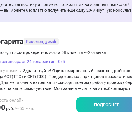
лучите диагностику и поймете, подходит ли вам данный психолог/
 — вы можете бесплатно получить еще одну 20-минутную консульт
гарита
Рекомендуем
лог
диплом проверен
помогла 58 клиентам
2 отзыва
стажа
возраст 24 года
рейтинг 0/5
гу помочь:
Здравствуйте! Я дипломированный психолог, работаю
де ACT(ТПО) и CFT(ТФС). Придерживаюсь принципов психологиче
 Для меня очень важен ваш комфорт, поэтому работу провожу бе
ясь на ваше самочувствие. Моя задача — дать вам необходимую 
чь стать автором собственной жизни.
ость онлайн
ПОДРОБНЕЕ
00
руб.
/≈ 55 мин.