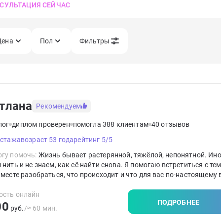
СУЛЬТАЦИЯ СЕЙЧАС
Цена
Пол
Фильтры
тлана
Рекомендуем
лог
диплом проверен
помогла 388 клиентам
40 отзывов
 стажа
возраст 53 года
рейтинг 5/5
гу помочь:
Жизнь бывает растерянной, тяжёлой, непонятной. Ин
 нить и не знаем, как её найти снова. Я помогаю встретиться с тем
Вместе разобраться, что происходит и что для вас по-настоящему
ость онлайн
ПОДРОБНЕЕ
00
руб.
/≈ 60 мин.