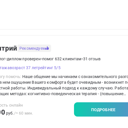
итрий
Рекомендуем
лог
диплом проверен
помог 632 клиентам
31 отзыв
стажа
возраст 37 лет
рейтинг 5/5
гу помочь:
Наше общение мы начинаем с ознакомительного разг
в нем ощущение Вашего комфорта будет очевидным - возникнет п
стной работы. Индивидуальный подход к каждому случаю. Работ
щих методах: когнитивно-поведенческая терапия - (повышение
икации в методе КПТ более 500 часов ), гештальт - терапия, семе
я, коучинг. Работа всегда с учётом особенностей клиента. Руков
ость онлайн
ПОДРОБНЕЕ
00
пу: "Прежде всего - не навреди".
руб.
/≈ 60 мин.