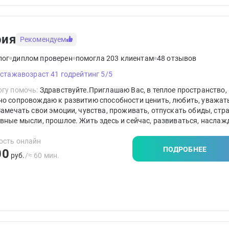
рия
Рекомендуем
лог
диплом проверен
помогла 203 клиентам
48 отзывов
 стажа
возраст 41 год
рейтинг 5/5
гу помочь:
Здравствуйте.Приглашаю Вас, в теплое пространство, 
но сопровождаю к развитию способности ценить, любить, уважат
Замечать свои эмоции, чувства, проживать, отпускать обиды, стра
вные мысли, прошлое. Жить здесь и сейчас, развиваться, наслаж
м моментом жизни. Выстраивать гибкие границы в отношениях и
формировать свое мышление с принятием ответственности за сво
ость онлайн
ПОДРОБНЕЕ
00
руб.
/≈ 60 мин.