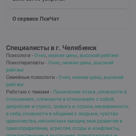
О сервисе ПсиЧат
Специалисты в г. Челябинск
Психологи -
Очно
,
низкие цены
,
высокий рейтинг
Психотерапевты -
Очно
,
низкие цены
,
высокий
рейтинг
Семейные психологи -
Очно
,
низкие цены
,
высокий
рейтинг
Работаю с темами -
Панические атаки
,
сложности в
отношениях
,
сложности в отношениях с собой
,
депрессия и стресс
,
тревога и страхи
,
неуверенность
в себе
,
сложности в общении с людьми
,
чувство
одиночества
,
непонятные эмоции
,
мое развитие и
самоопределение
,
агрессия, ссоры и конфликты
,
прокрастинация и выгорание
,
психосоматика и