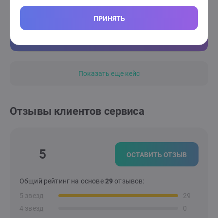
с паническими атаками и уже не с «мнимой»
уверенностью в себе, а настоящей опорой на себя и
ПРИНЯТЬ
свои силы. К концу нашей работы клиентка спокойно
пользовалась общественным транспортом.
Показать еще кейс
Отзывы клиентов сервиса
5
ОСТАВИТЬ ОТЗЫВ
Общий рейтинг на основе
29
отзывов:
5 звезд
29
4 звезд
0