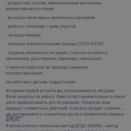
- упадок сил, апатия, эмоциональное выгорание,
депрессивное состояние
- выход из негативных жизненных сценариев
- работа с потерями, горем, утратой
- прокрастинация
- тяжелые психологические травмы, ПТСР, КПТРС
- трудные жизненные ситуации ( стрессы на работе,
увольнения, расставания, переезды, эмиграция)
С чем я не работаю: не провожу семейное
консультирование,
Не работаю с детьми, подростками.
Во время первой встречи мы познакомимся и обсудим
Ваши запросы на работу. Вместе постараемся решить какие
шаги предпринимать для их решения. Предложу вам
маршрут совместных действий. Если все пройдет отлично,
мы договоримся о конкретных датах и времени регулярных
Жду вас!
встреч.
В своей работе я использую метод ДПДГ (EMDR)— метод