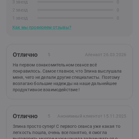
3 звезд
0
2 звезд
0
1 звезд
0
Как мы проверяем отзывы?
Отлично
5
Алена
от 26.03.2026
На первом ознакомительном сеансе всё
понравилось. Самое главное, что Элина выслушала
меня, чего не делали другие специалисты. Поэтому
возлагаю большие надежды на наше дальнейшее
продуктивное взаимодействие !
Отлично
5
Анонимный клиент
от 15.11.2025
Элина просто супер! С первого сеанса уже какая то
легкость пошла, очень все понятно, я смогла
выговорить многое и уже начала задумываться о