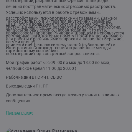
психотерапии, разработанный Френсин Шапиро для
лечения посттравматических стрессовых расстройств.
Успешно используется в работе с тревожными
расстройствами, психологическими травмами. (Важно!
Также использую IFS - терапия внутренних семейных
ДПДГ это не волшебная таблетка, которая решит все
систем. Данный метод, разработан доктором психологии,
запросы за одну сессию. Любая терапия - это путь,
профессором Гарварда Ричардом Шварцем и используется
регулярные шаги, которые помогут пройти к цели намного
для работы с различными запросами, позволяет бережно
легче и проще)
привести внутреннюю систему частей (субличностей) к
Интегративный подход - сочетаю различные методы
гармоничному состоянию.
психотерапии под конкретный запрос клиента.
Мой график работы: c 09. 00 по мск до 18.00 по мск(
челябинское время 11.00 до 20.00 )
Рабочие дни ВТ,СР,ЧТ, СБ,ВС
Выходные дни ПН,ПТ
Дополнительное время всегда можно уточнить в личных
сообщениях.
Показать еще