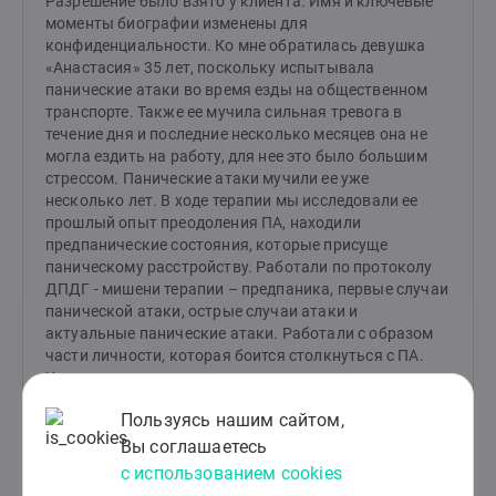
Разрешение было взято у клиента. Имя и ключевые
моменты биографии изменены для
конфиденциальности. Ко мне обратилась девушка
«Анастасия» 35 лет, поскольку испытывала
панические атаки во время езды на общественном
транспорте. Также ее мучила сильная тревога в
течение дня и последние несколько месяцев она не
могла ездить на работу, для нее это было большим
стрессом. Панические атаки мучили ее уже
несколько лет. В ходе терапии мы исследовали ее
прошлый опыт преодоления ПА, находили
предпанические состояния, которые присуще
паническому расстройству. Работали по протоколу
ДПДГ - мишени терапии – предпаника, первые случаи
панической атаки, острые случаи атаки и
актуальные панические атаки. Работали с образом
части личности, которая боится столкнуться с ПА.
Учились навыкам самоподдержки, техникам
заземления, дыхания.
Пользуясь нашим сайтом,
Вы соглашаетесь
РЕЗУЛЬТАТ:
с использованием cookies
В конце нашей работы клиентка уходила без проблем