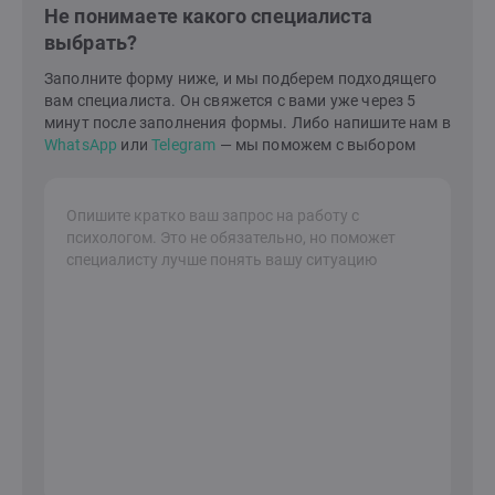
Не понимаете какого специалиста
опыт, чтобы помочь людям справиться со
выбрать?
сложностями в себе, в отношениях с партнером или
ребенком. Я знаю, как построить гармонию и счастье
Заполните форму ниже, и мы подберем подходящего
в семейной жизни и в вашем внутреннем
вам специалиста. Он свяжется с вами уже через 5
мире.Давайте сделаем это вместе!Я здесь, чтобы
минут после заполнения формы. Либо напишите нам в
поддержать вас на вашем пути к лучшей жизни.
WhatsApp
или
Telegram
— мы поможем с выбором