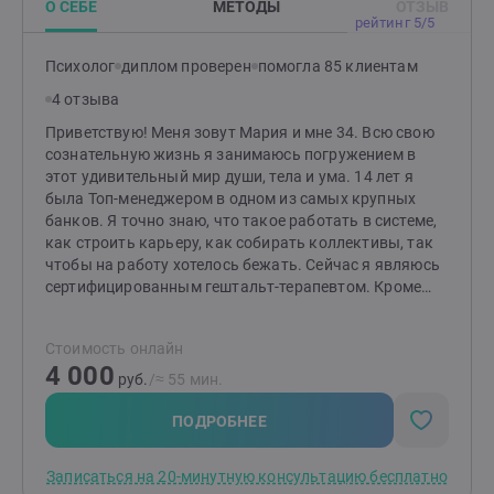
О СЕБЕ
МЕТОДЫ
ОТЗЫВ
боль, сомнения, негативные мысли и чувства. В моей
рейтинг 5/5
профессиональной этике в правилах -
конфиденциальность и безоценочность.
Психолог
диплом проверен
помогла 85 клиентам
4 отзыва
Приветствую! Меня зовут Мария и мне 34. Всю свою
сознательную жизнь я занимаюсь погружением в
этот удивительный мир души, тела и ума. 14 лет я
была Топ-менеджером в одном из самых крупных
банков. Я точно знаю, что такое работать в системе,
как строить карьеру, как собирать коллективы, так
чтобы на работу хотелось бежать. Сейчас я являюсь
сертифицированным гештальт-терапевтом. Кроме
базового обучения, за плечами есть специализация
по «Психосоматике болезней», «Кризисы и травмы»,
Стоимость онлайн
курс повышения квалификации, а также регулярную
4 000
личную терапию на протяжении 5 лет и супервизию
руб.
/≈ 55 мин.
практики.Воспитываю собаку (уже как 8 лет) или она
меня воспитывает (мы пока не определились кто
ПОДРОБНЕЕ
кого). Кроме психологии, являюсь предпринимателем
и строю свой бизнес. Поэтому точно знаю с какими
Записаться на 20-минутную консультацию бесплатно
сложностями сталкиваются предприниматели. И