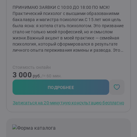
ПРИНИМАЮ ЗАЯВКИ С 10:00 ДО 18:00 ПО МСК!
Практический психолог с высшими образованиями
бакалавра и магистра психологии.С 15 лет моя цель
была ясна: я хотела стать психологом. Это призвание
стало не только моей профессией, но и смыслом
жизни.Важный акцент в моей практике — семейная
психология, который сформировался в результате
личного опыта переживания измены и развода. Этот
непростой период научил меня многому и дал
возможность глубже понять тонкости человеческих
Стоимость онлайн
отношений, а также заглянуть в «формулу»
3 000
любви.Помимо этого, я помогаю людям справляться
руб.
/≈ 60 мин.
с посттравматическим стрессовым расстройством
(ПТСР), неопределенностью в жизни и повышенной
ПОДРОБНЕЕ
тревожностью, низкой самооценкой. Я понимаю, как
эти состояния могут влиять на качество жизни и
Записаться на 20-минутную консультацию бесплатно
отношения с окружающими. Также я работаю с
клиентами, сталкивающимися с агрессивным
поведением — как у себя, так и у близких. Вместе мы
находим способы управления эмоциями и
реакциями.Сегодня я опираюсь как на накопленные
теоретические и практические знания, так и на свой