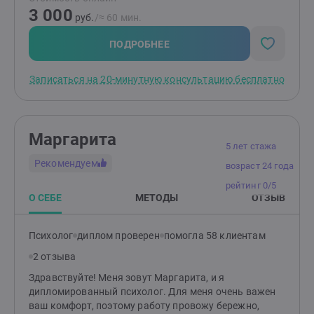
страхами, вспышками гнева, эмоциональной
3 000
чувствительностью и ранимостью, обрести
руб.
/≈ 60 мин.
уверенность, улучшить отношения с окружающими.
Родителям: помогу разобраться в причинах
ПОДРОБНЕЕ
возникших трудностей и найти эффективные способы
по их устранению. Подскажу, как улучшить
Записаться на 20-минутную консультацию бесплатно
отношения и понять своего ребенка.
Маргарита
5 лет стажа
Рекомендуем
возраст 24 года
рейтинг 0/5
О СЕБЕ
МЕТОДЫ
ОТЗЫВ
Психолог
диплом проверен
помогла 58 клиентам
2 отзыва
Здравствуйте! Меня зовут Маргарита, и я
дипломированный психолог. Для меня очень важен
ваш комфорт, поэтому работу провожу бережно,