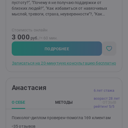
пустоту?", "Почему я не получаю поддержки от
близких людей?", "Как избавиться от навязчивых
мыслей, тревоги, страха, неуверенности"?, "Как
отпустить обиду?", "Как перестать страдать от
измены или потери?" и т.д.Я помогаю распутать этот
Стоимость онлайн
клубок, найти причину "негативных сценариев",
3 000
научиться понимать себя и свои состояния,
руб.
/≈ 60 мин.
выстраивать здоровые отношения с близкими
людьми и окружающими, выйти из замкнутого круга,
ПОДРОБНЕЕ
делать свою жизнь лучше и получать от нее
радость.Основные принципы моей работы -
Записаться на 20-минутную консультацию бесплатно
поддержка, понимание, принятие, осознание.
действие, результат.
Анастасия
6 лет стажа
возраст 28 лет
О СЕБЕ
МЕТОДЫ
ОТЗЫВ
рейтинг 5/5
Психолог
диплом проверен
помогла 169 клиентам
35 отзывов