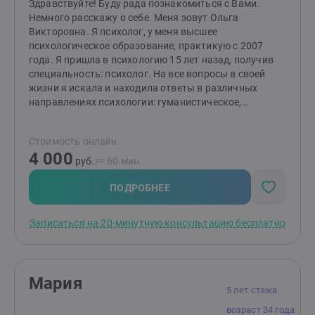
Здравствуйте! Буду рада познакомиться с Вами.
Немного расскажу о себе. Меня зовут Ольга
Викторовна. Я психолог, у меня высшее
психологическое образование, практикую с 2007
года. Я пришла в психологию 15 лет назад, получив
специальность: психолог. На все вопросы в своей
жизни я искала и находила ответы в различных
направлениях психологии: гуманистическое,
гештальт, когнитивно-поведенческое, рационально-
эмоциональное и другие. Я постоянно
Стоимость онлайн
совершенствую свои навыки - осваиваю новые
4 000
методы и техники, прохожу дополнительное обучение,
руб.
/≈ 60 мин.
заканчиваю курсы повышения квалификации. Весь
свой опыт и постоянно пополняющуюся базу знаний
ПОДРОБНЕЕ
в самых современных методах психологии, я
использую в работе со своими клиентами. Нет
Записаться на 20-минутную консультацию бесплатно
нерешаемых проблем и ситуаций! Все ответы уже
существуют! Я могу помочь и вам увидеть эти
решения. Поиск и принятие этих решений, их
гармоничное встраивание в вашу жизнь, - это
Мария
следующий этап моей работы. Я остаюсь с вами до
5 лет стажа
результата, который вас удовлетворит. Работаю
возраст 34 года
очень бережно, всегда способна принять всю вашу