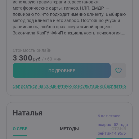
использую травматерапию, расстановки,
метафорические карты, гипноз, НЛП, ЕМДР —
подбираю то, что подходит именно клиенту. Выбираю
метод под клиента и его запрос. Постоянно учусь и
развиваюсь, люблю практику и живой процесс.
Закончила КазГУ ФФиП специальность психология.
Непрерывно обучаюсь, прохожу личную терапию и
супервизии. Замужем, мама троих детей. Близки темы
Стоимость онлайн
материнства, внутренних изменений и
3 300
восстановления после кризисов. Могу помочь
руб.
/≈ 60 мин.
разобраться в себе, помочь в постановке цели и как
прийти к своему делу с любовью. Наладить
ПОДРОБНЕЕ
отношение с деньгами и вообще жить счастливой
жизнью. Провожу техники и методики, которые дадут
Записаться на 20-минутную консультацию бесплатно
результат уже после 2-4 консультаций. Сессии
проходят в онлайн и оффлайн формате. Моя задача —
не просто «поговорить», а создать пространство, где
начинаются настоящие внутренние сдвиги.
Наталья
6 лет стажа
возраст 52 года
О СЕБЕ
МЕТОДЫ
ОТЗЫВ
рейтинг 4.95/5