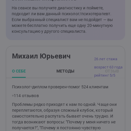
собственной жизни. "Если бы не твоя боль, что бы ты
хотел/а делать со своей жизнью?"
На сеансе вы получите диагностику и поймете,
подходит ли вам данный психолог/психотерапевт.
Если выбранный специалист вам не подойдет — вы
можете бесплатно получить еще одну 20-минутную
консультацию у другого специалиста.
Михаил Юрьевич
26 лет стажа
возраст 63 года
О СЕБЕ
МЕТОДЫ
ОТЗЫВ
рейтинг 5/5
Психолог
диплом проверен
помог 524 клиентам
114 отзывов
Проблемы редко приходят к нам по одной. Чаще они
переплетаются, образуя сложный клубок, который
самостоятельно распутать бывает очень трудно. И
тогда возникают вопросы: "Почему у меня ничего не
получается?", "Почему я постоянно чувствую