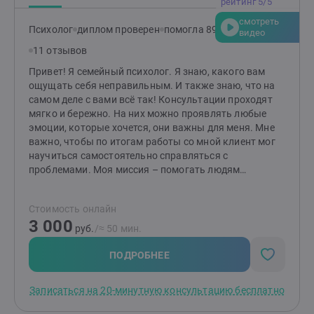
рейтинг 5/5
методах. Комбинирую техники для достижения
смотреть
наилучшего результата именно для вас. Что вас
Психолог
диплом проверен
помогла 89 клиентам
видео
ждёт? Эффективные инструменты, глубокая
11 отзывов
поддержка и новый взгляд на привычные проблемы.
Вместе мы найдём ответы и сделаем вашу жизнь
Привет! Я семейный психолог. Я знаю, какого вам
легче, гармоничнее и счастливее. Готовы к первым
ощущать себя неправильным. И также знаю, что на
шагам? Создайте заявку, и мы начнём ваш путь к
самом деле с вами всё так! Консультации проходят
переменам!
мягко и бережно. На них можно проявлять любые
эмоции, которые хочется, они важны для меня. Мне
важно, чтобы по итогам работы со мной клиент мог
научиться самостоятельно справляться с
проблемами. Моя миссия – помогать людям
выстраивать здоровые и комфортные
взаимоотношения между друг другом! Если методы
Стоимость онлайн
работы вам отзываются, то буду рада видеть вас на
3 000
консультациях. Я работаю индивидуально и в паре от
руб.
/≈ 50 мин.
16 лет (с согласия родителей). НЕ работаю с: теми, кто
не верит в психологию; теми, кого заставили прийти;
ПОДРОБНЕЕ
тяжёлыми психиатрическими диагнозами; любыми
зависимостями, кроме зависимости между
Записаться на 20-минутную консультацию бесплатно
партнёрами в отношениях.