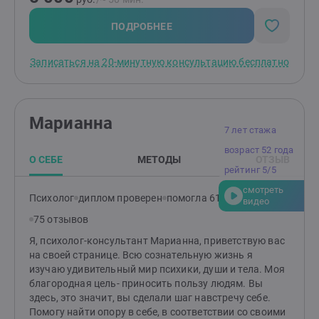
уникальные решения.Я знаю, как и где искать эти
ответы. Я готова быть вашим проводником, если вы
ПОДРОБНЕЕ
хотите : 1. разобраться в повторяющихся жизненных
ситуациях и конфликтах 2. понять причины тревоги,
Записаться на 20-минутную консультацию бесплатно
чувства вины, обиды или внутреннего напряжения 3.
научиться выстраивать здоровые личные и рабочие
отношения 4. повысить самооценку и уверенность в
себе 5. выйти из деструктивных сценариев поведения
Марианна
6. научиться открыто говорить о своих чувствах и
7 лет стажа
потребностях 7. справляться с эмоциональным
возраст 52 года
выгоранием и хроническим стрессом
О СЕБЕ
МЕТОДЫ
ОТЗЫВ
Специализируюсь на работе с парами. Знаю, как
рейтинг 5/5
"вытащить отношения" из кризиса, замкнутого круга
смотреть
взаимных претензий, любовных треугольников и
Психолог
диплом проверен
помогла 612 клиентам
видео
напряженного молчания. Моя цель - не "решать
75 отзывов
сложности", а научить своих клиентов
взаимодействовать так, чтобы отношения
Я, психолог-консультант Марианна, приветствую вас
становились безопасными, живыми и понятными.
на своей странице. Всю сознательную жизнь я
Работаю как в краткосрочном (до 10 встреч), так и
изучаю удивительный мир психики, души и тела. Моя
долгосрочном подходе.
благородная цель- приносить пользу людям. Вы
здесь, это значит, вы сделали шаг навстречу себе.
Помогу найти опору в себе, в соответствии со своими