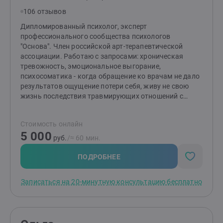
106 отзывов
Дипломированный психолог, эксперт
профессионального сообщества психологов
"Основа". Член российской арт-терапевтической
ассоциации. Работаю с запросами: хроническая
тревожность, эмоциональное выгорание,
психосоматика - когда обращение ко врачам не дало
результатов ощущение потери себя, живу не свою
жизнь последствия травмирующих отношений с
родителями, внутреннее напряжение, невозможность
«расслабиться» даже в безопасности
Стоимость онлайн
экзистенциальный кризис, переживание внутреннего
5 000
тупика работа с глубинными изменениями и
руб.
/≈ 60 мин.
восстановлением аутентичности Мой любимый метод
работы со взрослыми - глубинная терапия, работа с
ПОДРОБНЕЕ
подсознанием. Я написала и защитила диссертацию
по теме психологической коррекции
Записаться на 20-минутную консультацию бесплатно
ограничивающих убеждений, которые формируются
в раннем возрасте и лежат в основе практически
любого запроса клиентов от проблем общения до
сложностей в достижении бизнес - целей. Ко мне