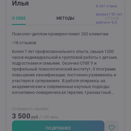
Илья
8 лет стажа
возраст 50 лет
О СЕБЕ
МЕТОДЫ
ОТЗЫВ
рейтинг 5/5
Психолог
диплом проверен
помог 202 клиентам
18 отзывов
Более 7 лет профессионального опыта, свыше 1200
часов индивидуальной и групповой работы с детьми,
подростками и семьями. Окончил СПбГУ и
профильный психологический институт, 9 ппограмм
повышения квалификации, постоянно развиваюсь и
участвую в супервизиях. В работе опираюсь на
академические и современные научные подходы:
когнитивно-поведенческая терапия, транзактный
анализ, FACT. Веду психообразование для родителей,
сочетаю практичные методики и бережное
Стоимость онлайн
сопровождение. Принимаю очно в Санкт-Петербурге
3 500
и онлайн Провожу бесплатную 20-минутную
руб.
/≈ 60 мин.
ознакомительную встречу, чтобы вы могли спокойно
задать вопросы и описать свой запрос.
ПОДРОБНЕЕ