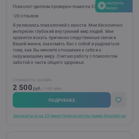
смотреть
Психолог
диплом проверен
помогла 374 клиентам
видео
20 отзывов
Я увлекаюсь психологией с юности. Мне бесконечно
интересен глубокий внутренний мир людей. Мне
нравится искать причинно-следственные связи в
Вашей жизни, знакомить Вас с собой и радоваться
тому, как Вы меняете отношение к себе и к
окружающему миру. Считаю работу с психологом
заботой о части общего здоровья.
Стоимость онлайн
2 500
руб.
/≈ 60 мин.
ПОДРОБНЕЕ
Записаться на 20-минутную консультацию бесплатно