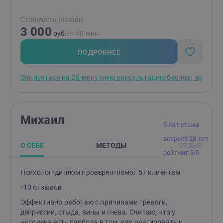
знаете, как лучше поступить. Если чувствуете, что
проблем слишком много, а сил мало.
Стоимость онлайн
3 000
руб.
/≈ 60 мин.
ПОДРОБНЕЕ
Записаться на 20-минутную консультацию бесплатно
Михаил
5 лет стажа
возраст 28 лет
О СЕБЕ
МЕТОДЫ
ОТЗЫВ
рейтинг 5/5
Психолог
диплом проверен
помог 57 клиентам
10 отзывов
Эффективно работаю с причинами тревоги,
депрессии, стыда, вины и гнева. Считаю, что у
человека есть свобода в том, как реагировать и