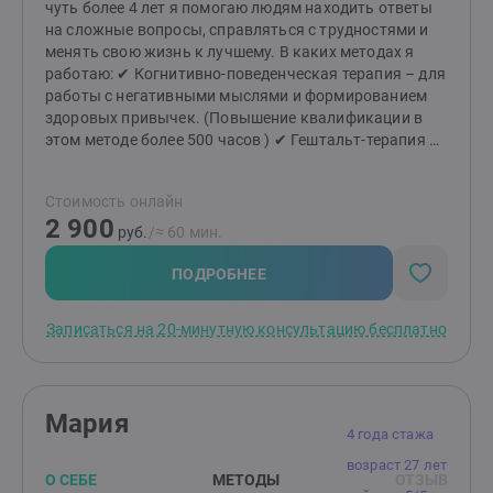
чуть более 4 лет я помогаю людям находить ответы
кто хочет и готов сделать свою жизнь лучше.
на сложные вопросы, справляться с трудностями и
менять свою жизнь к лучшему. В каких методах я
работаю: ✔ Когнитивно-поведенческая терапия – для
работы с негативными мыслями и формированием
здоровых привычек. (Повышение квалификации в
этом методе более 500 часов ) ✔ Гештальт-терапия –
для глубокого понимания своих чувств, желаний и
построения гармоничных отношений. ✔ Семейная
Стоимость онлайн
терапия – для разрешения конфликтов и укрепления
2 900
семейных связей. ✔ Коучинг – для постановки и
руб.
/≈ 60 мин.
достижения целей, раскрытия вашего потенциала.
Как мы начнём работу? Мы начнём с
ПОДРОБНЕЕ
ознакомительной беседы. Это время для вас – чтобы
почувствовать комфорт, задать вопросы и понять,
Записаться на 20-минутную консультацию бесплатно
как я могу быть полезен. Если вы ощутите доверие и
безопасность, мы сможем двигаться дальше в поиске
решений. Почему именно ко мне? — Индивидуальный
подход. Каждая история уникальна, и я строю работу,
Мария
опираясь на ваши особенности и потребности. —
4 года стажа
Безопасное пространство. Я придерживаюсь
возраст 27 лет
принципа: "Прежде всего – не навреди." Ваши чувства,
О СЕБЕ
МЕТОДЫ
ОТЗЫВ
границы и желания всегда в приоритете. — Гибкость в