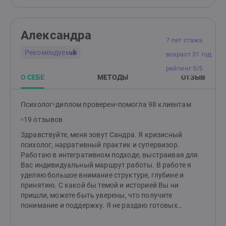
поверьте, многие из этих проблем точно решаются
благодаря психологии
Александра
7 лет стажа
Рекомендуем
возраст 31 год
рейтинг 5/5
О СЕБЕ
МЕТОДЫ
ОТЗЫВ
Психолог
диплом проверен
помогла 98 клиентам
19 отзывов
Здравствуйте, меня зовут Сандра. Я кризисный
психолог, нарративный практик и супервизор.
Работаю в интегративном подходе, выстраивая для
Вас индивидуальный маршрут работы. В работе я
уделяю большое внимание структуре, глубине и
принятию. С какой бы темой и историей Вы ни
пришли, можете быть уверены, что получите
понимание и поддержку. Я не раздаю готовых
решений — их и нет. Мы вместе, как детективы,
распутываем, куда ведут ниточки. Я подсвечиваю