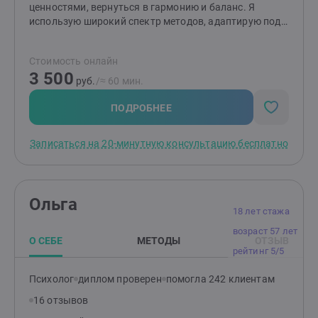
ценностями, вернуться в гармонию и баланс. Я
использую широкий спектр методов, адаптирую под
запросы каждого человека. Область специализации
охватывает широкий спектр вопросов: преодоление
Стоимость онлайн
стресса, тревоги, панических атак, горя, утраты,
3 500
кризисов, конфликтов, трудностей в отношениях,
руб.
/≈ 60 мин.
профессиональной сфере. Личное счастье, раскрытие
своей уникальности. Восстановление жизненных сил
ПОДРОБНЕЕ
возможно! По праву рождения каждому дано
счастье! Первая встреча-это знакомство и
Записаться на 20-минутную консультацию бесплатно
определение ваших запросов, а затем-совместное
увлекательное путешествие к познанию себя.
Ольга
18 лет стажа
возраст 57 лет
О СЕБЕ
МЕТОДЫ
ОТЗЫВ
рейтинг 5/5
Психолог
диплом проверен
помогла 242 клиентам
16 отзывов