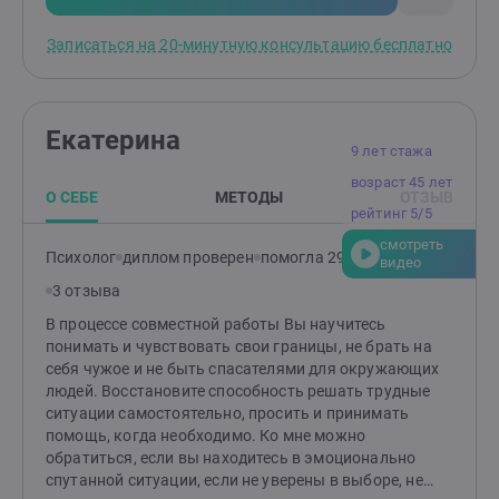
Записаться на 20-минутную консультацию бесплатно
Екатерина
9 лет стажа
возраст 45 лет
О СЕБЕ
МЕТОДЫ
ОТЗЫВ
рейтинг 5/5
смотреть
Психолог
диплом проверен
помогла 295 клиентам
видео
3 отзыва
В процессе совместной работы Вы научитесь
понимать и чувствовать свои границы, не брать на
себя чужое и не быть спасателями для окружающих
людей. Восстановите способность решать трудные
ситуации самостоятельно, просить и принимать
помощь, когда необходимо. Ко мне можно
обратиться, если вы находитесь в эмоционально
спутанной ситуации, если не уверены в выборе, не