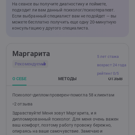
сложностей в отношениях и кризисов выбора. В
На сеансе вы получите диагностику и поймете,
работе мы исследуем не только текущие события и
подходит ли вам данный психолог/психотерапевт.
мысли, но и бессознательные процессы: чувства,
Если выбранный специалист вам не подойдет — вы
внутренние конфликты, защитные стратегии, а также
можете бесплатно получить еще одну 20-минутную
язык образов - сны, фантазии, ассоциации. Цель
консультацию у другого специалиста.
метода усилить контакт с собой, вернуть ощущение
опоры и целостности, расширить свободу выбора и
найти личный смысл происходящего. Это основной
метод моей работы, в котором я постоянно
Маргарита
совершенствуюсь. Отдельно хочу выделить анализ
5 лет стажа
снов, где мы исследуем их содержание и ваши
Рекомендуем
возраст 24 года
реакции на них, ищем повторяющиеся темы и
рейтинг 0/5
возможные триггеры, учимся снижать тревожность,
О СЕБЕ
МЕТОДЫ
ОТЗЫВ
связанную со сновидениями, и возвращать
ощущение контроля и спокойствия. Как я работаю:
Онлайн‑консультации в удобном вам формате
Психолог
диплом проверен
помогла 58 клиентам
(аудио/видео/текст). Если хотите записаться на 20-
2 отзыва
минутную бесплатную встречу, напишите, что вас
беспокоит сейчас и как давно это длится.
Здравствуйте! Меня зовут Маргарита, и я
дипломированный психолог. Для меня очень важен
ваш комфорт, поэтому работу провожу бережно,
опираясь на ваше самочувствие. Замечаю и