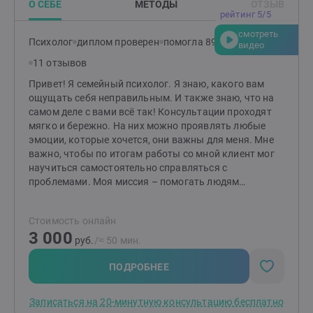
О СЕБЕ
МЕТОДЫ
ОТЗЫВ
границы и желания всегда в приоритете. — Гибкость в
рейтинг 5/5
методах. Комбинирую техники для достижения
смотреть
наилучшего результата именно для вас. Что вас
Психолог
диплом проверен
помогла 89 клиентам
видео
ждёт? Эффективные инструменты, глубокая
11 отзывов
поддержка и новый взгляд на привычные проблемы.
Вместе мы найдём ответы и сделаем вашу жизнь
Привет! Я семейный психолог. Я знаю, какого вам
легче, гармоничнее и счастливее. Готовы к первым
ощущать себя неправильным. И также знаю, что на
шагам? Создайте заявку, и мы начнём ваш путь к
самом деле с вами всё так! Консультации проходят
переменам!
мягко и бережно. На них можно проявлять любые
эмоции, которые хочется, они важны для меня. Мне
важно, чтобы по итогам работы со мной клиент мог
научиться самостоятельно справляться с
проблемами. Моя миссия – помогать людям
выстраивать здоровые и комфортные
взаимоотношения между друг другом! Если методы
Стоимость онлайн
работы вам отзываются, то буду рада видеть вас на
3 000
консультациях. Я работаю индивидуально и в паре от
руб.
/≈ 50 мин.
16 лет (с согласия родителей). НЕ работаю с: теми, кто
не верит в психологию; теми, кого заставили прийти;
ПОДРОБНЕЕ
тяжёлыми психиатрическими диагнозами; любыми
зависимостями, кроме зависимости между
Записаться на 20-минутную консультацию бесплатно
партнёрами в отношениях.