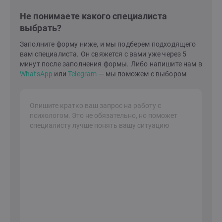
теоретические и практические знания, так и на свой
Не понимаете какого специалиста
опыт, чтобы помочь людям справиться со
выбрать?
сложностями в себе, в отношениях с партнером или
ребенком. Я знаю, как построить гармонию и счастье
Заполните форму ниже, и мы подберем подходящего
в семейной жизни и в вашем внутреннем
вам специалиста. Он свяжется с вами уже через 5
мире.Давайте сделаем это вместе!Я здесь, чтобы
минут после заполнения формы. Либо напишите нам в
поддержать вас на вашем пути к лучшей жизни.
WhatsApp
или
Telegram
— мы поможем с выбором