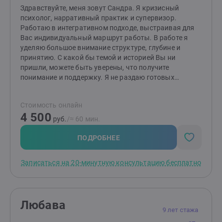
Здравствуйте, меня зовут Сандра. Я кризисный
психолог, нарративный практик и супервизор.
Работаю в интегративном подходе, выстраивая для
Вас индивидуальный маршрут работы. В работе я
уделяю большое внимание структуре, глубине и
принятию. С какой бы темой и историей Вы ни
пришли, можете быть уверены, что получите
понимание и поддержку. Я не раздаю готовых
решений — их и нет. Мы вместе, как детективы,
распутываем, куда ведут ниточки. Я подсвечиваю
Стоимость онлайн
неочевидное, задаю вопросы, предлагаю метафоры —
4 500
иногда так точно, что пазл наконец складывается.
руб.
/≈ 60 мин.
Иногда настолько мимо, что настоящий ответ
становится очевидным. Это и есть осознанность —
ПОДРОБНЕЕ
первая и главная цель работы. С чем ко мне
приходят:Тревога, сложный выбор, неустойчивая
Записаться на 20-минутную консультацию бесплатно
самооценка или чувство потерянности, проблемы в
отношениях, повторяющиеся раз за разом сценарии,
отсутствие смысла жизни, творческий кризис,
прокрастинация. Я много работаю с травмами и
Любава
состояниями, где нужна осторожность и глубина. Но
9 лет стажа
и быстрое решение конкретных задач — мой