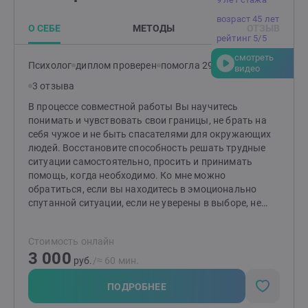
возраст 45 лет
О СЕБЕ
МЕТОДЫ
ОТЗЫВ
рейтинг 5/5
смотреть
Психолог
диплом проверен
помогла 295 клиентам
видео
3 отзыва
В процессе совместной работы Вы научитесь
понимать и чувствовать свои границы, не брать на
себя чужое и не быть спасателями для окружающих
людей. Восстановите способность решать трудные
ситуации самостоятельно, просить и принимать
помощь, когда необходимо. Ко мне можно
обратиться, если вы находитесь в эмоционально
спутанной ситуации, если не уверены в выборе, не
знаете, как лучше поступить. Если чувствуете, что
проблем слишком много, а сил мало.
Стоимость онлайн
3 000
руб.
/≈ 60 мин.
ПОДРОБНЕЕ