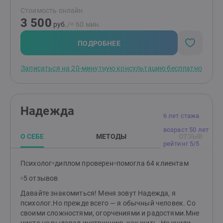
Рада, что сделала этот выбор. Мое убеждение –
Стоимость онлайн
людям требуется психологическая помощь в целом.
3 500
Как с минимальными вопросами, так и с большими:
руб.
/≈ 60 мин.
например, если вы ощущаете себя одиноко и не
чувствуете себя в этом комфортно. Если мы говорим
ПОДРОБНЕЕ
о травмах и различных эмоциональных болях, здесь
работа над собой требуется обязательно, чтобы была
Записаться на 20-минутную консультацию бесплатно
возможность освободиться и жить легче.
Надежда
6 лет стажа
возраст 50 лет
О СЕБЕ
МЕТОДЫ
ОТЗЫВ
рейтинг 5/5
Психолог
диплом проверен
помогла 64 клиентам
5 отзывов
Давайте знакомиться! Меня зовут Надежда, я
психолог.Но прежде всего — я обычный человек. Со
своими сложностями, огорчениями и радостями.Мне