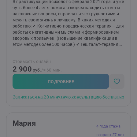
Я практикующий психолог с февраля 2021 года, и уже
меняется, когда мы меняемся сами.Приглашаю тех,
чуть более 4 лет я помогаю людям находить ответы
кто хочет и готов сделать свою жизнь лучше.
на сложные вопросы, справляться с трудностями и
менять свою жизнь к лучшему. В каких методах я
работаю: ✔ Когнитивно-поведенческая терапия – для
работы с негативными мыслями и формированием
здоровых привычек. (Повышение квалификации в
этом методе более 500 часов ) ✔ Гештальт-терапия –
для глубокого понимания своих чувств, желаний и
построения гармоничных отношений. ✔ Семейная
Стоимость онлайн
терапия – для разрешения конфликтов и укрепления
2 900
семейных связей. ✔ Коучинг – для постановки и
руб.
/≈ 60 мин.
достижения целей, раскрытия вашего потенциала.
Как мы начнём работу? Мы начнём с
ПОДРОБНЕЕ
ознакомительной беседы. Это время для вас – чтобы
почувствовать комфорт, задать вопросы и понять,
Записаться на 20-минутную консультацию бесплатно
как я могу быть полезен. Если вы ощутите доверие и
безопасность, мы сможем двигаться дальше в поиске
решений. Почему именно ко мне? — Индивидуальный
подход. Каждая история уникальна, и я строю работу,
Мария
опираясь на ваши особенности и потребности. —
4 года стажа
Безопасное пространство. Я придерживаюсь
возраст 27 лет
принципа: "Прежде всего – не навреди." Ваши чувства,