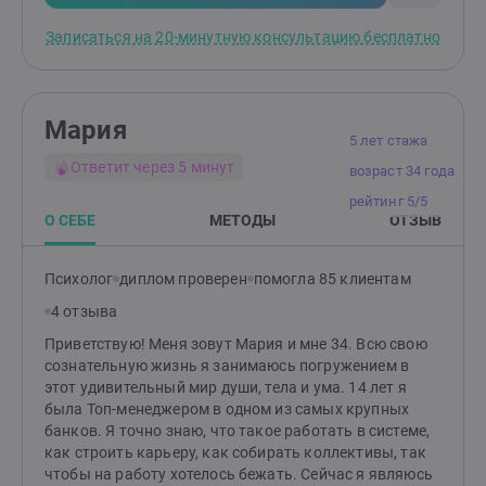
в самых современных методах психологии, я
использую в работе со своими клиентами. Нет
Записаться на 20-минутную консультацию бесплатно
нерешаемых проблем и ситуаций! Все ответы уже
существуют! Я могу помочь и вам увидеть эти
решения. Поиск и принятие этих решений, их
гармоничное встраивание в вашу жизнь, - это
Мария
следующий этап моей работы. Я остаюсь с вами до
5 лет стажа
результата, который вас удовлетворит. Работаю
Ответит через 5 минут
возраст 34 года
очень бережно, всегда способна принять всю вашу
боль, сомнения, негативные мысли и чувства. В моей
рейтинг 5/5
профессиональной этике в правилах -
О СЕБЕ
МЕТОДЫ
ОТЗЫВ
конфиденциальность и безоценочность.
Психолог
диплом проверен
помогла 85 клиентам
4 отзыва
Приветствую! Меня зовут Мария и мне 34. Всю свою
сознательную жизнь я занимаюсь погружением в
этот удивительный мир души, тела и ума. 14 лет я
была Топ-менеджером в одном из самых крупных
банков. Я точно знаю, что такое работать в системе,
как строить карьеру, как собирать коллективы, так
чтобы на работу хотелось бежать. Сейчас я являюсь