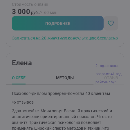
Стоимость онлайн
страхами, вспышками гнева, эмоциональной
3 000
чувствительностью и ранимостью, обрести
руб.
/≈ 60 мин.
уверенность, улучшить отношения с окружающими.
Родителям: помогу разобраться в причинах
ПОДРОБНЕЕ
возникших трудностей и найти эффективные способы
по их устранению. Подскажу, как улучшить
Записаться на 20-минутную консультацию бесплатно
отношения и понять своего ребенка.
Елена
2 года стажа
возраст 41 год
О СЕБЕ
МЕТОДЫ
ОТЗЫВ
рейтинг 5/5
Психолог
диплом проверен
помогла 40 клиентам
6 отзывов
Здравствуйте. Меня зовут Елена. Я практический и
аналитически ориентированный психолог. Что это
значит? Практическая психология позволяет
применять широкий спектр методов и техник, что