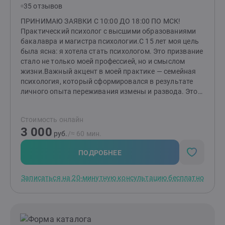
35 отзывов
ПРИНИМАЮ ЗАЯВКИ С 10:00 ДО 18:00 ПО МСК!
Практический психолог с высшими образованиями
бакалавра и магистра психологии.С 15 лет моя цель
была ясна: я хотела стать психологом. Это призвание
стало не только моей профессией, но и смыслом
жизни.Важный акцент в моей практике — семейная
психология, который сформировался в результате
личного опыта переживания измены и развода. Этот
непростой период научил меня многому и дал
возможность глубже понять тонкости человеческих
Стоимость онлайн
отношений, а также заглянуть в «формулу»
3 000
любви.Помимо этого, я помогаю людям справляться
руб.
/≈ 60 мин.
с посттравматическим стрессовым расстройством
(ПТСР), неопределенностью в жизни и повышенной
ПОДРОБНЕЕ
тревожностью, низкой самооценкой. Я понимаю, как
эти состояния могут влиять на качество жизни и
Записаться на 20-минутную консультацию бесплатно
отношения с окружающими. Также я работаю с
клиентами, сталкивающимися с агрессивным
поведением — как у себя, так и у близких. Вместе мы
находим способы управления эмоциями и
реакциями.Сегодня я опираюсь как на накопленные