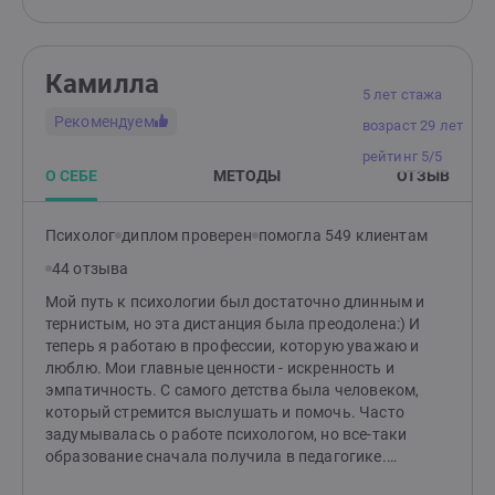
свою жизнь, но не знают как. На встречах я создаю
доверительную и поддерживающую атмосферу, в
которой клиенту будет комфортно и безопасно
Камилла
говорить о своих тревогах и переживаниях.Я помогу
5 лет стажа
пройти через трудности и кризисы, прожить эмоции,
Рекомендуем
возраст 29 лет
выстроить здоровые гармоничные отношения с
окружающими, гармонизировать семейные
рейтинг 5/5
отношения, найти ресурсы. В терапии со мной Вы
О СЕБЕ
МЕТОДЫ
ОТЗЫВ
снова почувствуете вкус жизни, радость отношений,
обретете стабильность и уверенность.Клиенты
Психолог
диплом проверен
помогла 549 клиентам
отмечают мою отзывчивость, бережность в работе,
эмпатичность. Соблюдаю нормы этического кодекса,
44 отзыва
регулярно работаю с супервизором и повышаю свои
Мой путь к психологии был достаточно длинным и
профессиональные знания. На сессиях можно
тернистым, но эта дистанция была преодолена:) И
выражаться матерными словами, проявлять все
теперь я работаю в профессии, которую уважаю и
свои эмоции, говорить открыто и откровенно.
люблю. Мои главные ценности - искренность и
эмпатичность. С самого детства была человеком,
который стремится выслушать и помочь. Часто
задумывалась о работе психологом, но все-таки
образование сначала получила в педагогике.
Поработала и поняла, что мне на самом деле нужно.