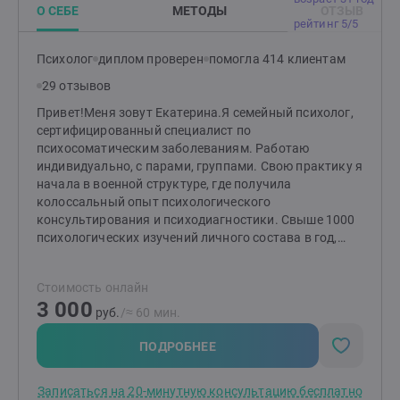
доверительное пространство для разговора и работы
О СЕБЕ
МЕТОДЫ
ОТЗЫВ
с моими клиентами.Моя цель - помочь людям
рейтинг 5/5
обрести гармонию, самопонимание и эмоциональное
благополучие.Я сопровождаю клиентов на их пути
Психолог
диплом проверен
помогла 414 клиентам
самооткрытия, роста и преодоления жизненных
29 отзывов
трудностей.
Привет!Меня зовут Екатерина.Я семейный психолог,
сертифицированный специалист по
психосоматическим заболеваниям. Работаю
индивидуально, с парами, группами. Свою практику я
начала в военной структуре, где получила
колоссальный опыт психологического
консультирования и психодиагностики. Свыше 1000
психологических изучений личного состава в год,
социометрические исследования, профессиональный
отбор и написание заключений, тренинги на
Стоимость онлайн
сплочение коллектива и командообразование,
3 000
динамическая работа с лицами, испытывающими
руб.
/≈ 60 мин.
трудности в адаптации, и много всего другого.
Однозначно, было интересно!В частной практике я
ПОДРОБНЕЕ
интегрирую весь полученный опыт и навыки.
Успешно работаю с людьми, испытывающими
Записаться на 20-минутную консультацию бесплатно
тревогу, апатию, усталость, которые хотят изменит