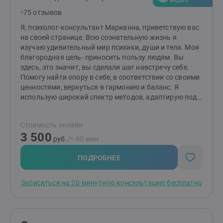
напряженного молчания. Моя цель - не "решать
75 отзывов
сложности", а научить своих клиентов
взаимодействовать так, чтобы отношения
Я, психолог-консультант Марианна, приветствую вас
становились безопасными, живыми и понятными.
на своей странице. Всю сознательную жизнь я
Работаю как в краткосрочном (до 10 встреч), так и
изучаю удивительный мир психики, души и тела. Моя
долгосрочном подходе.
благородная цель- приносить пользу людям. Вы
здесь, это значит, вы сделали шаг навстречу себе.
Помогу найти опору в себе, в соответствии со своими
ценностями, вернуться в гармонию и баланс. Я
использую широкий спектр методов, адаптирую под
запросы каждого человека. Область специализации
охватывает широкий спектр вопросов: преодоление
Стоимость онлайн
стресса, тревоги, панических атак, горя, утраты,
3 500
кризисов, конфликтов, трудностей в отношениях,
руб.
/≈ 60 мин.
профессиональной сфере. Личное счастье, раскрытие
своей уникальности. Восстановление жизненных сил
ПОДРОБНЕЕ
возможно! По праву рождения каждому дано
счастье! Первая встреча-это знакомство и
Записаться на 20-минутную консультацию бесплатно
определение ваших запросов, а затем-совместное
увлекательное путешествие к познанию себя.