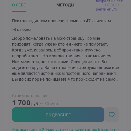
возраст 37 лет
профиль. Если вопрос точечный, часто хватает
О СЕБЕ
МЕТОДЫ
ОТЗЫВ
одной-двух встреч, чтобы найти решение. Если
рейтинг 5/5
хочется всерьёз исследовать себя и выстраивать
жизнь по своим чертежам — будем работать дольше,
Психолог
диплом проверен
помогла 47 клиентам
создавая пространство, куда можно прийти с чем
4 отзыва
угодно. Приходите на 20-минутную встречу, чтобы
построить подходящий маршрут работы и получить
Добро пожаловать на мою страницу! Ко мне
первичную диагностику. Жду Вас :)
приходят, когда уже никто и ничего не помогает.
Когда уже, казалось, всё прочитано, изучено,
проработано... Но в жизни так ничего не меняется.
Или меняется, но с откатами. Ощущение, что Вы
ходите по кругу. Ваши отношения с окружающими всё
ещё являются источником постоянного напряжения,
Вы до сих пор не понимаете, что происходит на самом
деле, запутались в чувствах. Я практик и сама
прошла путь (и мои клиенты) от неудовлетворённых,
Стоимость онлайн
потребительских, зависимых отношений с
1 700
окружающими до бесконфликтных, уважительных,
руб.
/≈ 60 мин.
независимых отношений. Тем, что я постоянно
прохожу личную терапию, она обострила во мне
ПОДРОБНЕЕ
эмпатию и без неё я уже не могу проводить сессии с
клиентами. Эмпатия помогает Вам эффективно
Записаться на 20-минутную консультацию бесплатно