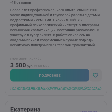
18 отзывов
Более 7 лет профессионального опыта, свыше 1200
часов индивидуальной и групповой работы с детьми,
подростками и семьями. Окончил СПбГУ и
профильный психологический институт, 9 ппограмм
повышения квалификации, постоянно развиваюсь и
участвую в супервизиях. В работе опираюсь на
академические и современные научные подходы:
когнитивно-поведенческая терапия, транзактный
анализ, FACT. Веду психообразование для родителей,
сочетаю практичные методики и бережное
Стоимость онлайн
сопровождение. Принимаю очно в Санкт-Петербурге
3 500
и онлайн Провожу бесплатную 20-минутную
руб.
/≈ 60 мин.
ознакомительную встречу, чтобы вы могли спокойно
задать вопросы и описать свой запрос.
ПОДРОБНЕЕ
Записаться на 20-минутную консультацию бесплатно
Екатерина
9 лет стажа