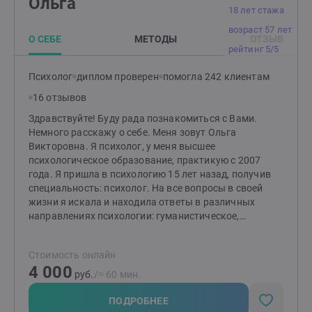
Ольга
18 лет стажа
возраст 57 лет
О СЕБЕ
МЕТОДЫ
ОТЗЫВ
рейтинг 5/5
Психолог
диплом проверен
помогла 242 клиентам
16 отзывов
Здравствуйте! Буду рада познакомиться с Вами.
Немного расскажу о себе. Меня зовут Ольга
Викторовна. Я психолог, у меня высшее
психологическое образование, практикую с 2007
года. Я пришла в психологию 15 лет назад, получив
специальность: психолог. На все вопросы в своей
жизни я искала и находила ответы в различных
направлениях психологии: гуманистическое,
гештальт, когнитивно-поведенческое, рационально-
эмоциональное и другие. Я постоянно
Стоимость онлайн
совершенствую свои навыки - осваиваю новые
4 000
методы и техники, прохожу дополнительное обучение,
руб.
/≈ 60 мин.
заканчиваю курсы повышения квалификации. Весь
свой опыт и постоянно пополняющуюся базу знаний
ПОДРОБНЕЕ