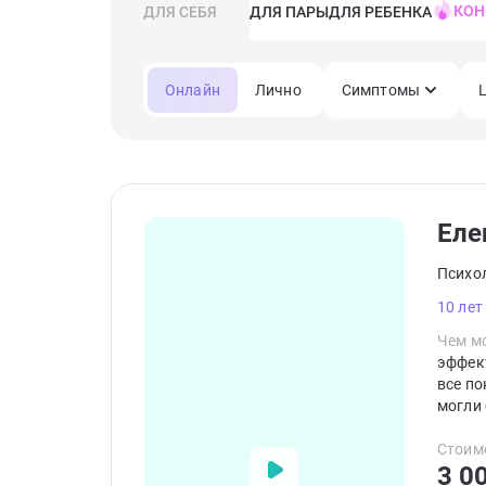
КОН
ДЛЯ СЕБЯ
ДЛЯ ПАРЫ
ДЛЯ РЕБЕНКА
Онлайн
Лично
Симптомы
Еле
Психо
10 лет
Чем мо
эффект
все по
могли 
мышлен
основ
Стоим
3 0