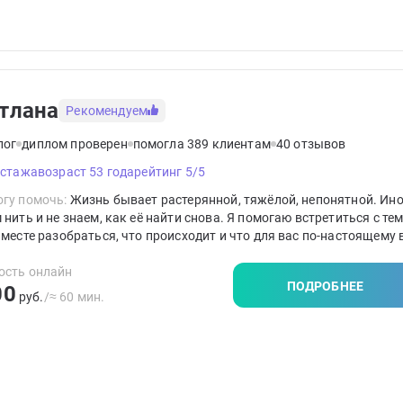
тлана
Рекомендуем
лог
диплом проверен
помогла 389 клиентам
40 отзывов
 стажа
возраст 53 года
рейтинг 5/5
гу помочь:
Жизнь бывает растерянной, тяжёлой, непонятной. Ин
 нить и не знаем, как её найти снова. Я помогаю встретиться с тем
Вместе разобраться, что происходит и что для вас по-настоящему
ость онлайн
ПОДРОБНЕЕ
00
руб.
/≈ 60 мин.