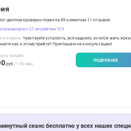
рия
лог
диплом проверен
помогла 89 клиентам
11 отзывов
 стажа
возраст 27 лет
рейтинг 5/5
гу помочь:
Чувствуете усталость, всё надоело, хочется жить ярку
знаете как к этому прийти? Приглашаю на консультацию!
ость онлайн
ПОДРОБНЕЕ
00
руб.
/≈ 50 мин.
минутный сеанс бесплатно у всех наших специ