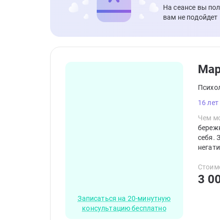
На сеансе вы по
вам не подойдет
Ма
Психо
16 лет
Чем мо
береж
себя. 
негати
кажды
транс
Стоим
3 0
Записаться на 20-минутную
консультацию бесплатно