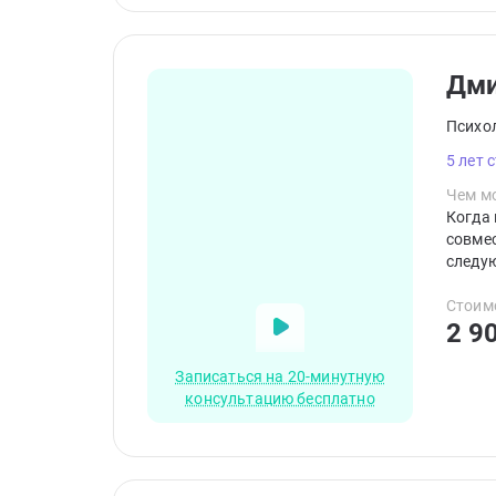
Дм
Психо
5 лет 
Чем мо
Когда 
совме
следую
квалиф
терапи
Стоим
2 9
принци
Записаться на 20-минутную
консультацию бесплатно