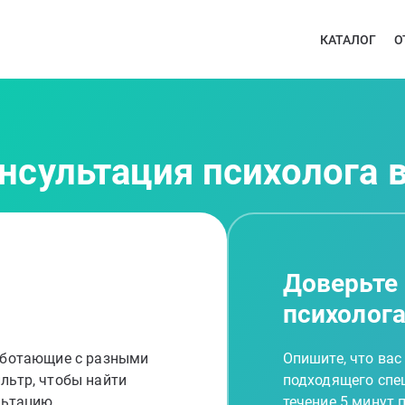
КАТАЛОГ
О
нсультация психолога 
Доверьте
психолог
работающие с разными
Опишите, что вас
льтр, чтобы найти
подходящего спец
льтацию
течение 5 минут