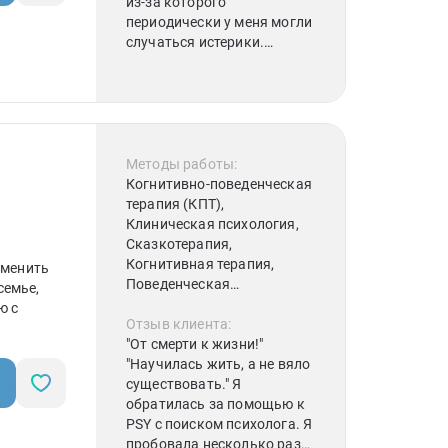
из-за которого
периодически у меня могли
случаться истерики.
Запрос заключался в
несоблюдении моих личных
границ моей мамой. За
несколько сессий
разобрали с Еленой данный
вопрос , обсудили его с
Методы работы:
разных сторон, поработали
Когнитивно-поведенческая
над этим запросом со
терапия (КПТ),
стороны моих чувств и
Клиническая психология,
теперь взаимоотношения
Сказкотерапия,
со всеми родственниками ,
Когнитивная терапия,
зменить
друзьями , знакомыми
Поведенческая
семье,
кажутся мне легкими.
психотерапия
ю с
Помимо данного вопроса
Отзыв клиента:
мы обсудили вопрос о
"От смерти к жизни!"
самореализации. Я очень
"Научилась жить, а не вяло
благодарна Елене,
существовать." Я
безусловно буду
обратилась за помощью к
записываться на сессии ни
PSY с поиском психолога. Я
один раз, потому что это
пробовала несколько раз