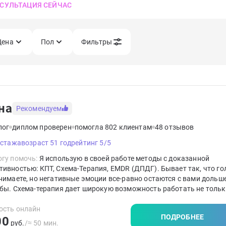
СУЛЬТАЦИЯ СЕЙЧАС
Цена
Пол
Фильтры
на
Рекомендуем
лог
диплом проверен
помогла 802 клиентам
48 отзывов
 стажа
возраст 51 год
рейтинг 5/5
гу помочь:
Я использую в своей работе методы с доказанной
ивностью: КПТ, Схема-Терапия, EMDR (ДПДГ). Бывает так, что г
нимаете, но негативные эмоции все-равно остаются с вами дольше
бы. Схема-терапия дает широкую возможность работать не тольк
ием, но и с эмоциональной сферой, поэтому я выбрала это напр
ным. По необходимости подключаю инструменты из других напра
ость онлайн
ПОДРОБНЕЕ
00
руб.
/≈ 50 мин.