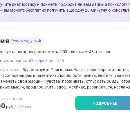
лучите диагностику и поймете, подходит ли вам данный психолог/
 — вы можете бесплатно получить еще одну 20-минутную консульт
рия
Рекомендуем
лог
диплом проверен
помогла 203 клиентам
48 отзывов
 стажа
возраст 41 год
рейтинг 5/5
гу помочь:
Здравствуйте.Приглашаю Вас, в теплое пространство, 
но сопровождаю к развитию способности ценить, любить, уважат
Замечать свои эмоции, чувства, проживать, отпускать обиды, стра
вные мысли, прошлое. Жить здесь и сейчас, развиваться, наслаж
м моментом жизни. Выстраивать гибкие границы в отношениях и
формировать свое мышление с принятием ответственности за сво
ость онлайн
ПОДРОБНЕЕ
00
руб.
/≈ 60 мин.