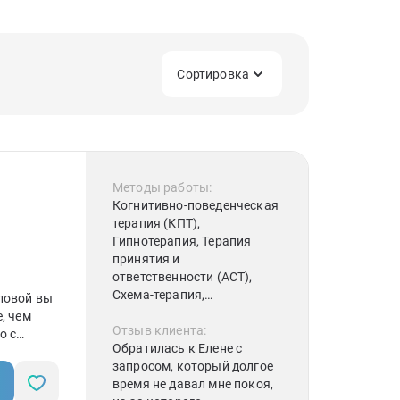
Сортировка
Методы работы:
Когнитивно-поведенческая
терапия (КПТ),
Гипнотерапия, Терапия
принятия и
ответственности (АСТ),
Схема-терапия,
оловой вы
Десенсибилизация и
, чем
переработка с помощью
Отзыв клиента:
о с
движений глаз (ДПДГ /
Обратилась к Елене с
авление
EMDR)
запросом, который долгое
влений
время не давал мне покоя,