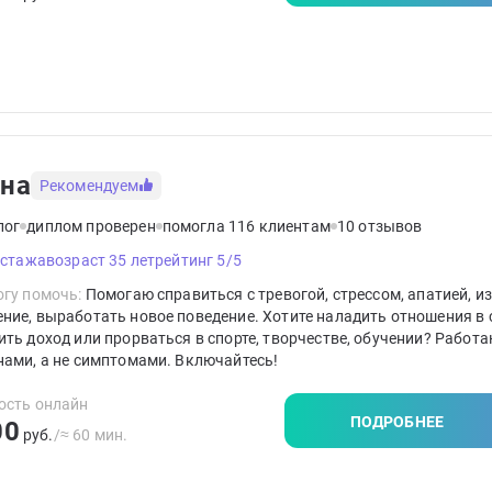
на
Рекомендуем
лог
диплом проверен
помогла 116 клиентам
10 отзывов
 стажа
возраст 35 лет
рейтинг 5/5
гу помочь:
Помогаю справиться с тревогой, стрессом, апатией, и
ие, выработать новое поведение. Хотите наладить отношения в 
ть доход или прорваться в спорте, творчестве, обучении? Работа
ами, а не симптомами. Включайтесь!
ость онлайн
ПОДРОБНЕЕ
00
руб.
/≈ 60 мин.