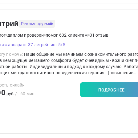
итрий
Рекомендуем
лог
диплом проверен
помог 632 клиентам
31 отзыв
стажа
возраст 37 лет
рейтинг 5/5
гу помочь:
Наше общение мы начинаем с ознакомительного разг
в нем ощущение Вашего комфорта будет очевидным - возникнет п
стной работы. Индивидуальный подход к каждому случаю. Работ
щих методах: когнитивно-поведенческая терапия - (повышение
икации в методе КПТ более 500 часов ), гештальт - терапия, семе
я, коучинг. Работа всегда с учётом особенностей клиента. Руков
ость онлайн
ПОДРОБНЕЕ
00
пу: "Прежде всего - не навреди".
руб.
/≈ 60 мин.