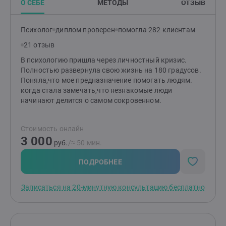
О СЕБЕ
МЕТОДЫ
ОТЗЫВ
вижу состояние, при котором требуется
медикаментозное лечение, прямо говорю о
необходимости обратиться к врачу-психиатру или
Психолог
диплом проверен
помогла 282 клиентам
психотерапевту. Если вам откликается мой подход,
буду рад познакомиться и помочь разобраться в
21 отзыв
вашей ситуации.
В психологию пришла через личностный кризис.
Полностью развернула свою жизнь на 180 градусов.
Поняла,что мое предназначение помогать людям.
когда стала замечать,что незнакомые люди
начинают делится о самом сокровенном.
Стоимость онлайн
3 000
руб.
/≈ 50 мин.
ПОДРОБНЕЕ
Записаться на 20-минутную консультацию бесплатно