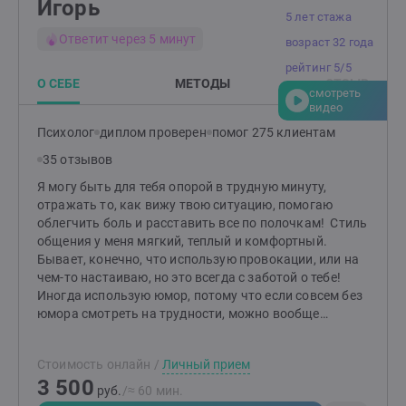
Игорь
5 лет стажа
Ответит через 5 минут
возраст 32 года
рейтинг 5/5
О СЕБЕ
МЕТОДЫ
ОТЗЫВ
смотреть
видео
Психолог
диплом проверен
помог 275 клиентам
35 отзывов
Я могу быть для тебя опорой в трудную минуту,
отражать то, как вижу твою ситуацию, помогаю
облегчить боль и расставить все по полочкам! Стиль
общения у меня мягкий, теплый и комфортный.
Бывает, конечно, что использую провокации, или на
чем-то настаиваю, но это всегда с заботой о тебе!
Иногда использую юмор, потому что если совсем без
юмора смотреть на трудности, можно вообще
свихнуться! Помимо психологии люблю играть в
футбол, мафию и путешествовать в своем доме-
Стоимость онлайн
/
Личный прием
трейлере. Это помогает мне делать мою жизнь более
3 500
гармоничной и цельной!
руб.
/≈ 60 мин.