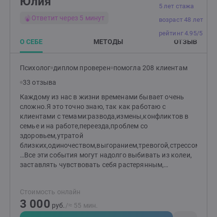
Юлия
5 лет стажа
Ответит через 5 минут
возраст 48 лет
рейтинг 4.95/5
О СЕБЕ
МЕТОДЫ
ОТЗЫВ
Психолог
диплом проверен
помогла 208 клиентам
33 отзыва
Каждому из нас в жизни временами бывает очень
сложно.Я это точно знаю, так как работаю с
клиентами с темами:развода,измены,конфликтов в
семье и на работе,переезда,проблем со
здоровьем,утратой
близких,одиночеством,выгоранием,тревогой,стрессом,кри
…Все эти события могут надолго выбивать из колеи,
заставлять чувствовать себя растерянным,
подавленным, запутанным и одиноким. Можно
конечно пытаться как-то справиться с этим самому,
Стоимость онлайн
а можно поработать со специалистом и
3 000
восстановиться в разы быстрее. Меня зовут Юлия. В
руб.
/≈ 55 мин.
своей работе психолога я беру за основу гештальт-