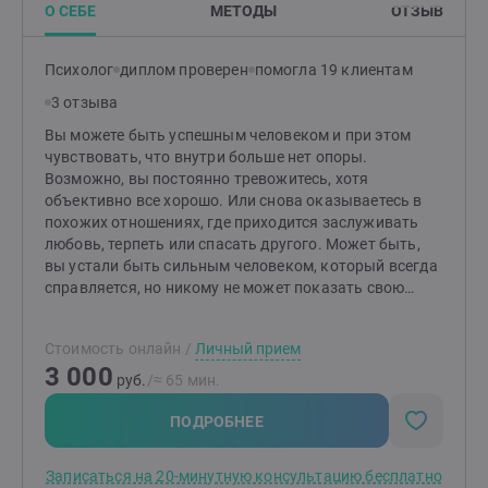
О СЕБЕ
МЕТОДЫ
ОТЗЫВ
Психолог
диплом проверен
помогла 19 клиентам
3 отзыва
Вы можете быть успешным человеком и при этом
чувствовать, что внутри больше нет опоры.
Возможно, вы постоянно тревожитесь, хотя
объективно все хорошо. Или снова оказываетесь в
похожих отношениях, где приходится заслуживать
любовь, терпеть или спасать другого. Может быть,
вы устали быть сильным человеком, который всегда
справляется, но никому не может показать свою
усталость. А может, вы просто перестали понимать,
чего хотите сами. Часто человек знает, что ему стоит
Стоимость онлайн
/
Личный прием
сделать, но снова поступает по-старому. Это не
3 000
слабость и не отсутствие силы воли. У каждого из нас
руб.
/≈ 65 мин.
есть внутренние сценарии, которые когда-то
помогали выжить, а сегодня незаметно управляют
ПОДРОБНЕЕ
нашей жизнью. Я не даю готовых советов и не учу
«мыслить позитивно». Вместе мы исследуем причины
Записаться на 20-минутную консультацию бесплатно
происходящего, чтобы изменения происходили не