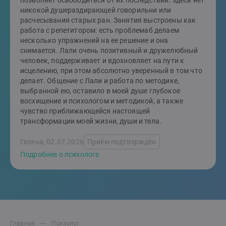
позволяет освободиться от их последствий. здесь нет
никокой душераздирающей говорильни или
расчесывания старых ран. Занятия выстроены как
работа с репетитором: есть проблемаб делаем
несколько упражнений на ее решение и она
снимается. Лали очень позитивный и дружелюбный
человек, поддерживает и вдохновляет на пути к
исцелению, при этом абсолютно уверенный в том что
делает. Общение с Лали и работа по методике,
выбранной ею, оставило в моей душе глубокое
восхищение и психологом и методикой, а также
чувство приближающейся настоящей
трансформации моей жизни, души и тела.
Гелена, 02.07.2026
Приём подтверждён
Подробнее о психологе
Главная
Психолог