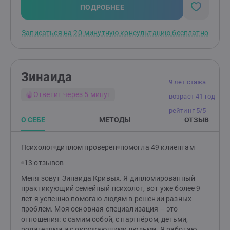
терапию, но часто соединяю разные направления
ПОДРОБНЕЕ
психологии, подбираю техники и методы работы с
учетом индивидуальных особенностей каждого
Записаться на 20-минутную консультацию бесплатно
клиента и его запроса. Что вы получите от работы со
мной:• Инструменты для улучшения эмоционального
состояния;• Способность выдерживать стресс,
сохранять психическую устойчивость в сложных
Зинаида
ситуациях;• Навыки опоры на себя, а не на мнения
9 лет стажа
или авторитеты других людей;• Умение
Ответит через 5 минут
возраст 41 год
устанавливать здоровые границы и отношения с
окружающими, без чувства страха и вины;•
рейтинг 5/5
Повышенный уровень адекватной самооценки и
О СЕБЕ
МЕТОДЫ
ОТЗЫВ
пониженный уровень самокритики;• Поддержку,
когда «устал(а) всегда быть сильной(ым)», «не с кем
Психолог
диплом проверен
помогла 49 клиентам
поделиться», «никто не понимает» либо вообще
«близкий не хочет слушать»• Конфиденциальность
13 отзывов
ПРИНИМАЮ ОПЛАТУ ИЗ-ЗА РУБЕЖА
Меня зовут Зинаида Кривых. Я дипломированный
практикующий семейный психолог, вот уже более 9
лет я успешно помогаю людям в решении разных
проблем. Моя основная специализация – это
отношения: с самим собой, с партнёром, детьми,
родителями и с окружающими людьми. Я работаю