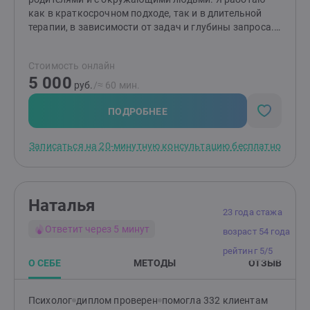
как в краткосрочном подходе, так и в длительной
терапии, в зависимости от задач и глубины запроса.
3000+ проведенных консультаций50+
организованных тренингов и групповых
Стоимость онлайн
программ90% клиентов приходят ко мне по
5 000
рекомендации О себе: замужем, 2 детей Большой
руб.
/≈ 60 мин.
опыт работы с людьми, в том числе управленческий,
являюсь автором блога о психологии в Telegram,
ПОДРОБНЕЕ
внештатный психолог благотворительного фонда
«Дорога жизни».
Записаться на 20-минутную консультацию бесплатно
Наталья
23 года стажа
Ответит через 5 минут
возраст 54 года
рейтинг 5/5
О СЕБЕ
МЕТОДЫ
ОТЗЫВ
Психолог
диплом проверен
помогла 332 клиентам