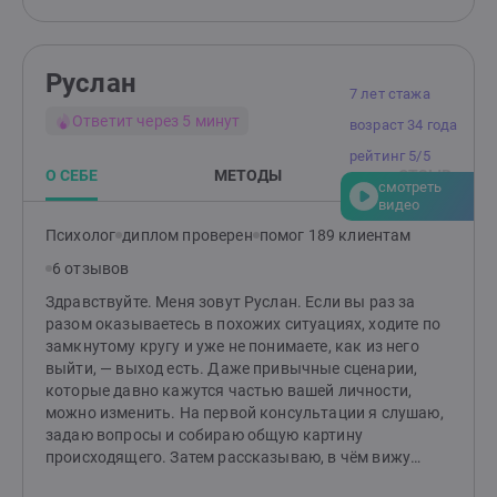
только на уровне понимания, но и на уровне
внутреннего переживания. Именно тогда становится
легче принимать решения, строить отношения,
Руслан
выдерживать тревогу и чувствовать себя более
7 лет стажа
свободно. Отдельное направление моей практики —
Ответит через 5 минут
возраст 34 года
предприниматели, руководители и собственники
бизнеса. За сильной внешней позицией часто
рейтинг 5/5
скрываются постоянное напряжение, чувство
О СЕБЕ
МЕТОДЫ
ОТЗЫВ
смотреть
ответственности за всех, страх ошибиться,
видео
невозможность остановиться и ощущение
Психолог
диплом проверен
помог 189 клиентам
одиночества. Об этом редко говорят вслух, но именно
эти переживания нередко становятся причиной
6 отзывов
эмоционального истощения, конфликтов и
Здравствуйте. Меня зовут Руслан. Если вы раз за
ощущения, что жизнь перестала приносить
разом оказываетесь в похожих ситуациях, ходите по
удовлетворение. Если вы узнали себя хотя бы в
замкнутому кругу и уже не понимаете, как из него
нескольких строках, возможно, сейчас пришло время
выйти, — выход есть. Даже привычные сценарии,
разобраться не только с тем, что происходит, но и с
которые давно кажутся частью вашей личности,
тем, почему это продолжает повторяться. Буду рада
можно изменить. На первой консультации я слушаю,
сопровождать вас в этом процессе.
задаю вопросы и собираю общую картину
происходящего. Затем рассказываю, в чём вижу
основную проблему, какие автоматические реакции