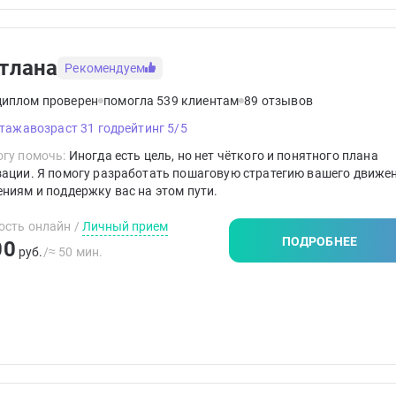
тлана
Рекомендуем
диплом проверен
помогла 539 клиентам
89 отзывов
стажа
возраст 31 год
рейтинг 5/5
гу помочь:
Иногда есть цель, но нет чёткого и понятного плана
ации. Я помогу разработать пошаговую стратегию вашего движе
ниям и поддержку вас на этом пути.
ость онлайн
/
Личный прием
ПОДРОБНЕЕ
00
руб.
/≈ 50 мин.