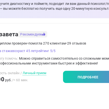
лучите диагностику и поймете, подходит ли вам данный психолог/
 — вы можете бесплатно получить еще одну 20-минутную консульт
завета
Рекомендуем
диплом проверен
помогла 270 клиентам
29 отзывов
а стажа
возраст 45 лет
рейтинг 5/5
гу помочь:
Можно справиться самостоятельно со сложными моме
профессиональными инструментами быстрее и эффективнее!
ость онлайн
/
Личный прием
ПОДРОБНЕЕ
00
руб.
/≈ 60 мин.