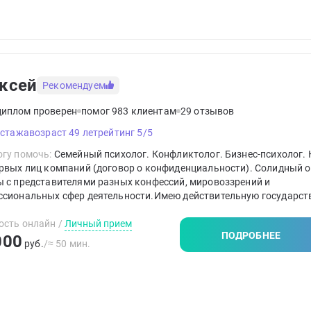
ксей
Рекомендуем
диплом проверен
помог 983 клиентам
29 отзывов
 стажа
возраст 49 лет
рейтинг 5/5
гу помочь:
Семейный психолог. Конфликтолог. Бизнес-психолог. К
ервых лиц компаний (договор о конфиденциальности). Солидный 
 с представителями разных конфессий, мировоззрений и
ссиональных сфер деятельности.Имею действительную государст
дитацию медицинского психолога.Веду практику с 2001 года.Ока
ящую Помощь.
ость онлайн
/
Личный прием
ПОДРОБНЕЕ
000
руб.
/≈ 50 мин.