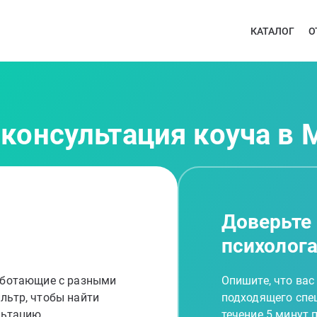
КАТАЛОГ
О
 консультация коуча в 
Доверьте
психолог
работающие с разными
Опишите, что вас
льтр, чтобы найти
подходящего спец
льтацию
течение 5 минут