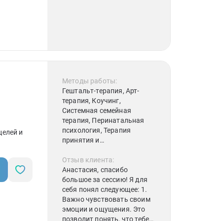
вопросы, которые стоило
бы проработать для более
счастливой и качественной
жизни!) Спасибо Дарье и
сервису за возможность
получить «скорую» помощь
и найти себе
психотерапевта для
дальнейшей работы.
Методы работы:
Гештальт-терапия, Арт-
терапия, Коучинг,
Системная семейная
терапия, Перинатальная
психология, Терапия
целей и
принятия и
ответственности (АСТ),
Интегративная
Отзыв клиента:
психотерапия
Анастасия, спасибо
большое за сессию! Я для
себя понял следующее: 1.
Важно чувствовать своим
эмоции и ощущения. Это
позволит понять, что тебе