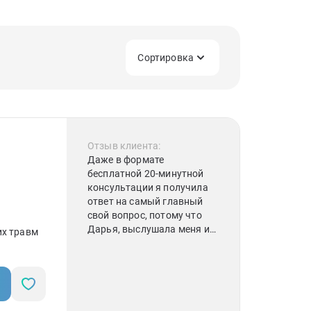
Сортировка
Отзыв клиента:
Даже в формате
бесплатной 20-минутной
консультации я получила
ответ на самый главный
свой вопрос, потому что
Дарья, выслушала меня и
их травм
смогла понять причину
моего состояния,
подсказав шаги для
самостоятельной работы, а
также осветила в целом