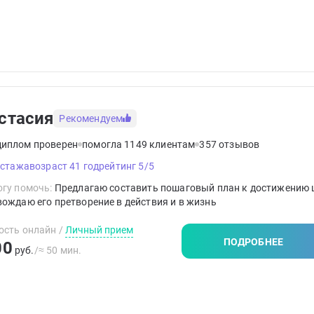
стасия
Рекомендуем
диплом проверен
помогла 1149 клиентам
357 отзывов
 стажа
возраст 41 год
рейтинг 5/5
гу помочь:
Предлагаю составить пошаговый план к достижению 
ождаю его претворение в действия и в жизнь
ость онлайн
/
Личный прием
ПОДРОБНЕЕ
00
руб.
/≈ 50 мин.