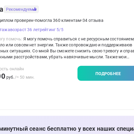
а
Рекомендуем
диплом проверен
помогла 360 клиентам
34 отзыва
стажа
возраст 36 лет
рейтинг 5/5
гу помочь:
Я могу помочь справиться с не ресурсным состоянием,
ло или совсем нет энергии. Также сопровождаю и поддерживаюв
ных ситуациях. Со мной Вы сможете снизить свою тревогу и спра
жными расстройствами, убрать навязчивые мысли. Также мои
ьтации помогут обрести уверенность в себе и повысить самооцен
работе я использую когнтивно-поведенческеую терапию, ориент
ость онлайн
ПОДРОБНЕЕ
00
ение краткосрочная терапию , гештальт-психотерапию, психоанал
руб.
/≈ 50 мин.
о-ориентированную терапию, арт-терапию.
минутный сеанс бесплатно у всех наших специ