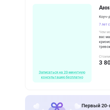
Анн
Коуч
7 лет 
Чем мо
вас ма
кризис
трево
консул
своей 
Стоим
3 8
на реш
телесн
Записаться на 20-минутную
консультацию бесплатно
Первый 20-