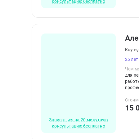
консультацию бесплатно
Але
Коуч
25 лет
Чем мо
для п
работы
профе
аккре
Насто
Стоим
15 
Записаться на 20-минутную
консультацию бесплатно