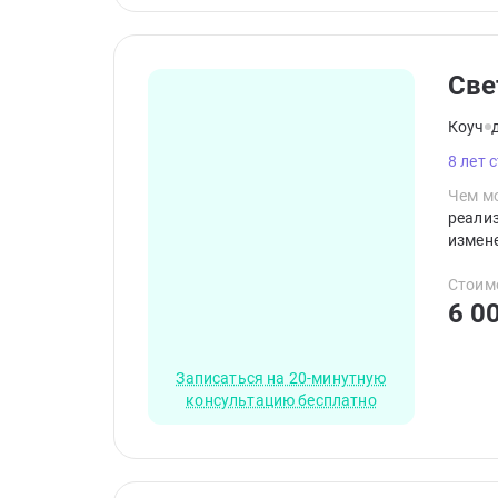
Све
Коуч
8 лет 
Чем мо
реализ
измене
Стоим
6 0
Записаться на 20-минутную
консультацию бесплатно