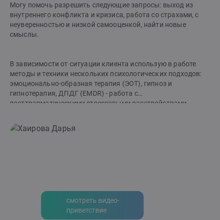
Могу помочь разрешить следующие запросы: выход из
внутреннего конфликта и кризиса, работа со страхами, с
неуверенностью и низкой самооценкой, найти новые
смыслы.
В зависимости от ситуации клиента использую в работе
методы и техники нескольких психологических подходов:
эмоционально-образная терапия (ЭОТ), гипноз и
гипнотерапия, ДПДГ (EMDR) - работа с
посттравматическими стрессовыми расстройствами,
подходы из транзактного анализа, КПТ, НЛП техники,
техники из арт-терапии, коучинговые инструменты.
смотреть видео-
приветствие