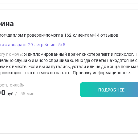
ина
лог
диплом проверен
помогла 162 клиентам
14 отзывов
стажа
возраст 29 лет
рейтинг 5/5
гу помочь:
Я дипломированный врач-психотерапевт и психолог. Н
ельно слушаю и много спрашиваю. Иногда ответы находятся не ср
м их вместе. Если вы запутались, устали или не до конца понимает
происходит - с этого можно начать. Провожу информационные
огические консультации (без назначения медикаментов), при
одимости могу перенаправить к профильному специалисту.
ость онлайн
ПОДРОБНЕЕ
00
руб.
/≈ 55 мин.