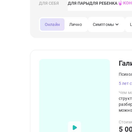
КОН
ДЛЯ СЕБЯ
ДЛЯ ПАРЫ
ДЛЯ РЕБЕНКА
Онлайн
Лично
Симптомы
Гал
Психо
5 лет 
Чем мо
струк
разбер
можно 
чтобы 
измене
Стоим
5 0