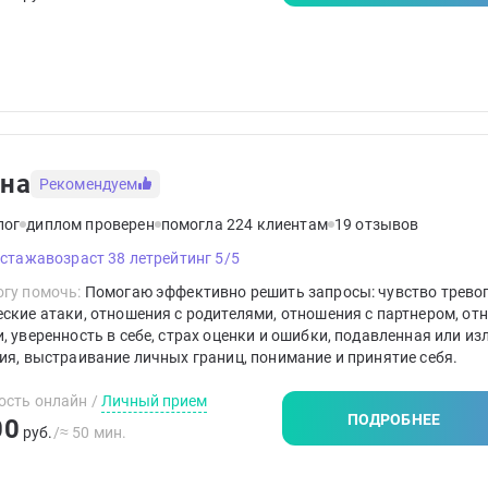
на
Рекомендуем
лог
диплом проверен
помогла 224 клиентам
19 отзывов
 стажа
возраст 38 лет
рейтинг 5/5
гу помочь:
Помогаю эффективно решить запросы: чувство тревог
ские атаки, отношения с родителями, отношения с партнером, от
, уверенность в себе, страх оценки и ошибки, подавленная или и
ия, выстраивание личных границ, понимание и принятие себя.
ость онлайн
/
Личный прием
ПОДРОБНЕЕ
00
руб.
/≈ 50 мин.