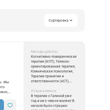
Сортировка
Методы работы:
Когнитивно-поведенческая
терапия (КПТ), Телесно-
ориентированная терапия,
Клиническая психология,
Терапия принятия и
ответственности (АСТ),
ы. Мы
Схема-терапия,
что
Рационально-
Отзыв клиента:
ажно,
эмоционально-
В терапии с Галиной уже
е
поведенческая терапия,
год и ни о чем не жалею! В
Когнитивная терапия,
начале было страшно