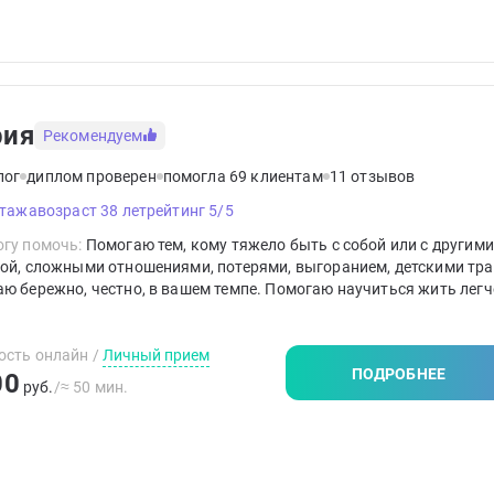
рия
Рекомендуем
лог
диплом проверен
помогла 69 клиентам
11 отзывов
стажа
возраст 38 лет
рейтинг 5/5
гу помочь:
Помогаю тем, кому тяжело быть с собой или с другими
гой, сложными отношениями, потерями, выгоранием, детскими тр
ю бережно, честно, в вашем темпе. Помогаю научиться жить легч
.
ость онлайн
/
Личный прием
ПОДРОБНЕЕ
00
руб.
/≈ 50 мин.