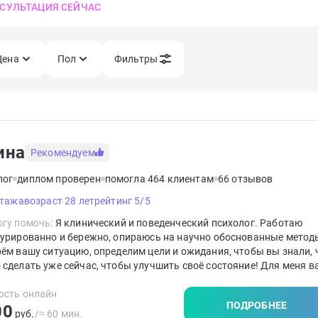
СУЛЬТАЦИЯ СЕЙЧАС
Цена
Пол
Фильтры
ина
Рекомендуем
лог
диплом проверен
помогла 464 клиентам
66 отзывов
стажа
возраст 28 лет
рейтинг 5/5
гу помочь:
Я клинический и поведенческий психолог. Работаю
турированно и бережно, опираюсь на научно обоснованные метод
ём вашу ситуацию, определим цели и ожидания, чтобы вы знали, 
сделать уже сейчас, чтобы улучшить своё состояние! Для меня в
вы не только понимали происходящее, но и чувствовали реальны
ния внутри.
ость онлайн
ПОДРОБНЕЕ
00
руб.
/≈ 60 мин.