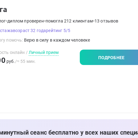
га
лог
диплом проверен
помогла 212 клиентам
13 отзывов
 стажа
возраст 32 года
рейтинг 5/5
гу помочь:
Верю в силу в каждом человеке
ость онлайн
/
Личный прием
ПОДРОБНЕЕ
00
руб.
/≈ 55 мин.
минутный сеанс бесплатно у всех наших специ