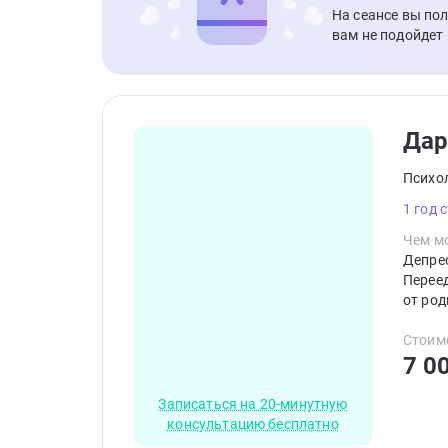
На сеансе вы по
вам не подойдет
Дар
Психо
1 год 
Чем мо
Депре
Переед
от род
удовле
аналит
Стоим
родите
7 0
пищево
эмоция
Записаться на 20-минутную
консультацию бесплатно