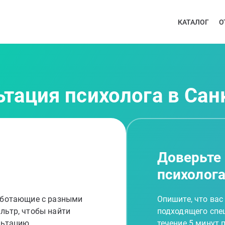
КАТАЛОГ
О
ьтация психолога в Сан
Доверьте
психолог
работающие с разными
Опишите, что вас
льтр, чтобы найти
подходящего спец
льтацию
течение 5 минут