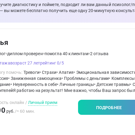
лучите диагностику и поймете, подходит ли вам данный психолог/
 — вы можете бесплатно получить еще одну 20-минутную консульт
ья
лог
диплом проверен
помогла 40 клиентам
2 отзыва
стажа
возраст 27 лет
рейтинг 0/5
гу помочь:
Тревоги• Страхи• Апатия• Эмоциональная зависимост
ссия• Заниженная самооценка• Проблемы с деньгами• Комплексы
ание• Неуверенность в себе• Личные границы• Детские травмы• 
ителейЯ работаю на результат! Мне важно, чтобы Ваш запрос бы
творён.Я работаю в когнитивно-поведенческом подходе и
ическом.Помогу справиться с такими проблемами как: детско-
ость онлайн
/
Личный прием
ПОДРОБНЕЕ
льские отношения, деструктивно-агрессивное поведение, расстр
00
руб.
/≈ 60 мин.
го поведения. Работаю с самооценкой и принятием себя, научу 
ми и чувствовать себя.