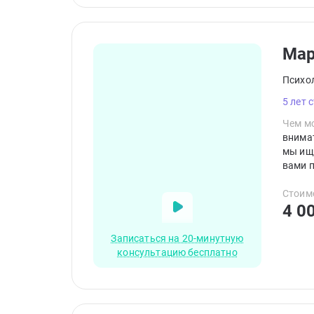
Мар
Психо
5 лет 
Чем мо
внимат
мы ище
вами 
психол
необх
Стоим
4 0
Записаться на 20-минутную
консультацию бесплатно