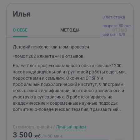
Илья
8 лет стажа
возраст 50 лет
О СЕБЕ
МЕТОДЫ
ОТЗЫВ
рейтинг 5/5
Детский психолог
диплом проверен
помог 202 клиентам
18 отзывов
Более 7 лет профессионального опыта, свыше 1200
часов индивидуальной и групповой работы с детьми,
подростками и семьями. Окончил СПбГУ и
профильный психологический институт, 9 ппограмм
повышения квалификации, постоянно развиваюсь и
участвую в супервизиях. В работе опираюсь на
академические и современные научные подходы:
когнитивно-поведенческая терапия, транзактный
анализ, FACT. Веду психообразование для родителей,
сочетаю практичные методики и бережное
Стоимость онлайн
/
Личный прием
сопровождение. Принимаю очно в Санкт-Петербурге
3 500
и онлайн Провожу бесплатную 20-минутную
руб.
/≈ 60 мин.