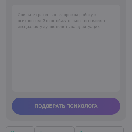
способность сопереживать переросли в очевидное
призвание. Для меня большая ценность —
заниматься любимым делом и давать возможность
другим людям обрести новый взгляд на себя и
изменить отношение к жизни. Я также являюсь
автором психотерапевтических рассказов. Мои
истории — это инструмент для мягкого и глубокого
самопознания. Через метафору и захватывающий
сюжет мы вместе обращаемся к важным темам:
поиску себя, принятию решений, пониманию своих
истинных чувств и потребностей. Это безопасное
пространство для размышлений, чтобы осознать
свое уникальное место в мире. Дорогие друзья! Я
готова вместе с вами открывать новые страницы в
вашей Книге Жизни, чтобы обрести внутреннюю
гармонию, благополучие и стать по-настоящему
счастливыми. До встречи на консультации!
ПОДОБРАТЬ ПСИХОЛОГА