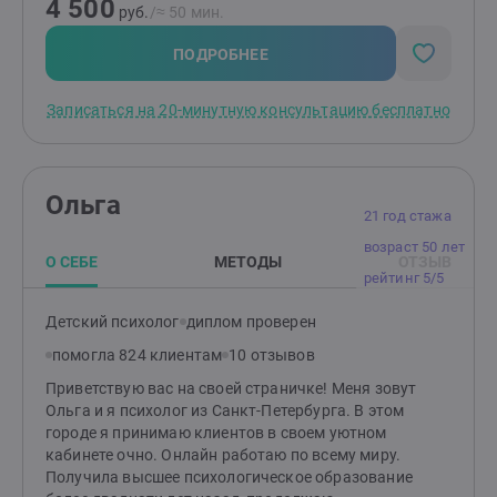
4 500
чувство тревоги, панические атаки, отношения с
руб.
/≈ 50 мин.
родителями, отношения с партнером, отношения с
детьми, уверенность в себе, страх оценки и ошибки,
ПОДРОБНЕЕ
подавленная или излишняя агрессия, выстраивание
личных границ, понимание и принятие себя. Для
Записаться на 20-минутную консультацию бесплатно
исследования бессознательных процессов использую
анализ сновидений, работу с образами,
воображением. Исходя из запроса клиента,
применяю в работе символдраму, юнгианский анализ,
Ольга
арт-терапию, метафорические карты, другие
21 год стажа
проективные методики. Для работы с травматичным
возраст 50 лет
опытом - emdr/дпдг терапию, нейромоделирование. Я
О СЕБЕ
МЕТОДЫ
ОТЗЫВ
гарантирую конфиденциальность, бережное и
рейтинг 5/5
безоценочное отношение. Регулярно прохожу личную
терапию и супервизию.
Детский психолог
диплом проверен
помогла 824 клиентам
10 отзывов
Приветствую вас на своей страничке! Меня зовут
Ольга и я психолог из Санкт-Петербурга. В этом
городе я принимаю клиентов в своем уютном
кабинете очно. Онлайн работаю по всему миру.
Получила высшее психологическое образование