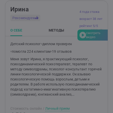
Ирина
4 года стажа
Рекомендуем
возраст 38 лет
рейтинг 5/5
О СЕБЕ
МЕТОДЫ
ОТЗЫВ
смотреть
видео
Детский психолог
диплом проверен
помогла 224 клиентам
19 отзывов
Меня зовут Ирина, я практикующий психолог,
психодинамический психотерапевт, терапевт по
методу символдрамы, психолог-консультант горячей
линии психологической поддержки. Оказываю
психологическую помощь взрослым, детьми и
родителям. В работе использую психодинамический
подход: кататимно-имагинативную психотерапию
(символдрама), юнгианский анализ,
нейромоделирующий коучинг, emdr/дпдг,
эмоционально-образную терапию и авторские МАК-
Стоимость онлайн
/
Личный прием
карты. Помогаю эффективно решить запросы: