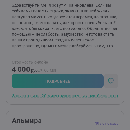
Здравствуйте. Меня зовут Анна Яковлева. Если вы
сейчас читаете эти строки, значит, в вашей жизни
наступил момент, когда хочется перемен, но страшно,
непонятно, с чего начать, или просто очень больно. Я
здесь, чтобы сказать: это нормально. Обращаться за
помощью – не слабость, а мужество. Я готова стать
вашим проводником, создать безопасное
пространство, где мы вместе разберёмся в том, что
вас беспокоит, и найдём путь к более спокойной,
наполненной жизни.Мой подход – интегративный, с
Стоимость онлайн
опорой на когнитивно-поведенческую терапию (КПТ).
4 000
Это значит, что мы не просто говорим «по душам», а
руб.
/≈ 60 мин.
исследуем, как ваши мысли, убеждения и привычки
влияют на ваши чувства и поступки. Я даю
ПОДРОБНЕЕ
работающие инструменты: техники, упражнения,
домашние задания. Вы учитесь быть своим
Записаться на 20-минутную консультацию бесплатно
собственным терапевтом, чтобы и после завершения
сессий справляться с трудностями. При этом я не
использую шаблоны – я подстраиваюсь под вас,
потому что каждый человек уникален. Моя цель –
Альмира
помочь вам быстро, но бережно прийти к тому
19 лет стажа
результату, который важен именно вам.