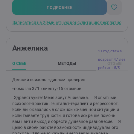
ознакомительную встречу, чтобы вы могли спокойно
задать вопросы и описать свой запрос.
ПОДРОБНЕЕ
Записаться на 20-минутную консультацию бесплатно
Анжелика
21 год стажа
возраст 47 лет
О СЕБЕ
МЕТОДЫ
ОТЗЫВ
рейтинг 5/5
Детский психолог
диплом проверен
помогла 371 клиенту
15 отзывов
Здравствуйте! Меня зовут Анжелика. Я опытный
психолог-практик, гештальт-терапевт и регрессолог.
Если вы оказались в сложной жизненной ситуации и
испытываете трудности, я готова искренне помочь
вам найти выход и обрести душевное равновесие. Я
ценю в своей работе возможность индивидуального
подхода. Для меня каждый человек уникален и