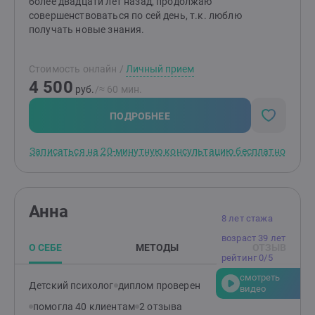
более двадцати лет назад, продолжаю
совершенствоваться по сей день, т.к. люблю
получать новые знания.
Стоимость онлайн
/
Личный прием
4 500
руб.
/≈ 60 мин.
ПОДРОБНЕЕ
Записаться на 20-минутную консультацию бесплатно
Анна
8 лет стажа
возраст 39 лет
О СЕБЕ
МЕТОДЫ
ОТЗЫВ
рейтинг 0/5
смотреть
Детский психолог
диплом проверен
видео
помогла 40 клиентам
2 отзыва