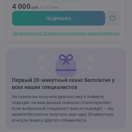
индивидуальные консультации. Работаю как с
4 000
семейными запросами, так и личностными.Таким
руб.
/≈ 50 мин.
образом наша работа будет направлена на
выстраивание вашей индивидуальности и при
ПОДРОБНЕЕ
необходимости настройку вашей семейной системы.
Записаться на 20-минутную консультацию бесплатно
Первый 20-минутный сеанс бесплатно у
всех наших специалистов
На сеансе вы получите диагностику и поймете,
подходит ли вам данный психолог/психотерапевт.
Если выбранный специалист вам не подойдет — вы
можете бесплатно получить еще одну 20-минутную
консультацию у другого специалиста.