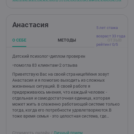
Анастасия
5 лет стажа
возраст 33 года
О СЕБЕ
МЕТОДЫ
ОТЗЫВ
рейтинг 0/5
Детский психолог
диплом проверен
помогла 83 клиентам
2 отзыва
Приветствую Вас на своей странице!Меня зовут
Анастасия и я помогаю выходить из сложных
жизненных ситуаций. В своей работе я
придерживаюсь мнения, что каждый человек -
отдельная и самодостаточная единица, которая
может жить в слаженно работающей системе только
тогда, когда его потребности удовлетворяются.В
тоже время семья - это целостная система, где
каждый шаг одного человека влияет на весь
механизм целиком.Провожу семейные и
Стоимость онлайн
/
Личный прием