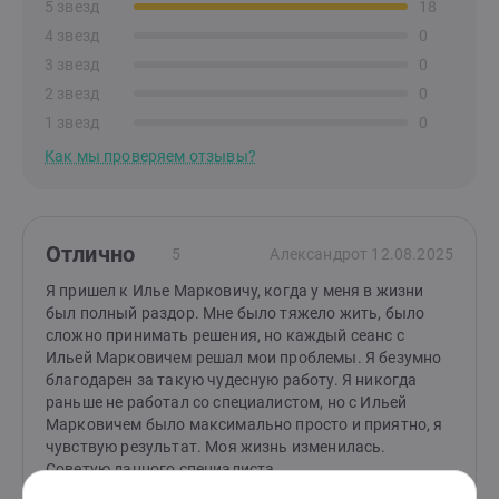
5 звезд
18
4 звезд
0
3 звезд
0
2 звезд
0
1 звезд
0
Как мы проверяем отзывы?
Отлично
5
Александр
от 12.08.2025
Я пришел к Илье Марковичу, когда у меня в жизни
был полный раздор. Мне было тяжело жить, было
сложно принимать решения, но каждый сеанс с
Ильей Марковичем решал мои проблемы. Я безумно
благодарен за такую чудесную работу. Я никогда
раньше не работал со специалистом, но с Ильей
Марковичем было максимально просто и приятно, я
чувствую результат. Моя жизнь изменилась.
Советую данного специалиста.