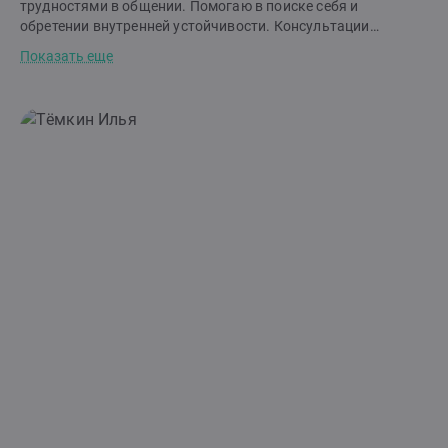
трудностями в общении. Помогаю в поиске себя и
обретении внутренней устойчивости. Консультации
проходят в доверительной и конфиденциальной атмосфере.
Показать еще
Я не оцениваю вас, а помогаю найти новые решения,
совпадающие с вашими ценностями. Помогаю найти новые
способы взаимодействия, чтобы в семье и отношении к
себе стало больше спокойствия и понимания. В работе
опираюсь на классические и современные направления
психотерапии, что позволяет гибко подбирать подход под
конкретный запрос клиента. Использую научно
обоснованные методы, эффективные в работе с парами,
семьями, детьми и подростками. Документы о
дополнительном образовании с указанием методов
доступны в профиле