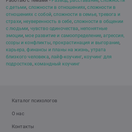
Работаю с темами -
Развод, расставание
,
сложности
с детьми
,
сложности в отношениях
,
сложности в
отношениях с собой
,
сложности в семье
,
тревога и
страхи
,
неуверенность в себе
,
сложности в общении
с людьми
,
чувство одиночества
,
непонятные
эмоции
,
мое развитие и самоопределение
,
агрессия,
ссоры и конфликты
,
прокрастинация и выгорание
,
карьера, финансы и планы на жизнь
,
утрата
близкого человека
,
лайф-коучинг
,
коучинг для
подростков
,
командный коучинг
Каталог психологов
О нас
Контакты