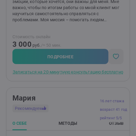
эмоции, которые хочется, они важны для меня. Мне
важно, чтобы по итогам работы со мной клиент мог
научиться самостоятельно справляться с
проблемами. Моя миссия – помогать людям
выстраивать здоровые и комфортные
взаимоотношения между друг другом! Если методы
Стоимость онлайн
работы вам отзываются, то буду рада видеть вас на
3 000
консультациях. Я работаю индивидуально и в паре от
руб.
/≈ 50 мин.
16 лет (с согласия родителей). НЕ работаю с: теми, кто
не верит в психологию; теми, кого заставили прийти;
ПОДРОБНЕЕ
тяжёлыми психиатрическими диагнозами; любыми
зависимостями, кроме зависимости между
Записаться на 20-минутную консультацию бесплатно
партнёрами в отношениях.
Мария
16 лет стажа
Рекомендуем
возраст 41 год
рейтинг 5/5
О СЕБЕ
МЕТОДЫ
ОТЗЫВ