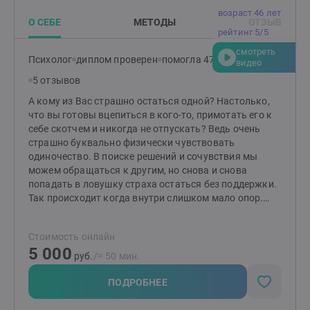
куда двигаться дальше.
возраст 46 лет
О СЕБЕ
МЕТОДЫ
ОТЗЫВ
рейтинг 5/5
смотреть
Психолог
диплом проверен
помогла 47 клиентам
видео
5 отзывов
А кому из Вас страшно остаться одной? Настолько,
что вы готовы вцепиться в кого-то, примотать его к
себе скотчем и никогда не отпускать? Ведь очень
страшно буквально физически чувствовать
одиночество. В поиске решений и сочувствия мы
можем обращаться к другим, но снова и снова
попадать в ловушку страха остаться без поддержки.
Так происходит когда внутри слишком мало опор.
Когда нам кажется, что они есть только у других, но
не у нас. А мы оказываемся без этих людей
Стоимость онлайн
беспомощными. Я долго изучала психологию,
5 000
помогала женщинам, которые столкнулись с такой
руб.
/≈ 50 мин.
проблемой, и вот что я поняла. Важно уметь не
только создавать, поддерживать и вкладывать в
ПОДРОБНЕЕ
отношения, но и получать обратно, ощущать себя в
них ценной, любимой, желанной. Не со всеми