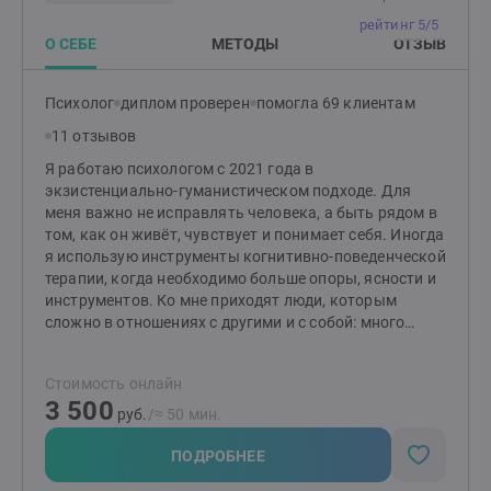
последствий больших денег, высокого статуса,
рейтинг 5/5
успехаСтрашно уйти с найма в свой бизнесТеряю
О СЕБЕ
МЕТОДЫ
ОТЗЫВ
деньги, бизнес и др. повторяющиеся сценарии*
Семья, родители, отношенияОбиды на родителей,
Психолог
диплом проверен
помогла 69 клиентам
взаимное непонимание, ссорыНеудовлетворенность
отношениями, конфликты, обидыПовторяющиеся
11 отзывов
семейные сценарииСложности в построении
Я работаю психологом с 2021 года в
отношенийЛюбовная зависимость (утрата себя
экзистенциально-гуманистическом подходе. Для
в отношениях)Расставание, измена
меня важно не исправлять человека, а быть рядом в
партнераСложности в проявлении внимания, заботы,
том, как он живёт, чувствует и понимает себя. Иногда
любви к партнеру или детям* Сексологические
я использую инструменты когнитивно-поведенческой
вопросыМы перестали хотеть друг другаПроблемы с
терапии, когда необходимо больше опоры, ясности и
эрекцией, ожидание неудачиБыстро заканчиваюНет
инструментов. Ко мне приходят люди, которым
оргазма / Не могу закончитьСтеснение,
сложно в отношениях с другими и с собой: много
скованностьНесовместимость желания с
тревоги, стыда, одиночества, усталости от
партнеромНавязчивые мысли, желанияНаучиться
внутреннего напряжения или ощущения, что не
любить свое телоПорнозависимость,
Стоимость онлайн
получается жить так, как хочется. Я также работаю с
мастурбацияПозднее начало половой жизни*
3 500
переживанием утраты и горя. Как доула смерти, я
руб.
/≈ 50 мин.
Значительные перемены в жизниПотеря/смерть
сопровождаю людей в опыте потерь и
близкого человекаСложные переживания более года
соприкосновения с темой смерти: бережно, без
ПОДРОБНЕЕ
после смерти близкого человекаПотеря работы,
попытки ускорить или починить чувства. Я работаю
дохода, имущества, переездТяжёлые жизненные