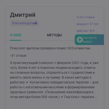
Дмитрий
5 лет стажа
Рекомендуем
возраст 37 лет
рейтинг 5/5
О СЕБЕ
МЕТОДЫ
ОТЗЫВ
смотреть
видео
Психолог
диплом проверен
помог 633 клиентам
31 отзыв
Я практикующий психолог с февраля 2021 года, и уже
чуть более 4 лет я помогаю людям находить ответы
на сложные вопросы, справляться с трудностями и
менять свою жизнь к лучшему. В каких методах я
работаю: ✔ Когнитивно-поведенческая терапия – для
работы с негативными мыслями и формированием
здоровых привычек. (Повышение квалификации в
этом методе более 500 часов ) ✔ Гештальт-терапия –
для глубокого понимания своих чувств, желаний и
построения гармоничных отношений. ✔ Семейная