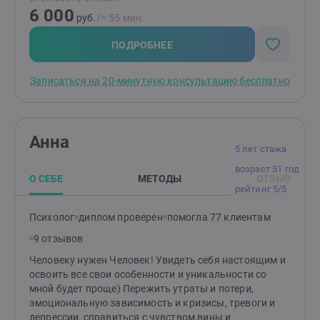
зависимостями).Что ещё точно важно:Имею
6 000
психологическое образование - пролонгированная
руб.
/≈ 55 мин.
программа подготовки «Психологическое
консультирование» в Рязанском Государственном
ПОДРОБНЕЕ
Университете (РГУ) им. С.А. ЕсенинаПовышение
квалификации в Институте практической психологии
Записаться на 20-минутную консультацию бесплатно
«ИМАТОН» (г. Санкт-Петербург), Академии
повышения квалификации психологов,
Международной академии интегральной
психотерапии и тренинга, Профессиональной
Анна
Психотерапевтической Лиге и др.Более семи лет
5 лет стажа
личной и групповой терапии, регулярная работа в
возраст 51 год
интервизионной и супервизионной группе, работаю
О СЕБЕ
МЕТОДЫ
ОТЗЫВ
под руководством опытного специалиста
рейтинг 5/5
(супервизора)И я продолжаю развиваться и
повышать свой профессиональный уровень
Психолог
диплом проверен
помогла 77 клиентам
9 отзывов
Человеку нужен Человек! Увидеть себя настоящим и
освоить все свои особенности и уникальности со
мной будет проще) Пережить утраты и потери,
эмоциональную зависимость и кризисы, тревоги и
депрессии, справиться с чувством вины и