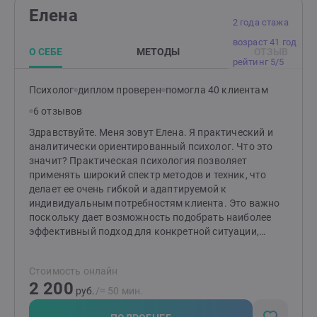
Елена
2 года стажа
возраст 41 год
О СЕБЕ
МЕТОДЫ
ОТЗЫВ
рейтинг 5/5
Психолог
диплом проверен
помогла 40 клиентам
6 отзывов
Здравствуйте. Меня зовут Елена. Я практический и
аналитически ориентированный психолог. Что это
значит? Практическая психология позволяет
применять широкий спектр методов и техник, что
делает ее очень гибкой и адаптируемой к
индивидуальным потребностям клиента. Это важно
поскольку дает возможность подобрать наиболее
эффективный подход для конкретной ситуации,
помочь быстрее и точнее достигнуть желаемых
результатов. Такие методы способствуют гибкому
Стоимость онлайн
взаимодействию, развитию самосознания и навыков
2 200
для решения жизненных задач, что в итоге повышает
руб.
/≈ 50 мин.
качество жизни и эмоциональное благополучие. В
своей практике я использую следующий набор