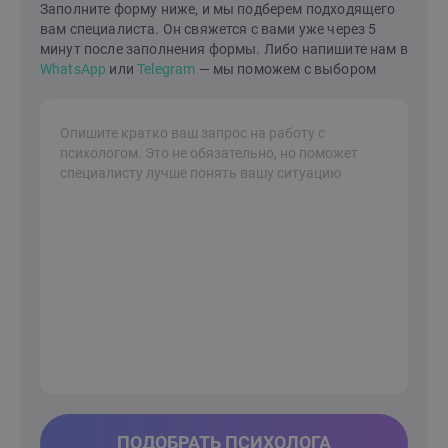
Заполните форму ниже, и мы подберем подходящего
в семейной жизни и в вашем внутреннем
вам специалиста. Он свяжется с вами уже через 5
мире.Давайте сделаем это вместе!Я здесь, чтобы
минут после заполнения формы. Либо напишите нам в
поддержать вас на вашем пути к лучшей жизни.
WhatsApp
или
Telegram
— мы поможем с выбором
ПОДОБРАТЬ ПСИХОЛОГА