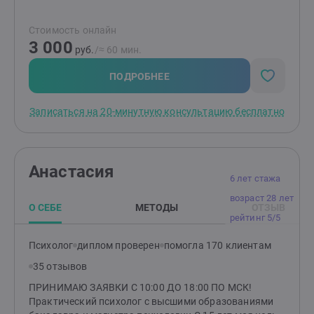
отпустить обиду?", "Как перестать страдать от
измены или потери?" и т.д.Я помогаю распутать этот
Стоимость онлайн
клубок, найти причину "негативных сценариев",
3 000
научиться понимать себя и свои состояния,
руб.
/≈ 60 мин.
выстраивать здоровые отношения с близкими
людьми и окружающими, выйти из замкнутого круга,
ПОДРОБНЕЕ
делать свою жизнь лучше и получать от нее
радость.Основные принципы моей работы -
Записаться на 20-минутную консультацию бесплатно
поддержка, понимание, принятие, осознание.
действие, результат.
Анастасия
6 лет стажа
возраст 28 лет
О СЕБЕ
МЕТОДЫ
ОТЗЫВ
рейтинг 5/5
Психолог
диплом проверен
помогла 170 клиентам
35 отзывов
ПРИНИМАЮ ЗАЯВКИ С 10:00 ДО 18:00 ПО МСК!
Практический психолог с высшими образованиями