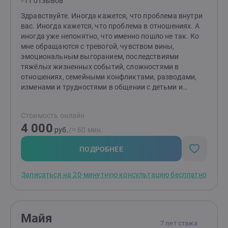
11 отзывов
Здравствуйте. Иногда кажется, что проблема внутри
вас. Иногда кажется, что проблема в отношениях. А
иногда уже непонятно, что именно пошло не так. Ко
мне обращаются с тревогой, чувством вины,
эмоциональным выгоранием, последствиями
тяжёлых жизненных событий, сложностями в
отношениях, семейными конфликтами, разводами,
изменами и трудностями в общении с детьми и
подростками. Более 6 лет практики и более 1000
консультаций. Работал психологом в Российском
Стоимость онлайн
Красном Кресте, в детском доме и в частной
4 000
практике. Имею опыт сопровождения людей и семей
руб.
/≈ 60 мин.
в кризисных жизненных ситуациях, утрате и
последствиях травматических событий. Работаю
ПОДРОБНЕЕ
индивидуально, с парами и семьями. На
консультации мы не ищем виноватых и не пытаемся
Записаться на 20-минутную консультацию бесплатно
быстро заглушить симптомы. Вместе разбираемся,
что поддерживает проблему сейчас и какие
изменения действительно могут помочь. Если вы
устали справляться в одиночку, напишите. Первый
Майя
разговор помогает увидеть ситуацию яснее и понять,
7 лет стажа