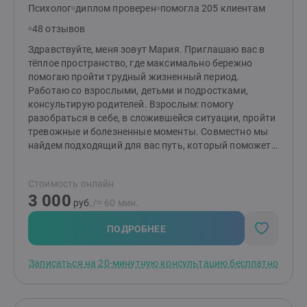
Психолог
диплом проверен
помогла 205 клиентам
48 отзывов
Здравствуйте, меня зовут Мария. Приглашаю вас в
тёплое пространство, где максимально бережно
помогаю пройти трудный жизненный период.
Работаю со взрослыми, детьми и подростками,
консультирую родителей. Взрослым: помогу
разобраться в себе, в сложившейся ситуации, пройти
тревожные и болезненные моменты. Совместно мы
найдем подходящий для вас путь, который поможет
изменить ситуацию и сделает вашу жизнь спокойнее.
Детям и подросткам: помогу разобраться со
Стоимость онлайн
страхами, вспышками гнева, эмоциональной
3 000
чувствительностью и ранимостью, обрести
руб.
/≈ 60 мин.
уверенность, улучшить отношения с окружающими.
Родителям: помогу разобраться в причинах
ПОДРОБНЕЕ
возникших трудностей и найти эффективные способы
по их устранению. Подскажу, как улучшить
Записаться на 20-минутную консультацию бесплатно
отношения и понять своего ребенка.