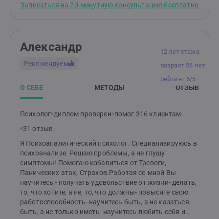
Записаться на 20-минутную консультацию бесплатно
партнерами можно создать такие отношения.
Главные вопросы, на которые Вы должны себе
ответить в этом случае: Что Вас привлекло в
партнере? Чувствовали ли Вы себя ценной до этих
Александр
отношений? Что из происходящего с Вами сейчас,
12 лет стажа
повторяет прошлый опыт? В этом сложном процессе
Рекомендуем
возраст 56 лет
на пути к семейной жизни очень важно прожить все
свои страхи и состояния и не потеряться в них.
рейтинг 5/5
Успешно пройти их насквозь можно, когда Вас за
О СЕБЕ
МЕТОДЫ
ОТЗЫВ
руку держит человек, который знает, что с этим
делать. Например, психолог Меня зовут Медведева
Психолог
диплом проверен
помог 316 клиентам
Майя Александровна, я индивидуальный и семейный
психолог. Выбрала для работы психоаналитический
31 отзыв
подход, приглашаю Вас на консультации и в
Я Психоаналитический психолог. Специализируюсь в
длительную работу.
психоанализе. Решаю проблемы, а не глушу
симптомы! Помогаю избавиться от Тревоги,
Панических атак, Страхов.Работая со мной Вы
научитесь:- получать удовольствие от жизни- делать,
то, что хотите, а не, то, что должны- повысите свою
работоспособность- научитесь быть, а не казаться,
быть, а не только иметь- научитесь любить себя и