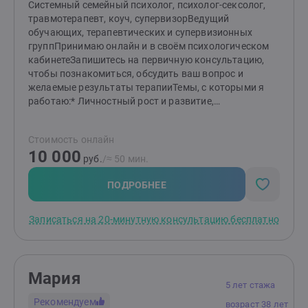
Системный семейный психолог, психолог-сексолог,
травмотерапевт, коуч, супервизорВедущий
обучающих, терапевтических и супервизионных
группПринимаю онлайн и в своём психологическом
кабинетеЗапишитесь на первичную консультацию,
чтобы познакомиться, обсудить ваш вопрос и
желаемые результаты терапииТемы, с которыми я
работаю:* Личностный рост и развитие,
эмоциональные состоянияНеуверенность в себе,
низкая самооценкаНаучиться говорить
Стоимость онлайн
НЕТПроблемы в общенииСложные чувства - вина,
10 000
стыд, ревность, зависть, агрессияПанические атаки,
руб.
/≈ 50 мин.
страх, тревога, внутреннее напряжениеСтресс,
эмоциональное выгораниеХроническая усталость,
ПОДРОБНЕЕ
трудности в расслаблении и отдыхеПерфекционизм,
страх ошибиться, недовольство
Записаться на 20-минутную консультацию бесплатно
собойПсихосоматика, телесные блоки, сложности в
ощущении тела* Карьера и бизнес, деньги,
целиПостановка и достижение цели, планирование,
работа с блоками и установкамиНачать свой бизнес,
Мария
расширить, масштабироватьНегативные установки
5 лет стажа
связанные с деньгами, властью, влияниемСтрах
Рекомендуем
возраст 38 лет
потерять бизнес, работу, страх нищетыСтрах