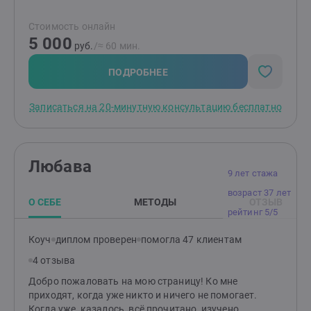
письменными практиками для самоисследования и
самопомощи. Являюсь сертифицированной ведущей
Стоимость онлайн
издательства Скребейко.
5 000
руб.
/≈ 60 мин.
ПОДРОБНЕЕ
Записаться на 20-минутную консультацию бесплатно
Любава
9 лет стажа
возраст 37 лет
О СЕБЕ
МЕТОДЫ
ОТЗЫВ
рейтинг 5/5
Коуч
диплом проверен
помогла 47 клиентам
4 отзыва
Добро пожаловать на мою страницу! Ко мне
приходят, когда уже никто и ничего не помогает.
Когда уже, казалось, всё прочитано, изучено,