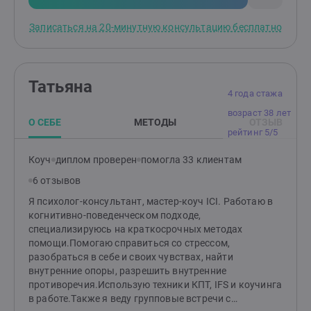
личной гармонии и психологического благополучия.
Жду ваших сообщений для записи на сессию.
Записаться на 20-минутную консультацию бесплатно
Татьяна
4 года стажа
возраст 38 лет
О СЕБЕ
МЕТОДЫ
ОТЗЫВ
рейтинг 5/5
Коуч
диплом проверен
помогла 33 клиентам
6 отзывов
Я психолог-консультант, мастер-коуч ICI. Работаю в
когнитивно-поведенческом подходе,
специализируюсь на краткосрочных методах
помощи.Помогаю справиться со стрессом,
разобраться в себе и своих чувствах, найти
внутренние опоры, разрешить внутренние
противоречия.Использую техники КПТ, IFS и коучинга
в работе.Также я веду групповые встречи с