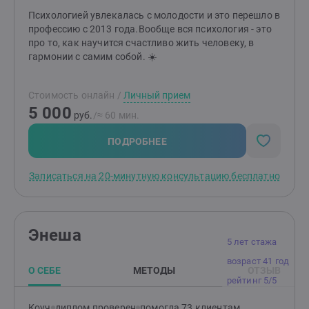
отношений. Мои программы прошло уже более 1.000
Психологией увлекалась с молодости и это перешло в
человек, создав после них здоровые и счастливые
профессию с 2013 года.Вообще вся психология - это
союзы, разобравшись в себе и в том, что им
про то, как научится счастливо жить человеку, в
действительно нужно. Мои статьи по психологии
гармонии с самим собой. ☀️
публикуют в популярных российских изданиях и
СМИ, и также, я был приглашенным психологом-
экспертом на ТВ. Я тот, кто сможет вам помочь. До
Стоимость онлайн
/
Личный прием
встречи на консультации.
5 000
руб.
/≈ 60 мин.
ПОДРОБНЕЕ
Записаться на 20-минутную консультацию бесплатно
Энеша
5 лет стажа
возраст 41 год
О СЕБЕ
МЕТОДЫ
ОТЗЫВ
рейтинг 5/5
Коуч
диплом проверен
помогла 73 клиентам