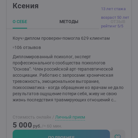
моих клиентов, которые, как и я стремятся быть
Ксения
успешными в профессии и при этом быть счастливым
13 лет стажа
в личной жизни. Мне есть чем поделиться и помочь
возраст 50 лет
каждому найти свой путь и стратегию по жизни.
О СЕБЕ
МЕТОДЫ
ОТЗЫВ
рейтинг 5/5
Коуч
диплом проверен
помогла 629 клиентам
106 отзывов
Дипломированный психолог, эксперт
профессионального сообщества психологов
"Основа". Член российской арт-терапевтической
ассоциации. Работаю с запросами: хроническая
тревожность, эмоциональное выгорание,
психосоматика - когда обращение ко врачам не дало
результатов ощущение потери себя, живу не свою
жизнь последствия травмирующих отношений с
родителями, внутреннее напряжение, невозможность
«расслабиться» даже в безопасности
Стоимость онлайн
/
Личный прием
экзистенциальный кризис, переживание внутреннего
5 000
тупика работа с глубинными изменениями и
руб.
/≈ 60 мин.
восстановлением аутентичности Мой любимый метод
работы со взрослыми - глубинная терапия, работа с
ПОДРОБНЕЕ