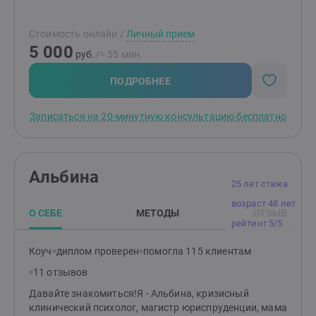
Стоимость онлайн
/
Личный прием
5 000
руб.
/≈ 55 мин.
ПОДРОБНЕЕ
Записаться на 20-минутную консультацию бесплатно
Альбина
25 лет стажа
возраст 48 лет
О СЕБЕ
МЕТОДЫ
ОТЗЫВ
рейтинг 5/5
Коуч
диплом проверен
помогла 115 клиентам
11 отзывов
Давайте знакомиться!Я - Альбина, кризисный
клинический психолог, магистр юриспруденции, мама