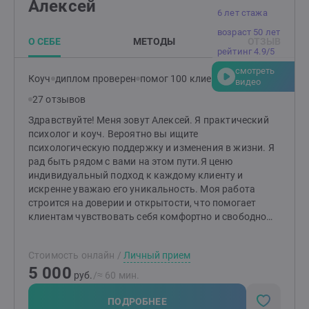
Алексей
6 лет стажа
возраст 50 лет
О СЕБЕ
МЕТОДЫ
ОТЗЫВ
рейтинг 4.9/5
смотреть
Коуч
диплом проверен
помог 100 клиентам
видео
27 отзывов
Здравствуйте! Меня зовут Алексей. Я практический
психолог и коуч. Вероятно вы ищите
психологическую поддержку и изменения в жизни. Я
рад быть рядом с вами на этом пути.Я ценю
индивидуальный подход к каждому клиенту и
искренне уважаю его уникальность. Моя работа
строится на доверии и открытости, что помогает
клиентам чувствовать себя комфортно и свободно
выражать свои мысли и чувства.Я применяю
различные методы в работе с людьми, в зависимости
Стоимость онлайн
/
Личный прием
от их индивидуальных ценностей. Мы будем
5 000
проводить индивидуальные сессии, нацеленные на
руб.
/≈ 60 мин.
разрешение конкретных проблем.Буду рад видеть
вас на наших консультациях и помочь вам достичь
ПОДРОБНЕЕ