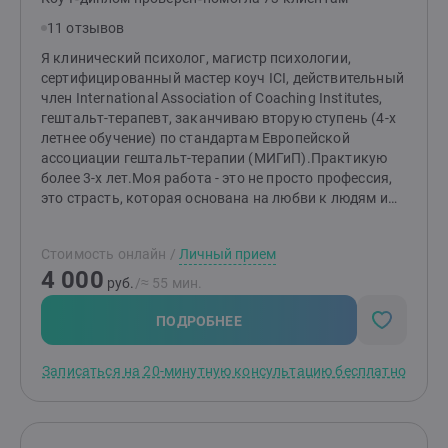
11 отзывов
Я клинический психолог, магистр психологии,
сертифицированный мастер коуч ICI, действительный
член International Association of Coaching Institutes,
гештальт-терапевт, заканчиваю вторую ступень (4-х
летнее обучение) по стандартам Европейской
ассоциации гештальт-терапии (МИГиП).Практикую
более 3-х лет.Моя работа - это не просто профессия,
это страсть, которая основана на любви к людям и
вере в то, что каждый заслуживает полноценной,
счастливой жизни. Свыше 100 часов личной терапии
Стоимость онлайн
/
Личный прием
и 250 часов групповой терапии (стандартное
4 000
требование к членам ЕАГТ) подкрепляют мою
руб.
/≈ 55 мин.
готовность и способность вас поддержать.Я
замужем, вместе с мужем мы 9 лет, у нас двое детей.
ПОДРОБНЕЕ
Есть опыт работы в американской компании Mars Inc
на руководящей должности Менеджер по развитию
Записаться на 20-минутную консультацию бесплатно
бизнеса в Туркменистане. Сейчас живу в США, штат
Северная Каролина, г. Шарлотт.