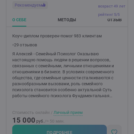
Рекомендуем
возраст 49 лет
рейтинг 5/5
О СЕБЕ
МЕТОДЫ
ОТЗЫВ
Коуч
диплом проверен
помог 983 клиентам
29 отзывов
Я Алексей - Семейный Психолог Оказываю
настоящую помощь людям в решении вопросов,
связанных с семейными, личными отношениями и
отношениями в бизнесе. В условиях современного
общества, где семейные ценности сталкиваются с
разнообразными вызовами, роль семейного
психолога становится особенно актуальной Суть
работы семейного психолога Фундаментальная
задача моя, как семейного психолога заключается
том, чтобы во-первых показать “правду вашей
Стоимость онлайн
/
Личный прием
семьи”. Согласитесь, － ведь Только Правда
15 000
Врачует?! На наших с вами консультациях создаю
руб.
/≈ 50 мин.
атмосферную обстановку доверия; это первое
необходимое условие в работе психолога.
ПОДРОБНЕЕ