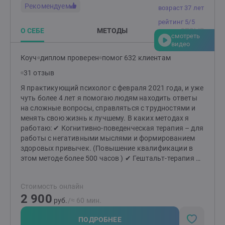
Рекомендуем
возраст 37 лет
потерять бизнес, работу, страх нищетыСтрах
последствий больших денег, высокого статуса,
рейтинг 5/5
успехаСтрашно уйти с найма в свой бизнесТеряю
О СЕБЕ
МЕТОДЫ
ОТЗЫВ
смотреть
деньги, бизнес и др. повторяющиеся сценарии*
видео
Семья, родители, отношенияОбиды на родителей,
Коуч
диплом проверен
помог 632 клиентам
взаимное непонимание, ссорыНеудовлетворенность
отношениями, конфликты, обидыПовторяющиеся
31 отзыв
семейные сценарииСложности в построении
Я практикующий психолог с февраля 2021 года, и уже
отношенийЛюбовная зависимость (утрата себя
чуть более 4 лет я помогаю людям находить ответы
в отношениях)Расставание, измена
на сложные вопросы, справляться с трудностями и
партнераСложности в проявлении внимания, заботы,
менять свою жизнь к лучшему. В каких методах я
любви к партнеру или детям* Сексологические
работаю: ✔ Когнитивно-поведенческая терапия – для
вопросыМы перестали хотеть друг другаПроблемы с
работы с негативными мыслями и формированием
эрекцией, ожидание неудачиБыстро заканчиваюНет
здоровых привычек. (Повышение квалификации в
оргазма / Не могу закончитьСтеснение,
этом методе более 500 часов ) ✔ Гештальт-терапия –
скованностьНесовместимость желания с
для глубокого понимания своих чувств, желаний и
партнеромНавязчивые мысли, желанияНаучиться
построения гармоничных отношений. ✔ Семейная
любить свое телоПорнозависимость,
Стоимость онлайн
терапия – для разрешения конфликтов и укрепления
мастурбацияПозднее начало половой жизни*
2 900
семейных связей. ✔ Коучинг – для постановки и
Значительные перемены в жизниПотеря/смерть
руб.
/≈ 60 мин.
достижения целей, раскрытия вашего потенциала.
близкого человекаСложные переживания более года
Как мы начнём работу? Мы начнём с
ПОДРОБНЕЕ
после смерти близкого человекаПотеря работы,