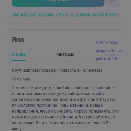
подсознанием. Я написала и защитила диссертацию
по теме психологической коррекции
Записаться на 20-минутную консультацию бесплатно
ограничивающих убеждений, которые формируются
в раннем возрасте и лежат в основе практически
любого запроса клиентов от проблем общения до
сложностей в достижении бизнес - целей. Ко мне
Яна
можно обратиться как за длительной работой, так и
6 лет стажа
за разовой консультацией. Независимо от
возраст 36 лет
выбранного варианта, проясним ваш вопрос и
О СЕБЕ
МЕТОДЫ
ОТЗЫВ
найдём решение, чтобы ваша жизнь стала лучше,
рейтинг 0/5
светлее, приятнее. Профессиональный опыт: 26 лет
работы Психолог арт-терапевт-реабилитолог.
Коуч
диплом проверен
помогла 47 клиентам
Создала направление работы с детьми с особыми
2 отзыва
потребностями в музеях Кремля. Разработала проект
и выиграла грант благотворительного фонда «Свет»
У меня семья и дети, я люблю свою профессию, мне
2 255 460 рублей. Создала доступную среду для
нравится помогать людям разбираться в себе,
маломобильных посетителей Оружейной палаты и
узнавать свои желания и цели, и идти к ним.Изучаю
Успенского собора Кремля. В настоящее время
психологию постоянно, новые техники, новые
совмещаю частное психологическое
направления, люблю узнавать и сразу применять, это
консультирование и работу психологом в
помогает достаточно глубинно и быстро работать с
медицинском центре. СМИ - эксперт.
запросами. Я читаю человека по языку тела за 5
минут.