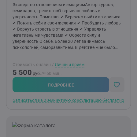
Эксперт по отношениям и эмоциямАвтор курсов,
семинаров, тренинговОткрываю любовь и
уверенность Помогаю: ✔︎ Бережно выйти из кризиса
✔︎ Понять себя и свои желания ✔︎ Пробудить любовь
✔︎ Вернуть страсть в отношения ✔︎ Управлять
негативными чувствами ✔︎ Обрести силу и
уверенность О себе. Более 20 лет занимаюсь
психологией, саморазвитием. В детстве мне было
непонятно, почему многие люди совершают поступки
против своих желаний и сами делают себя
Стоимость онлайн
/
Личный прием
несчастными. Будучи школьником, я прочёл первую
5 500
книгу по психологии, и стал лучше понимать мотивы
руб.
/≈ 60 мин.
поведения людей. Психология увлекла меня
навсегда. Когда был студентом, прошел первый
ПОДРОБНЕЕ
тренинг личностного роста, после чего каждый день
стал уделять время своему развитию. Однажды на
Записаться на 20-минутную консультацию бесплатно
консультации я понял, что не реализую весь свой
потенциал. И поступил на второе высшее, выучился
на психолога. Психология очень помогла мне и в
жизни, и в предпринимательстве. Я основал и
развивал сеть эко-магазинов, был наставником у
начинающих предпринимателей. К психологии