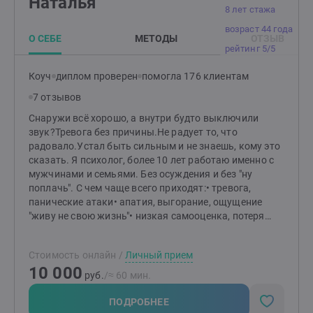
Наталья
8 лет стажа
возраст 44 года
О СЕБЕ
МЕТОДЫ
ОТЗЫВ
рейтинг 5/5
Коуч
диплом проверен
помогла 176 клиентам
7 отзывов
Снаружи всё хорошо, а внутри будто выключили
звук?Тревога без причины.Не радует то, что
радовало.Устал быть сильным и не знаешь, кому это
сказать. Я психолог, более 10 лет работаю именно с
мужчинами и семьями. Без осуждения и без "ну
поплачь". С чем чаще всего приходят:• тревога,
панические атаки• апатия, выгорание, ощущение
"живу не свою жизнь"• низкая самооценка, потеря
смысла, "не понимаю, чего хочу"• снижение влечения,
проблемы с эрекцией• разные темпераменты с
Стоимость онлайн
/
Личный прием
партнёром, скучный секс или его отсутствие• сложно
10 000
принять свои желания и предпочтения• охлаждение в
руб.
/≈ 60 мин.
браке, "живём как соседи"• измена (своя или
партнёра), любовный треугольник• развод и его
ПОДРОБНЕЕ