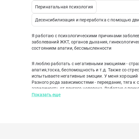
Перинатальная психология
Десенсибилизация и переработка с помощью дв
Я работаю с психологическими причинами заболев
заболеваний ЖКТ, органов дыхания, гинекологиче
состоянием апатии, бессмысленности
Я люблю работать с негативными эмоциями - страх,
апатия,тоска, беспомощность и т.д. Также со стре
испытываете негативные эмоции. У меня хороший
Разного рода зависимостями - переедание, тяга к 
зависимость от другого человека. Работаю с пси
аллергия, кожные заболевания, заболевания орга
Показать еще