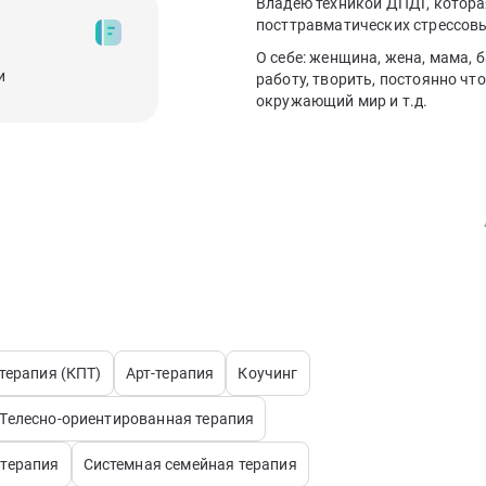
Владею техникой ДПДГ, котора
посттравматических стрессовы
О себе: женщина, жена, мама, 
и
работу, творить, постоянно чт
окружающий мир и т.д.
терапия (КПТ)
Арт-терапия
Коучинг
Телесно-ориентированная терапия
терапия
Системная семейная терапия