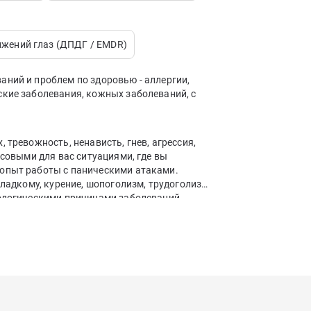
ижений глаз (ДПДГ / EMDR)
аний и проблем по здоровью - аллергии,
ские заболевания, кожных заболеваний, с
 тревожность, ненависть, гнев, агрессия,
ссовыми для вас ситуациями, где вы
 опыт работы с паническими атаками.
сладкому, курение, шопоголизм, трудоголизм,
хологическими причинами заболеваний -
нов дыхания, ЖКТ, СРК,по гинекологии