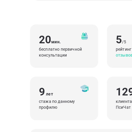
20
5
мин.
/5
бесплатно первичной
рейтинг
консультации
отзыво
9
12
лет
стажа по данному
клиента
профилю
ПсиЧат