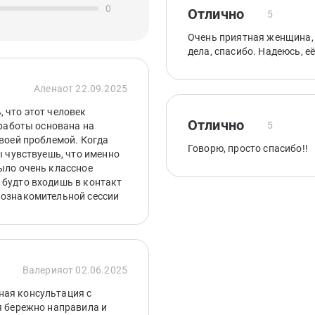
0
Отлично
5
Очень приятная женщина, 
дела, спасибо. Надеюсь, е
Алена
от 22.09.2025
 что этот человек
Отлично
5
 работы основана на
своей проблемой. Когда
Говорю, просто спасибо!!
ы чувствуешь, что именно
ыло очень классное
 будто входишь в контакт
 ознакомительной сессии
Валерия
от 02.06.2025
ная консультация с
я бережно направила и