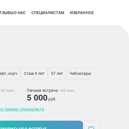
ТЗЫВЫ
О НАС
СПЕЦИАЛИСТАМ
ИЗБРАННОЕ
евт, коуч
Стаж 9 лет
57 лет
Чебоксары
≈60 мин.
Личная встреча
≈60 мин.
5 000
руб.
са приема специалиста