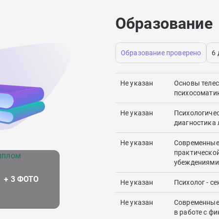
Образование
Образование проверено
6
Не указан
Основы телес
психосомати
Не указан
Психологичес
диагностика 
Не указан
Современные 
практической
убеждениями
Не указан
Психолог - се
Не указан
Современные
в работе с ф