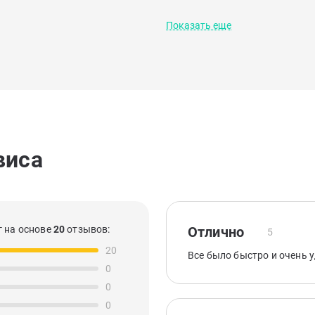
Показать еще
виса
 на основе
20
отзывов:
Отлично
5
20
Все было быстро и очень у
0
0
0