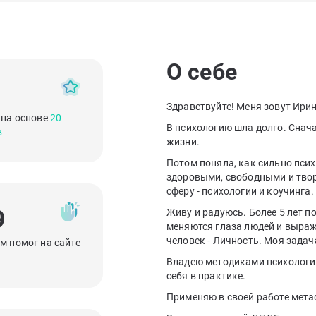
О себе
Здравствуйте! Меня зовут Ирин
 на основе
20
В психологию шла долго. Снача
в
жизни.
Потом поняла, как сильно пси
здоровыми, свободными и твор
сферу - психологии и коучинга.
9
Живу и радуюсь. Более 5 лет п
меняются глаза людей и выраж
человек - Личность. Моя задача
м помог на сайте
Владею методиками психологи
себя в практике.
Применяю в своей работе мет