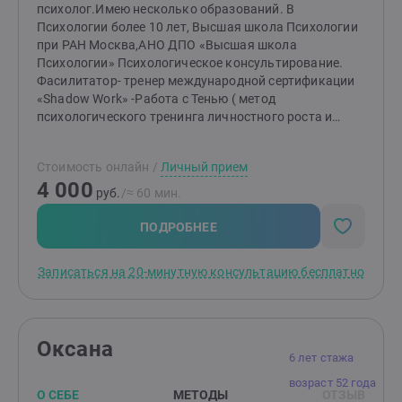
психолог.Имею несколько образований. В
Психологии более 10 лет, Высшая школа Психологии
при РАН Москва,АНО ДПО «Высшая школа
Психологии» Психологическое консультирование.
Фасилитатор- тренер международной сертификации
«Shadow Work» -Работа с Тенью ( метод
психологического тренинга личностного роста и
трансформации ), ведущая семинаров и мастер -
классов .Закончила обучение по программе
Стоимость онлайн
/
Личный прием
Сострадательная терапия «CFT» Помогу вам в
4 000
решении следующих вопросов :раскрыть свой
руб.
/≈ 60 мин.
потенциал для реализации своих планов -найти ваши
“Золотые"качества , которых вы в себе не видите ,но
ПОДРОБНЕЕ
именно они могут наполнить вас энергией и силой
,отношения (семейные , рабочие ) ,страхи и стресс
Записаться на 20-минутную консультацию бесплатно
,обиды и конфликты, повторяющиеся негативные
сценарии , отстаивание своих интересов, умение
сказать"Нет или Да , без чувства вины, поиски
партнера ,сексуальные отношения и принятие себя ,
Оксана
поддержка и доверие , мотивация и
6 лет стажа
уважение,уверенность(трансформация личностных
возраст 52 года
качеств). Помогу , если вы чувствуете, что что-то не
О СЕБЕ
МЕТОДЫ
ОТЗЫВ