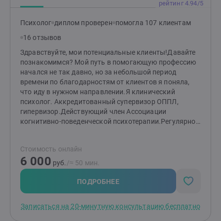
так , но понять , что именно не получается. Умею
рейтинг 4.94/5
слушать и слышать , смогу выразить словами, то что
с вами происходит. Найдём ресурсы для решения
Психолог
диплом проверен
помогла 107 клиентам
проблемы. Работаю в следующих направлениях:
16 отзывов
психологическое консультирование , работа с Тенью
,метафорические карты , метасоматика (работа с
Здравствуйте, мои потенциальные клиенты!Давайте
телом )Постоянно обучаюсь и развиваюсь.Прохожу
познакомимся? Мой путь в помогающую профессию
личную терапию на регулярной основе, что является
начался не так давно, но за небольшой период
неотъемлемым условием качественной работы.
времени по благодарностям от клиентов я поняла,
что иду в нужном направлении.Я клинический
психолог. Аккредитованный супервизор ОППЛ,
гипервизор.Действующий член Ассоциации
когнитивно-поведенческой психотерапии.Регулярно
получаю супервизию на свою работу и прохожу
личную терапию.Основные мои качества -
Стоимость онлайн
доброжелательность, эмпатичность, гибкость и
6 000
терпимость. способность создавать атмосферу
руб.
/≈ 50 мин.
эмоционального комфорта и поддержки.Чем я могу
быть полезна именно Вам?Работаю с такими темами,
ПОДРОБНЕЕ
как: расстройства пищевого поведения (булимия,
анорексия, компульсивное переедание), депрессия;
Записаться на 20-минутную консультацию бесплатно
фобии, тревожные расстройства, в том числе
панические атаки, личные проблемы, такие как