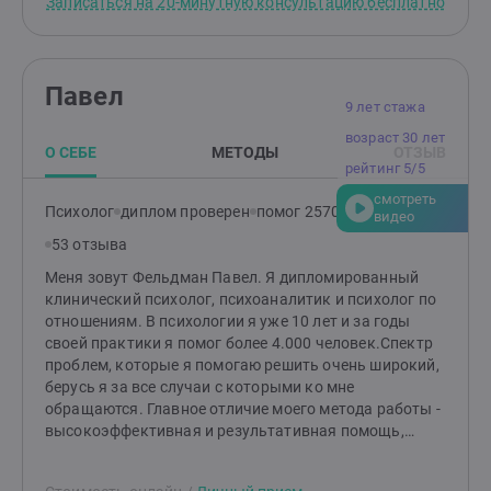
Записаться на 20-минутную консультацию бесплатно
собой – человек с профессиональным высшим
образование. Это психолог.
Павел
9 лет стажа
возраст 30 лет
О СЕБЕ
МЕТОДЫ
ОТЗЫВ
рейтинг 5/5
смотреть
Психолог
диплом проверен
помог 2570 клиентам
видео
53 отзыва
Меня зовут Фельдман Павел. Я дипломированный
клинический психолог, психоаналитик и психолог по
отношениям. В психологии я уже 10 лет и за годы
своей практики я помог более 4.000 человек.Спектр
проблем, которые я помогаю решить очень широкий,
берусь я за все случаи с которыми ко мне
обращаются. Главное отличие моего метода работы -
высокоэффективная и результативная помощь,
нацеленная на решение проблемы в максимально
короткие сроки. Именно это отличают все мои