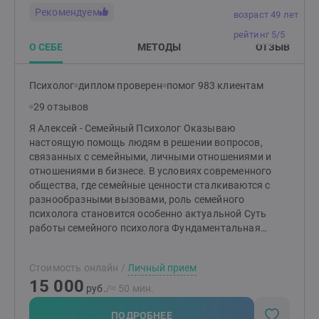
Рекомендуем
возраст 49 лет
рейтинг 5/5
О СЕБЕ
МЕТОДЫ
ОТЗЫВ
Психолог
диплом проверен
помог 983 клиентам
29 отзывов
Я Алексей - Семейный Психолог Оказываю
настоящую помощь людям в решении вопросов,
связанных с семейными, личными отношениями и
отношениями в бизнесе. В условиях современного
общества, где семейные ценности сталкиваются с
разнообразными вызовами, роль семейного
психолога становится особенно актуальной Суть
работы семейного психолога Фундаментальная
задача моя, как семейного психолога заключается
том, чтобы во-первых показать “правду вашей
Стоимость онлайн
/
Личный прием
семьи”. Согласитесь, － ведь Только Правда
15 000
Врачует?! На наших с вами консультациях создаю
руб.
/≈ 50 мин.
атмосферную обстановку доверия; это первое
необходимое условие в работе психолога.
ПОДРОБНЕЕ