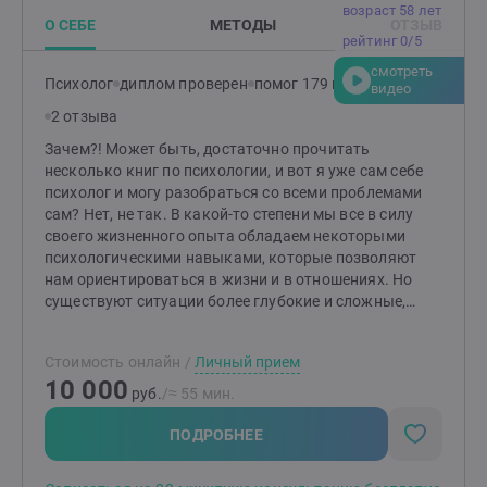
возраст 58 лет
О СЕБЕ
МЕТОДЫ
ОТЗЫВ
рейтинг 0/5
смотреть
Психолог
диплом проверен
помог 179 клиентам
видео
2 отзыва
Зачем?! Может быть, достаточно прочитать
несколько книг по психологии, и вот я уже сам себе
психолог и могу разобраться со всеми проблемами
сам? Нет, не так. В какой-то степени мы все в силу
своего жизненного опыта обладаем некоторыми
психологическими навыками, которые позволяют
нам ориентироваться в жизни и в отношениях. Но
существуют ситуации более глубокие и сложные,
разобраться в которых нам может помочь только
специалист. Ведь как и в других сферах жизни мы
Стоимость онлайн
/
Личный прием
всегда идём к специалисту с точно выверенными
10 000
знаниями в той сфере, которая нам нужна (мы можем
руб.
/≈ 55 мин.
поменять лампочку и без электрика, но вряд ли
починим телевизор, мы можем почистить зубы, но
ПОДРОБНЕЕ
вряд ли будем сами себе их лечить.) И этот
специалист в области проблем отношений с миром и с