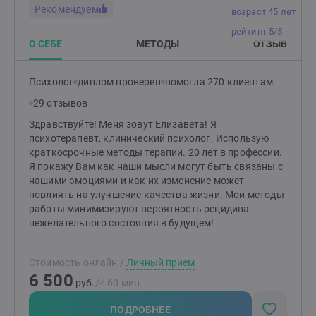
встречи), в зависимости от ваших пожеланий и
Рекомендуем
возраст 45 лет
возможностей. Даже одна встреча поможет вам
почувствовать себя лучше. Мой психологический
рейтинг 5/5
опыт — более 7 лет, педагогический опыт — более 10
О СЕБЕ
МЕТОДЫ
ОТЗЫВ
лет. Я работаю в полимодальном подходе, сочетая
методы системной семейной терапии, КПТ, ОРКТ, АСТ.
Психолог
диплом проверен
помогла 270 клиентам
Также я использую проективные методики и
метафорические карты, элементы нарративной
29 отзывов
практики, арт-техники и сказкотерапию. Каждый
Здравствуйте! Меня зовут Елизавета! Я
метод я подбираю индивидуально, учитывая ваши
психотерапевт, клинический психолог. Использую
запросы, особенности личности и текущую ситуацию.
краткосрочные методы терапии. 20 лет в профессии.
Психология стала не просто моей профессией, а
Я покажу Вам как наши мысли могут быть связаны с
частью жизни, чему я искренне рада. Я убеждена:
нашими эмоциями и как их изменение может
безвыходных ситуаций не бывает. В каждом
повлиять на улучшение качества жизни. Мои методы
человеке есть ресурсы для преодоления возникших
работы минимизируют вероятность рецидива
трудностей. Моя задача — помочь вам их раскрыть и
нежелательного состояния в будущем!
найти лучший путь к изменениям. Буду рада
знакомству!
Стоимость онлайн
/
Личный прием
6 500
руб.
/≈ 60 мин.
ПОДРОБНЕЕ