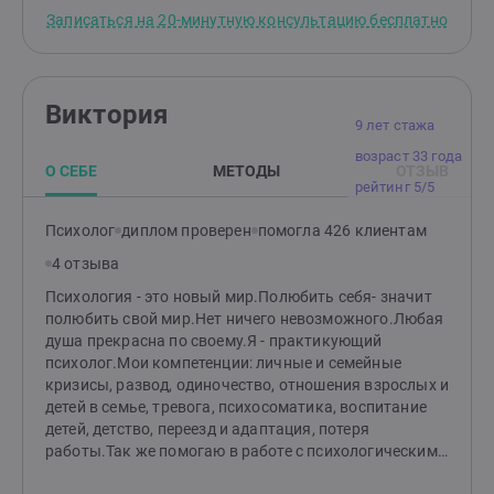
не получается строить новые отношения после
Записаться на 20-минутную консультацию бесплатно
расставания Если это не разбирать, со временем
накапливается:• хроническая тревожность и
психосоматика• падение энергии, мотивации и
дохода• проблемы с потенцией• измены и разрушение
Виктория
отношений• зависимости как способ успокоиться,
9 лет стажа
убежать от проблем• одиночество и ощущение, что
возраст 33 года
жизнь проходит мимо Хорошая новость: это
О СЕБЕ
МЕТОДЫ
ОТЗЫВ
решаемо, и часто быстрее, чем кажется. Методы: КПТ,
рейтинг 5/5
интегральное нейропрограммирование (ИНП),
возрастная регрессия, экспозиция.Только
Психолог
диплом проверен
помогла 426 клиентам
доказательная база, без эзотерики, расстановок и
4 отзыва
"прошлых жизней". Что отличает мою работу:•
причину разбираем на первой сессии• часть запросов
Психология - это новый мир.Полюбить себя- значит
закрываем за 1-3 встречи• даю техники, которые
полюбить свой мир.Нет ничего невозможного.Любая
работают между сессиями• не подсаживаю на
душа прекрасна по своему.Я - практикующий
бесконечную терапию Полная
психолог.Мои компетенции: личные и семейные
конфиденциальность.Первые 20 минут бесплатно.
кризисы, развод, одиночество, отношения взрослых и
Сверим запрос и решим, подходим ли друг другу.
детей в семье, тревога, психосоматика, воспитание
детей, детство, переезд и адаптация, потеря
работы.Так же помогаю в работе с психологическими
травмами, эмоциональной зависимостью,