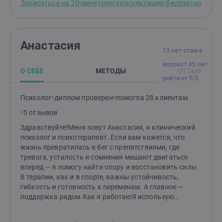
Записаться на 20-минутную консультацию бесплатно
Анастасия
13 лет стажа
возраст 45 лет
О СЕБЕ
МЕТОДЫ
ОТЗЫВ
рейтинг 5/5
Психолог
диплом проверен
помогла 28 клиентам
5 отзывов
Здравствуйте!Меня зовут Анастасия, я клинический
психолог и психотерапевт. Если вам кажется, что
жизнь превратилась в бег с препятствиями, где
тревога, усталость и сомнения мешают двигаться
вперед — я помогу найти опору и восстановить силы.
В терапии, как и в спорте, важны устойчивость,
гибкость и готовность к переменам. А главное —
поддержка рядом.Как я работаюЯ использую
комплексный подход, адаптируя методы под каждого
человека. В моей работе сочетаются:Когнитивно-