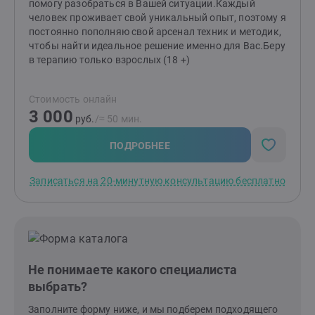
назрела потребность в изменениях - приходите, будем
помогу разобраться в Вашей ситуации.Каждый
вместе разбираться. Единственное, я не работаю с
человек проживает свой уникальный опыт, поэтому я
парами и детьми.
постоянно пополняю свой арсенал техник и методик,
чтобы найти идеальное решение именно для Вас.Беру
в терапию только взрослых (18 +)
Стоимость онлайн
3 000
руб.
/≈ 50 мин.
ПОДРОБНЕЕ
Записаться на 20-минутную консультацию бесплатно
Не понимаете какого специалиста
выбрать?
Заполните форму ниже, и мы подберем подходящего