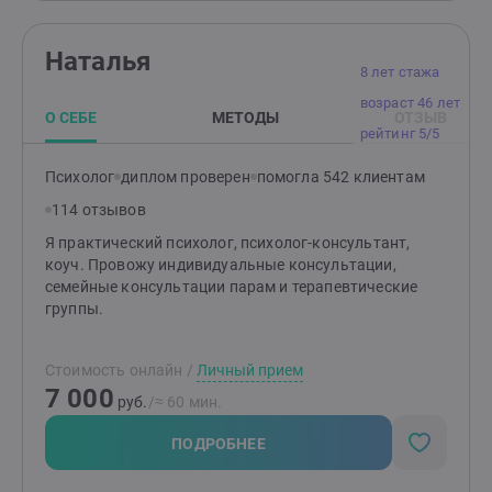
поиск смыслов и предназначения, трудности в
принятии решений, низкая самооценка,
Наталья
неуверенность в себе, текущие жизненные трудности.
8 лет стажа
возраст 46 лет
О СЕБЕ
МЕТОДЫ
ОТЗЫВ
рейтинг 5/5
Психолог
диплом проверен
помогла 542 клиентам
114 отзывов
Я практический психолог, психолог-консультант,
коуч. Провожу индивидуальные консультации,
семейные консультации парам и терапевтические
группы.
Стоимость онлайн
/
Личный прием
7 000
руб.
/≈ 60 мин.
ПОДРОБНЕЕ