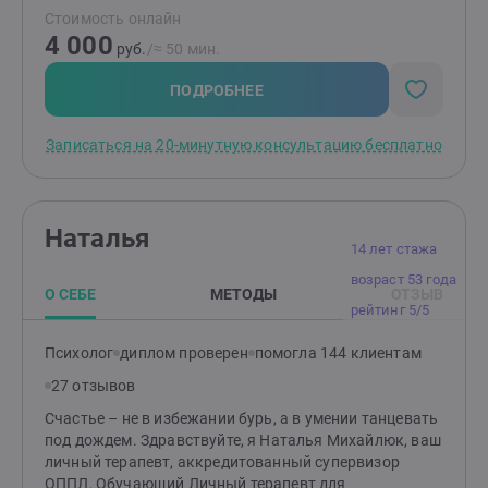
навязчивыми мыслями, апатией.Дополнительно
Стоимость онлайн
провожу профессиональную ориентацию для
4 000
школьников и взрослых.3 года проводила тренинги с
руб.
/≈ 50 мин.
людьми, которые остались без работы,
многодетными, школьниками, инвалидами.Тема
ПОДРОБНЕЕ
тренингов: психологическая поддержка, социальная
адаптация, профессиональная ориентация.Всегда
Записаться на 20-минутную консультацию бесплатно
трепетно и с заботой к вам.
Наталья
14 лет стажа
возраст 53 года
О СЕБЕ
МЕТОДЫ
ОТЗЫВ
рейтинг 5/5
Психолог
диплом проверен
помогла 144 клиентам
27 отзывов
Счастье – не в избежании бурь, а в умении танцевать
под дождем. Здравствуйте, я Наталья Михайлюк, ваш
личный терапевт, аккредитованный супервизор
ОППЛ, Обучающий Личный терапевт для