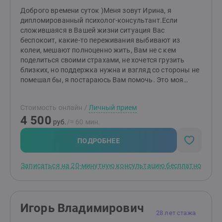
консультацию. Мы вместе найдем решения, которые
Доброго времени суток )Меня зовут Ирина, я
помогут вам чувствовать себя увереннее, спокойнее
дипломированный психолог-консультант.Если
и счастливее.Буду рада знакомству!
сложившаяся в Вашей жизни ситуация Вас
беспокоит, какие-то переживания выбивают из
колеи, мешают полноценно жить, Вам не с кем
поделиться своими страхами, не хочется грузить
близких, но поддержка нужна и взгляд со стороны не
помешал бы, я постараюсь Вам помочь. Это моя
профессия. Это моя любимая профессия.Я соблюдаю
профессиональную этику: работа ведётся
Стоимость онлайн
/
Личный прием
конфиденциально, бережно и безоценочно.Гармонии
4 500
Вам и Вашим близким )
руб.
/≈ 60 мин.
ПОДРОБНЕЕ
Записаться на 20-минутную консультацию бесплатно
Игорь Владимирович
28 лет стажа