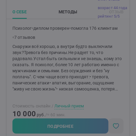
возраст 44 года
О СЕБЕ
МЕТОДЫ
ОТЗЫВ
рейтинг 5/5
Психолог
диплом проверен
помогла 176 клиентам
7 отзывов
Снаружи всё хорошо, а внутри будто выключили
звук?Тревога без причины.Не радует то, что
радовало.Устал быть сильным и не знаешь, кому это
сказать. Я психолог, более 10 лет работаю именно с
мужчинами и семьями. Без осуждения и без "ну
поплачь". С чем чаще всего приходят:• тревога,
панические атаки• апатия, выгорание, ощущение
"живу не свою жизнь"• низкая самооценка, потеря
смысла, "не понимаю, чего хочу"• снижение влечения,
проблемы с эрекцией• разные темпераменты с
Стоимость онлайн
/
Личный прием
партнёром, скучный секс или его отсутствие• сложно
10 000
принять свои желания и предпочтения• охлаждение в
руб.
/≈ 60 мин.
браке, "живём как соседи"• измена (своя или
партнёра), любовный треугольник• развод и его
ПОДРОБНЕЕ
последствия: дети, обязательства, как жить дальше•