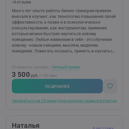
4 отзыва
клиенты отмечают, что со мной:Комфортно
проживаются сложные чувства,Легко
Много лет опыта работы бизнес-тренером привели
доверитьсяВсегда есть результатВложения в себя
вначале в коучинг, как технологию повышения своей
окупаются многократноЕсли Вы ищите психолога,
эффективности, а позже и в психологическое
который умеет быстро и четко решать поставленные
консультирование, как инструментам, применяя
задачи, то записывайтесь на консультациюРаботаю
которые можно быстрее научиться новому
с женщинами и мужчинами 18+
поведению. Любые изменение в себе - это обучение
новому - новым эмоциям, мыслям, моделям
поведения. Помогать осознать, принять и научиться -
это моя суперсила.Стараюсь во многих делах дойти
до полного понимания целей и личной сверхзадачи,
Стоимость онлайн
/
Личный прием
ценностей человека. В то же время могу
3 500
отфильтровывать ненужные глубины и работать на
руб.
/≈ 60 мин.
декларируемом клиентом уровне, если он не хочет
сейчас идти глубже.
ПОДРОБНЕЕ
Записаться на 20-минутную консультацию бесплатно
Наталья
8 лет стажа