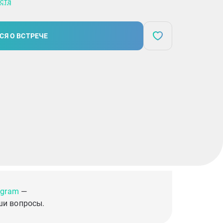
иста
СЯ О ВСТРЕЧЕ
egram
—
ши вопросы.