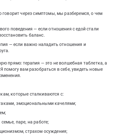
о говорит через симптомы, мы разберемся, о чем
вого поведения — если отношения с едой стали
осстановить баланс.
апия — если важно наладить отношения и
руга.
орю прямо: терапия — это не волшебная таблетка, а
 Я помогу вам разобраться в себе, увидеть новые
изменения.
кам, которые сталкиваются с:
таками, эмоциональными качелями;
ем;
семье, паре, на работе;
кционизмом, страхом осуждения;