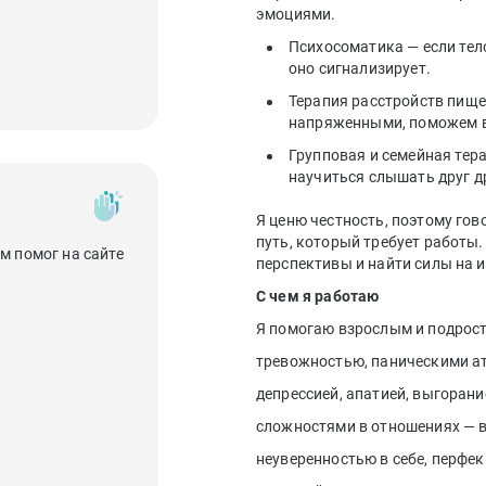
эмоциями.
Психосоматика — если тел
оно сигнализирует.
Терапия расстройств пище
напряженными, поможем в
Групповая и семейная тер
научиться слышать друг д
Я ценю честность, поэтому гов
путь, который требует работы.
м помог на сайте
перспективы и найти силы на 
С чем я работаю
Я помогаю взрослым и подрост
тревожностью, паническими а
депрессией, апатией, выгорани
сложностями в отношениях — в 
неуверенностью в себе, перфе