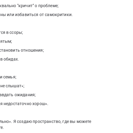
квально "кричит" о проблеме;
вины или избавиться от самокритики.
ся в ссоры;
нятым;
сстановить отношения;
в обидах.
и семья;
«не слышат»;
равдать ожидания;
«я недостаточно хорош».
льно». Я создаю пространство, где вы можете
е.