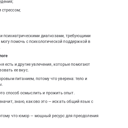
едения;
 стрессом;
 и психиатрическими диагнозами, требующими
 могу помочь с психологической поддержкой в
.
логе
ня есть и другие увлечения, которые помогают
вовать ее вкус.
ровым питанием, потому что уверена: тело и
ы.
 это способ осмыслить и прожить опыт.
начит, знаю, каково это — искать общий язык с
отому что юмор — мощный ресурс для преодоления