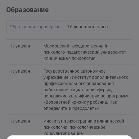
Образование
Образование проверено
16 дополнительных
Не указан
Московский государственный
психолого-педагогический университет,
клиническая психология
Не указан
Государственное автономное
учреждение «Институт дополнительного
профессионального образования
работников социальной сферы»,
повышение квалификации по программе
«Возрастной кризис у ребёнка. Как
определить и преодолеть»
Не указан
Институт психотерапии и клинической
психологии, психологическое
консультирование