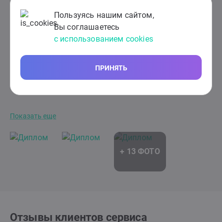
Не указан
Институт психотерапии и клинической
Пользуясь нашим сайтом,
психологии, Когнитивно-поведенческая
Вы соглашаетесь
терапия, 500 часов
с использованием cookies
Не указан
АНО «НИИДПО», повышение
квалификации по программе
ПРИНЯТЬ
«Когнитивно-поведенческая терапия как
метод психокоррекционного
воздействия»
Показать еще
Отзывы клиентов сервиса