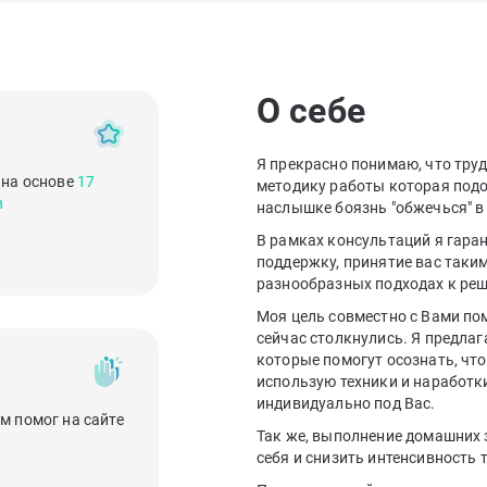
О себе
Я прекрасно понимаю, что труд
 на основе
17
методику работы которая подой
в
наслышке боязнь "обжечься" в 
В рамках консультаций я гар
поддержку, принятие вас таким
разнообразных подходах к ре
Моя цель совместно с Вами по
сейчас столкнулись. Я предла
которые помогут осознать, чт
использую техники и наработк
индивидуально под Вас.
м помог на сайте
Так же, выполнение домашних 
себя и снизить интенсивность 