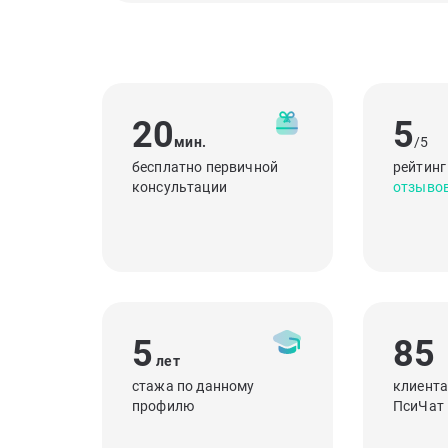
20
5
мин.
/5
бесплатно первичной
рейтинг
консультации
отзыво
5
85
лет
стажа по данному
клиента
профилю
ПсиЧат