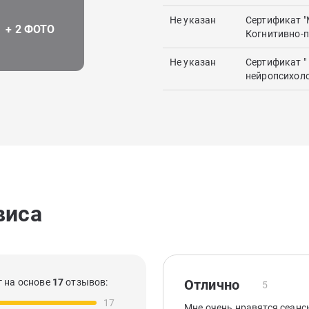
Не указан
Сертификат "
Когнитивно-п
Не указан
Сертификат "
нейропсихоло
виса
 на основе
17
отзывов:
Отлично
5
17
Мне очень нравятся сеанс