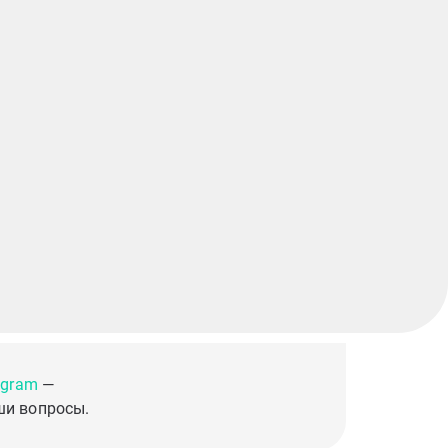
egram
—
ши вопросы.