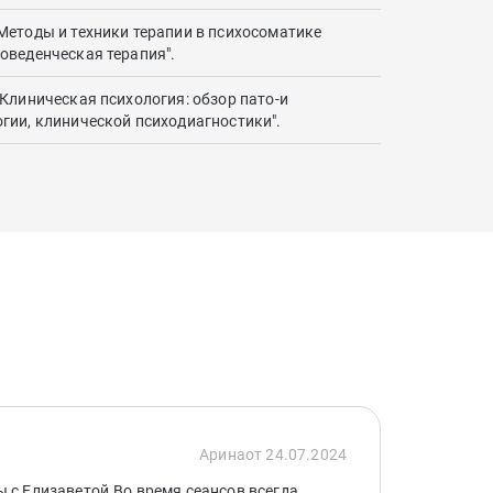
Методы и техники терапии в психосоматике
оведенческая терапия".
 Клиническая психология: обзор пато-и
гии, клинической психодиагностики".
Арина
от 24.07.2024
ы с Елизаветой.Во время сеансов всегда