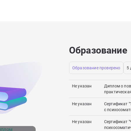
Образование
Образование проверено
5
Не указан
Диплом о по
практическая
Не указан
Сертификат "
с психосомат
Не указан
Сертификат "
психосоматич