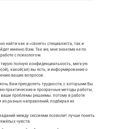
но найти как и «своего» специалиста, так и
дет именно Вам. Так же, мне знакома не по
работе с психологом.
антирую полную конфиденциальность, мягкую
(ой), какой(ая) вы есть, и информирование о
шению ваших вопросов.
мочь Вам преодолеть трудности, с которыми Вы
гаю практические и прозрачные методы работы,
о ваши проблемы решаемы. потому в работе
и из разных направлений, подбирая их
заданий между сессиями позволит лучше понять
тяжёлых чувств.