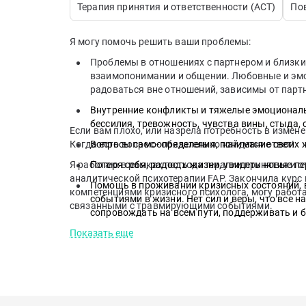
Терапия принятия и ответственности (АСТ)
По
Я могу помочь решить ваши проблемы:
Проблемы в отношениях с партнером и близки
взаимопонимании и общении. Любовные и эмо
радоваться вне отношений, зависимы от парт
Внутренние конфликты и тяжелые эмоциональ
бессилия, тревожность, чувства вины, стыда, 
Если вам плохо, или назрела потребность в измене
Когда есть вопрос - обязательно найдется ответ!
Вопросы самоопределения, понимание своих ж
Я работаю в рамках подхода терапии принятия и о
Потеря себя, радость жизни, увидеть новые п
аналитической психотерапии FAP. Закончила курс
Помощь в проживании кризисных состояний, 
компетенциями кризисного психолога, могу работ
событиями в жизни. Нет сил и веры, что все н
связанными с травмирующими событиями.
сопровождать на всем пути, поддерживать и 
Показать еще
Переживание травматичных событий, которые
строить здоровые отношения сейчас.
Острые эмоциональные реакции по непонятны
глубинных причин.
Выгорание, неумение организовать себя и сво