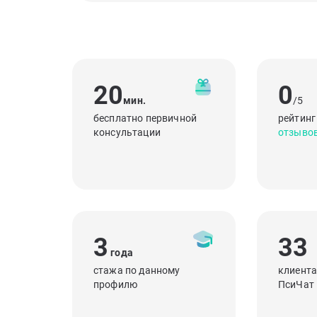
20
0
мин.
/5
бесплатно первичной
рейтинг
консультации
отзыво
3
33
года
стажа по данному
клиента
профилю
ПсиЧат