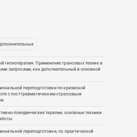
 дополнительных
й гипнотерапия. Применение трансовых техник в
ыми запросами, как дополнительный и основной
иональной переподготовки по кризисной
боте с посттравматическим стрессовым
ом
итивно-поведенческих терапии, основные техники
работы
иональной переподготовки, по практической