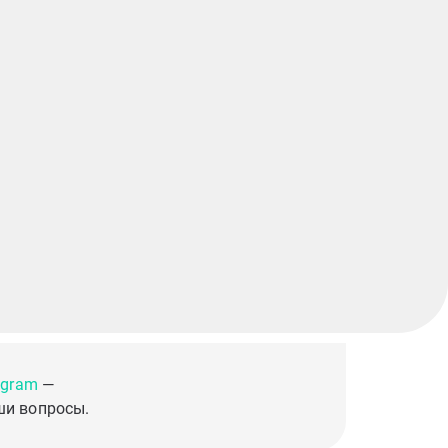
egram
—
ши вопросы.