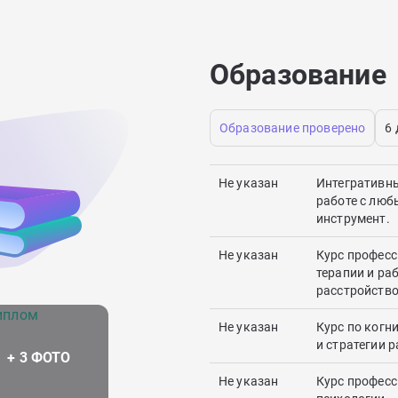
ессиями, личностными расстройствами,
ебления.
Образование
Образование проверено
6
Не указан
Интегративны
работе с люб
инструмент.
Не указан
Курс професс
терапии и ра
расстройств
Не указан
Курс по когн
и стратегии 
Не указан
Курс професс