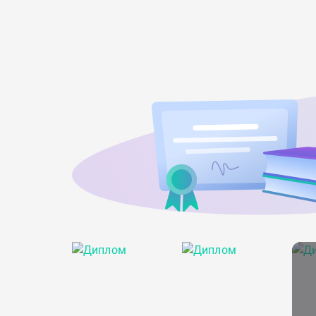
в жизни, своих ресурсов.
Работаю с тревожными расстройствами, депр
СДВГ, РАС, расстройствами в следствии употр