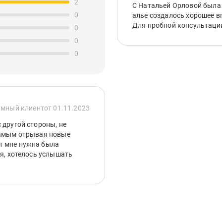
2
С Натальей Орловой была 
0
алье создалось хорошее в
Для пробной консультаци
0
0
0
мный клиент
от 01.11.2023
 другой стороны, не
самым отрывая новые
т мне нужна была
мя, хотелось услышать