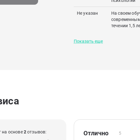
психологии
Не указан
На своем обу
современным 
течении 1,5 л
Показать еще
виса
 на основе
2
отзывов:
Отлично
5