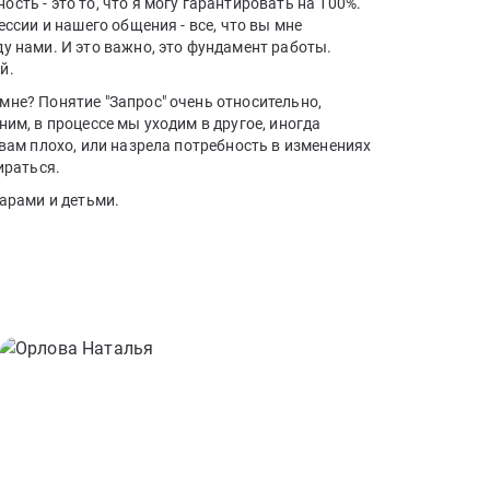
сть - это то, что я могу гарантировать на 100%.
ессии и нашего общения - все, что вы мне
у нами. И это важно, это фундамент работы.
й.
мне? Понятие "Запрос" очень относительно,
ним, в процессе мы уходим в другое, иногда
 вам плохо, или назрела потребность в изменениях
ираться.
парами и детьми.