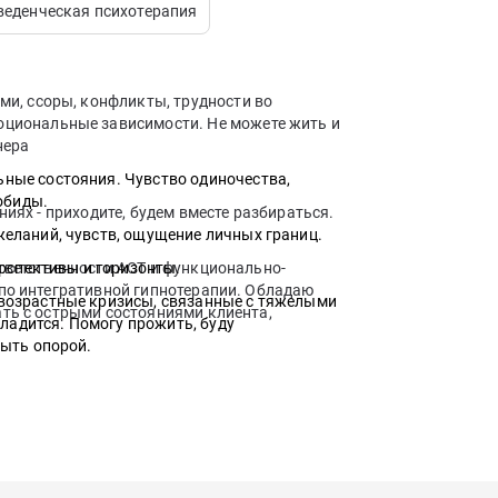
веденческая психотерапия
ми, ссоры, конфликты, трудности во
циональные зависимости. Не можете жить и
нера
ные состояния. Чувство одиночества,
обиды.
ниях - приходите, будем вместе разбираться.
еланий, чувств, ощущение личных границ.
тветственности ACT и функционально-
ерспективы и горизонты.
 по интегративной гипнотерапии. Обладаю
возрастные кризисы, связанные с тяжелыми
ать с острыми состояниями клиента,
аладится. Помогу прожить, буду
быть опорой.
 мешают жить и получать удовольствие,
м причинам. Их проживание и поиск
и планы, вопросы мотивации и поиск баланса