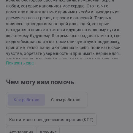
начала благодаря своему желанию изменений, вере и
любви, которые наполняют мое сердце. Это то, что
помогало и помогает мне принимать себя и выходить из
дремучего леса тревог, страхов и опасений. Теперь я
являюсь проводником, опорой для людей, которые
находятся в поиске ответов и идущих по важному пути к
желаемому будущему. Я стремлюсь создавать место, где
людям безопасно и в котором они чувствуют поддержку,
принятие, тепло, начинают слышать себя, понимать свои
чувства, обретать уверенность и принимать верные для
себя решения. Движущая мной сила и моя ценность это
Показать еще
любовь. Я верю что только с ней мы можем меняться к
лучшему, чувствовать счастье и благополучие. Я
продолжаю вкладываться в себя каждый день для того
Чем могу вам помочь
чтобы помогать своим клиентам строить свою счастливую
жизнь, любить и быть любимыми.
Как работаю
С чем работаю
Когнитивно-поведенческая терапия (КПТ)
Арт-терапия
Коучинг