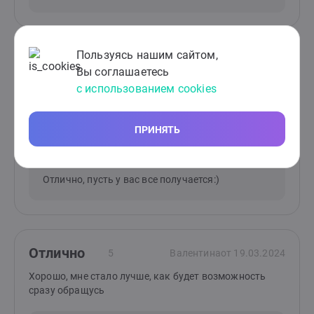
Пользуясь нашим сайтом,
Отлично
5
Радмила
от 03.04.2024
Вы соглашаетесь
с использованием cookies
Спасибо большое за толчок. Это мне было очень
нужно! Наша сессия меня вдохновила и я начала по
другому смотреть на мою новую жизнь!))
ПРИНЯТЬ
Ответ специалиста:
Отлично, пусть у вас все получается:)
Отлично
5
Валентина
от 19.03.2024
Хорошо, мне стало лучше, как будет возможность
сразу обращусь