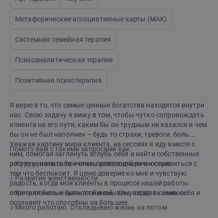
Метафорические ассоциативные карты (МАК)
Системная семейная терапия
Психоаналитическая терапия
Позитивная психотерапия
Я верю в то, что самые ценные богатства находятся внутри
нас. Свою задачу я вижу в том, чтобы чутко сопровождать
клиента на его пути, каким бы он трудным ни казался и чем
бы он не был наполнен – будь то страхи, тревоги, боль.
Уважая картину мира клиента, на сессиях я иду вместе с
Помогу вам с такими запросами как:
ним, помогая заглянуть вглубь себя и найти собственные
ресурсы, понять причины происходящего и справиться с
○
Хочу узнать себя и стать целостной личностью
тем что беспокоит. Я ценю доверие ко мне и чувствую
○ Развитие женственности
радость, когда мои клиенты в процессе нашей работы
обретают новые ценности и смыслы, верят в самих себя и
○ Хочу любить и быть любимой. Хочу создать семью.
осознают что способны на большее.
○ Много работаю. Откладываю жизнь на потом.