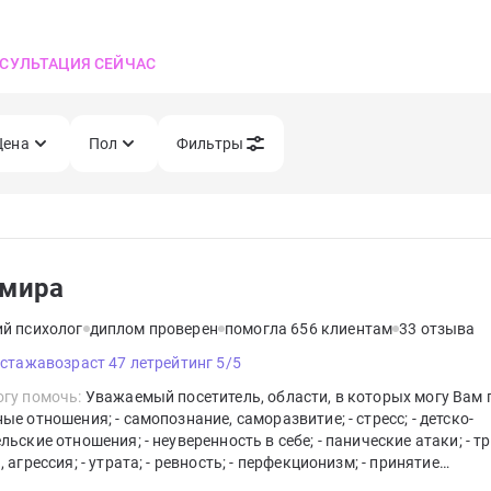
СУЛЬТАЦИЯ СЕЙЧАС
Цена
Пол
Фильтры
мира
ий психолог
диплом проверен
помогла 656 клиентам
33 отзыва
 стажа
возраст 47 лет
рейтинг 5/5
гу помочь:
Уважаемый посетитель, области, в которых могу Вам п
ые отношения; - самопознание, саморазвитие; - стресс; - детско-
льские отношения; - неуверенность в себе; - панические атаки; - тр
, агрессия; - утрата; - ревность; - перфекционизм; - принятие
спользую рисование, метафорические карты, практические задан