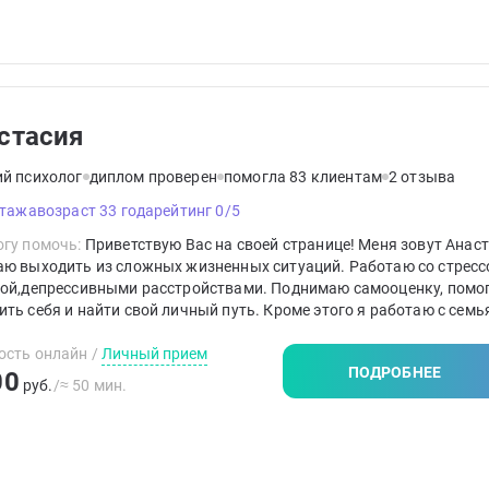
стасия
ий психолог
диплом проверен
помогла 83 клиентам
2 отзыва
стажа
возраст 33 года
рейтинг 0/5
гу помочь:
Приветствую Вас на своей странице! Меня зовут Анаст
аю выходить из сложных жизненных ситуаций. Работаю со стресс
гой,депрессивными расстройствами. Поднимаю самооценку, помо
ть себя и найти свой личный путь. Кроме этого я работаю с семь
о-родительскими отношениями. Дети начинают учиться и вылезаю
ов, а в семьях достигается именно тот уровень отношений, кото
ость онлайн
/
Личный прием
ПОДРОБНЕЕ
ерам!
00
руб.
/≈ 50 мин.