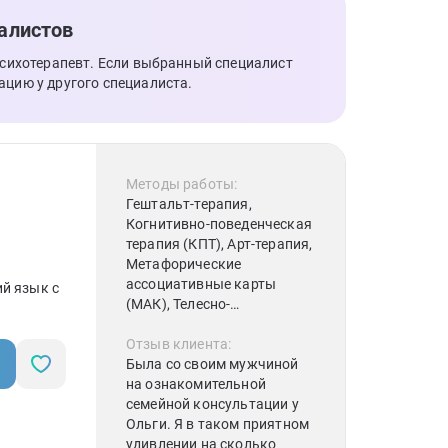
алистов
психотерапевт. Если выбранный специалист
ацию у другого специалиста.
Методы работы:
Гештальт-терапия,
Когнитивно-поведенческая
терапия (КПТ), Арт-терапия,
Метафорические
ассоциативные карты
й язык с
(МАК), Телесно-
ориентированная терапия,
Системная семейная
Отзыв клиента:
терапия, Гипнотерапия,
Была со своим мужчиной
Психодрама, Песочная
на ознакомительной
терапия, Сказкотерапия,
семейной консультации у
Позитивная психотерапия,
Ольги. Я в таком приятном
Экзистенциальная
удивлении на сколько