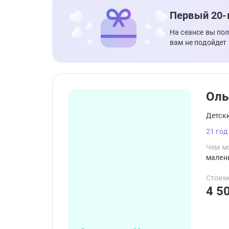
Первый 20-
На сеансе вы по
вам не подойдет
Оль
Детск
21 год
Чем мо
мален
Стоим
4 5