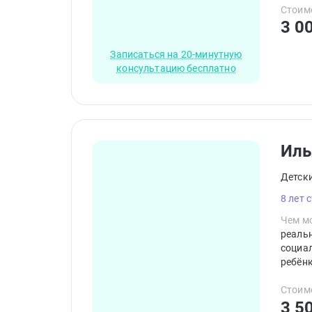
упраж
Стоим
3 0
Записаться на 20-минутную
консультацию бесплатно
Иль
Детск
8 лет 
Чем мо
реальн
социа
ребёнк
ребенк
Стоим
3 5