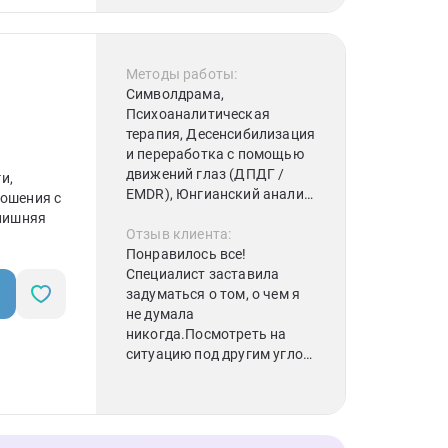
дальнейшие действия.
Вообщем в этот раз сеанс с
психологом принес мне
только положительные
Методы работы:
эмоции)
Символдрама,
Психоаналитическая
терапия, Десенсибилизация
и переработка с помощью
движений глаз (ДПДГ /
и,
EMDR), Юнгианский анализ,
ношения с
Когнитивная терапия,
злишняя
Интегративная
Отзыв клиента:
психотерапия
Понравилось все!
Специалист заставила
задуматься о том, о чем я
не думала
никогда.Посмотреть на
ситуацию под другим углом
и понять почему так
происходит. Дала
упражнения, которое я
буду выполнять)