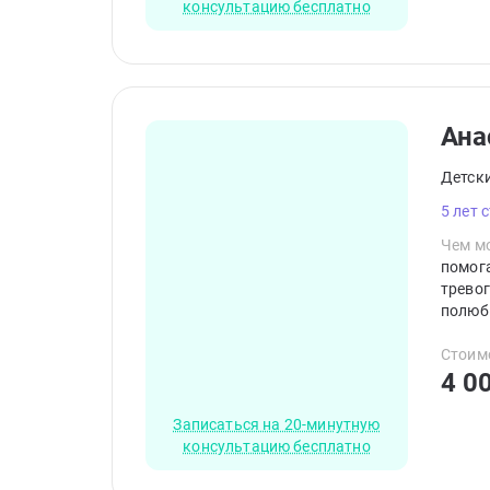
консультацию бесплатно
Ана
Детск
5 лет 
Чем мо
помог
трево
полюби
детск
гаджет
Стоим
партн
4 0
Записаться на 20-минутную
консультацию бесплатно