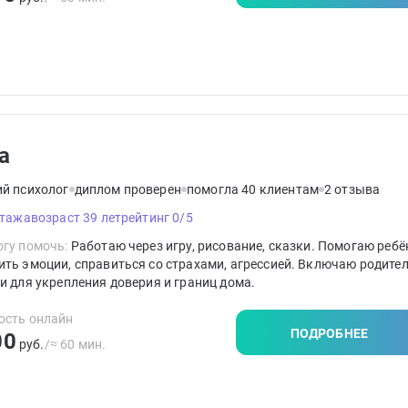
а
ий психолог
диплом проверен
помогла 40 клиентам
2 отзыва
стажа
возраст 39 лет
рейтинг 0/5
гу помочь:
Работаю через игру, рисование, сказки. Помогаю ребё
ть эмоции, справиться со страхами, агрессией. Включаю родител
и для укрепления доверия и границ дома.
ость онлайн
ПОДРОБНЕЕ
00
руб.
/≈ 60 мин.