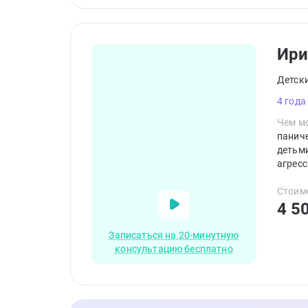
Ири
Детск
4 года
Чем мо
паниче
детьми
агресс
Стоим
4 5
Записаться на 20-минутную
консультацию бесплатно