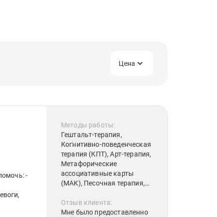
Цена
Методы работы:
Гештальт-терапия,
Когнитивно-поведенческая
терапия (КПТ), Арт-терапия,
Метафорические
ассоциативные карты
омочь: -
(МАК), Песочная терапия,
Сказкотерапия
евоги,
Отзыв клиента:
Мне было предоставленно
ия и