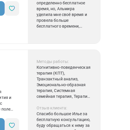
определенно бесплатное
время, но, Альмира
уделила мне своё время и
провела больше
бесплатного времени,
помогла мне разобраться с
очень важным для меня
вопросом. Альмира
приятный, внимательный и
отзывчивый человек.
Психолог не подсказывала
Методы работы:
мне, что делать, а
Когнитивно-поведенческая
направила меня на
терапия (КПТ),
правильное решение,
Транзактный анализ,
принятое мной самой.
Эмоционально-образная
Спасибо Вам большое,
терапия, Системная
я
Альмира!
семейная терапия, Терапия
ития и
принятия и
с
ответственности (АСТ)
Отзыв клиента:
 поле
Спасибо большое Илье за
бесплатную консультацию,
буду обращаться к нему за