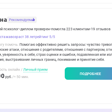
на
Рекомендуем
ий психолог
диплом проверен
помогла 223 клиентам
19 отзывов
 стажа
возраст 38 лет
рейтинг 5/5
гу помочь:
Помогаю эффективно решить запросы: чувство тревог
ские атаки, отношения с родителями, отношения с партнером, от
, уверенность в себе, страх оценки и ошибки, подавленная или и
ия, выстраивание личных границ, понимание и принятие себя.
ость онлайн
/
Личный прием
ПОДРОБНЕЕ
00
руб.
/≈ 50 мин.