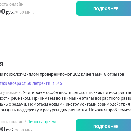
нения, сказкотерапию.
ость онлайн
ПОДРОБНЕЕ
00
руб.
/≈ 50 мин.
я
ий психолог
диплом проверен
помог 202 клиентам
18 отзывов
стажа
возраст 50 лет
рейтинг 5/5
гу помочь:
Учитываем особенности детской психики и восприяти
ости ребенком. Принимаем во внимание этапы возрастного разв
льные задачи. Помогаем новыми инструментами взаимодействия 
ом дать поддержку и ресурсы для развития. Находим проблемное
а и то, что ему поможет справиться.
ость онлайн
/
Личный прием
ПОДРОБНЕЕ
00
руб.
/≈ 60 мин.