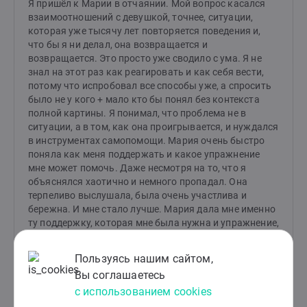
Я пришёл к Марии в отчаянии. Мой вопрос касался
взаимоотношений с девушкой, точнее, ситуации,
которая уже тысячу лет повторяется поведения и,
что бы я ни делал, она возвращается и
возвращается. Это просто уже сводило с ума. Я не
знал на этот раз как реагировать и как себя вести,
потому что испробовал все способы уже, а спросить
было не у кого + мало кто бы понял без контекста
полной картины. Я понимал, что проблема не в
ситуации, а в том, как она проигрывается, и нуждался
в инструментах самопомощи. Мария очень быстро
поняла как меня поддержать и какое упражнение
мне может помочь. Даже несмотря на то, что я
объяснялся хаотично и немного пропадал. Она
терпеливо выслушала, была очень участлива и
бережна. И мне стало лучше. Мария дала мне именно
ту поддержку, которая мне была нужна и упражнение,
которое действительно в перспективе может помочь
мне справится с моей проблемой.
Пользуясь нашим сайтом,
Вы соглашаетесь
с использованием cookies
Ответ специалиста: