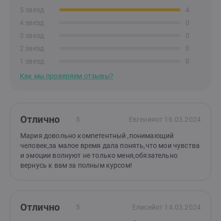
5 звезд
4
4 звезд
0
3 звезд
0
2 звезд
0
1 звезд
0
Как мы проверяем отзывы?
Отлично
5
Евгения
от 16.03.2024
Мария довольно компетентный ,понимающий
человек,за малое время дала понять,что мои чувства
и эмоции волнуют не только меня,обязательно
вернусь к вам за полным курсом!
Отлично
5
Елисей
от 14.03.2024