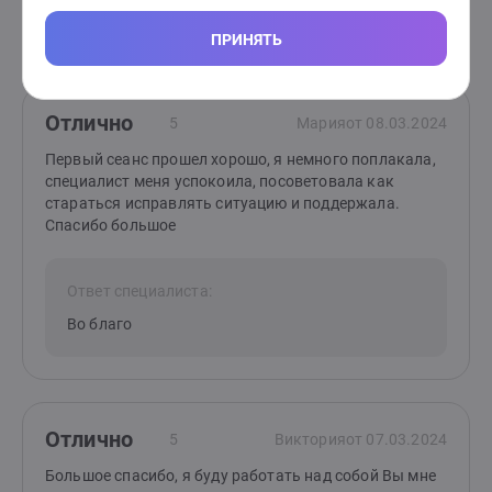
Благодарю, пусть все решится
ПРИНЯТЬ
Отлично
5
Мария
от 08.03.2024
Первый сеанс прошел хорошо, я немного поплакала,
специалист меня успокоила, посоветовала как
стараться исправлять ситуацию и поддержала.
Спасибо большое
Ответ специалиста:
Во благо
Отлично
5
Виктория
от 07.03.2024
Большое спасибо, я буду работать над собой Вы мне