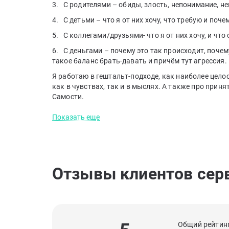
3. С родителями – обиды, злость, непонимание, н
4. С детьми – что я от них хочу, что требую и поче
5. С коллегами/друзьями- что я от них хочу, и что 
6. С деньгами – почему это так происходит, почему
такое баланс брать-давать и причём тут агрессия.
Я работаю в гештальт-подходе, как наиболее цело
как в чувствах, так и в мыслях. А также про прин
Самости.
Показать еще
Отзывы клиентов сер
Общий рейтинг