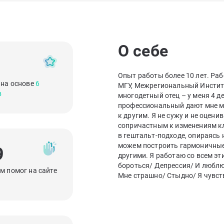
О себе
Опыт работы более 10 лет. Ра
 на основе
6
МГУ, Межрегиональный Институ
в
многодетный отец – у меня 4 
профессиональный дают мне мно
к другим. Я не сужу и не оцен
сопричастным к изменениям кл
в гештальт-подходе, опираясь 
можем построить гармоничные 
9
другими. Я работаю со всем эт
бороться/ Депрессия/ И любл
м помог на сайте
Мне страшно/ Стыдно/ Я чувст