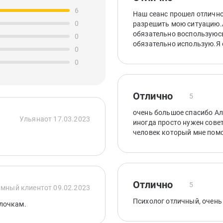
6
Наш сеанс прошел отлично
0
разрешить мою ситуацию.А
обязательно воспользуюсь
0
обязательно использую.Я 
0
0
Отлично
5
очень большое спасибо Ал
Ульяна
от 17.03.2023
иногда просто нужен совет
человек который мне пом
Отлично
5
мный клиент
от 09.02.2023
Психолог отличный, очень
лочкам.