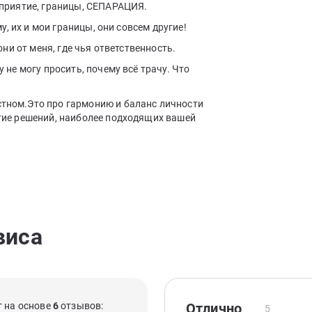
еприятие, границы, СЕПАРАЦИЯ.
му, их и мои границы, они совсем другие!
они от меня, где чья ответственность.
 не могу просить, почему всё трачу. Что
стном.Это про гармонию и баланс личности
ятие решений, наиболее подходящих вашей
виса
 на основе
6
отзывов:
Отлично
5