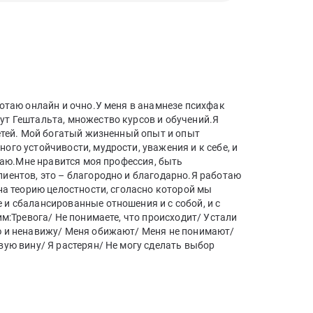
ботаю онлайн и очно.У меня в анамнезе психфак
т Гештальта, множество курсов и обучений.Я
детей. Мой богатый жизненный опыт и опыт
го устойчивости, мудрости, уважения и к себе, и
иваю.Мне нравится моя профессия, быть
иентов, это – благородно и благодарно.Я работаю
на теорию целостности, сголасно которой мы
и сбалансированные отношения и с собой, и с
им:Тревога/ Не понимаете, что происходит/ Устали
ю и ненавижу/ Меня обижают/ Меня не понимают/
вую вину/ Я растерян/ Не могу сделать выбор