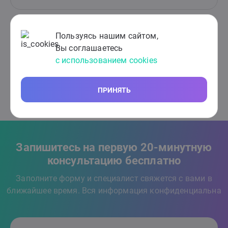
Пользуясь нашим сайтом,
Отлично
5
Кира
от 14.11.2023
Вы соглашаетесь
Очень понимающий и эмпатичный психолог. Задаёт
с использованием cookies
правильные наводящие вопросы, общаться одно
удовольствие, после сеанса состояние стало гораздо
легче.
ПРИНЯТЬ
Запишитесь на первую 20-минутную
консультацию бесплатно
Заполните форму и специалист свяжется с вами в
ближайшее время. Вся информация конфиденциальна