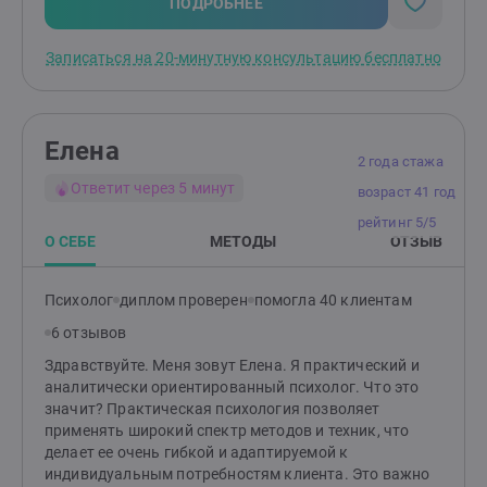
Родителям: помогу разобраться в причинах
ПОДРОБНЕЕ
возникших трудностей и найти эффективные способы
по их устранению. Подскажу, как улучшить
Записаться на 20-минутную консультацию бесплатно
отношения и понять своего ребенка.
Елена
2 года стажа
Ответит через 5 минут
возраст 41 год
рейтинг 5/5
О СЕБЕ
МЕТОДЫ
ОТЗЫВ
Психолог
диплом проверен
помогла 40 клиентам
6 отзывов
Здравствуйте. Меня зовут Елена. Я практический и
аналитически ориентированный психолог. Что это
значит? Практическая психология позволяет
применять широкий спектр методов и техник, что
делает ее очень гибкой и адаптируемой к
индивидуальным потребностям клиента. Это важно