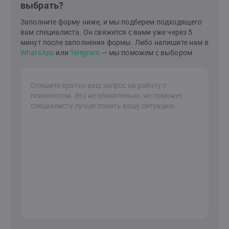
выбрать?
сложностями в себе, в отношениях с партнером или
ребенком. Я знаю, как построить гармонию и счастье
Заполните форму ниже, и мы подберем подходящего
в семейной жизни и в вашем внутреннем
вам специалиста. Он свяжется с вами уже через 5
мире.Давайте сделаем это вместе!Я здесь, чтобы
минут после заполнения формы. Либо напишите нам в
поддержать вас на вашем пути к лучшей жизни.
WhatsApp
или
Telegram
— мы поможем с выбором