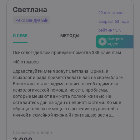
Светлана
29 лет стажа
Рекомендуем
возраст 53 года
рейтинг 5/5
О СЕБЕ
МЕТОДЫ
ОТЗЫВ
смотреть
видео
Психолог
диплом проверен
помогла 388 клиентам
40 отзывов
Здравствуйте! Меня зовут Светлана Юрина, я
психолог и рада приветствовать вас на своем блоге.
Возможно, вы не задумывались о необходимости
психологической помощи, но есть проблемы,
которые мешают вам жить полной жизнью.Не
оставайтесь дин на один с неприятностями. Ко мне
обращаются за помощью в решении трудностей в
личной и семейной жизни.Я приглашаю вас на
индивидуальные консультации, на которых помогу
вам разобраться со своими чувствами и состоянием,
Стоимость онлайн
обрести уверенность и пережить кризис. Я знаю, что