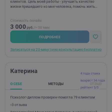
клиентов. Цель моей работы - улучшить качество
жизни пришедшего ко мне человека, помочь жить
жизнь Свою, поймать и осознать чувство свободы,
наполненности и самоуправляемости своей жизни.
Стоимость онлайн
Пробудить интерес к себе и окружающему миру.
3 000
руб.
/≈ 50 мин.
ПОДРОБНЕЕ
Записаться на 20-минутную консультацию бесплатно
Катерина
4 года стажа
возраст 34 года
О СЕБЕ
МЕТОДЫ
ОТЗЫВ
рейтинг 5/5
Психолог
диплом проверен
помогла 79 клиентам
3 отзыва