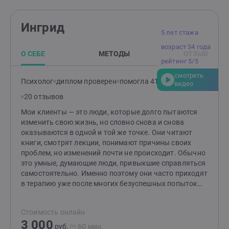
выбирать себя. Приходите таким, какой вы есть. С
любыми чувствами и с любым «не знаю». Разберёмся
Ингрид
вместе.
5 лет стажа
возраст 34 года
О СЕБЕ
МЕТОДЫ
ОТЗЫВ
рейтинг 5/5
смотреть
Психолог
диплом проверен
помогла 412 клиентам
видео
20 отзывов
Мои клиенты — это люди, которые долго пытаются
изменить свою жизнь, но словно снова и снова
оказываются в одной и той же точке. Они читают
книги, смотрят лекции, понимают причины своих
проблем, но изменений почти не происходит. Обычно
это умные, думающие люди, привыкшие справляться
самостоятельно. Именно поэтому они часто приходят
в терапию уже после многих безуспешных попыток
решить проблему собственными силами. Я работаю в
подходе терапии принятия и ответственности (ACT) —
Стоимость онлайн
современном научно обоснованном направлении
3 000
психотерапии. Для меня терапия — это не
руб.
/≈ 60 мин.