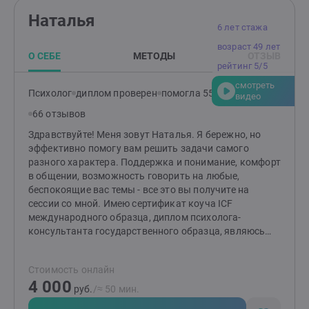
которой клиенту будет комфортно и безопасно
Наталья
говорить о своих тревогах и переживаниях.Я помогу
6 лет стажа
пройти через трудности и кризисы, прожить эмоции,
возраст 49 лет
выстроить здоровые гармоничные отношения с
О СЕБЕ
МЕТОДЫ
ОТЗЫВ
окружающими, гармонизировать семейные
рейтинг 5/5
отношения, найти ресурсы. В терапии со мной Вы
смотреть
снова почувствуете вкус жизни, радость отношений,
Психолог
диплом проверен
помогла 553 клиентам
видео
обретете стабильность и уверенность.Клиенты
66 отзывов
отмечают мою отзывчивость, бережность в работе,
эмпатичность. Соблюдаю нормы этического кодекса,
Здравствуйте! Меня зовут Наталья. Я бережно, но
регулярно работаю с супервизором и повышаю свои
эффективно помогу вам решить задачи самого
профессиональные знания. На сессиях можно
разного характера. Поддержка и понимание, комфорт
выражаться матерными словами, проявлять все
в общении, возможность говорить на любые,
свои эмоции, говорить открыто и откровенно.
беспокоящие вас темы - все это вы получите на
сессии со мной. Имею сертификат коуча ICF
международного образца, диплом психолога-
консультанта государственного образца, являюсь
членом Федерации психологов-консультантов
онлайн. Работаю как сексолог с женщинами,
Стоимость онлайн
консультирую пары, помогаю наладить отношения.
4 000
Работаю в полимодальном подходе, использую
руб.
/≈ 50 мин.
техники когнитивно-поведенческой терапии,