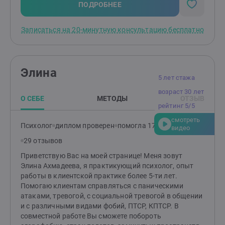
гештальт-терапии, эмоционально-образную терапию,
ПОДРОБНЕЕ
трансперсональный коучинг. Постоянно продолжаю
обучение и повышаю квалификацию, нахожусь в
Записаться на 20-минутную консультацию бесплатно
личной терапии и прохожу супервизию. Непрерывный
опыт работы с 2019 года, 3000+ часов проведенных
сессий. Обращайтесь, буду рада вам помочь!
Элина
5 лет стажа
возраст 30 лет
О СЕБЕ
МЕТОДЫ
ОТЗЫВ
рейтинг 5/5
смотреть
Психолог
диплом проверен
помогла 171 клиенту
видео
29 отзывов
Приветствую Вас на моей странице! Меня зовут
Элина Ахмадеева, я практикующий психолог, опыт
работы в клиентской практике более 5-ти лет.
Помогаю клиентам справляться с паническими
атаками, тревогой, с социальной тревогой в общении
и с различными видами фобий, ПТСР, КПТСР. В
совместной работе Вы сможете побороть