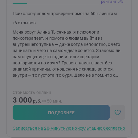
Психосоматика; И с другими запросами. В своей
рейтинг 5/5
практике я придерживаюсь этических принципов
психолога, имею личную психотерапию и регулярную
Психолог
диплом проверен
помогла 60 клиентам
супервизию. Кроме того, постоянно прохожу
6 отзывов
обучения и повышаю свою квалификацию.
Меня зовут Алина Тысячная, я психолог и
психотерапевт. Я помогаю людям выйти из
внутреннего тупика — даже когда непонятно, с чего
начинать и чего на самом деле хочется. Знакомо ли
вам ощущение, что одни и те же сценарии
повторяются по кругу? Тревога накатывает без
видимой причины, отношения не складываются,
внутри — то пустота, то буря. Дело не в том, что с
вами что-то не так. Настоящие причины часто
скрыты глубже привычных мыслей. И туда можно
Стоимость онлайн
добраться — бережно и без насилия. Мой метод —
3 000
сочетание символдрамы и КПТ. Через образы мы
руб.
/≈ 50 мин.
обходим внутреннего критика и слышим то, о чём
молчат слова. А с помощью КПТ выстраиваем
ПОДРОБНЕЕ
конкретные шаги к изменениям. Глубина плюс опора.
Чувства плюс действия. Это не про советы и не про
Записаться на 20-минутную консультацию бесплатно
«просто поговорить». Это про реальные сдвиги — в
самоощущении, в отношениях, в способности