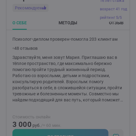
16 лет стажа
Рекомендуем
возраст 41 год
рейтинг 5/5
О СЕБЕ
МЕТОДЫ
ОТЗЫВ
Психолог
диплом проверен
помогла 203 клиентам
48 отзывов
Здравствуйте, меня зовут Мария. Приглашаю вас в
тёплое пространство, где максимально бережно
помогаю пройти трудный жизненный период.
Работаю со взрослыми, детьми и подростками,
консультирую родителей. Взрослым: помогу
разобраться в себе, в сложившейся ситуации, пройти
тревожные и болезненные моменты. Совместно мы
найдем подходящий для вас путь, который поможет
изменить ситуацию и сделает вашу жизнь спокойнее.
Детям и подросткам: помогу разобраться со
Стоимость онлайн
страхами, вспышками гнева, эмоциональной
3 000
чувствительностью и ранимостью, обрести
руб.
/≈ 60 мин.
уверенность, улучшить отношения с окружающими.