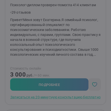
благополучие.Я сопровождаю клиентов на их пути
Психолог
диплом проверен
помогла 414 клиентам
самооткрытия, роста и преодоления жизненных
29 отзывов
трудностей.
Привет!Меня зовут Екатерина.Я семейный психолог,
сертифицированный специалист по
психосоматическим заболеваниям. Работаю
индивидуально, с парами, группами. Свою практику я
начала в военной структуре, где получила
колоссальный опыт психологического
консультирования и психодиагностики. Свыше 1000
психологических изучений личного состава в год,
социометрические исследования, профессиональный
отбор и написание заключений, тренинги на
Стоимость онлайн
сплочение коллектива и командообразование,
3 000
динамическая работа с лицами, испытывающими
руб.
/≈ 60 мин.
трудности в адаптации, и много всего другого.
Однозначно, было интересно!В частной практике я
ПОДРОБНЕЕ
интегрирую весь полученный опыт и навыки.
Успешно работаю с людьми, испытывающими
Записаться на 20-минутную консультацию бесплатно
тревогу, апатию, усталость, которые хотят изменит
свою жизнь, но не знают как. На встречах я создаю
доверительную и поддерживающую атмосферу, в