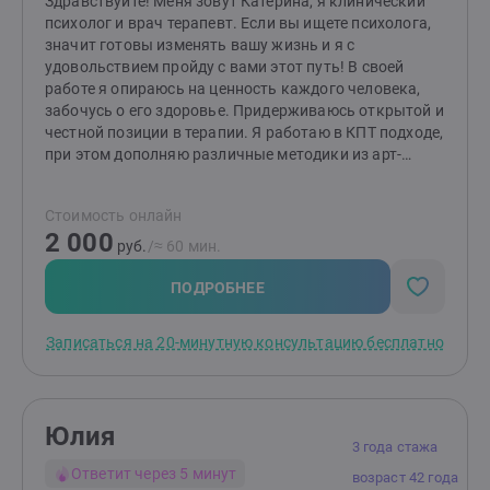
Здравствуйте! Меня зовут Катерина, я клинический
психолог и врач терапевт. Если вы ищете психолога,
значит готовы изменять вашу жизнь и я с
удовольствием пройду с вами этот путь! В своей
работе я опираюсь на ценность каждого человека,
забочусь о его здоровье. Придерживаюсь открытой и
честной позиции в терапии. Я работаю в КПТ подходе,
при этом дополняю различные методики из арт-
терапии, эмоционально-образной и телесно-
ориентированной терапии. Для меня важно
Стоимость онлайн
подбирать оптимальные методики для каждого
2 000
клиента. Я с удовольствием наблюдаю изменения в
руб.
/≈ 60 мин.
жизни клиентов. Приглашаю вас на консультацию!
ПОДРОБНЕЕ
Записаться на 20-минутную консультацию бесплатно
Юлия
3 года стажа
Ответит через 5 минут
возраст 42 года