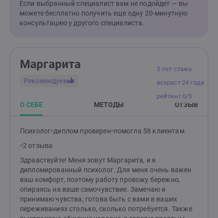
мысли, но и бессознательные процессы: чувства,
Если выбранный специалист вам не подойдет — вы
внутренние конфликты, защитные стратегии, а также
можете бесплатно получить еще одну 20-минутную
язык образов - сны, фантазии, ассоциации. Цель
консультацию у другого специалиста.
метода усилить контакт с собой, вернуть ощущение
опоры и целостности, расширить свободу выбора и
найти личный смысл происходящего. Это основной
метод моей работы, в котором я постоянно
Маргарита
совершенствуюсь. Отдельно хочу выделить анализ
5 лет стажа
снов, где мы исследуем их содержание и ваши
Рекомендуем
возраст 24 года
реакции на них, ищем повторяющиеся темы и
рейтинг 0/5
возможные триггеры, учимся снижать тревожность,
О СЕБЕ
МЕТОДЫ
ОТЗЫВ
связанную со сновидениями, и возвращать
ощущение контроля и спокойствия. Как я работаю:
Онлайн‑консультации в удобном вам формате
Психолог
диплом проверен
помогла 58 клиентам
(аудио/видео/текст). Если хотите записаться на 20-
2 отзыва
минутную бесплатную встречу, напишите, что вас
беспокоит сейчас и как давно это длится.
Здравствуйте! Меня зовут Маргарита, и я
дипломированный психолог. Для меня очень важен
ваш комфорт, поэтому работу провожу бережно,
опираясь на ваше самочувствие. Замечаю и
принимаю чувства, готова быть с вами в ваших
переживаниях столько, сколько потребуется. Также