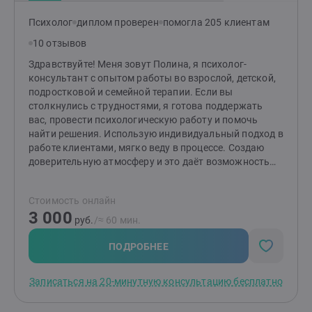
принципу: «И И И И», то есть,- достижению успеха во
всех сферах жизни.
Психолог
диплом проверен
помогла 205 клиентам
10 отзывов
Здравствуйте! Меня зовут Полина, я психолог-
консультант с опытом работы во взрослой, детской,
подростковой и семейной терапии. Если вы
столкнулись с трудностями, я готова поддержать
вас, провести психологическую работу и помочь
найти решения. Использую индивидуальный подход в
работе клиентами, мягко веду в процессе. Создаю
доверительную атмосферу и это даёт возможность
клиентам чувствовать себя комфортно и свободно
проявляться. Моя специализация терапия
Стоимость онлайн
осознаванием, гештальт-терапия, кроме этого я
3 000
использую элементы когнитивно-поведенческой, арт-
руб.
/≈ 60 мин.
терапии, расстановки, терапию принятия и
обязательств и другие техники и методы. Работаю в
ПОДРОБНЕЕ
краткосрочном подходе (до 10 консультаций), как
правило результат виден уже после 5-7 встреч. В
Записаться на 20-минутную консультацию бесплатно
рамках работы над запросом мы выделяем
несколько опорных пунктов, которые необходимо