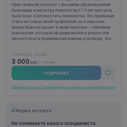
Практический психолог с высшими образованиями
бакалавра и магистра психологии.С 15 лет моя цель
была ясна: я хотела стать психологом. Это призвание
стало не только моей профессией, но и смыслом
жизни.Важный акцент в моей практике — семейная
психология, который сформировался в результате
личного опыта переживания измены и развода. Этот
непростой период научил меня многому и дал
возможность глубже понять тонкости человеческих
Стоимость онлайн
отношений, а также заглянуть в «формулу»
3 000
любви.Помимо этого, я помогаю людям справляться
руб.
/≈ 60 мин.
с посттравматическим стрессовым расстройством
(ПТСР), неопределенностью в жизни и повышенной
ПОДРОБНЕЕ
тревожностью, низкой самооценкой. Я понимаю, как
эти состояния могут влиять на качество жизни и
Записаться на 20-минутную консультацию бесплатно
отношения с окружающими. Также я работаю с
клиентами, сталкивающимися с агрессивным
поведением — как у себя, так и у близких. Вместе мы
находим способы управления эмоциями и
реакциями.Сегодня я опираюсь как на накопленные
теоретические и практические знания, так и на свой
Не понимаете какого специалиста
опыт, чтобы помочь людям справиться со