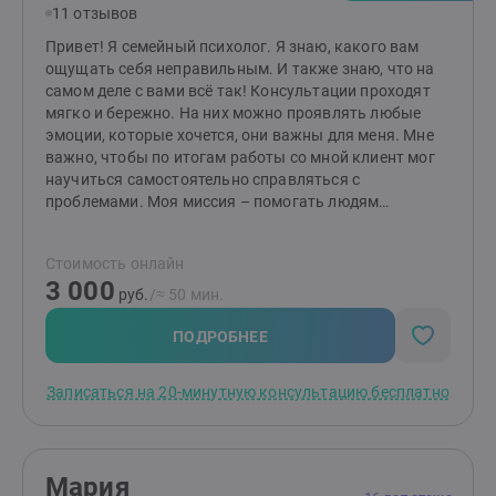
11 отзывов
поддержка и новый взгляд на привычные проблемы.
Вместе мы найдём ответы и сделаем вашу жизнь
Привет! Я семейный психолог. Я знаю, какого вам
легче, гармоничнее и счастливее. Готовы к первым
ощущать себя неправильным. И также знаю, что на
шагам? Создайте заявку, и мы начнём ваш путь к
самом деле с вами всё так! Консультации проходят
переменам!
мягко и бережно. На них можно проявлять любые
эмоции, которые хочется, они важны для меня. Мне
важно, чтобы по итогам работы со мной клиент мог
научиться самостоятельно справляться с
проблемами. Моя миссия – помогать людям
выстраивать здоровые и комфортные
взаимоотношения между друг другом! Если методы
Стоимость онлайн
работы вам отзываются, то буду рада видеть вас на
3 000
консультациях. Я работаю индивидуально и в паре от
руб.
/≈ 50 мин.
16 лет (с согласия родителей). НЕ работаю с: теми, кто
не верит в психологию; теми, кого заставили прийти;
ПОДРОБНЕЕ
тяжёлыми психиатрическими диагнозами; любыми
зависимостями, кроме зависимости между
Записаться на 20-минутную консультацию бесплатно
партнёрами в отношениях.
Мария