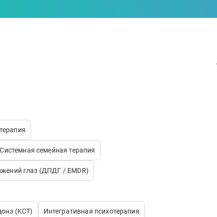
-терапия
Системная семейная терапия
ижений глаз (ДПДГ / EMDR)
донэ (KCT)
Интегративная психотерапия