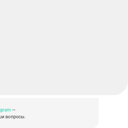
egram
—
ши вопросы.