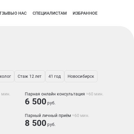
ТЗЫВЫ
О НАС
СПЕЦИАЛИСТАМ
ИЗБРАННОЕ
холог
Стаж 12 лет
41 год
Новосибирск
 мин.
Парная онлайн консультация
≈60 мин.
6 500
руб.
Парный личный приём
≈60 мин.
8 500
руб.