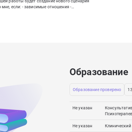
нашей работы будет создание нового сценария
 мне, если: - зависимые отношения -
т, а вы ждёте его звонка/смс Все это говорит
жизни, я покажу как это изменить.
Образование
Образование проверено
1
Не указан
Консультати
Психотерапе
Не указан
Клинический 