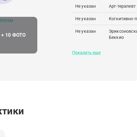
Не указан
Арт-терапевт
Не указан
Когнитивно-п
Не указан
Эриксоновски
Беккио
Показать еще
ктики