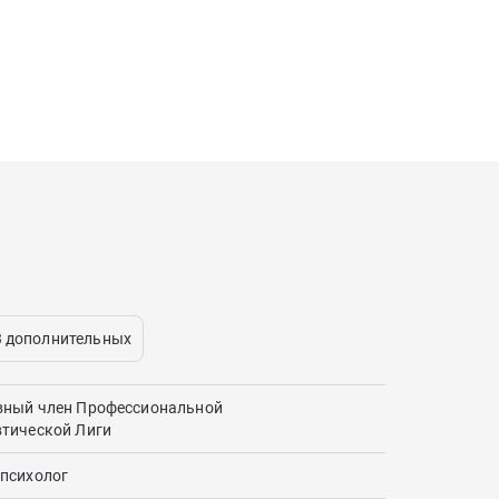
3 дополнительных
вный член Профессиональной
втической Лиги
психолог