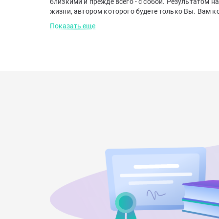
близкими и прежде всего - с собой. Результатом 
жизни, автором которого будете только Вы. Вам ко
отсутствует уважение партнёра - партнер игнорируе
Показать еще
о том, что Вы проигрываете негативный сценарий 