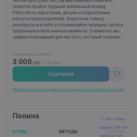
тёплое пространство, где максимально бережно
кто хочет и готов сделать свою жизнь лучше.
помогаю пройти трудный жизненный период.
Работаю со взрослыми, детьми и подростками,
консультирую родителей. Взрослым: помогу
разобраться в себе, в сложившейся ситуации, пройти
тревожные и болезненные моменты. Совместно мы
найдем подходящий для вас путь, который поможет
изменить ситуацию и сделает вашу жизнь спокойнее.
Детям и подросткам: помогу разобраться со
Стоимость онлайн
страхами, вспышками гнева, эмоциональной
3 000
чувствительностью и ранимостью, обрести
руб.
/≈ 60 мин.
уверенность, улучшить отношения с окружающими.
Родителям: помогу разобраться в причинах
ПОДРОБНЕЕ
возникших трудностей и найти эффективные способы
по их устранению. Подскажу, как улучшить
Записаться на 20-минутную консультацию бесплатно
отношения и понять своего ребенка.
Полина
11 лет стажа
возраст 46 лет
О СЕБЕ
МЕТОДЫ
ОТЗЫВ
рейтинг 5/5