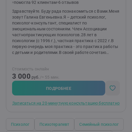
помогла 92 клиентам
6 отзывов
Здравствуйте. Буду рада познакомиться с Вами.Меня
зовут Галина Евгеньевна.Я – детский психолог,
психолог-консультант, специалист по
эмоциональным состояниям. Член Ассоциации
частнопрактикующих психологов.28 лет в
психологии (с 1996 г.), частная практика с 2022 г.В
первую очередь моя практика - это практика работы
с детьми и родителями.В своей работе сочетаю
когнитивно-поведенческую терапию (КПТ), гештальт-
подход и арт-терапию. Помощниками являются
Стоимость онлайн
подход К. Роджерса.Я постоянно совершенствую
3 000
свои навыки - осваиваю новые методы и техники,
руб.
/≈ 55 мин.
прохожу дополнительное обучение, заканчиваю
курсы повышения квалификации.Большой опыт
ПОДРОБНЕЕ
работы в команде психологов-практиков в Центре
психолого-педагогической, медицинской и
Записаться на 20-минутную консультацию бесплатно
социальной помощи.Каждая ситуация уникальна, но
в большинстве случаев удаётся найти подходящие
решения при последовательной работе. Я остаюсь с
вами до результата, который вас
Психолог
Психотерапевт
Семейный психолог
удовлетворит.Работаю очень бережно, всегда