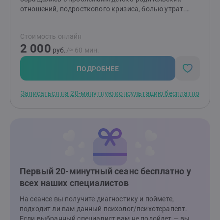
отношений, подросткового кризиса, болью утрат.
Помимо классического высшего психологического
образования ,прошла ряд курсов, тренингов. Рада
Стоимость онлайн
буду поделиться своими знаниями и быть полезной
2 000
тем, кто готов к изменениям!Чаще всего в работе
руб.
/≈ 60 мин.
использую гештальт-подход.
ПОДРОБНЕЕ
Записаться на 20-минутную консультацию бесплатно
Первый 20-минутный сеанс бесплатно у
всех наших специалистов
На сеансе вы получите диагностику и поймете,
подходит ли вам данный психолог/психотерапевт.
Если выбранный специалист вам не подойдет — вы