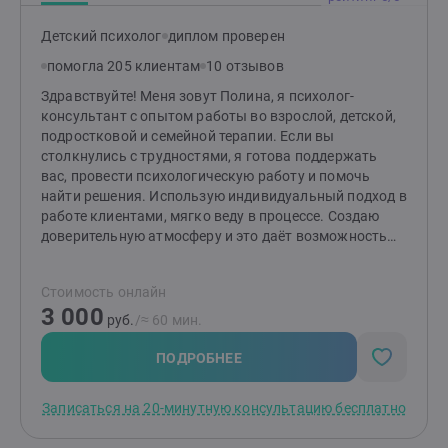
Детский психолог
диплом проверен
помогла 205 клиентам
10 отзывов
Здравствуйте! Меня зовут Полина, я психолог-
консультант с опытом работы во взрослой, детской,
подростковой и семейной терапии. Если вы
столкнулись с трудностями, я готова поддержать
вас, провести психологическую работу и помочь
найти решения. Использую индивидуальный подход в
работе клиентами, мягко веду в процессе. Создаю
доверительную атмосферу и это даёт возможность
клиентам чувствовать себя комфортно и свободно
проявляться. Моя специализация терапия
Стоимость онлайн
осознаванием, гештальт-терапия, кроме этого я
3 000
использую элементы когнитивно-поведенческой, арт-
руб.
/≈ 60 мин.
терапии, расстановки, терапию принятия и
обязательств и другие техники и методы. Работаю в
ПОДРОБНЕЕ
краткосрочном подходе (до 10 консультаций), как
правило результат виден уже после 5-7 встреч. В
Записаться на 20-минутную консультацию бесплатно
рамках работы над запросом мы выделяем
несколько опорных пунктов, которые необходимо