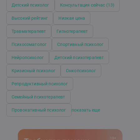
способна принять всю вашу боль, сомнения,
Детский психолог
Консультация сейчас (13)
негативные мысли и чувства.
Высокий рейтинг
Низкая цена
Травматерапевт
Гипнотерапевт
Психосоматолог
Спортивный психолог
Нейропсихолог
Детский психотерапевт
Кризисный психолог
Онкопсихолог
Репродуктивный психолог
Семейный психотерапевт
Провокативный психолог
показать еще