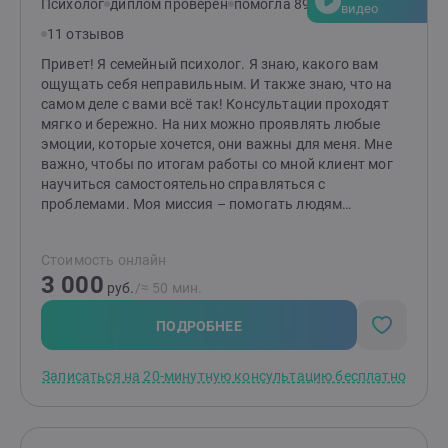
наилучшего результата именно для вас. Что вас
Психолог
диплом проверен
помогла 89 клиентам
видео
ждёт? Эффективные инструменты, глубокая
11 отзывов
поддержка и новый взгляд на привычные проблемы.
Вместе мы найдём ответы и сделаем вашу жизнь
Привет! Я семейный психолог. Я знаю, какого вам
легче, гармоничнее и счастливее. Готовы к первым
ощущать себя неправильным. И также знаю, что на
шагам? Создайте заявку, и мы начнём ваш путь к
самом деле с вами всё так! Консультации проходят
переменам!
мягко и бережно. На них можно проявлять любые
эмоции, которые хочется, они важны для меня. Мне
важно, чтобы по итогам работы со мной клиент мог
научиться самостоятельно справляться с
проблемами. Моя миссия – помогать людям
выстраивать здоровые и комфортные
взаимоотношения между друг другом! Если методы
Стоимость онлайн
работы вам отзываются, то буду рада видеть вас на
3 000
консультациях. Я работаю индивидуально и в паре от
руб.
/≈ 50 мин.
16 лет (с согласия родителей). НЕ работаю с: теми, кто
не верит в психологию; теми, кого заставили прийти;
ПОДРОБНЕЕ
тяжёлыми психиатрическими диагнозами; любыми
зависимостями, кроме зависимости между
Записаться на 20-минутную консультацию бесплатно
партнёрами в отношениях.