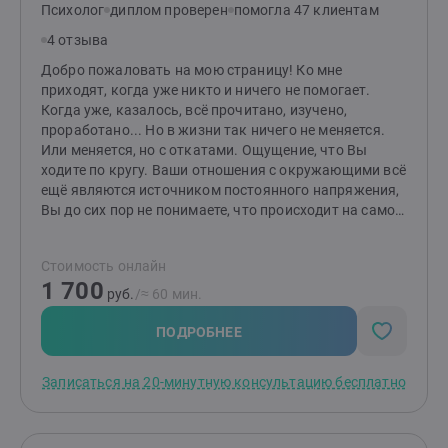
снова почувствуете вкус жизни, радость отношений,
Психолог
диплом проверен
помогла 47 клиентам
обретете стабильность и уверенность.Клиенты
4 отзыва
отмечают мою отзывчивость, бережность в работе,
эмпатичность. Соблюдаю нормы этического кодекса,
Добро пожаловать на мою страницу! Ко мне
регулярно работаю с супервизором и повышаю свои
приходят, когда уже никто и ничего не помогает.
профессиональные знания. На сессиях можно
Когда уже, казалось, всё прочитано, изучено,
выражаться матерными словами, проявлять все
проработано... Но в жизни так ничего не меняется.
свои эмоции, говорить открыто и откровенно.
Или меняется, но с откатами. Ощущение, что Вы
ходите по кругу. Ваши отношения с окружающими всё
ещё являются источником постоянного напряжения,
Вы до сих пор не понимаете, что происходит на самом
деле, запутались в чувствах. Я практик и сама
прошла путь (и мои клиенты) от неудовлетворённых,
Стоимость онлайн
потребительских, зависимых отношений с
1 700
окружающими до бесконфликтных, уважительных,
руб.
/≈ 60 мин.
независимых отношений. Тем, что я постоянно
прохожу личную терапию, она обострила во мне
ПОДРОБНЕЕ
эмпатию и без неё я уже не могу проводить сессии с
клиентами. Эмпатия помогает Вам эффективно
Записаться на 20-минутную консультацию бесплатно
решать Ваши запросы. После нашей работы клиенты:
— перестают жить в постоянной тревоге— выходят из
эмоциональной зависимости— начинают слышать