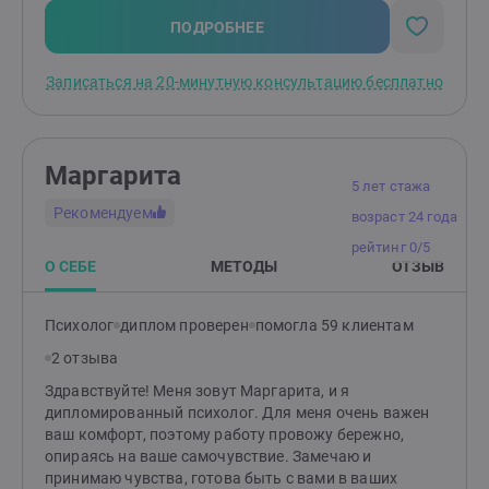
уверенность, улучшить отношения с окружающими.
Родителям: помогу разобраться в причинах
ПОДРОБНЕЕ
возникших трудностей и найти эффективные способы
по их устранению. Подскажу, как улучшить
Записаться на 20-минутную консультацию бесплатно
отношения и понять своего ребенка.
Маргарита
5 лет стажа
Рекомендуем
возраст 24 года
рейтинг 0/5
О СЕБЕ
МЕТОДЫ
ОТЗЫВ
Психолог
диплом проверен
помогла 59 клиентам
2 отзыва
Здравствуйте! Меня зовут Маргарита, и я
дипломированный психолог. Для меня очень важен
ваш комфорт, поэтому работу провожу бережно,
опираясь на ваше самочувствие. Замечаю и
принимаю чувства, готова быть с вами в ваших