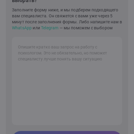
выбрать?
ребенком. Я знаю, как построить гармонию и счастье
Заполните форму ниже, и мы подберем подходящего
в семейной жизни и в вашем внутреннем
вам специалиста. Он свяжется с вами уже через 5
мире.Давайте сделаем это вместе!Я здесь, чтобы
минут после заполнения формы. Либо напишите нам в
поддержать вас на вашем пути к лучшей жизни.
WhatsApp
или
Telegram
— мы поможем с выбором