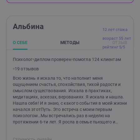
Альбина
12 лет стажа
возраст 55 лет
О СЕБЕ
МЕТОДЫ
ОТЗЫВ
рейтинг 5/5
Психолог
диплом проверен
помогла 124 клиентам
19 отзывов
Всю жизнь я искала то, что наполнит меня
ощущением счастья, спокойствия, тихой радости и
смыслом существования. Искала в практиках,
медитациях, аскезах, верованиях. Я искала и нашла.
Нашла себя! И я знаю, с какого события в моей жизни
начался этотПуть. Это встреча с моим первым
психологом…Мы встречались раз в неделю на
протяжении 6-ти лет. Я росла в семье пьющего и
жестокого отца, и ЖЕРТВА во мне была чудовищных
размеров. Мы работали с Созависимостью. Я
Стоимость онлайн