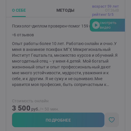
к нужному специалисту. По необходимости я провожу
возраст 59 лет
экспериментально-психологическое исследование.
О СЕБЕ
МЕТОДЫ
ОТЗЫВ
рейтинг 5/5
смотреть
Психолог
диплом проверен
помог 159 клиентам
видео
6 отзывов
Опыт работы более 10 лет. Работаю онлайн и очно.У
меня в анамнезе психфак МГУ, Межрегиональный
Институт Гештальта, множество курсов и обучений.Я
многодетный отец – у меня 4 детей. Мой богатый
жизненный опыт и опыт профессиональный дают
мне много устойчивости, мудрости, уважения и к
себе, и к другим. Я не сужу и не оцениваю.Мне
нравится моя профессия, быть сопричастным к
изменениям клиентов, это – благородно и
благодарно.Я работаю в гештальт-подходе, опираясь
Стоимость онлайн
на теорию целостности, сголасно которой мы можем
3 500
построить гармоничные и сбалансированные
руб.
/≈ 50 мин.
отношения и с собой, и с другими. Я работаю со всем
этим:Тревога/ Не понимаете, что происходит/ Устали
ПОДРОБНЕЕ
бороться/ Депрессия/ И люблю и ненавижу/ Меня