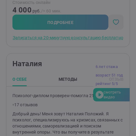
Стоимость онлайн
4 000
руб.
/≈ 60 мин.
ПОДРОБНЕЕ
Записаться на 20-минутную консультацию бесплатно
Наталия
6 лет стажа
возраст 51 год
О СЕБЕ
МЕТОДЫ
ОТЗЫВ
рейтинг 5/5
смотреть
Психолог
диплом проверен
помогла 215 клиентам
видео
17 отзывов
Добрый день! Меня зовут Наталия Положий. Я
психолог, специализируюсь на кризисах, связанных с
отношениями, самореализацией и поиском
внутренней опоры. Что вы получите в результате