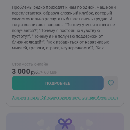
Проблемы редко приходят к нам по одной. Чаще они
переплетаются, образуя сложный клубок, который
самостоятельно распутать бывает очень трудно. И
тогда возникают вопросы: "Почему у меня ничего не
получается?", "Почему я постоянно чувствую
пустоту?", "Почему я не получаю поддержки от
близких людей?", "Как избавиться от навязчивых
мыслей, тревоги, страха, неуверенности"?, "Как
отпустить обиду?", "Как перестать страдать от
измены или потери?" и т.д.Я помогаю распутать этот
Стоимость онлайн
клубок, найти причину "негативных сценариев",
3 000
научиться понимать себя и свои состояния,
руб.
/≈ 60 мин.
выстраивать здоровые отношения с близкими
людьми и окружающими, выйти из замкнутого круга,
ПОДРОБНЕЕ
делать свою жизнь лучше и получать от нее
радость.Основные принципы моей работы -
Записаться на 20-минутную консультацию бесплатно
поддержка, понимание, принятие, осознание.
действие, результат.