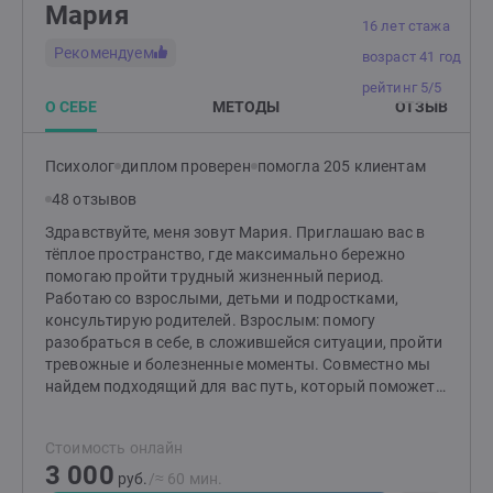
Мария
16 лет стажа
Рекомендуем
возраст 41 год
рейтинг 5/5
О СЕБЕ
МЕТОДЫ
ОТЗЫВ
Психолог
диплом проверен
помогла 205 клиентам
48 отзывов
Здравствуйте, меня зовут Мария. Приглашаю вас в
тёплое пространство, где максимально бережно
помогаю пройти трудный жизненный период.
Работаю со взрослыми, детьми и подростками,
консультирую родителей. Взрослым: помогу
разобраться в себе, в сложившейся ситуации, пройти
тревожные и болезненные моменты. Совместно мы
найдем подходящий для вас путь, который поможет
изменить ситуацию и сделает вашу жизнь спокойнее.
Детям и подросткам: помогу разобраться со
Стоимость онлайн
страхами, вспышками гнева, эмоциональной
3 000
чувствительностью и ранимостью, обрести
руб.
/≈ 60 мин.