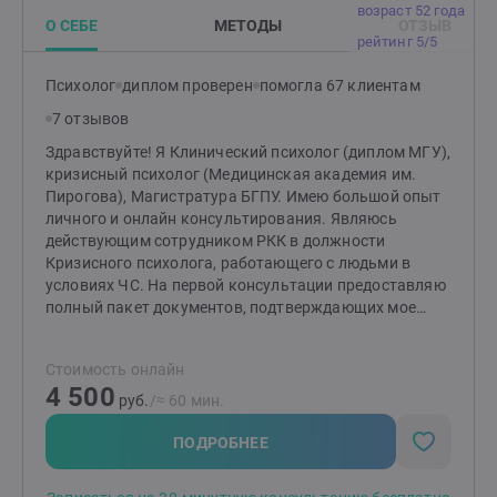
возраст 52 года
О СЕБЕ
МЕТОДЫ
ОТЗЫВ
рейтинг 5/5
Психолог
диплом проверен
помогла 67 клиентам
7 отзывов
Здравствуйте! Я Клинический психолог (диплом МГУ),
кризисный психолог (Медицинская академия им.
Пирогова), Магистратура БГПУ. Имею большой опыт
личного и онлайн консультирования. Являюсь
действующим сотрудником РКК в должности
Кризисного психолога, работающего с людьми в
условиях ЧС. На первой консультации предоставляю
полный пакет документов, подтверждающих мое
образование, квалификацию и опыт работы.
Конфиденциальность, эмпатия, экологичные методы
Стоимость онлайн
- главные принципы в работе. Устали от постоянного
4 500
стресса и тревоги? Ищете помощи в решении
руб.
/≈ 60 мин.
проблем, которые мешают вам полноценно жить?
Жизнь не всегда бывает легкой и гладкой. Иногда мы
ПОДРОБНЕЕ
оказываемся перед сложными ситуациями, когда
нужна чья-то поддержка и помощь. Клинический и