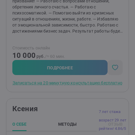
призвание! — Работаю с вопросами отношений,
обретения личного счастья. — Работаю с
психосоматикой. — Помогаю выйти из кризисных
ситуаций в отношениях, жизни, работе. — Избавляю
от эмоциональной зависимости, быстро. Работаю с
достижениями бизнес задач. Результат работы будет
заметен сразу. Вы пришли с запросом, ушли с
ответом - мой стиль работы! Подберу вам техники
Стоимость онлайн
для самостоятельной работы. Ваша жизнь станет
10 000
понятнее и счастливее после нашей встречи. Вы все
руб.
/≈ 60 мин.
заметите сразу!
ПОДРОБНЕЕ
Записаться на 20-минутную консультацию бесплатно
Ксения
7 лет стажа
возраст 29 лет
О СЕБЕ
МЕТОДЫ
ОТЗЫВ
рейтинг 4.86/5