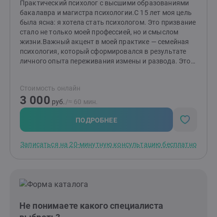
Практический психолог с высшими образованиями
бакалавра и магистра психологии.С 15 лет моя цель
была ясна: я хотела стать психологом. Это призвание
стало не только моей профессией, но и смыслом
жизни.Важный акцент в моей практике — семейная
психология, который сформировался в результате
личного опыта переживания измены и развода. Этот
непростой период научил меня многому и дал
возможность глубже понять тонкости человеческих
Стоимость онлайн
отношений, а также заглянуть в «формулу»
3 000
любви.Помимо этого, я помогаю людям справляться
руб.
/≈ 60 мин.
с посттравматическим стрессовым расстройством
(ПТСР), неопределенностью в жизни и повышенной
ПОДРОБНЕЕ
тревожностью, низкой самооценкой. Я понимаю, как
эти состояния могут влиять на качество жизни и
Записаться на 20-минутную консультацию бесплатно
отношения с окружающими. Также я работаю с
клиентами, сталкивающимися с агрессивным
поведением — как у себя, так и у близких. Вместе мы
находим способы управления эмоциями и
реакциями.Сегодня я опираюсь как на накопленные
теоретические и практические знания, так и на свой
Не понимаете какого специалиста
опыт, чтобы помочь людям справиться со
сложностями в себе, в отношениях с партнером или