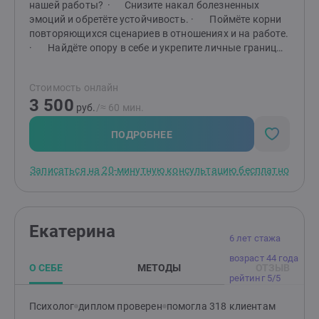
нашей работы? · Снизите накал болезненных
эмоций и обретёте устойчивость. · Поймёте корни
повторяющихся сценариев в отношениях и на работе.
· Найдёте опору в себе и укрепите личные границы.
· Обретёте чёткий план и инструменты для
движения вперёд. Мой опыт — ваша уверенность в
Стоимость онлайн
результате: · 6 лет активной частной практики
3 500
индивидуального консультирования. · Более 450
руб.
/≈ 60 мин.
часов работы на телефоне кризисной помощи — умею
поддерживать в сложных состояниях. · 10 лет в HR
ПОДРОБНЕЕ
— отлично понимаю контекст рабочих конфликтов,
выгорания и проблем с самореализацией.
Записаться на 20-минутную консультацию бесплатно
· Регулярно повышаю квалификацию в схема-
терапии и ЭОТ.
Екатерина
6 лет стажа
возраст 44 года
О СЕБЕ
МЕТОДЫ
ОТЗЫВ
рейтинг 5/5
Психолог
диплом проверен
помогла 318 клиентам