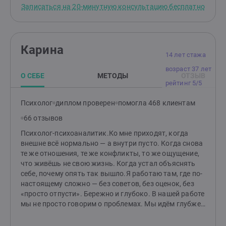
обижают/ Меня не понимают/ Мне страшно/ Стыдно/
Записаться на 20-минутную консультацию бесплатно
Я чувствую вину/ Я растерян/ Не могу сделать выбор
Карина
14 лет стажа
возраст 37 лет
О СЕБЕ
МЕТОДЫ
ОТЗЫВ
рейтинг 5/5
Психолог
диплом проверен
помогла 468 клиентам
66 отзывов
Психолог-психоаналитик.Ко мне приходят, когда
внешне всё нормально — а внутри пусто. Когда снова
те же отношения, те же конфликты, то же ощущение,
что живёшь не свою жизнь. Когда устал объяснять
себе, почему опять так вышло.Я работаю там, где по-
настоящему сложно — без советов, без оценок, без
«просто отпусти». Бережно и глубоко. В нашей работе
мы не просто говорим о проблемах. Мы идём глубже
— туда, где живут настоящие причины: старые обиды,
незаметные установки, страхи, о которых вы,