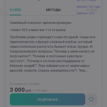
теоретические и практические знания, так и на свой
возраст 63 года
опыт, чтобы помочь людям справиться со
О СЕБЕ
МЕТОДЫ
ОТЗЫВ
сложностями в себе, в отношениях с партнером или
рейтинг 5/5
ребенком. Я знаю, как построить гармонию и счастье
в семейной жизни и в вашем внутреннем
Семейный психолог
диплом проверен
мире.Давайте сделаем это вместе!Я здесь, чтобы
помог 523 клиентам
114 отзывов
поддержать вас на вашем пути к лучшей жизни.
Проблемы редко приходят к нам по одной. Чаще они
переплетаются, образуя сложный клубок, который
самостоятельно распутать бывает очень трудно. И
тогда возникают вопросы: "Почему у меня ничего не
получается?", "Почему я постоянно чувствую
пустоту?", "Почему я не получаю поддержки от
близких людей?", "Как избавиться от навязчивых
мыслей, тревоги, страха, неуверенности"?, "Как
отпустить обиду?", "Как перестать страдать от
измены или потери?" и т.д.Я помогаю распутать этот
Стоимость онлайн
клубок, найти причину "негативных сценариев",
3 000
научиться понимать себя и свои состояния,
руб.
/≈ 60 мин.
выстраивать здоровые отношения с близкими
людьми и окружающими, выйти из замкнутого круга,
ПОДРОБНЕЕ
делать свою жизнь лучше и получать от нее