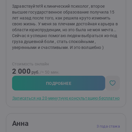
чувств и эмоций и возьмёте их под свой контроль,
Здравствуйте!Я клинический психолог, второе
получите действенные инструменты для
высшее государственное образование получила 15
стабилизации своего эмоционального состояния в
лет назад после того, как решила круто изменить
зоне +, почувствуете Радость от простого факта
свою жизнь. У меня за плечами достойная карьера в
бытия, научитесь беспрепятственно дарить и
области юриспруденции, но это была не моя мечта…
получать любовь.
Сейчас я успешно помогаю людям выбраться из-под
груза душевной боли , стать спокойными ,
уверенными и счастливыми. И это волшебно )
Стоимость онлайн
2 000
руб.
/≈ 50 мин.
ПОДРОБНЕЕ
Записаться на 20-минутную консультацию бесплатно
Анна
3 года стажа