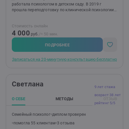
работала психологом в детском саду. В 2019 г
прошла переподготовку по клинической психологии,
по семейной психологии и начала работать
индивидуально со взрослыми. Обучалась работе с
Стоимость онлайн
горем и утратой, фокусированной терапии принятия и
4 000
ответственности (FACT), эмоционально-образной
руб.
/≈ 50 мин.
терапии Н.Линде, работе с психосоматическими
симптомами в психоаналитическом направлении.
ПОДРОБНЕЕ
Продолжаю обучение современному психоанализу,
терапии, фокусированной на переносе О. Кернберга. В
Записаться на 20-минутную консультацию бесплатно
настоящий момент работаю в длительных подходах,
направленных на глубинны внутренние изменения.
Работаю индивидуально со взрослыми, а также с
парами. Регулярно прохожу интервизию, супервизию
Светлана
и личную терапию.
9 лет стажа
возраст 38 лет
О СЕБЕ
МЕТОДЫ
ОТЗЫВ
рейтинг 5/5
Семейный психолог
диплом проверен
помогла 55 клиентам
3 отзыва