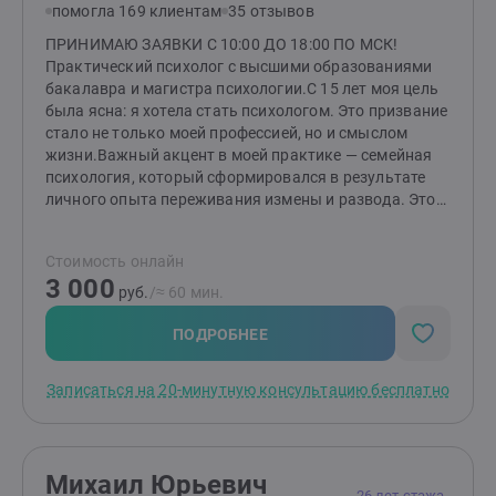
помогла 169 клиентам
35 отзывов
ПРИНИМАЮ ЗАЯВКИ С 10:00 ДО 18:00 ПО МСК!
Практический психолог с высшими образованиями
бакалавра и магистра психологии.С 15 лет моя цель
была ясна: я хотела стать психологом. Это призвание
стало не только моей профессией, но и смыслом
жизни.Важный акцент в моей практике — семейная
психология, который сформировался в результате
личного опыта переживания измены и развода. Этот
непростой период научил меня многому и дал
возможность глубже понять тонкости человеческих
Стоимость онлайн
отношений, а также заглянуть в «формулу»
3 000
любви.Помимо этого, я помогаю людям справляться
руб.
/≈ 60 мин.
с посттравматическим стрессовым расстройством
(ПТСР), неопределенностью в жизни и повышенной
ПОДРОБНЕЕ
тревожностью, низкой самооценкой. Я понимаю, как
эти состояния могут влиять на качество жизни и
Записаться на 20-минутную консультацию бесплатно
отношения с окружающими. Также я работаю с
клиентами, сталкивающимися с агрессивным
поведением — как у себя, так и у близких. Вместе мы
находим способы управления эмоциями и
Михаил Юрьевич
реакциями.Сегодня я опираюсь как на накопленные
26 лет стажа