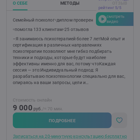
помнить, что их выполнение ускоряет процесс
О СЕБЕ
МЕТОДЫ
ОТЗЫВ
терапии.
рейтинг 5/5
смотреть
Семейный психолог
диплом проверен
видео
помогла 133 клиентам
25 отзывов
–Я занимаюсь психотерапией более 7 летМой опыт и
сертификация в различных направлениях
психотерапии позволяют мне гибко подбирать
техники и подходы, которые будут наиболее
эффективны именно для вас, потому чтоКаждая
сессия — это:Индивидуальный подход: Я
разрабатываю психотехнологии специально для вас,
опираясь на ваши запросы, цели и
особенности.Бережное отношение: Вы можете быть
уверены, что ваш внутренний мир встретит здесь
Стоимость онлайн
только поддержку и понимание. Никакого давления
9 000
или осуждения.Быстрые результаты: Вместо
руб.
/≈ 70 мин.
затяжных разговоров, мы работаем через
проверенные техники, чтобы изменения наступали
ПОДРОБНЕЕ
максимально быстро.Если вы готовы начать путь к
изменениям, напишите. Я помогу подобрать
Записаться на 20-минутную консультацию бесплатно
подходящий метод и начать движение к жизни,