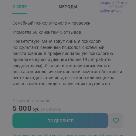
возраст 46 лет
О СЕБЕ
МЕТОДЫ
ОТЗЫВ
рейтинг 5/5
Семейный психолог
диплом проверен
помогла 66 клиентам
5 отзывов
Приветствую! Меня зовут Анна, я психолог-
консультант, семейный психолог, системный
расстановщик.В профессиональную психологию
пришла из юриспруденции (более 19 лет работы
следователем). И такая интеграция жизненного
опыта и психологических знаний помогает быстрее и
легче находить причины, негативно влияющие на
жизнь клиентов, видеть нарушения внутри и во
внешних системах, и предлагать пути к
восстановлению баланса.Провожу личные
Стоимость онлайн
консультации в безопасной и поддерживающей
5 000
атмосфере, где можно свободно и открыто выражать
руб.
/≈ 60 мин.
свои чувства и мысли, получить принятие себя, своих
эмоций и страхов без оценок, разделить сложные
ПОДРОБНЕЕ
чувства, которые не хватает сил прожить
самостоятельно.Использую интегративный подход, и