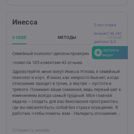
которую вы хотите
Инесса
5 лет стажа
возраст 48 лет
О СЕБЕ
МЕТОДЫ
ОТЗЫВ
рейтинг 5/5
смотреть
Семейный психолог
диплом проверен
видео
помогла 185 клиентам
43 отзыва
Здравствуйте, меня зовут Инесса Углова, я семейный
психолог и коуч. Я знаю, как непросто бывает, когда
отношения заходят в тупик, а внутри — пустота и
тревога. Понимаю ваши сомнения, ведь первый шаг к
изменениям всегда самый трудный. Моя главная
задача — создать для вас безопасное пространство,
где вы сможете быть собой без страха осуждения. Я
работаю, чтобы помочь вам: - Наладить отношения с
партнёром, родителями или детьми, вернуть в семью
тепло и взаимопонимание. - Обрести уверенность и
Стоимость онлайн
веру в себя, если низкая самооценка мешает вам