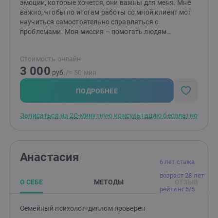
эмоции, которые хочется, они важны для меня. Мне
важно, чтобы по итогам работы со мной клиент мог
научиться самостоятельно справляться с
проблемами. Моя миссия – помогать людям
выстраивать здоровые и комфортные
взаимоотношения между друг другом! Если методы
Стоимость онлайн
работы вам отзываются, то буду рада видеть вас на
3 000
консультациях. Я работаю индивидуально и в паре от
руб.
/≈ 50 мин.
16 лет (с согласия родителей). НЕ работаю с: теми, кто
не верит в психологию; теми, кого заставили прийти;
ПОДРОБНЕЕ
тяжёлыми психиатрическими диагнозами; любыми
зависимостями, кроме зависимости между
Записаться на 20-минутную консультацию бесплатно
партнёрами в отношениях.
Анастасия
6 лет стажа
возраст 28 лет
О СЕБЕ
МЕТОДЫ
ОТЗЫВ
рейтинг 5/5
Семейный психолог
диплом проверен