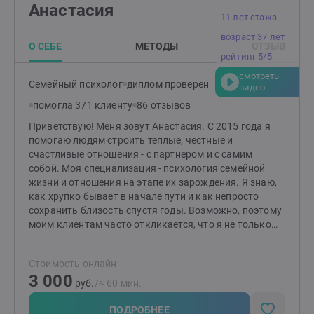
Анастасия
11 лет стажа
возраст 37 лет
О СЕБЕ
МЕТОДЫ
ОТЗЫВ
рейтинг 5/5
смотреть
Семейный психолог
диплом проверен
видео
помогла 371 клиенту
86 отзывов
Приветствую! Меня зовут Анастасия. С 2015 года я
помогаю людям строить теплые, честные и
счастливые отношения - с партнером и с самим
собой. Моя специализация - психология семейной
жизни и отношения на этапе их зарождения. Я знаю,
как хрупко бывает в начале пути и как непросто
сохранить близость спустя годы. Возможно, поэтому
моим клиентам часто откликается, что я не только
психолог, но и жена, и мама. Жизненный опыт
помогает мне чувствовать те нюансы, о которых не
Стоимость онлайн
прочитаешь в учебниках. В своей работе опираюсь на
3 000
бережный подход, практические инструменты и
руб.
/≈ 60 мин.
глубокое уважение к уникальному пути каждого. Моя
задача помочь вам услышать себя, договориться с
ПОДРОБНЕЕ