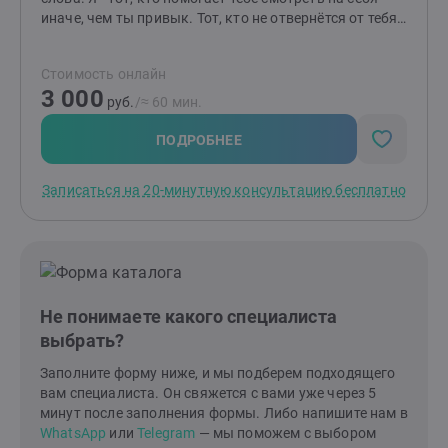
иначе, чем ты привык. Тот, кто не отвернётся от тебя
и в радости, и в горе, и в сложных чувствах. Тот, для
кого важнейшая ценность - это ты, какой ты есть
Стоимость онлайн
Человек с большой буквы "Ч". Дорогу осилит идущий.
3 000
И ты имеешь право идти. Быть может, обратившись
руб.
/≈ 60 мин.
ко мне, ты сможешь идти не так, как ты привык до
знакомства со мной.
ПОДРОБНЕЕ
Записаться на 20-минутную консультацию бесплатно
Не понимаете какого специалиста
выбрать?
Заполните форму ниже, и мы подберем подходящего
вам специалиста. Он свяжется с вами уже через 5
минут после заполнения формы. Либо напишите нам в
WhatsApp
или
Telegram
— мы поможем с выбором