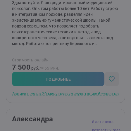
Здравствуйте. Я аккредитированный медицинский
психолог. Опытом работы более 10 лет.Работу строю
в интегративном подходе, разделяя идеи
экзистенциально-гуманистической школы. Такой
подход хорош тем, что позволяет подобрать
психотерапевтические техники и методы под
конкретного человека, а не подгонять клиента под
метод. Работаю по принципу бережного и
комфортного погружения в личностные проблемы. О
пользе одной встречи. Независимо от формата (очно
Стоимость онлайн
или онлайн) стоимость первой сессии - 7500/ 55
7 500
минут, 10тыс/85 минут. На первой сессии мы
руб.
/≈ 55 мин.
знакомимся, я объясняю формат взаимодействия
психолога и клиента. Вы рассказываете свою
ПОДРОБНЕЕ
ситуацию и сложности с которыми столкнулись, я
уточняю важные моменты и детали. Далее я даю
Записаться на 20-минутную консультацию бесплатно
рекомендации касаемо вашей ситуации независимо
от того принимаем ли мы решение работать дальше.
Если начинаем работать, то могу на первой же сессии
дать задание на дом. Частый вопрос: «можно ли
Александра
обойтись без заданий?» Да, если не готовы или не
8 лет стажа
хотите, можем обойтись без заданий, но важно
возраст 32 года