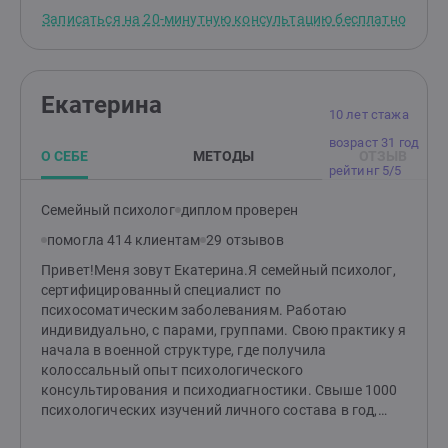
радость.Основные принципы моей работы -
Записаться на 20-минутную консультацию бесплатно
поддержка, понимание, принятие, осознание.
действие, результат.
Екатерина
10 лет стажа
возраст 31 год
О СЕБЕ
МЕТОДЫ
ОТЗЫВ
рейтинг 5/5
Семейный психолог
диплом проверен
помогла 414 клиентам
29 отзывов
Привет!Меня зовут Екатерина.Я семейный психолог,
сертифицированный специалист по
психосоматическим заболеваниям. Работаю
индивидуально, с парами, группами. Свою практику я
начала в военной структуре, где получила
колоссальный опыт психологического
консультирования и психодиагностики. Свыше 1000
психологических изучений личного состава в год,
социометрические исследования, профессиональный