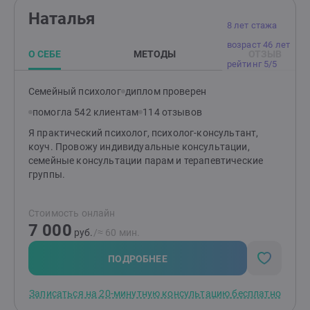
знакомимся и обсуждаем, что вас беспокоит. Я задаю
Наталья
уточняющие вопросы. Мы совместно формулируем
8 лет стажа
запрос и желаемые результаты нашей работы. Буду
возраст 46 лет
рада знакомству!
О СЕБЕ
МЕТОДЫ
ОТЗЫВ
рейтинг 5/5
Семейный психолог
диплом проверен
помогла 542 клиентам
114 отзывов
Я практический психолог, психолог-консультант,
коуч. Провожу индивидуальные консультации,
семейные консультации парам и терапевтические
группы.
Стоимость онлайн
7 000
руб.
/≈ 60 мин.
ПОДРОБНЕЕ
Записаться на 20-минутную консультацию бесплатно