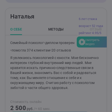
свои эмоции, говорить открыто и откровенно.
Наталья
6 лет стажа
возраст 52 года
О СЕБЕ
МЕТОДЫ
ОТЗЫВ
рейтинг 4.95/5
смотреть
Семейный психолог
диплом проверен
видео
помогла 374 клиентам
20 отзывов
Я увлекаюсь психологией с юности. Мне бесконечно
интересен глубокий внутренний мир людей. Мне
нравится искать причинно-следственные связи в
Вашей жизни, знакомить Вас с собой и радоваться
тому, как Вы меняете отношение к себе и к
окружающему миру. Считаю работу с психологом
заботой о части общего здоровья.
Стоимость онлайн
2 500
руб.
/≈ 60 мин.