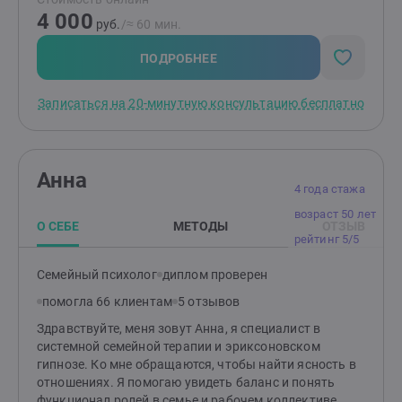
Нежелательное эмоциональное состояние (чувство
4 000
вины, гнева, обиды и др.)• Проблемы в общении с
руб.
/≈ 60 мин.
людьми• Семейные конфликты• Проблемы на работе•
Вредные привычки и зависимости (алкоголь,
ПОДРОБНЕЕ
наркотики, игра, РПП)• Любовная зависимость•
Стресс и выгорание• Самоопределение и развитие•
Записаться на 20-минутную консультацию бесплатно
Выбор и достижение цели
Анна
4 года стажа
возраст 50 лет
О СЕБЕ
МЕТОДЫ
ОТЗЫВ
рейтинг 5/5
Семейный психолог
диплом проверен
помогла 66 клиентам
5 отзывов
Здравствуйте, меня зовут Анна, я специалист в
системной семейной терапии и эриксоновском
гипнозе. Ко мне обращаются, чтобы найти ясность в
отношениях. Я помогаю увидеть баланс и понять
функционал ролей в семье и рабочем коллективе,