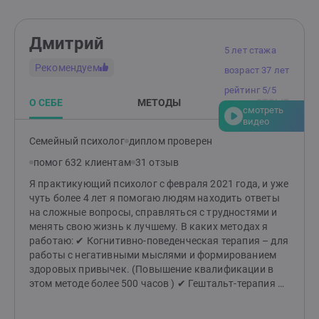
Дмитрий
5 лет стажа
Рекомендуем
возраст 37 лет
рейтинг 5/5
О СЕБЕ
МЕТОДЫ
ОТЗЫВ
смотреть
видео
Семейный психолог
диплом проверен
помог 632 клиентам
31 отзыв
Я практикующий психолог с февраля 2021 года, и уже
чуть более 4 лет я помогаю людям находить ответы
на сложные вопросы, справляться с трудностями и
менять свою жизнь к лучшему. В каких методах я
работаю: ✔ Когнитивно-поведенческая терапия – для
работы с негативными мыслями и формированием
здоровых привычек. (Повышение квалификации в
этом методе более 500 часов ) ✔ Гештальт-терапия –
для глубокого понимания своих чувств, желаний и
построения гармоничных отношений. ✔ Семейная