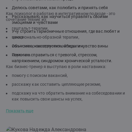
Делюсь советами, как полюбить и принять себя
Как психолог я работаю в интегративном подходе - это
Рассказываю, как научиться управлять своими
сочетание техник из:
эмоциями и чувствами
гештальт-терапии,
Учу строить гармоничные отношения, где вас любят и
ценят
эмоционально-образной терапии,
Объясняю, как отпустить обиды и чувство вины
когнитивно-поведенческой терапии,
Помогаю справиться с тревогой, стрессом,
коучинга.
напряжением, синдромом хронической усталости.
Как бизнес-тренер я выступаю в роли наставника:
помогу с поиском вакансий,
расскажу как составить цепляющее резюме,
подскажу на что обратить внимание на собеседовании и
как повысить свои шансы на успех,
помогу расставить приоритеты, чтобы устроиться на
Показать еще
работу вашей мечты.