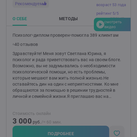
встроится в ваш график. Не ждите, пока проблемы
(супервизора)И я продолжаю развиваться и
Рекомендуем
возраст 53 года
накопятся. На бесплатной консультации обсудим,
повышать свой профессиональный уровень
как помочь, и решим, стоит ли работать вместе. P.S.
рейтинг 5/5
Если готовы тратить 1-2 часа в неделю на себя — это
О СЕБЕ
МЕТОДЫ
ОТЗЫВ
смотреть
уже достаточно, чтобы всё изменить.
видео
Психолог
диплом проверен
помогла 389 клиентам
40 отзывов
Здравствуйте! Меня зовут Светлана Юрина, я
психолог и рада приветствовать вас на своем блоге.
Возможно, вы не задумывались о необходимости
психологической помощи, но есть проблемы,
которые мешают вам жить полной жизнью.Не
оставайтесь дин на один с неприятностями. Ко мне
обращаются за помощью в решении трудностей в
личной и семейной жизни.Я приглашаю вас на
индивидуальные консультации, на которых помогу
вам разобраться со своими чувствами и состоянием,
Стоимость онлайн
обрести уверенность и пережить кризис. Я знаю, что
3 000
начать работать и открываться может быть сложно,
руб.
/≈ 60 мин.
особенно когда кажется, что ничего не поможет. и
это , требует мужества, поэтому я отношусь
ПОДРОБНЕЕ