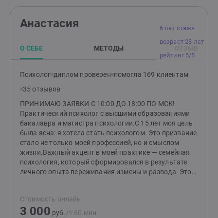
Анастасия
6 лет стажа
возраст 28 лет
О СЕБЕ
МЕТОДЫ
ОТЗЫВ
рейтинг 5/5
Психолог
диплом проверен
помогла 169 клиентам
35 отзывов
ПРИНИМАЮ ЗАЯВКИ С 10:00 ДО 18:00 ПО МСК!
Практический психолог с высшими образованиями
бакалавра и магистра психологии.С 15 лет моя цель
была ясна: я хотела стать психологом. Это призвание
стало не только моей профессией, но и смыслом
жизни.Важный акцент в моей практике — семейная
психология, который сформировался в результате
личного опыта переживания измены и развода. Этот
непростой период научил меня многому и дал
возможность глубже понять тонкости человеческих
Стоимость онлайн
отношений, а также заглянуть в «формулу»
3 000
любви.Помимо этого, я помогаю людям справляться
руб.
/≈ 60 мин.