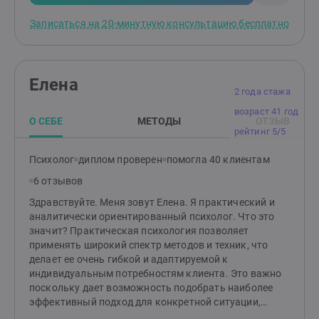
возникших трудностей и найти эффективные способы
по их устранению. Подскажу, как улучшить
Записаться на 20-минутную консультацию бесплатно
отношения и понять своего ребенка.
Елена
2 года стажа
возраст 41 год
О СЕБЕ
МЕТОДЫ
ОТЗЫВ
рейтинг 5/5
Психолог
диплом проверен
помогла 40 клиентам
6 отзывов
Здравствуйте. Меня зовут Елена. Я практический и
аналитически ориентированный психолог. Что это
значит? Практическая психология позволяет
применять широкий спектр методов и техник, что
делает ее очень гибкой и адаптируемой к
индивидуальным потребностям клиента. Это важно
поскольку дает возможность подобрать наиболее
эффективный подход для конкретной ситуации,
помочь быстрее и точнее достигнуть желаемых