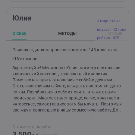
Юлия
3 года стажа
возраст 42 года
О СЕБЕ
МЕТОДЫ
ОТЗЫВ
рейтинг 5/5
Психолог
диплом проверен
помогла 145 клиентам
18 отзывов
Здравствуйте! Меня зовут Юлия, магистр психологии,
клинический психолог, транзактный аналитик.
Помогаю наладить отношения с собой и другими.
Стать счастливым сейчас, не ждать счастья когда то
потом. Разобраться в себе и понять, что же с вами
происходит. Многое станет проще, легче, понятнее и
интереснее, самое главное хотя бы начать. Поэтому я
вас жду и приглашаю в нашу совместную работу.До
встречи!
Стоимость онлайн
3 500