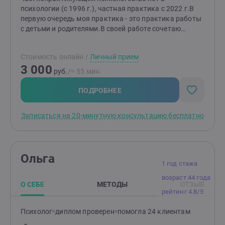
психологии (с 1996 г.), частная практика с 2022 г.В
первую очередь моя практика - это практика работы
с детьми и родителями.В своей работе сочетаю
когнитивно-поведенческую терапию (КПТ), гештальт-
подход и арт-терапию. Помощниками являются
Стоимость онлайн
/
Личный прием
подход К. Роджерса.Я постоянно совершенствую
3 000
свои навыки - осваиваю новые методы и техники,
руб.
/≈ 55 мин.
прохожу дополнительное обучение, заканчиваю
курсы повышения квалификации.Большой опыт
ПОДРОБНЕЕ
работы в команде психологов-практиков в Центре
психолого-педагогической, медицинской и
Записаться на 20-минутную консультацию бесплатно
социальной помощи.Каждая ситуация уникальна, но
в большинстве случаев удаётся найти подходящие
решения при последовательной работе. Я остаюсь с
вами до результата, который вас
Ольга
удовлетворит.Работаю очень бережно, всегда
1 год стажа
способна принять всю вашу боль, сомнения,
возраст 44 года
негативные мысли и чувства.
О СЕБЕ
МЕТОДЫ
ОТЗЫВ
рейтинг 4.8/5
Психолог
диплом проверен
помогла 24 клиентам