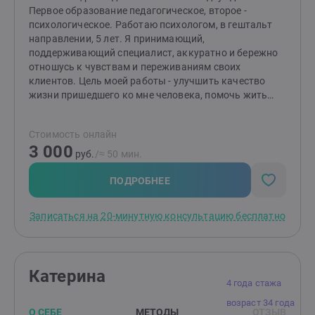
Первое образование педагогическое, второе -
психологическое. Работаю психологом, в гештальт
направлении, 5 лет. Я принимающий,
поддерживающий специалист, аккуратно и бережно
отношусь к чувствам и переживаниям своих
клиентов. Цель моей работы - улучшить качество
жизни пришедшего ко мне человека, помочь жить
жизнь Свою, поймать и осознать чувство свободы,
наполненности и самоуправляемости своей жизни.
Стоимость онлайн
Пробудить интерес к себе и окружающему миру.
3 000
руб.
/≈ 50 мин.
ПОДРОБНЕЕ
Записаться на 20-минутную консультацию бесплатно
Катерина
4 года стажа
возраст 34 года
О СЕБЕ
МЕТОДЫ
ОТЗЫВ