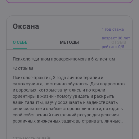
Оксана
1 год стажа
возраст 36 лет
О СЕБЕ
МЕТОДЫ
ОТЗЫВ
рейтинг 0/5
Психолог
диплом проверен
помогла 6 клиентам
2 отзыва
Психолог-практик, 3 года личной терапии и
самокоучинга, постоянно обучаюсь. Для подростков
и взрослых, которые запутались и потеряли
ориентиры в жизни - помогу увидеть и раскрыть
ваши таланты, научу осознавать и задействовать
свои сильные и слабые стороны личности; находить
свой собственный внутренний ресурс для решения
различных жизненных задач; выстраивать личные
границы; помогу найти и устранить те факторы,
которые тормозят вас на пути к более легкой и
Стоимость онлайн