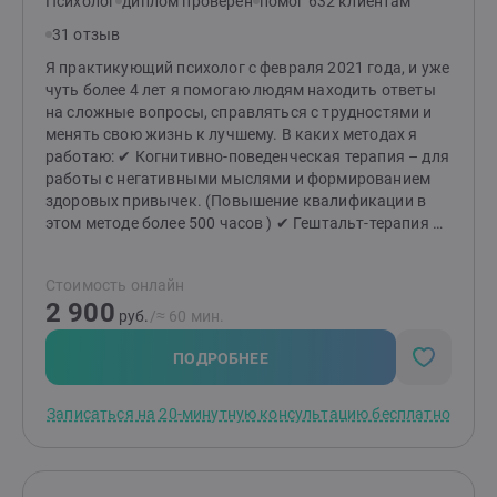
Психолог
диплом проверен
помог 632 клиентам
31 отзыв
Я практикующий психолог с февраля 2021 года, и уже
чуть более 4 лет я помогаю людям находить ответы
на сложные вопросы, справляться с трудностями и
менять свою жизнь к лучшему. В каких методах я
работаю: ✔ Когнитивно-поведенческая терапия – для
работы с негативными мыслями и формированием
здоровых привычек. (Повышение квалификации в
этом методе более 500 часов ) ✔ Гештальт-терапия –
для глубокого понимания своих чувств, желаний и
построения гармоничных отношений. ✔ Семейная
Стоимость онлайн
терапия – для разрешения конфликтов и укрепления
2 900
семейных связей. ✔ Коучинг – для постановки и
руб.
/≈ 60 мин.
достижения целей, раскрытия вашего потенциала.
Как мы начнём работу? Мы начнём с
ПОДРОБНЕЕ
ознакомительной беседы. Это время для вас – чтобы
почувствовать комфорт, задать вопросы и понять,
Записаться на 20-минутную консультацию бесплатно
как я могу быть полезен. Если вы ощутите доверие и
безопасность, мы сможем двигаться дальше в поиске
решений. Почему именно ко мне? — Индивидуальный
подход. Каждая история уникальна, и я строю работу,