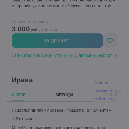
самостоятельно. Именно поэтому они часто приходят
в терапию уже после многих безуспешных попыток
решить проблему собственными силами. Я работаю в
подходе терапии принятия и ответственности (ACT) —
Стоимость онлайн
современном научно обоснованном направлении
3 000
психотерапии. Для меня терапия — это не
руб.
/≈ 60 мин.
бесконечные разговоры, а совместная работа с
понятной целью, планом и постепенными
ПОДРОБНЕЕ
изменениями в жизни.
Записаться на 20-минутную консультацию бесплатно
Ирина
8 лет стажа
возраст 51 год
О СЕБЕ
МЕТОДЫ
ОТЗЫВ
рейтинг 5/5
Психолог
диплом проверен
помогла 124 клиентам
15 отзывов
Мне 47 лет, разведена и воспитываю двух детей.