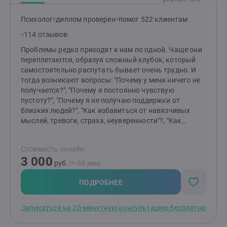
необходимую поддержку и помочь стать автором
собственной жизни. "Если бы не твоя боль, что бы ты
Психолог
диплом проверен
помог 522 клиентам
хотел/а делать со своей жизнью?"
114 отзывов
Проблемы редко приходят к нам по одной. Чаще они
переплетаются, образуя сложный клубок, который
самостоятельно распутать бывает очень трудно. И
тогда возникают вопросы: "Почему у меня ничего не
получается?", "Почему я постоянно чувствую
пустоту?", "Почему я не получаю поддержки от
близких людей?", "Как избавиться от навязчивых
мыслей, тревоги, страха, неуверенности"?, "Как
отпустить обиду?", "Как перестать страдать от
измены или потери?" и т.д.Я помогаю распутать этот
Стоимость онлайн
клубок, найти причину "негативных сценариев",
3 000
научиться понимать себя и свои состояния,
руб.
/≈ 60 мин.
выстраивать здоровые отношения с близкими
людьми и окружающими, выйти из замкнутого круга,
ПОДРОБНЕЕ
делать свою жизнь лучше и получать от нее
радость.Основные принципы моей работы -
Записаться на 20-минутную консультацию бесплатно
поддержка, понимание, принятие, осознание.
действие, результат.