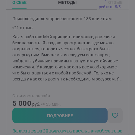
О СЕБЕ
МЕТОДЫ
ОТЗЫВ
сессии не продлевается. Перенос или отмена встречи
рейтинг 5/5
возможны не позднее чем за 48 часов. Если отмена
происходит позже, сессия оплачивается в полном
Психолог
диплом проверен
помог 183 клиентам
объеме. Оплата Производится сразу после окончания
21 отзыв
каждой сессии. С кем я не работаю Лица младше 21
года; клиенты с подтвержденными
Как я работаю Мой принцип - внимание, доверие и
психиатрическими диагнозами; запросы, связанные с
безопасность. Я создаю пространство, где можно
суицидальным поведением. В этих случаях я
открываться, говорить честно, без страха быть
рекомендую обратиться к клиническим
отвергнутым. Вместе мы исследуем ваш запрос,
специалистам — это будет эффективнее и безопаснее
найдем глубинные причины и запустим устойчивые
для вас.
изменения. У каждого из нас есть все необходимое,
что бы справиться с любой проблемой. Только не
всегда у нас есть доступ к необходимым ресурсам. Я
научу вас самостоятельно справляться со своими
проблемами, используя собственные ресурсы. У меня
Стоимость онлайн
богатый жизненный путь. Я был инженером,
5 000
исследователем, предпринимателем, работал в науке,
руб.
/≈ 55 мин.
преподавал в университете, руководил бизнесом. Я
женат более 35 лет, отец двух взрослых сыновей.
ПОДРОБНЕЕ
Знаю, как важно и непросто сохранить близость,
уважение и тепло в долгих отношениях. Запишитесь
Записаться на 20-минутную консультацию бесплатно
на бесплатную 20-минутную встречу - и, возможно,