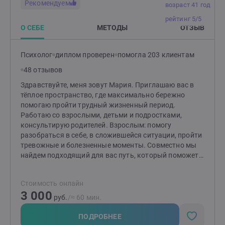
Рекомендуем
возраст 41 год
рейтинг 5/5
О СЕБЕ
МЕТОДЫ
ОТЗЫВ
Психолог
диплом проверен
помогла 203 клиентам
48 отзывов
Здравствуйте, меня зовут Мария. Приглашаю вас в
тёплое пространство, где максимально бережно
помогаю пройти трудный жизненный период.
Работаю со взрослыми, детьми и подростками,
консультирую родителей. Взрослым: помогу
разобраться в себе, в сложившейся ситуации, пройти
тревожные и болезненные моменты. Совместно мы
найдем подходящий для вас путь, который поможет
изменить ситуацию и сделает вашу жизнь спокойнее.
Детям и подросткам: помогу разобраться со
Стоимость онлайн
страхами, вспышками гнева, эмоциональной
3 000
чувствительностью и ранимостью, обрести
руб.
/≈ 60 мин.
уверенность, улучшить отношения с окружающими.
Родителям: помогу разобраться в причинах
ПОДРОБНЕЕ