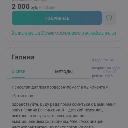
счастливой жизни.По-первому образованию я
2 000
бухгалтер, долгое время работала в аутсорсинговой
руб.
/≈ 60 мин.
компании, взаимодействовала напрямую с
руководителями компаний и ИП, налоговыми
ПОДРОБНЕЕ
органами. Знаю устройство корпоративной среды
изнутри.Могу помочь в налаживании отношений с
Записаться на 20-минутную консультацию бесплатно
начальством, коллективом, клиентами.Научу
договариваться; принимать свои косяки и находить
пути быстрого решения последствий; просить
помощи, когда это необходимо; выводить на
Галина
конструктивный диалог; отказываться от шаблонов
3 года стажа
и внедрять новые идеи в свою работу.
возраст 64 года
О СЕБЕ
МЕТОДЫ
ОТЗЫВ
рейтинг 5/5
Психолог
диплом проверен
помогла 92 клиентам
6 отзывов
Здравствуйте. Буду рада познакомиться с Вами.Меня
зовут Галина Евгеньевна.Я – детский психолог,
психолог-консультант, специалист по
эмоциональным состояниям. Член Ассоциации
частнопрактикующих психологов.28 лет в