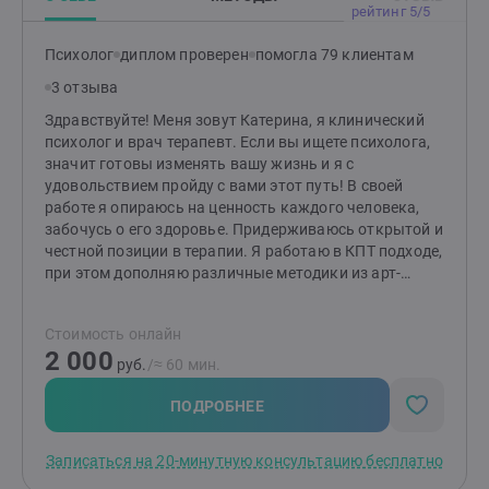
рейтинг 5/5
Психолог
диплом проверен
помогла 79 клиентам
3 отзыва
Здравствуйте! Меня зовут Катерина, я клинический
психолог и врач терапевт. Если вы ищете психолога,
значит готовы изменять вашу жизнь и я с
удовольствием пройду с вами этот путь! В своей
работе я опираюсь на ценность каждого человека,
забочусь о его здоровье. Придерживаюсь открытой и
честной позиции в терапии. Я работаю в КПТ подходе,
при этом дополняю различные методики из арт-
терапии, эмоционально-образной и телесно-
ориентированной терапии. Для меня важно
Стоимость онлайн
подбирать оптимальные методики для каждого
2 000
клиента. Я с удовольствием наблюдаю изменения в
руб.
/≈ 60 мин.
жизни клиентов. Приглашаю вас на консультацию!
ПОДРОБНЕЕ
Записаться на 20-минутную консультацию бесплатно