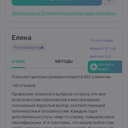
трудности в расслаблении и отдыхеПерфекционизм,
страх ошибиться, недовольство
Записаться на 20-минутную консультацию бесплатно
собойПсихосоматика, телесные блоки, сложности в
ощущении тела* Карьера и бизнес, деньги,
целиПостановка и достижение цели, планирование,
работа с блоками и установкамиНачать свой бизнес,
Елена
расширить, масштабироватьНегативные установки
10 лет стажа
связанные с деньгами, властью, влияниемСтрах
Рекомендуем
возраст 51 год
потерять бизнес, работу, страх нищетыСтрах
последствий больших денег, высокого статуса,
рейтинг 5/5
успехаСтрашно уйти с найма в свой бизнесТеряю
О СЕБЕ
МЕТОДЫ
ОТЗЫВ
смотреть
деньги, бизнес и др. повторяющиеся сценарии*
видео
Семья, родители, отношенияОбиды на родителей,
Психолог
диплом проверен
помогла 802 клиентам
взаимное непонимание, ссорыНеудовлетворенность
отношениями, конфликты, обидыПовторяющиеся
48 отзывов
семейные сценарииСложности в построении
Профессию психолога выбрала не сразу, это мое
отношенийЛюбовная зависимость (утрата себя
второе высшее образование и мое призвание,
в отношениях)Расставание, измена
осознанный взрослый выбор, соответствующий
партнераСложности в проявлении внимания, заботы,
склонностям и способностям. Каждый год я
любви к партнеру или детям* Сексологические
дополнительно учусь чему-то новому, повышая свою
вопросыМы перестали хотеть друг другаПроблемы с
квалификацию. И я счастлива, что нашла себя в том,
эрекцией, ожидание неудачиБыстро заканчиваюНет