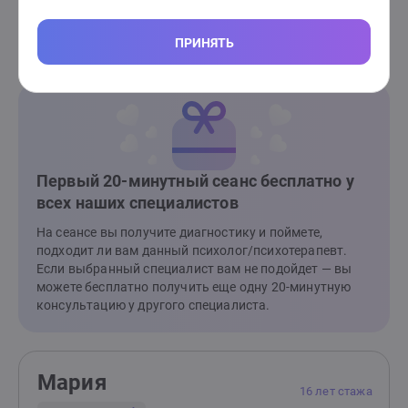
тяжёлыми психиатрическими диагнозами; любыми
зависимостями, кроме зависимости между
Записаться на 20-минутную консультацию бесплатно
ПРИНЯТЬ
партнёрами в отношениях.
Первый 20-минутный сеанс бесплатно у
всех наших специалистов
На сеансе вы получите диагностику и поймете,
подходит ли вам данный психолог/психотерапевт.
Если выбранный специалист вам не подойдет — вы
можете бесплатно получить еще одну 20-минутную
консультацию у другого специалиста.
Мария
16 лет стажа