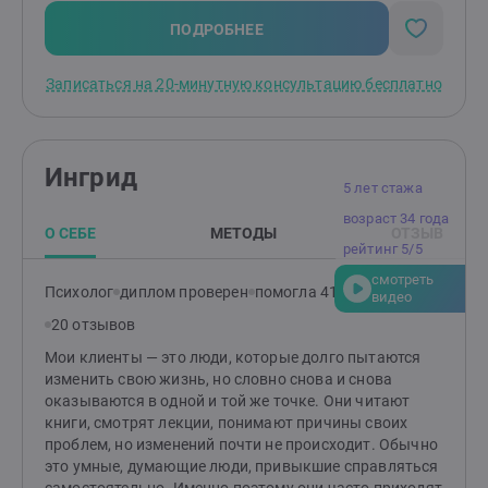
с посттравматическим стрессовым расстройством
(ПТСР), неопределенностью в жизни и повышенной
ПОДРОБНЕЕ
тревожностью, низкой самооценкой. Я понимаю, как
эти состояния могут влиять на качество жизни и
Записаться на 20-минутную консультацию бесплатно
отношения с окружающими. Также я работаю с
клиентами, сталкивающимися с агрессивным
поведением — как у себя, так и у близких. Вместе мы
находим способы управления эмоциями и
Ингрид
реакциями.Сегодня я опираюсь как на накопленные
5 лет стажа
теоретические и практические знания, так и на свой
возраст 34 года
опыт, чтобы помочь людям справиться со
О СЕБЕ
МЕТОДЫ
ОТЗЫВ
сложностями в себе, в отношениях с партнером или
рейтинг 5/5
ребенком. Я знаю, как построить гармонию и счастье
смотреть
в семейной жизни и в вашем внутреннем
Психолог
диплом проверен
помогла 410 клиентам
видео
мире.Давайте сделаем это вместе!Я здесь, чтобы
20 отзывов
поддержать вас на вашем пути к лучшей жизни.
Мои клиенты — это люди, которые долго пытаются
изменить свою жизнь, но словно снова и снова
оказываются в одной и той же точке. Они читают
книги, смотрят лекции, понимают причины своих
проблем, но изменений почти не происходит. Обычно
это умные, думающие люди, привыкшие справляться