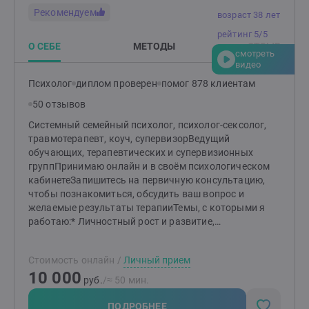
Рекомендуем
возраст 38 лет
рейтинг 5/5
О СЕБЕ
МЕТОДЫ
ОТЗЫВ
смотреть
видео
Психолог
диплом проверен
помог 878 клиентам
50 отзывов
Системный семейный психолог, психолог-сексолог,
травмотерапевт, коуч, супервизорВедущий
обучающих, терапевтических и супервизионных
группПринимаю онлайн и в своём психологическом
кабинетеЗапишитесь на первичную консультацию,
чтобы познакомиться, обсудить ваш вопрос и
желаемые результаты терапииТемы, с которыми я
работаю:* Личностный рост и развитие,
эмоциональные состоянияНеуверенность в себе,
низкая самооценкаНаучиться говорить
Стоимость онлайн
/
Личный прием
НЕТПроблемы в общенииСложные чувства - вина,
10 000
стыд, ревность, зависть, агрессияПанические атаки,
руб.
/≈ 50 мин.
страх, тревога, внутреннее напряжениеСтресс,
эмоциональное выгораниеХроническая усталость,
ПОДРОБНЕЕ