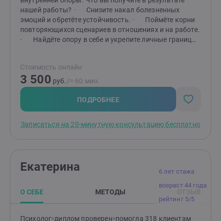
внутренней опоры. Что вы получите в результате
нашей работы? · Снизите накал болезненных
эмоций и обретёте устойчивость. · Поймёте корни
повторяющихся сценариев в отношениях и на работе.
· Найдёте опору в себе и укрепите личные границы.
· Обретёте чёткий план и инструменты для
движения вперёд. Мой опыт — ваша уверенность в
Стоимость онлайн
результате: · 6 лет активной частной практики
3 500
индивидуального консультирования. · Более 450
руб.
/≈ 60 мин.
часов работы на телефоне кризисной помощи — умею
поддерживать в сложных состояниях. · 10 лет в HR
ПОДРОБНЕЕ
— отлично понимаю контекст рабочих конфликтов,
выгорания и проблем с самореализацией.
Записаться на 20-минутную консультацию бесплатно
· Регулярно повышаю квалификацию в схема-
терапии и ЭОТ.
Екатерина
6 лет стажа
возраст 44 года
О СЕБЕ
МЕТОДЫ
ОТЗЫВ
рейтинг 5/5
Психолог
диплом проверен
помогла 318 клиентам