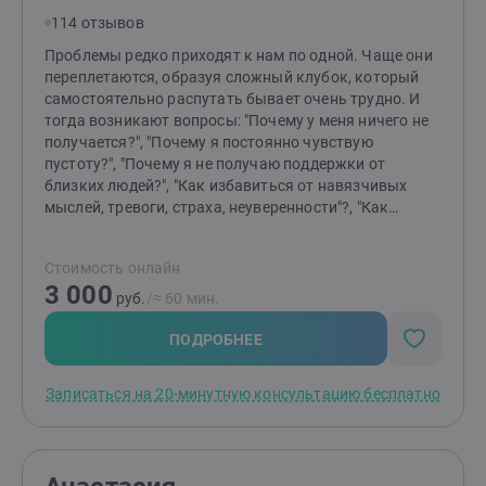
114 отзывов
Проблемы редко приходят к нам по одной. Чаще они
переплетаются, образуя сложный клубок, который
самостоятельно распутать бывает очень трудно. И
тогда возникают вопросы: "Почему у меня ничего не
получается?", "Почему я постоянно чувствую
пустоту?", "Почему я не получаю поддержки от
близких людей?", "Как избавиться от навязчивых
мыслей, тревоги, страха, неуверенности"?, "Как
отпустить обиду?", "Как перестать страдать от
измены или потери?" и т.д.Я помогаю распутать этот
Стоимость онлайн
клубок, найти причину "негативных сценариев",
3 000
научиться понимать себя и свои состояния,
руб.
/≈ 60 мин.
выстраивать здоровые отношения с близкими
людьми и окружающими, выйти из замкнутого круга,
ПОДРОБНЕЕ
делать свою жизнь лучше и получать от нее
радость.Основные принципы моей работы -
Записаться на 20-минутную консультацию бесплатно
поддержка, понимание, принятие, осознание.
действие, результат.