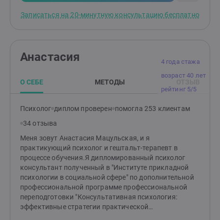
эти состояния могут влиять на качество жизни и
Записаться на 20-минутную консультацию бесплатно
отношения с окружающими. Также я работаю с
клиентами, сталкивающимися с агрессивным
поведением — как у себя, так и у близких. Вместе мы
находим способы управления эмоциями и
Анастасия
реакциями.Сегодня я опираюсь как на накопленные
4 года стажа
теоретические и практические знания, так и на свой
возраст 40 лет
опыт, чтобы помочь людям справиться со
О СЕБЕ
МЕТОДЫ
ОТЗЫВ
сложностями в себе, в отношениях с партнером или
рейтинг 5/5
ребенком. Я знаю, как построить гармонию и счастье
в семейной жизни и в вашем внутреннем
Психолог
диплом проверен
помогла 253 клиентам
мире.Давайте сделаем это вместе!Я здесь, чтобы
34 отзыва
поддержать вас на вашем пути к лучшей жизни.
Меня зовут Анастасия Мацульская, и я
практикующий психолог и гештальт-терапевт в
процессе обучения.Я дипломированный психолог
консультант полученный в "Институте прикладной
психологии в социальной сфере" по дополнительной
профессиональной программе профессиональной
переподготовки "Консультативная психология:
эффективные стратегии практической
психологической помощи"Однако для меня обучение