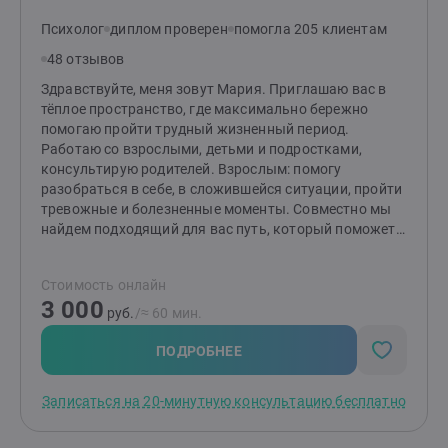
Психолог
диплом проверен
помогла 205 клиентам
48 отзывов
Здравствуйте, меня зовут Мария. Приглашаю вас в
тёплое пространство, где максимально бережно
помогаю пройти трудный жизненный период.
Работаю со взрослыми, детьми и подростками,
консультирую родителей. Взрослым: помогу
разобраться в себе, в сложившейся ситуации, пройти
тревожные и болезненные моменты. Совместно мы
найдем подходящий для вас путь, который поможет
изменить ситуацию и сделает вашу жизнь спокойнее.
Детям и подросткам: помогу разобраться со
Стоимость онлайн
страхами, вспышками гнева, эмоциональной
3 000
чувствительностью и ранимостью, обрести
руб.
/≈ 60 мин.
уверенность, улучшить отношения с окружающими.
Родителям: помогу разобраться в причинах
ПОДРОБНЕЕ
возникших трудностей и найти эффективные способы
по их устранению. Подскажу, как улучшить
Записаться на 20-минутную консультацию бесплатно
отношения и понять своего ребенка.