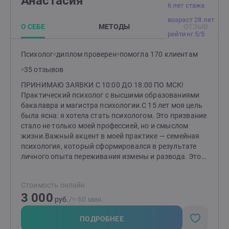
Анастасия
6 лет стажа
возраст 28 лет
О СЕБЕ
МЕТОДЫ
ОТЗЫВ
рейтинг 5/5
Психолог
диплом проверен
помогла 170 клиентам
35 отзывов
ПРИНИМАЮ ЗАЯВКИ С 10:00 ДО 18:00 ПО МСК!
Практический психолог с высшими образованиями
бакалавра и магистра психологии.С 15 лет моя цель
была ясна: я хотела стать психологом. Это призвание
стало не только моей профессией, но и смыслом
жизни.Важный акцент в моей практике — семейная
психология, который сформировался в результате
личного опыта переживания измены и развода. Этот
непростой период научил меня многому и дал
возможность глубже понять тонкости человеческих
Стоимость онлайн
отношений, а также заглянуть в «формулу»
3 000
любви.Помимо этого, я помогаю людям справляться
руб.
/≈ 60 мин.
с посттравматическим стрессовым расстройством
(ПТСР), неопределенностью в жизни и повышенной
ПОДРОБНЕЕ
тревожностью, низкой самооценкой. Я понимаю, как