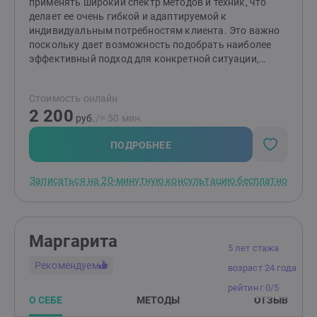
применять широкий спектр методов и техник, что
делает ее очень гибкой и адаптируемой к
индивидуальным потребностям клиента. Это важно
поскольку дает возможность подобрать наиболее
эффективный подход для конкретной ситуации,
помочь быстрее и точнее достигнуть желаемых
результатов. Такие методы способствуют гибкому
Стоимость онлайн
взаимодействию, развитию самосознания и навыков
2 200
для решения жизненных задач, что в итоге повышает
руб.
/≈ 50 мин.
качество жизни и эмоциональное благополучие. В
своей практике я использую следующий набор
ПОДРОБНЕЕ
методик. КПТ (когнитивно‑поведенческая терапия),
ACT (терапия принятия и ответственности) и CFT
Записаться на 20-минутную консультацию бесплатно
(терапия, сфокусированная на сострадании для
краткосрочных запросов. Здесь много домашних
заданий и работы с мыслями и повторяющимися
сценариями. Для более долгосрочной работы я
Маргарита
применяю юнгианский анализ (как аналитически
5 лет стажа
ориентированное консультирование). Этот метод
Рекомендуем
возраст 24 года
более мягкий, бережный, без домашних заданий.
Юнгианский анализ — глубинный разговорный
рейтинг 0/5
подход, который помогает понять внутренние
О СЕБЕ
МЕТОДЫ
ОТЗЫВ
причины повторяющихся сценариев, тревоги, апатии,