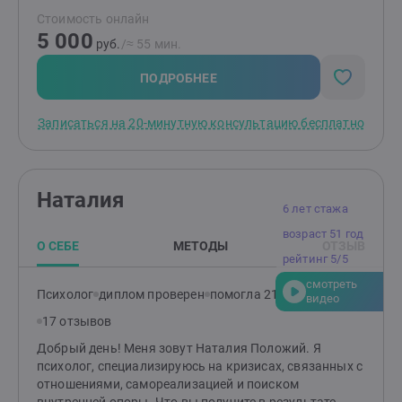
проблемами, используя собственные ресурсы. У меня
Стоимость онлайн
богатый жизненный путь. Я был инженером,
5 000
исследователем, предпринимателем, работал в науке,
руб.
/≈ 55 мин.
преподавал в университете, руководил бизнесом. Я
женат более 35 лет, отец двух взрослых сыновей.
ПОДРОБНЕЕ
Знаю, как важно и непросто сохранить близость,
уважение и тепло в долгих отношениях. Запишитесь
Записаться на 20-минутную консультацию бесплатно
на бесплатную 20-минутную встречу - и, возможно,
уже после неё вы почувствуете, что жить стало легче,
спокойнее и осмысленнее, чем было вчера.
Наталия
6 лет стажа
возраст 51 год
О СЕБЕ
МЕТОДЫ
ОТЗЫВ
рейтинг 5/5
смотреть
Психолог
диплом проверен
помогла 215 клиентам
видео
17 отзывов
Добрый день! Меня зовут Наталия Положий. Я
психолог, специализируюсь на кризисах, связанных с
отношениями, самореализацией и поиском