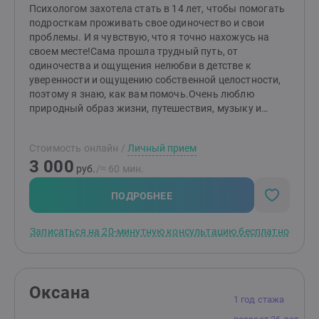
холодность одного из родителейнасилие со стороны
Психологом захотела стать в 14 лет, чтобы помогать
взрослых и братьев/сестер: эмоциональное (крик,
подросткам проживать свое одиночество и свои
игнорирование, унижение), физическое,
проблемы. И я чувствую, что я точно нахожусь на
сексуальноедефицит или отсутствие родительского
своем месте!Сама прошла трудный путь, от
внимания в детстве (ласки, любви, принятия,
одиночества и ощущения нелюбви в детстве к
объятий, заботы)смерть значимого взрослого (папа,
уверенности и ощущению собственной целостности,
мама, любимая бабушка или дедушка, дядя, тетя,
поэтому я знаю, как вам помочь.Очень люблю
крестная и тд) после которой перевернулся весь
природный образ жизни, путешествия, музыку и
мирвзрослые дети из деструктивных семей (если
животных.В свободное время пою и играю на гитаре.
родители страдали созависимостью, алкоголизмом,
наркоманией, игроманией, сексуальной или др.
Стоимость онлайн
/
Личный прием
зависимостями).Что ещё точно важно:Имею
3 000
руб.
/≈ 60 мин.
психологическое образование - пролонгированная
программа подготовки «Психологическое
ПОДРОБНЕЕ
консультирование» в Рязанском Государственном
Университете (РГУ) им. С.А. ЕсенинаПовышение
квалификации в Институте практической психологии
Записаться на 20-минутную консультацию бесплатно
«ИМАТОН» (г. Санкт-Петербург), Академии
повышения квалификации психологов,
Международной академии интегральной
психотерапии и тренинга, Профессиональной
Оксана
1 год стажа
Психотерапевтической Лиге и др.Более семи лет
личной и групповой терапии, регулярная работа в