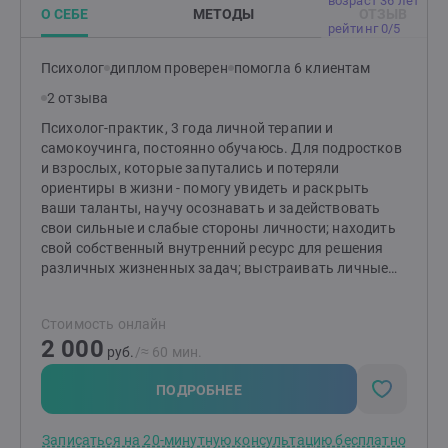
возраст 36 лет
О СЕБЕ
МЕТОДЫ
ОТЗЫВ
интервизионной и супервизионной группе, работаю
рейтинг 0/5
под руководством опытного специалиста
(супервизора)И я продолжаю развиваться и
Психолог
диплом проверен
помогла 6 клиентам
повышать свой профессиональный уровень
2 отзыва
Психолог-практик, 3 года личной терапии и
самокоучинга, постоянно обучаюсь. Для подростков
и взрослых, которые запутались и потеряли
ориентиры в жизни - помогу увидеть и раскрыть
ваши таланты, научу осознавать и задействовать
свои сильные и слабые стороны личности; находить
свой собственный внутренний ресурс для решения
различных жизненных задач; выстраивать личные
границы; помогу найти и устранить те факторы,
которые тормозят вас на пути к более легкой и
Стоимость онлайн
счастливой жизни.По-первому образованию я
2 000
бухгалтер, долгое время работала в аутсорсинговой
руб.
/≈ 60 мин.
компании, взаимодействовала напрямую с
руководителями компаний и ИП, налоговыми
ПОДРОБНЕЕ
органами. Знаю устройство корпоративной среды
изнутри.Могу помочь в налаживании отношений с
Записаться на 20-минутную консультацию бесплатно