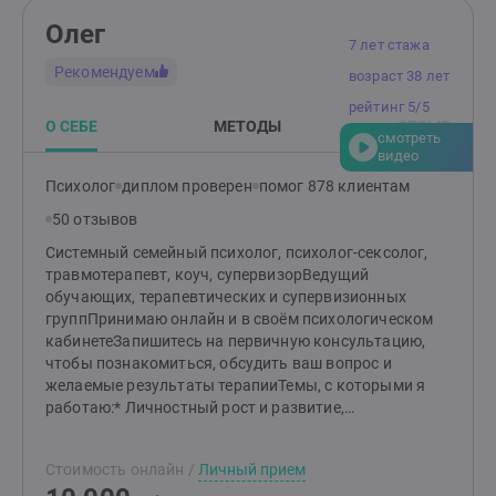
Олег
7 лет стажа
Рекомендуем
возраст 38 лет
рейтинг 5/5
О СЕБЕ
МЕТОДЫ
ОТЗЫВ
смотреть
видео
Психолог
диплом проверен
помог 878 клиентам
50 отзывов
Системный семейный психолог, психолог-сексолог,
травмотерапевт, коуч, супервизорВедущий
обучающих, терапевтических и супервизионных
группПринимаю онлайн и в своём психологическом
кабинетеЗапишитесь на первичную консультацию,
чтобы познакомиться, обсудить ваш вопрос и
желаемые результаты терапииТемы, с которыми я
работаю:* Личностный рост и развитие,
эмоциональные состоянияНеуверенность в себе,
низкая самооценкаНаучиться говорить
Стоимость онлайн
/
Личный прием
НЕТПроблемы в общенииСложные чувства - вина,