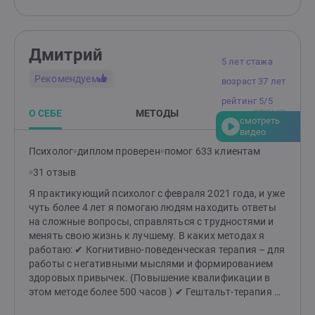
начальством, коллективом, клиентами.Научу
договариваться; принимать свои косяки и находить
пути быстрого решения последствий; просить
помощи, когда это необходимо; выводить на
Дмитрий
конструктивный диалог; отказываться от шаблонов
5 лет стажа
и внедрять новые идеи в свою работу.
Рекомендуем
возраст 37 лет
рейтинг 5/5
О СЕБЕ
МЕТОДЫ
ОТЗЫВ
смотреть
видео
Психолог
диплом проверен
помог 633 клиентам
31 отзыв
Я практикующий психолог с февраля 2021 года, и уже
чуть более 4 лет я помогаю людям находить ответы
на сложные вопросы, справляться с трудностями и
менять свою жизнь к лучшему. В каких методах я
работаю: ✔ Когнитивно-поведенческая терапия – для
работы с негативными мыслями и формированием
здоровых привычек. (Повышение квалификации в
этом методе более 500 часов ) ✔ Гештальт-терапия –
для глубокого понимания своих чувств, желаний и