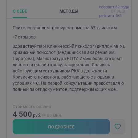
возраст 52 года
О СЕБЕ
МЕТОДЫ
ОТЗЫВ
рейтинг 5/5
Психолог
диплом проверен
помогла 67 клиентам
7 отзывов
Здравствуйте! Я Клинический психолог (диплом МГУ),
кризисный психолог (Медицинская академия им.
Пирогова), Магистратура БГПУ. Имею большой опыт
личного и онлайн консультирования. Являюсь
действующим сотрудником РКК в должности
Кризисного психолога, работающего с людьми в
условиях ЧС. На первой консультации предоставляю
полный пакет документов, подтверждающих мое
образование, квалификацию и опыт работы.
Конфиденциальность, эмпатия, экологичные методы
Стоимость онлайн
- главные принципы в работе. Устали от постоянного
4 500
стресса и тревоги? Ищете помощи в решении
руб.
/≈ 60 мин.
проблем, которые мешают вам полноценно жить?
Жизнь не всегда бывает легкой и гладкой. Иногда мы
ПОДРОБНЕЕ
оказываемся перед сложными ситуациями, когда