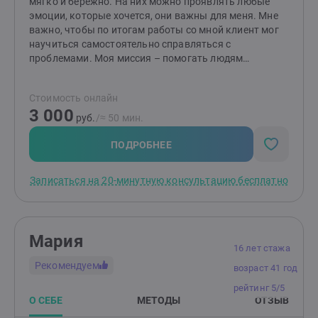
мягко и бережно. На них можно проявлять любые
эмоции, которые хочется, они важны для меня. Мне
важно, чтобы по итогам работы со мной клиент мог
научиться самостоятельно справляться с
проблемами. Моя миссия – помогать людям
выстраивать здоровые и комфортные
взаимоотношения между друг другом! Если методы
Стоимость онлайн
работы вам отзываются, то буду рада видеть вас на
3 000
консультациях. Я работаю индивидуально и в паре от
руб.
/≈ 50 мин.
16 лет (с согласия родителей). НЕ работаю с: теми, кто
не верит в психологию; теми, кого заставили прийти;
ПОДРОБНЕЕ
тяжёлыми психиатрическими диагнозами; любыми
зависимостями, кроме зависимости между
Записаться на 20-минутную консультацию бесплатно
партнёрами в отношениях.
Мария
16 лет стажа
Рекомендуем
возраст 41 год
рейтинг 5/5
О СЕБЕ
МЕТОДЫ
ОТЗЫВ