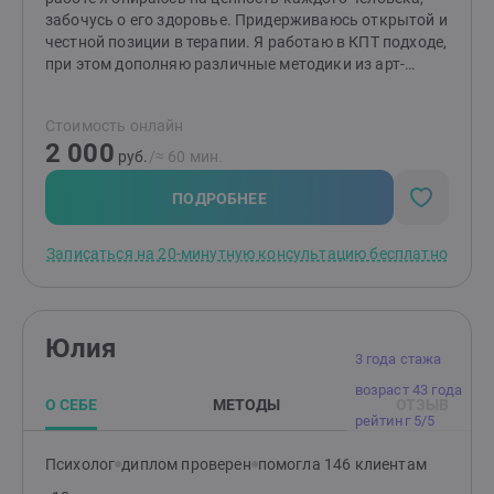
забочусь о его здоровье. Придерживаюсь открытой и
честной позиции в терапии. Я работаю в КПТ подходе,
при этом дополняю различные методики из арт-
терапии, эмоционально-образной и телесно-
ориентированной терапии. Для меня важно
Стоимость онлайн
подбирать оптимальные методики для каждого
2 000
клиента. Я с удовольствием наблюдаю изменения в
руб.
/≈ 60 мин.
жизни клиентов. Приглашаю вас на консультацию!
ПОДРОБНЕЕ
Записаться на 20-минутную консультацию бесплатно
Юлия
3 года стажа
возраст 43 года
О СЕБЕ
МЕТОДЫ
ОТЗЫВ
рейтинг 5/5
Психолог
диплом проверен
помогла 146 клиентам