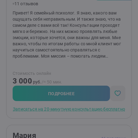
11 отзывов
поддержка и новый взгляд на привычные проблемы.
Вместе мы найдём ответы и сделаем вашу жизнь
Привет! Я семейный психолог. Я знаю, какого вам
легче, гармоничнее и счастливее. Готовы к первым
ощущать себя неправильным. И также знаю, что на
шагам? Создайте заявку, и мы начнём ваш путь к
самом деле с вами всё так! Консультации проходят
переменам!
мягко и бережно. На них можно проявлять любые
эмоции, которые хочется, они важны для меня. Мне
важно, чтобы по итогам работы со мной клиент мог
научиться самостоятельно справляться с
проблемами. Моя миссия – помогать людям
выстраивать здоровые и комфортные
взаимоотношения между друг другом! Если методы
Стоимость онлайн
работы вам отзываются, то буду рада видеть вас на
3 000
консультациях. Я работаю индивидуально и в паре от
руб.
/≈ 50 мин.
16 лет (с согласия родителей). НЕ работаю с: теми, кто
не верит в психологию; теми, кого заставили прийти;
ПОДРОБНЕЕ
тяжёлыми психиатрическими диагнозами; любыми
зависимостями, кроме зависимости между
Записаться на 20-минутную консультацию бесплатно
партнёрами в отношениях.
Мария