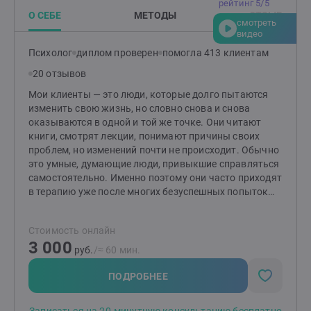
Психосоматика; И с другими запросами. В своей
рейтинг 5/5
практике я придерживаюсь этических принципов
О СЕБЕ
МЕТОДЫ
ОТЗЫВ
смотреть
психолога, имею личную психотерапию и регулярную
видео
супервизию. Кроме того, постоянно прохожу
Психолог
диплом проверен
помогла 413 клиентам
обучения и повышаю свою квалификацию.
20 отзывов
Мои клиенты — это люди, которые долго пытаются
изменить свою жизнь, но словно снова и снова
оказываются в одной и той же точке. Они читают
книги, смотрят лекции, понимают причины своих
проблем, но изменений почти не происходит. Обычно
это умные, думающие люди, привыкшие справляться
самостоятельно. Именно поэтому они часто приходят
в терапию уже после многих безуспешных попыток
решить проблему собственными силами. Я работаю в
подходе терапии принятия и ответственности (ACT) —
Стоимость онлайн
современном научно обоснованном направлении
3 000
психотерапии. Для меня терапия — это не
руб.
/≈ 60 мин.
бесконечные разговоры, а совместная работа с
понятной целью, планом и постепенными
ПОДРОБНЕЕ
изменениями в жизни.