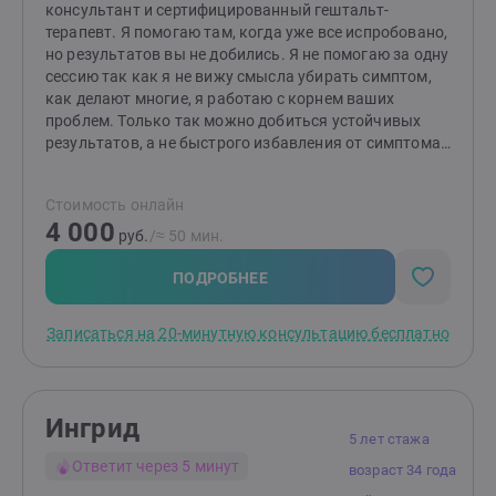
консультант и сертифицированный гештальт-
терапевт. Я помогаю там, когда уже все испробовано,
но результатов вы не добились. Я не помогаю за одну
сессию так как я не вижу смысла убирать симптом,
как делают многие, я работаю с корнем ваших
проблем. Только так можно добиться устойчивых
результатов, а не быстрого избавления от симптома.
С какими проблемами вы можете ко мне обратиться:
— Тревога, тяжелое эмоциональное состояние,
Стоимость онлайн
апатия, усталость, отчаяние, одиночество,
4 000
подавленность, отсутствие энергии; — Детско-
руб.
/≈ 50 мин.
родительские отношения; — Самоопределение,
самореализация, самопознание; — Проблемы с
ПОДРОБНЕЕ
самооценкой, неуверенность, неудовлетворенность
жизнью, отсутствия радости, счастья; — Сложности в
Записаться на 20-минутную консультацию бесплатно
отношениях с партнером, расставание, развод; —
Созависимые, абьюзивные отношения; — Проблемы
в воспитании и отношениях с детьми; — Нарушение
пищевого поведения; — Проблемы выбора,
Ингрид
сложность в принятии решения, проблемы с
5 лет стажа
мотивацией; — Выгорание, стресс, хроническая
Ответит через 5 минут
возраст 34 года
усталость; —Депрессия, панические атаки; —