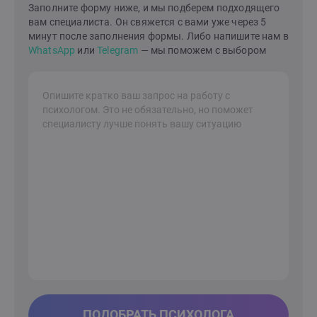
Заполните форму ниже, и мы подберем подходящего
в семейной жизни и в вашем внутреннем
вам специалиста. Он свяжется с вами уже через 5
мире.Давайте сделаем это вместе!Я здесь, чтобы
минут после заполнения формы. Либо напишите нам в
поддержать вас на вашем пути к лучшей жизни.
WhatsApp
или
Telegram
— мы поможем с выбором
ПОДОБРАТЬ ПСИХОЛОГА