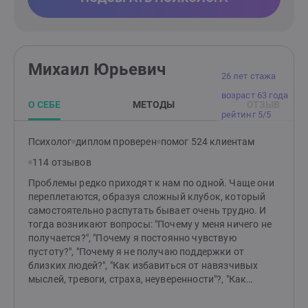
Михаил Юрьевич
26 лет стажа
возраст 63 года
О СЕБЕ
МЕТОДЫ
ОТЗЫВ
рейтинг 5/5
Психолог
диплом проверен
помог 524 клиентам
114 отзывов
Проблемы редко приходят к нам по одной. Чаще они
переплетаются, образуя сложный клубок, который
самостоятельно распутать бывает очень трудно. И
тогда возникают вопросы: "Почему у меня ничего не
получается?", "Почему я постоянно чувствую
пустоту?", "Почему я не получаю поддержки от
близких людей?", "Как избавиться от навязчивых
мыслей, тревоги, страха, неуверенности"?, "Как
отпустить обиду?", "Как перестать страдать от
измены или потери?" и т.д.Я помогаю распутать этот