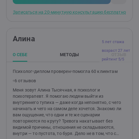
рациональную часть это может быть невозможно)
Остается ли информация, которой я делюсь
Записаться на 20-минутную консультацию бесплатно
конфиденциальной? Да, я придерживаюсь
этического кодекса. Вся информация, которой вы
делитесь на консультации остается
конфиденциальной. Обратиться к психологу — это
Алина
смелое решение. Но я верю, что это шаг навстречу
5 лет стажа
себе.
возраст 27 лет
О СЕБЕ
МЕТОДЫ
ОТЗЫВ
рейтинг 5/5
Психолог
диплом проверен
помогла 60 клиентам
6 отзывов
Меня зовут Алина Тысячная, я психолог и
психотерапевт. Я помогаю людям выйти из
внутреннего тупика — даже когда непонятно, с чего
начинать и чего на самом деле хочется. Знакомо ли
вам ощущение, что одни и те же сценарии
повторяются по кругу? Тревога накатывает без
видимой причины, отношения не складываются,
внутри — то пустота, то буря. Дело не в том, что с