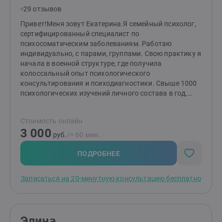
самооткрытия, роста и преодоления жизненных
29 отзывов
трудностей.
Привет!Меня зовут Екатерина.Я семейный психолог,
сертифицированный специалист по
психосоматическим заболеваниям. Работаю
индивидуально, с парами, группами. Свою практику я
начала в военной структуре, где получила
колоссальный опыт психологического
консультирования и психодиагностики. Свыше 1000
психологических изучений личного состава в год,
социометрические исследования, профессиональный
отбор и написание заключений, тренинги на
Стоимость онлайн
сплочение коллектива и командообразование,
3 000
динамическая работа с лицами, испытывающими
руб.
/≈ 60 мин.
трудности в адаптации, и много всего другого.
Однозначно, было интересно!В частной практике я
ПОДРОБНЕЕ
интегрирую весь полученный опыт и навыки.
Успешно работаю с людьми, испытывающими
Записаться на 20-минутную консультацию бесплатно
тревогу, апатию, усталость, которые хотят изменит
свою жизнь, но не знают как. На встречах я создаю
доверительную и поддерживающую атмосферу, в
которой клиенту будет комфортно и безопасно
Элина