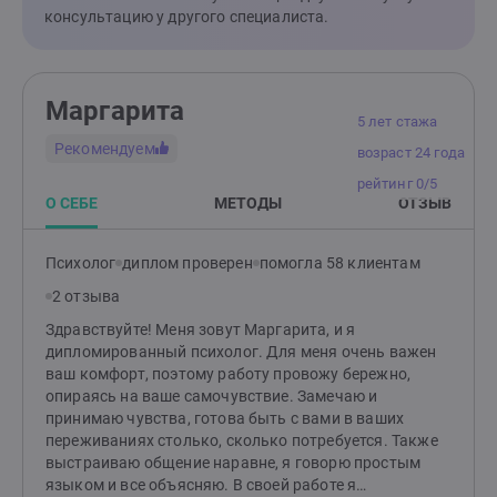
язык образов - сны, фантазии, ассоциации. Цель
консультацию у другого специалиста.
метода усилить контакт с собой, вернуть ощущение
опоры и целостности, расширить свободу выбора и
найти личный смысл происходящего. Это основной
метод моей работы, в котором я постоянно
Маргарита
совершенствуюсь. Отдельно хочу выделить анализ
5 лет стажа
снов, где мы исследуем их содержание и ваши
Рекомендуем
возраст 24 года
реакции на них, ищем повторяющиеся темы и
рейтинг 0/5
возможные триггеры, учимся снижать тревожность,
О СЕБЕ
МЕТОДЫ
ОТЗЫВ
связанную со сновидениями, и возвращать
ощущение контроля и спокойствия. Как я работаю:
Онлайн‑консультации в удобном вам формате
Психолог
диплом проверен
помогла 58 клиентам
(аудио/видео/текст). Если хотите записаться на 20-
2 отзыва
минутную бесплатную встречу, напишите, что вас
беспокоит сейчас и как давно это длится.
Здравствуйте! Меня зовут Маргарита, и я
дипломированный психолог. Для меня очень важен
ваш комфорт, поэтому работу провожу бережно,
опираясь на ваше самочувствие. Замечаю и
принимаю чувства, готова быть с вами в ваших
переживаниях столько, сколько потребуется. Также
выстраиваю общение наравне, я говорю простым
языком и все объясняю. В своей работе я