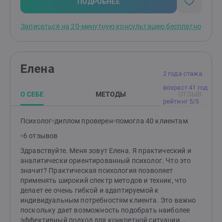
Родителям: помогу разобраться в причинах
ПОДРОБНЕЕ
возникших трудностей и найти эффективные способы
по их устранению. Подскажу, как улучшить
Записаться на 20-минутную консультацию бесплатно
отношения и понять своего ребенка.
Елена
2 года стажа
возраст 41 год
О СЕБЕ
МЕТОДЫ
ОТЗЫВ
рейтинг 5/5
Психолог
диплом проверен
помогла 40 клиентам
6 отзывов
Здравствуйте. Меня зовут Елена. Я практический и
аналитически ориентированный психолог. Что это
значит? Практическая психология позволяет
применять широкий спектр методов и техник, что
делает ее очень гибкой и адаптируемой к
индивидуальным потребностям клиента. Это важно
поскольку дает возможность подобрать наиболее
эффективный подход для конкретной ситуации,