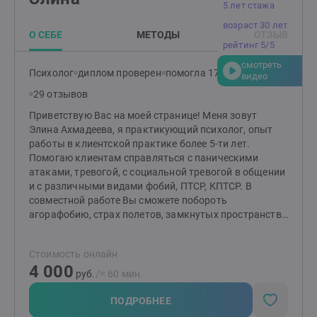
говорить о своих тревогах и переживаниях.Я помогу
5 лет стажа
пройти через трудности и кризисы, прожить эмоции,
возраст 30 лет
выстроить здоровые гармоничные отношения с
О СЕБЕ
МЕТОДЫ
ОТЗЫВ
окружающими, гармонизировать семейные
рейтинг 5/5
отношения, найти ресурсы. В терапии со мной Вы
смотреть
снова почувствуете вкус жизни, радость отношений,
Психолог
диплом проверен
помогла 171 клиенту
видео
обретете стабильность и уверенность.Клиенты
29 отзывов
отмечают мою отзывчивость, бережность в работе,
эмпатичность. Соблюдаю нормы этического кодекса,
Приветствую Вас на моей странице! Меня зовут
регулярно работаю с супервизором и повышаю свои
Элина Ахмадеева, я практикующий психолог, опыт
профессиональные знания. На сессиях можно
работы в клиентской практике более 5-ти лет.
выражаться матерными словами, проявлять все
Помогаю клиентам справляться с паническими
свои эмоции, говорить открыто и откровенно.
атаками, тревогой, с социальной тревогой в общении
и с различными видами фобий, ПТСР, КПТСР. В
совместной работе Вы сможете побороть
агорафобию, страх полетов, замкнутых пространств,
общения с незнакомыми людьми, страх выступлений,
самокритику, нелюбовь к себе и это только не
Стоимость онлайн
сколько примеров с чем можно ко мне обратиться. С
4 000
помощью нашей совместной работы мои клиенты
руб.
/≈ 60 мин.
возвращаются к привычной жизни без тревог и
фобий. Могут более уверенно и расслаблено
ПОДРОБНЕЕ
налаживать собственную жизнь к лучшему. Могу