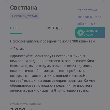
Светлана
29 лет стажа
Рекомендуем
возраст 53 года
рейтинг 5/5
О СЕБЕ
МЕТОДЫ
ОТЗЫВ
смотреть
видео
Психолог
диплом проверен
помогла 388 клиентам
40 отзывов
Здравствуйте! Меня зовут Светлана Юрина, я
психолог и рада приветствовать вас на своем блоге.
Возможно, вы не задумывались о необходимости
психологической помощи, но есть проблемы,
которые мешают вам жить полной жизнью.Не
оставайтесь дин на один с неприятностями. Ко мне
обращаются за помощью в решении трудностей в
личной и семейной жизни.Я приглашаю вас на
индивидуальные консультации, на которых помогу
вам разобраться со своими чувствами и состоянием,
Стоимость онлайн
обрести уверенность и пережить кризис. Я знаю, что