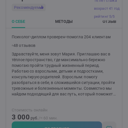
16 лет стажа
Рекомендуем
возраст 41 год
рейтинг 5/5
О СЕБЕ
МЕТОДЫ
ОТЗЫВ
Психолог
диплом проверен
помогла 204 клиентам
48 отзывов
Здравствуйте, меня зовут Мария. Приглашаю вас в
тёплое пространство, где максимально бережно
помогаю пройти трудный жизненный период.
Работаю со взрослыми, детьми и подростками,
консультирую родителей. Взрослым: помогу
разобраться в себе, в сложившейся ситуации, пройти
тревожные и болезненные моменты. Совместно мы
найдем подходящий для вас путь, который поможет
изменить ситуацию и сделает вашу жизнь спокойнее.
Детям и подросткам: помогу разобраться со
Стоимость онлайн
страхами, вспышками гнева, эмоциональной
3 000
чувствительностью и ранимостью, обрести
руб.
/≈ 60 мин.
уверенность, улучшить отношения с окружающими.