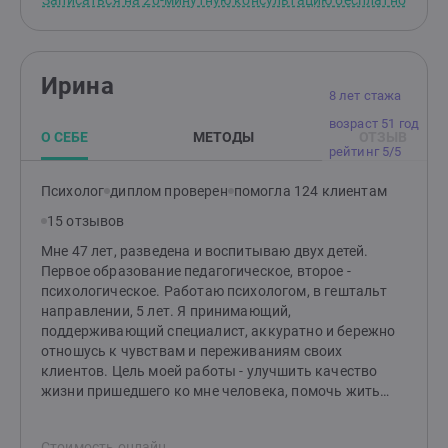
Записаться на 20-минутную консультацию бесплатно
Ирина
8 лет стажа
возраст 51 год
О СЕБЕ
МЕТОДЫ
ОТЗЫВ
рейтинг 5/5
Психолог
диплом проверен
помогла 124 клиентам
15 отзывов
Мне 47 лет, разведена и воспитываю двух детей.
Первое образование педагогическое, второе -
психологическое. Работаю психологом, в гештальт
направлении, 5 лет. Я принимающий,
поддерживающий специалист, аккуратно и бережно
отношусь к чувствам и переживаниям своих
клиентов. Цель моей работы - улучшить качество
жизни пришедшего ко мне человека, помочь жить
жизнь Свою, поймать и осознать чувство свободы,
наполненности и самоуправляемости своей жизни.
Стоимость онлайн