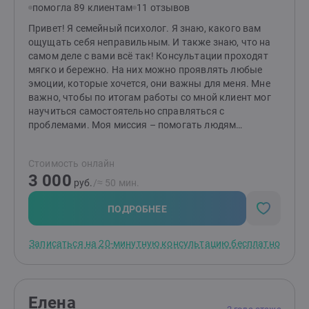
помогла 89 клиентам
11 отзывов
поддержка и новый взгляд на привычные проблемы.
Вместе мы найдём ответы и сделаем вашу жизнь
Привет! Я семейный психолог. Я знаю, какого вам
легче, гармоничнее и счастливее. Готовы к первым
ощущать себя неправильным. И также знаю, что на
шагам? Создайте заявку, и мы начнём ваш путь к
самом деле с вами всё так! Консультации проходят
переменам!
мягко и бережно. На них можно проявлять любые
эмоции, которые хочется, они важны для меня. Мне
важно, чтобы по итогам работы со мной клиент мог
научиться самостоятельно справляться с
проблемами. Моя миссия – помогать людям
выстраивать здоровые и комфортные
взаимоотношения между друг другом! Если методы
Стоимость онлайн
работы вам отзываются, то буду рада видеть вас на
3 000
консультациях. Я работаю индивидуально и в паре от
руб.
/≈ 50 мин.
16 лет (с согласия родителей). НЕ работаю с: теми, кто
не верит в психологию; теми, кого заставили прийти;
ПОДРОБНЕЕ
тяжёлыми психиатрическими диагнозами; любыми
зависимостями, кроме зависимости между
Записаться на 20-минутную консультацию бесплатно
партнёрами в отношениях.
Елена