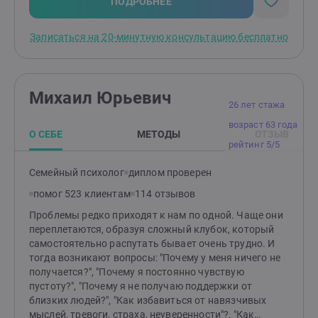
своей практике я использую следующий набор
ПОДРОБНЕЕ
методик. КПТ (когнитивно‑поведенческая терапия),
ACT (терапия принятия и ответственности) и CFT
Записаться на 20-минутную консультацию бесплатно
(терапия, сфокусированная на сострадании для
краткосрочных запросов. Здесь много домашних
заданий и работы с мыслями и повторяющимися
сценариями. Для более долгосрочной работы я
Михаил Юрьевич
применяю юнгианский анализ (как аналитически
26 лет стажа
ориентированное консультирование). Этот метод
возраст 63 года
более мягкий, бережный, без домашних заданий.
О СЕБЕ
МЕТОДЫ
ОТЗЫВ
Юнгианский анализ — глубинный разговорный
рейтинг 5/5
подход, который помогает понять внутренние
причины повторяющихся сценариев, тревоги, апатии,
Семейный психолог
диплом проверен
сложностей в отношениях и кризисов выбора. В
помог 523 клиентам
114 отзывов
работе мы исследуем не только текущие события и
мысли, но и бессознательные процессы: чувства,
Проблемы редко приходят к нам по одной. Чаще они
внутренние конфликты, защитные стратегии, а также
переплетаются, образуя сложный клубок, который
язык образов - сны, фантазии, ассоциации. Цель
самостоятельно распутать бывает очень трудно. И
метода усилить контакт с собой, вернуть ощущение
тогда возникают вопросы: "Почему у меня ничего не
опоры и целостности, расширить свободу выбора и
получается?", "Почему я постоянно чувствую
найти личный смысл происходящего. Это основной
пустоту?", "Почему я не получаю поддержки от
метод моей работы, в котором я постоянно
близких людей?", "Как избавиться от навязчивых
совершенствуюсь. Отдельно хочу выделить анализ
мыслей, тревоги, страха, неуверенности"?, "Как