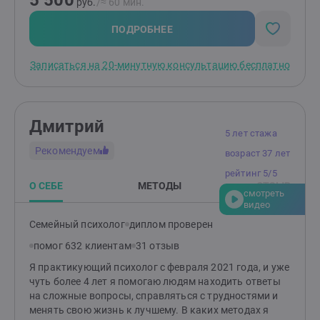
5 500
руб.
/≈ 60 мин.
лекарств.Мои достижения:Регулярно прохожу
обучение, супервизии, состою в психологических
ПОДРОБНЕЕ
сообществах.Преподаю сексологию .Веду свои блоги
в соцсетях и канал в телеграме.Провожу онлайн
Записаться на 20-минутную консультацию бесплатно
курсы и групповую терапию.Пишу статьи.Мои
увлечения:Люблю психологию- это дело моей жизни.
путешествовать, заниматься йогой.Буду рада помочь
Вам! Пишите и мы подберем оптимальный вариант
Дмитрий
для решения вашего запроса.
5 лет стажа
Рекомендуем
возраст 37 лет
рейтинг 5/5
О СЕБЕ
МЕТОДЫ
ОТЗЫВ
смотреть
видео
Семейный психолог
диплом проверен
помог 632 клиентам
31 отзыв
Я практикующий психолог с февраля 2021 года, и уже
чуть более 4 лет я помогаю людям находить ответы
на сложные вопросы, справляться с трудностями и
менять свою жизнь к лучшему. В каких методах я