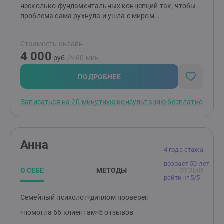
несколько фундаментальных концепций так, чтобы
проблема сама рухнула и ушла с миром.
Специализация: • Неуверенность в себе и проблемы
самооценки• Страхи и тревога• Панические атаки•
Стоимость онлайн
Нежелательное эмоциональное состояние (чувство
4 000
вины, гнева, обиды и др.)• Проблемы в общении с
руб.
/≈ 60 мин.
людьми• Семейные конфликты• Проблемы на работе•
Вредные привычки и зависимости (алкоголь,
ПОДРОБНЕЕ
наркотики, игра, РПП)• Любовная зависимость•
Стресс и выгорание• Самоопределение и развитие•
Записаться на 20-минутную консультацию бесплатно
Выбор и достижение цели
Анна
4 года стажа
возраст 50 лет
О СЕБЕ
МЕТОДЫ
ОТЗЫВ
рейтинг 5/5
Семейный психолог
диплом проверен
помогла 66 клиентам
5 отзывов