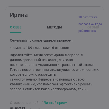
Ирина
18 лет стажа
возраст 42 года
О СЕБЕ
МЕТОДЫ
ОТЗЫВ
рейтинг 5/5
Семейный психолог
диплом проверен
помогла 189 клиентам
16 отзывов
Здравствуйте. Меня зовут Ирина Доброва. Я
дипломированный психолог , сексолог,
психотерапевт в модальности транзактный анализ.
Готова помочь, если вы столкнулись со сложностями,
которые сложно разрешить
самостоятельно.Непрерывно повышаю свою
квалификацию, что помогает эффективно решать
запросы клиентов как в краткосрочном, так и
длительном формате.Подбираю метод работы
индивидуально под клиента.Ко мне можно
Стоимость онлайн
/
Личный прием
обратиться с широким кругом запросов, кроме
химических зависимостей и за назначением