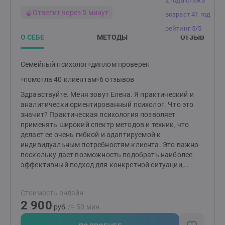
2 года стажа
Ответит через 5 минут
возраст 41 год
рейтинг 5/5
О СЕБЕ
МЕТОДЫ
ОТЗЫВ
Семейный психолог
диплом проверен
помогла 40 клиентам
6 отзывов
Здравствуйте. Меня зовут Елена. Я практический и
аналитически ориентированный психолог. Что это
значит? Практическая психология позволяет
применять широкий спектр методов и техник, что
делает ее очень гибкой и адаптируемой к
индивидуальным потребностям клиента. Это важно
поскольку дает возможность подобрать наиболее
эффективный подход для конкретной ситуации,
помочь быстрее и точнее достигнуть желаемых
результатов. Такие методы способствуют гибкому
Стоимость онлайн
взаимодействию, развитию самосознания и навыков
2 900
для решения жизненных задач, что в итоге повышает
руб.
/≈ 50 мин.
качество жизни и эмоциональное благополучие. В