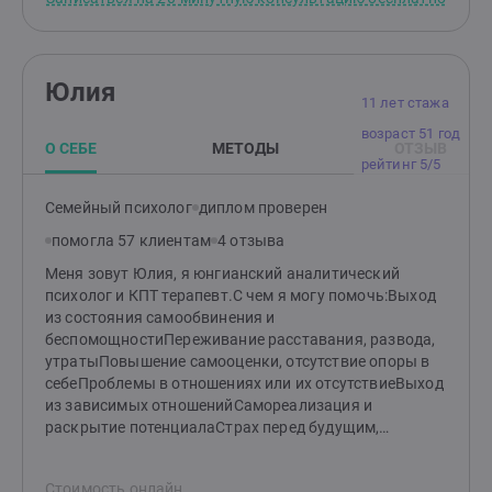
разум неразрывно связаны. Пишу книги, ведь слова
— это способ осмыслить и прожить
опыт. Воспитываю подростка, а значит, знаю, каково
это — искать общий язык с будущим
Юлия
взрослым. Выступаю со стендапом, потому что юмор
11 лет стажа
— мощный ресурс для преодоления трудностей.Я
возраст 51 год
убеждена: перемены возможны в любом возрасте, а
О СЕБЕ
МЕТОДЫ
ОТЗЫВ
кризисы — это не конец, а возможность
рейтинг 5/5
перезапуска.Давайте начнем!Если вам нужна
поддержка, если вы хотите разобраться в себе и
Семейный психолог
диплом проверен
своей жизни, сделать шаг к лучшему — приходите на
помогла 57 клиентам
4 отзыва
консультацию. Мы вместе найдем решения, которые
помогут вам чувствовать себя увереннее, спокойнее
Меня зовут Юлия, я юнгианский аналитический
и счастливее.Буду рада знакомству!
психолог и КПТ терапевт.С чем я могу помочь:Выход
из состояния самообвинения и
беспомощностиПереживание расставания, развода,
утратыПовышение самооценки, отсутствие опоры в
себеПроблемы в отношениях или их отсутствиеВыход
из зависимых отношенийСамореализация и
раскрытие потенциалаСтрах перед будущим,
прокрастинацияВ работе с клиентами я применяю
множество разных техник, но мое основное
Стоимость онлайн