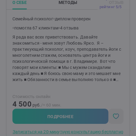
О СЕБЕ
МЕТОДЫ
ОТЗЫВ
терапевтические отношения, чтобы жить в доверии к
рейтинг 5/5
миру и наладить отношения с самим собой: своим
телом, прошлым и будущим, своими дарованиями.
Семейный психолог
диплом проверен
Личная сессия длится 60 мин, парная/семейная - 90
помогла 67 клиентам
4 отзыва
мин. Оплата в любой валюте.
Я рада вас всех приветствовать. Давайте
знакомиться - меня зовут Любовь Ярко. Я –
практикующий психолог, коуч, преподаватель йоги с
многолетним стажем, основатель центра йоги и
психологической помощи в г. Владимире. Вот что
говорят мои клиенты: ■ Мы с мужем скандалим
каждый день ■ Я боюсь свою маму и это мешает мне
жить ■ Обязанности в семье выполняю только я ■
Мама постоянно предъявляет мне претензии ■ Отец
никогда меня не хвалит ■ В нашей семье не принято
Стоимость онлайн
благодарить ■ Мой ребенок заставляет меня злится ■
4 500
Я не хочу идти домой, потому что снова буду
руб.
/≈ 60 мин.
виноватым ■ Мой муж тиран ■ Скандал с женой
возникает на пустом месте ■ Мои родители
ПОДРОБНЕЕ
несправедливы ко мне ■ Начальник срывается на
меня всегда, когда видит ■ Даже если я все делаю
Записаться на 20-минутную консультацию бесплатно
правильно, меня никогда не хвалят ■ Все люди