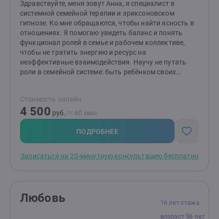
Здравствуйте, меня зовут Анна, я специалист в
системной семейной терапии и эриксоновском
гипнозе. Ко мне обращаются, чтобы найти ясность в
отношениях. Я помогаю увидеть баланс и понять
функционал ролей в семье и рабочем коллективе,
чтобы не тратить энергию и ресурс на
неэффективные взаимодействия. Научу не путать
роли в семейной системе: быть ребёнком своих
родителей и родителем своих детей. Помогу
разобраться в желаниях, чтобы сделать правильный
Стоимость онлайн
для вас выбор в сложных ситуациях. Системная
4 500
семейная терапия стала моей базой для понимания
руб.
/≈ 60 мин.
человека. Основное образование по клинической
психологии позволяет вовремя заметить симптомы,
ПОДРОБНЕЕ
это помогает предотвратить развитие серьёзных
психологических проблем. Повышение
Записаться на 20-минутную консультацию бесплатно
квалификации в области когнитивно-поведенческой
терапии даёт возможность эффективно работать с
тревогами и убеждениями. Применяю эриксоновский
гипноз и генеративный коучинг, что расширяет
Любовь
возможности работы с внутренними ресурсами и
16 лет стажа
бессознательным. 14 лет живу в межкультурной
возраст 56 лет
среде Европы. Приглашаю в долгосрочные