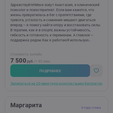
давления, анонимно. Гарантирую легкость в
Здравствуйте!Меня зовут Анастасия, я клинический
общении, без оценки, критики и личных
психолог и психотерапевт. Если вам кажется, что
историй).Уважаю индивидуальность каждого.В
жизнь превратилась в бег с препятствиями, где
прошлом опыт создания и руководство частной
тревога, усталость и сомнения мешают двигаться
начальной школой, ведение женского клуба,
вперед — я помогу найти опору и восстановить силы.
организации бизнеса в торговле онлайн.Провожу
В терапии, как и в спорте, важны устойчивость,
индивидуальные и групповые встречи.Со мной легко
гибкость и готовность к переменам. А главное —
и не страшно!
поддержка рядом.Как я работаюЯ использую
комплексный подход, адаптируя методы под каждого
человека. В моей работе сочетаются:Когнитивно-
Стоимость онлайн
поведенческая терапия (КПТ) — поможет осознать и
7 500
изменить деструктивные мысли и
руб.
/≈ 85 мин.
поведение.Образно-эмоциональная терапия —
работает с глубинными переживаниями и
ПОДРОБНЕЕ
эмоциями.Психосоматика — если тело говорит через
симптомы, мы разберемся, о чем оно
Записаться на 20-минутную консультацию бесплатно
сигнализирует.Терапия расстройств пищевого
поведения — если отношения с едой стали
напряженными, поможем восстановить
баланс.Групповая и семейная терапия — если важно
Маргарита
наладить отношения и научиться слышать друг
4 года стажа
друга.Я ценю честность, поэтому говорю прямо: