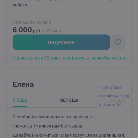
Совмещение подходов дает более быстрый и
работу.
существенный результат. Психотерапевт и клиент –
это рабочий альянс, вместе мы нежно и бережно
Стоимость онлайн
обследуем бессознательное и проработаем травмы. Я
6 000
делаю разбор каждой проблемы и каждого
руб.
/≈ 60 мин.
состояния с которым ко мне обращается клиент и
разрабатываю индивидуальные техники для работы
ПОДРОБНЕЕ
с психикой.
Записаться на 20-минутную консультацию бесплатно
Елена
7 лет стажа
возраст 42 года
О СЕБЕ
МЕТОДЫ
ОТЗЫВ
рейтинг 0/5
Семейный психолог
диплом проверен
помогла 14 клиентам
0 отзывов
Давайте знакомиться! Меня зовут Елена Водяницкая,