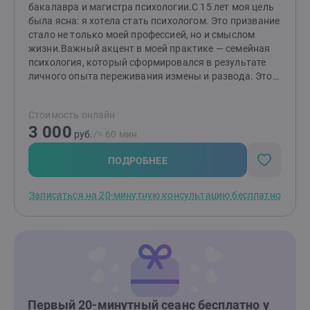
бакалавра и магистра психологии.С 15 лет моя цель
была ясна: я хотела стать психологом. Это призвание
стало не только моей профессией, но и смыслом
жизни.Важный акцент в моей практике — семейная
психология, который сформировался в результате
личного опыта переживания измены и развода. Этот
непростой период научил меня многому и дал
возможность глубже понять тонкости человеческих
Стоимость онлайн
отношений, а также заглянуть в «формулу»
3 000
любви.Помимо этого, я помогаю людям справляться
руб.
/≈ 60 мин.
с посттравматическим стрессовым расстройством
(ПТСР), неопределенностью в жизни и повышенной
ПОДРОБНЕЕ
тревожностью, низкой самооценкой. Я понимаю, как
эти состояния могут влиять на качество жизни и
Записаться на 20-минутную консультацию бесплатно
отношения с окружающими. Также я работаю с
клиентами, сталкивающимися с агрессивным
поведением — как у себя, так и у близких. Вместе мы
находим способы управления эмоциями и
реакциями.Сегодня я опираюсь как на накопленные
теоретические и практические знания, так и на свой
опыт, чтобы помочь людям справиться со
сложностями в себе, в отношениях с партнером или
Первый 20-минутный сеанс бесплатно у