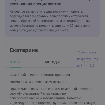
ребенком. Я знаю, как построить гармонию и счастье
всех наших специалистов
в семейной жизни и в вашем внутреннем
мире.Давайте сделаем это вместе!Я здесь, чтобы
На сеансе вы получите диагностику и поймете,
поддержать вас на вашем пути к лучшей жизни.
подходит ли вам данный психолог/психотерапевт.
Если выбранный специалист вам не подойдет — вы
можете бесплатно получить еще одну 20-минутную
консультацию у другого специалиста.
Екатерина
10 лет стажа
возраст 31 год
О СЕБЕ
МЕТОДЫ
ОТЗЫВ
рейтинг 5/5
Семейный психолог
диплом проверен
помогла 414 клиентам
29 отзывов
Привет!Меня зовут Екатерина.Я семейный психолог,
сертифицированный специалист по
психосоматическим заболеваниям. Работаю
индивидуально, с парами, группами. Свою практику я