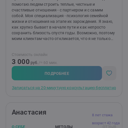
помогаю людям строить теплые, честные и
счастливые отношения - с партнером и с самим
собой. Моя специализация - психология семейной
жизни и отношения на этапе их зарождения. Я знаю,
как хрупко бывает в начале пути и как непросто
сохранить близость спустя годы. Возможно, поэтому
моим клиентам часто откликается, что я не только
психолог, но и жена, и мама. Жизненный опыт
помогает мне чувствовать те нюансы, о которых не
Стоимость онлайн
прочитаешь в учебниках. В своей работе опираюсь на
3 000
бережный подход, практические инструменты и
руб.
/≈ 60 мин.
глубокое уважение к уникальному пути каждого. Моя
задача помочь вам услышать себя, договориться с
ПОДРОБНЕЕ
партнёром и вернуть радость от общения, даже если
сейчас кажется, что надежды нет. Вместе мы создаём
Записаться на 20-минутную консультацию бесплатно
пространство, где вы сможете: · Услышать себя и
свои истинные желания. · Понять, почему в
отношениях возникает боль или недопонимание. ·
Найти опору, чтобы двигаться дальше - в паре или
Анастасия
самостоятельно. Я работаю онлайн с парами и теми,
8 лет стажа
кто только ищет партнера или хочет разобраться в
возраст 42 года
уже существующих отношениях. Если чувствуете, что
О СЕБЕ
МЕТОДЫ
ОТЗЫВ