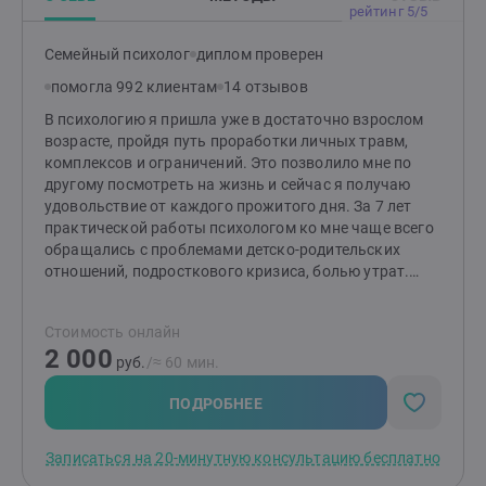
пришло время перемен, - буду рада знакомству
рейтинг 5/5
Семейный психолог
диплом проверен
помогла 992 клиентам
14 отзывов
В психологию я пришла уже в достаточно взрослом
возрасте, пройдя путь проработки личных травм,
комплексов и ограничений. Это позволило мне по
другому посмотреть на жизнь и сейчас я получаю
удовольствие от каждого прожитого дня. За 7 лет
практической работы психологом ко мне чаще всего
обращались с проблемами детско-родительских
отношений, подросткового кризиса, болью утрат.
Помимо классического высшего психологического
образования ,прошла ряд курсов, тренингов. Рада
Стоимость онлайн
буду поделиться своими знаниями и быть полезной
2 000
тем, кто готов к изменениям!Чаще всего в работе
руб.
/≈ 60 мин.
использую гештальт-подход.
ПОДРОБНЕЕ
Записаться на 20-минутную консультацию бесплатно