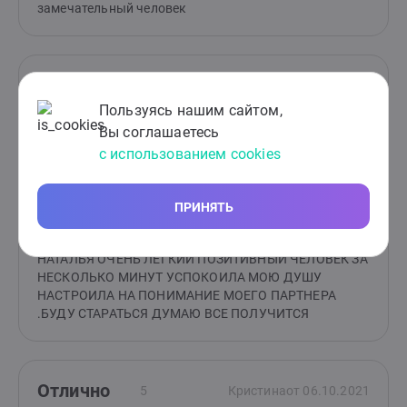
замечательный человек
Отлично
5
Людмила
от 20.10.2021
Пользуясь нашим сайтом,
Общение с таким психологом придало мне лёгкости,
Вы соглашаетесь
уверенности, появилось настроение...! Ничего
лишнего в общении, всё по факту и и с пользой!
с использованием cookies
ПРИНЯТЬ
Отлично
5
Марина
от 17.10.2021
НАТАЛЬЯ ОЧЕНЬ ЛЕГКИЙ ПОЗИТИВНЫЙ ЧЕЛОВЕК ЗА
НЕСКОЛЬКО МИНУТ УСПОКОИЛА МОЮ ДУШУ
НАСТРОИЛА НА ПОНИМАНИЕ МОЕГО ПАРТНЕРА
.БУДУ СТАРАТЬСЯ ДУМАЮ ВСЕ ПОЛУЧИТСЯ
Отлично
5
Кристина
от 06.10.2021