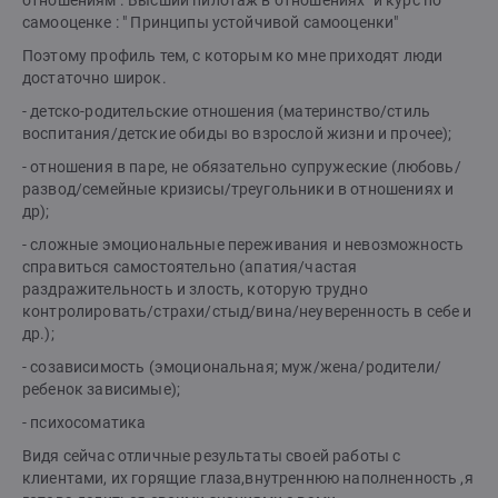
отношениям :"Высший пилотаж в отношениях" и курс по
самооценке : " Принципы устойчивой самооценки"
Поэтому профиль тем, с которым ко мне приходят люди
достаточно широк.
- детско-родительские отношения (материнство/стиль
воспитания/детские обиды во взрослой жизни и прочее);
- отношения в паре, не обязательно супружеские (любовь/
развод/семейные кризисы/треугольники в отношениях и
др);
- сложные эмоциональные переживания и невозможность
справиться самостоятельно (апатия/частая
раздражительность и злость, которую трудно
контролировать/страхи/стыд/вина/неуверенность в себе и
др.);
- созависимость (эмоциональная; муж/жена/родители/
ребенок зависимые);
- психосоматика
Видя сейчас отличные результаты своей работы с
клиентами, их горящие глаза,внутреннюю наполненность ,я