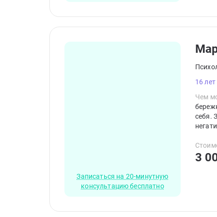
Ма
Психо
16 лет
Чем мо
береж
себя. 
негати
кажды
транс
Стоим
3 0
Записаться на 20-минутную
консультацию бесплатно