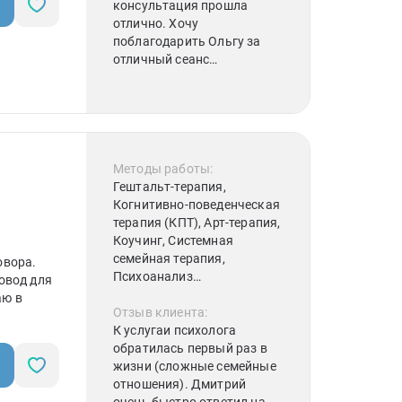
EMDR), Краткосрочная
консультация прошла
ась и
стратегическая терапия
отлично. Хочу
ки
Дж. Нардонэ (KCT),
поблагодарить Ольгу за
Эмоционально-
отличный сеанс
фокусированная терапия
психологии. Я смогла
ческие
(ЭФТ)
довериться и поделиться
своей проблемой. Ольга
выслушала, дала совет и
поддержала меня, за это ей
отдельное спасибо! Очень
Методы работы:
советую консультацию
Гештальт-терапия,
именно у неё
Когнитивно-поведенческая
терапия (КПТ), Арт-терапия,
Коучинг, Системная
семейная терапия,
овора.
Психоанализ
овод для
(классический)
аю в
Отзыв клиента:
К услугаи психолога
йная
обратилась первый раз в
одствуюсь
жизни (сложные семейные
отношения). Дмитрий