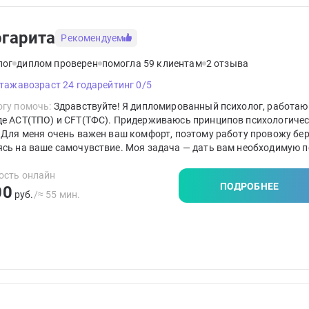
гарита
Рекомендуем
лог
диплом проверен
помогла 59 клиентам
2 отзыва
стажа
возраст 24 года
рейтинг 0/5
гу помочь:
Здравствуйте! Я дипломированный психолог, работаю
де ACT(ТПО) и CFT(ТФС). Придерживаюсь принципов психологиче
 Для меня очень важен ваш комфорт, поэтому работу провожу бе
ясь на ваше самочувствие. Моя задача — дать вам необходимую 
чь стать автором собственной жизни.
ость онлайн
ПОДРОБНЕЕ
00
руб.
/≈ 55 мин.