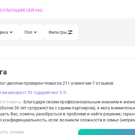
СУЛЬТАЦИЯ СЕЙЧАС
Цена
Пол
Фильтры
га
лог
диплом проверен
помогла 211 клиентам
7 отзывов
стажа
возраст 53 года
рейтинг 5/5
гу помочь:
Благодаря своим профессиональным знаниям и жизн
(более 30 лет супружества с одним партнером), я могу вниматель
ать Вас, помочь разобраться в проблеме и найти решение, гаран
ю конфиденциальность, если: возникли сложности в семье (непр
ласия, частые ссоры, измена, угроза развода);не получается пос
ния или они постоянно разрушаются;чувствуете себя несчастным
ость онлайн