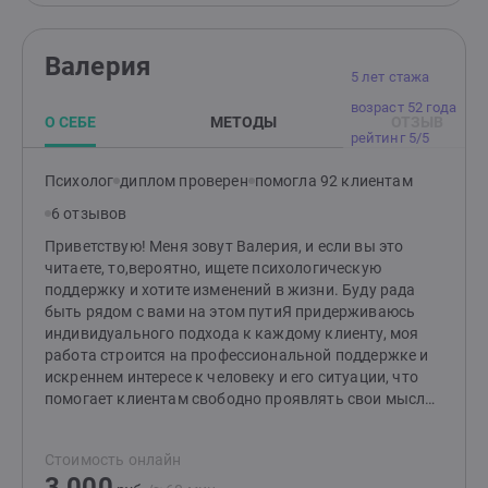
отношений и близких людей. Вообще я берусь
работать с разными (хотя и не со всеми) задачами.
Возьмусь помочь, или нет – решаю индивидуально на
Валерия
первой встрече. Не берусь, например, работать с
5 лет стажа
химическими и игровыми зависимостями.
возраст 52 года
О СЕБЕ
МЕТОДЫ
ОТЗЫВ
рейтинг 5/5
Психолог
диплом проверен
помогла 92 клиентам
6 отзывов
Приветствую! Меня зовут Валерия, и если вы это
читаете, то,вероятно, ищете психологическую
поддержку и хотите изменений в жизни. Буду рада
быть рядом с вами на этом путиЯ придерживаюсь
индивидуального подхода к каждому клиенту, моя
работа строится на профессиональной поддержке и
искреннем интересе к человеку и его ситуации, что
помогает клиентам свободно проявлять свои мысли,
чувства и находить выход из своих вопросовМоя
специализация- гештальттерапия, которая помогает
Стоимость онлайн
найти решение не только возникающего вопроса, но
3 000
при необходимости и причины