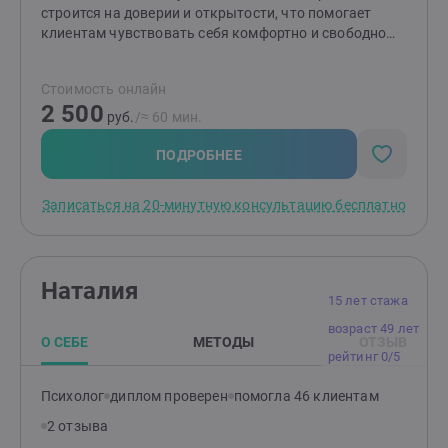
строится на доверии и открытости, что помогает
клиентам чувствовать себя комфортно и свободно
выражать свои мысли и чувства.Моя специализация
- клиент-центрированная терапия. Вы сами на самом
Стоимость онлайн
деле уже знаете, как решить Вашу проблему, я лишь
2 500
проведу Вас по оптимальному пути. Каждая ситуация
руб.
/≈ 60 мин.
индивидуальна, и, работая с клиентами, я
неукоснительно придерживаюсь этой
ПОДРОБНЕЕ
аксиомы.Обращайтесь ко мне, и я помогу Вам
преодолеть путь к Вашей цели - личному счастью!
Записаться на 20-минутную консультацию бесплатно
Наталия
15 лет стажа
возраст 49 лет
О СЕБЕ
МЕТОДЫ
ОТЗЫВ
рейтинг 0/5
Психолог
диплом проверен
помогла 46 клиентам
2 отзыва