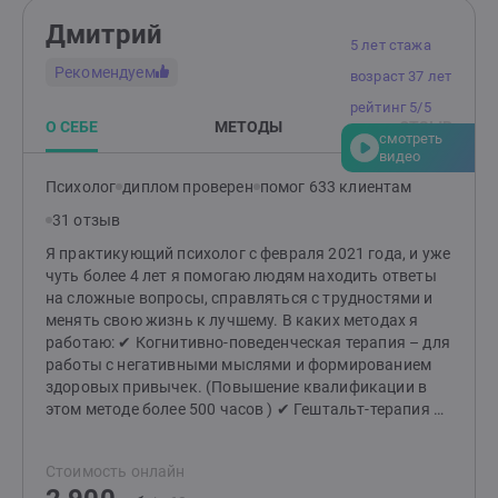
Дмитрий
5 лет стажа
Рекомендуем
возраст 37 лет
рейтинг 5/5
О СЕБЕ
МЕТОДЫ
ОТЗЫВ
смотреть
видео
Психолог
диплом проверен
помог 633 клиентам
31 отзыв
Я практикующий психолог с февраля 2021 года, и уже
чуть более 4 лет я помогаю людям находить ответы
на сложные вопросы, справляться с трудностями и
менять свою жизнь к лучшему. В каких методах я
работаю: ✔ Когнитивно-поведенческая терапия – для
работы с негативными мыслями и формированием
здоровых привычек. (Повышение квалификации в
этом методе более 500 часов ) ✔ Гештальт-терапия –
для глубокого понимания своих чувств, желаний и
построения гармоничных отношений. ✔ Семейная
Стоимость онлайн
терапия – для разрешения конфликтов и укрепления