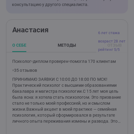
консультацию у другого специалиста.
Анастасия
6 лет стажа
возраст 28 лет
О СЕБЕ
МЕТОДЫ
ОТЗЫВ
рейтинг 5/5
Психолог
диплом проверен
помогла 170 клиентам
35 отзывов
ПРИНИМАЮ ЗАЯВКИ С 10:00 ДО 18:00 ПО МСК!
Практический психолог с высшими образованиями
бакалавра и магистра психологии.С 15 лет моя цель
была ясна: я хотела стать психологом. Это призвание
стало не только моей профессией, но и смыслом
жизни.Важный акцент в моей практике — семейная
психология, который сформировался в результате
личного опыта переживания измены и развода. Этот
непростой период научил меня многому и дал
возможность глубже понять тонкости человеческих