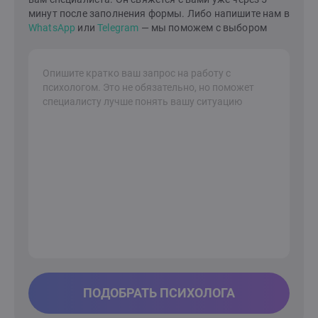
самооткрытия, роста и преодоления жизненных
минут после заполнения формы. Либо напишите нам в
трудностей.
WhatsApp
или
Telegram
— мы поможем с выбором
ПОДОБРАТЬ ПСИХОЛОГА