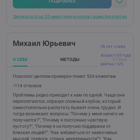
сделать свою жизнь лучше за счет повышения
ПОДРОБНЕЕ
осознанности, поиска внутренних ценностей и
формирования мотивированного поведения. Цель
Записаться на 20-минутную консультацию бесплатно
CFT (ТФС) - это помочь клиентам изменить их
отношение к проблематичным мыслям и эмоциям, а
также сформировать поведение, направленное на
помощь себе. ACT (ТПО) - это подход, использующий
Михаил Юрьевич
Принятие и Осознанность для развития
26 лет стажа
психологической гибкости, которая помогает
возраст 63 года
человеку действовать в соответствии со своими
О СЕБЕ
МЕТОДЫ
ОТЗЫВ
ценностями.Считаю, что моя задача — дать вам
рейтинг 5/5
необходимую поддержку и помочь стать автором
собственной жизни. "Если бы не твоя боль, что бы ты
Психолог
диплом проверен
помог 524 клиентам
хотел/а делать со своей жизнью?"
114 отзывов
Проблемы редко приходят к нам по одной. Чаще они
переплетаются, образуя сложный клубок, который
самостоятельно распутать бывает очень трудно. И
тогда возникают вопросы: "Почему у меня ничего не
получается?", "Почему я постоянно чувствую
пустоту?", "Почему я не получаю поддержки от
близких людей?", "Как избавиться от навязчивых
мыслей, тревоги, страха, неуверенности"?, "Как