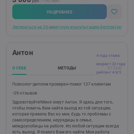
руб.
/≈ 60 мин.
возникновения.Обычно первые результаты заметны
уже после 7-8 сессийВ своей собственной жизни я
ПОДРОБНЕЕ
столкнулась со множеством сложных ситуаций,
которые удалось преодолеть. И пройдя их,
Записаться на 20-минутную консультацию бесплатно
приобретая профессиональные знания и опыт, теперь
вижу своей миссией помочь каждому клиенту
научиться эффективно решать свои проблемы,
достигать целей и в гармонии жить с собой, близкими
Антон
и социумомЯ продолжаю изучать взаимодействие
4 года стажа
чувств, мыслей и действий человека, чтобы
возраст 33 года
непонимание для клиента стало пониманием, а
О СЕБЕ
МЕТОДЫ
ОТЗЫВ
значит и решением проблемыИмея диплом
рейтинг 4.9/5
психолога, продолжаю обучение а Поволжском
Гештальтинституте, прохожу профессиональные
Психолог
диплом проверен
помог 127 клиентам
«Интенсивы», где углублённо изучаются клиентско-
29 отзывов
терапевтические процессы- с соблюдением
бережности и профессионализмаБуду рада видеть
Здравствуйте!Меня зовут Антон. Я здесь для того,
Вас на своих консультациях
чтобы помочь Вам найти выход из той ситуации,
которая привела Вас ко мне, будь то проблемы с
самоопределением, неурядицы в семье,
междоусобицы на работе. Из любой ситуации всегда
есть выход. Я помогу Вам его найти.Моя работа