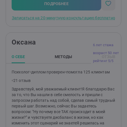
ACT, ОРКТ и КПТ. Если проще: мы смотрим, что с вами
ПОДРОБНЕЕ
происходит, что забирает силы и какие небольшие
шаги могут вернуть больше ясности и опоры. Я не
Записаться на 20-минутную консультацию бесплатно
врач, не назначаю лекарства, не работаю с детьми и
подростками, расстройствами личности, РПП и
зависимостями. В таких случаях важно
специализированное сопровождение. В частной
Оксана
практике я более 6 лет, регулярно прохожу обучение
6 лет стажа
и супервизии.
возраст 50 лет
О СЕБЕ
МЕТОДЫ
ОТЗЫВ
рейтинг 5/5
Психолог
диплом проверен
помогла 125 клиентам
21 отзыв
Здравствуй, мой уважаемый клиент!Я благодарю Вас
за то, что Вы нашли в себе смелость и пришли с
запросом работать над собой, сделав самый трудный
первый шаг.Возможно, сейчас Вы задаетесь
вопросом: "Ну почему все ТАК происходит в моей
жизни?" и чувствуете дисбаланс в жизни, но как
изменить этот сценарий не знаетеЯ решилась на