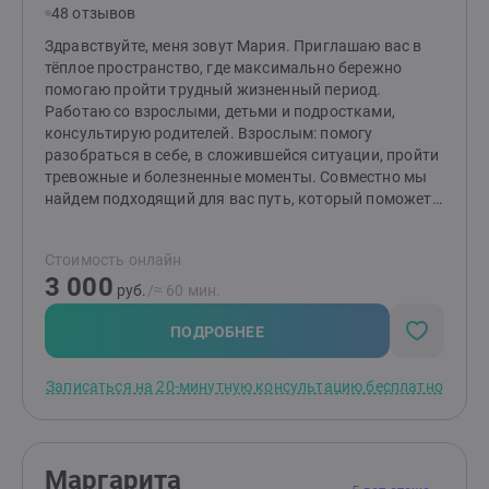
48 отзывов
Здравствуйте, меня зовут Мария. Приглашаю вас в
тёплое пространство, где максимально бережно
помогаю пройти трудный жизненный период.
Работаю со взрослыми, детьми и подростками,
консультирую родителей. Взрослым: помогу
разобраться в себе, в сложившейся ситуации, пройти
тревожные и болезненные моменты. Совместно мы
найдем подходящий для вас путь, который поможет
изменить ситуацию и сделает вашу жизнь спокойнее.
Детям и подросткам: помогу разобраться со
Стоимость онлайн
страхами, вспышками гнева, эмоциональной
3 000
чувствительностью и ранимостью, обрести
руб.
/≈ 60 мин.
уверенность, улучшить отношения с окружающими.
Родителям: помогу разобраться в причинах
ПОДРОБНЕЕ
возникших трудностей и найти эффективные способы
по их устранению. Подскажу, как улучшить
Записаться на 20-минутную консультацию бесплатно
отношения и понять своего ребенка.
Маргарита