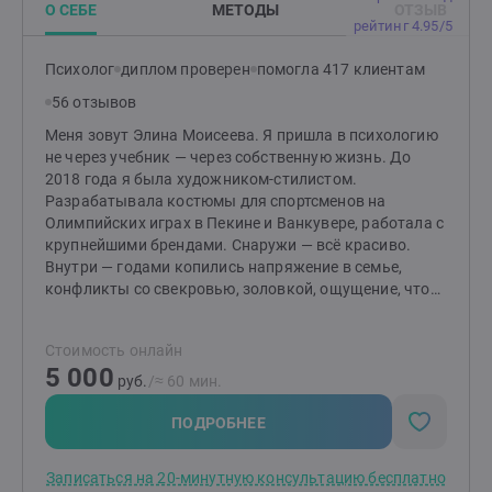
параллельно обучалась. Прошла переподготовку по
О СЕБЕ
МЕТОДЫ
ОТЗЫВ
социальной психологии и психологическому
рейтинг 4.95/5
консультированию в 2009 году. Занималась
консультированием, проводила тренинги и
Психолог
диплом проверен
помогла 417 клиентам
семинары. В 2020 году прошла переподготовку на
56 отзывов
врача психотерапевта. Продолжаю личную терапию,
посещаю супервизии, консультирую и
Меня зовут Элина Моисеева. Я пришла в психологию
обучаюсь.Работаю в реабилитационном
не через учебник — через собственную жизнь. До
наркологическом центре и принимаю клиентов
2018 года я была художником-стилистом.
частным образом.Гарантирую внимательное
Разрабатывала костюмы для спортсменов на
отношение, конфиденциальность и научные методы
Олимпийских играх в Пекине и Ванкувере, работала с
работы.Люблю свою работу.
крупнейшими брендами. Снаружи — всё красиво.
Внутри — годами копились напряжение в семье,
конфликты со свекровью, золовкой, ощущение, что
рядом с мужем мы живём параллельно, а не вместе. В
2018-м я впервые пришла на расстановки — как
Стоимость онлайн
клиент. Не потому что «интересно». Потому что
5 000
больше не знала, что делать с отношениями, которые
руб.
/≈ 60 мин.
разрушали меня изнутри. То, что произошло на той
сессии, я до сих пор не могу описать логически. Но
ПОДРОБНЕЕ
что-то сдвинулось. Отношения со свекровью,
которые годами были источником боли — начали
Записаться на 20-минутную консультацию бесплатно
меняться. Сначала чуть-чуть. Потом — по-