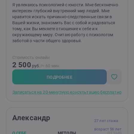
сессии:- Вы хотите результат в здесь и сейчас- и
Я увлекаюсь психологией с юности. Мне бесконечно
убеждены, что психология/коучинг Вам не помогут
интересен глубокий внутренний мир людей. Мне
Выбрав меня - Вы выстроите желаемые, зрелые,
нравится искать причинно-следственные связи в
уважительные взаимодействия с Вашим партнером.
Вашей жизни, знакомить Вас с собой и радоваться
Ведь качество отношений зависит не только от
тому, как Вы меняете отношение к себе и к
теории, которую изучаем, но и от того, как мы эту
окружающему миру. Считаю работу с психологом
теорию встраиваем в жизнь. Буду полезна в решении:
заботой о части общего здоровья.
Семейные проблемы (со)зависимость, трудности
расставания, одиночество, конфликты;С
Стоимость онлайн
отстаиванием собственного мнения;Пси.поддержка
2 500
на пути к цели Я - Ваш проводник к благополучию в
руб.
/≈ 60 мин.
отношениях и с собой
ПОДРОБНЕЕ
Записаться на 20-минутную консультацию бесплатно
Александр
27 лет стажа
возраст 56 лет
О СЕБЕ
МЕТОДЫ
ОТЗЫВ