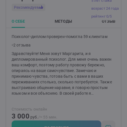
5 лет стажа
Рекомендуем
возраст 24 года
рейтинг 0/5
О СЕБЕ
МЕТОДЫ
ОТЗЫВ
Психолог
диплом проверен
помогла 59 клиентам
2 отзыва
Здравствуйте! Меня зовут Маргарита, и я
дипломированный психолог. Для меня очень важен
ваш комфорт, поэтому работу провожу бережно,
опираясь на ваше самочувствие. Замечаю и
принимаю чувства, готова быть с вами в ваших
переживаниях столько, сколько потребуется. Также
выстраиваю общение наравне, я говорю простым
языком и все объясняю. В своей работе я
придерживаюсь принципов психологической этики.
Предпочитаю научно доказанные подходы. А именно:
Стоимость онлайн
работаю в подходе ACT (терапия принятия и
3 000
ответственности) и CFT (терапия, сфокусированная
руб.
/≈ 55 мин.
на сострадании). Эти подходы помогают клиентам