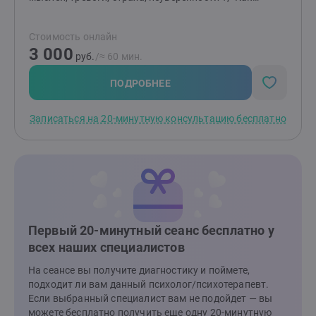
отпустить обиду?", "Как перестать страдать от
измены или потери?" и т.д.Я помогаю распутать этот
Стоимость онлайн
клубок, найти причину "негативных сценариев",
3 000
научиться понимать себя и свои состояния,
руб.
/≈ 60 мин.
выстраивать здоровые отношения с близкими
людьми и окружающими, выйти из замкнутого круга,
ПОДРОБНЕЕ
делать свою жизнь лучше и получать от нее
радость.Основные принципы моей работы -
Записаться на 20-минутную консультацию бесплатно
поддержка, понимание, принятие, осознание.
действие, результат.
Первый 20-минутный сеанс бесплатно у
всех наших специалистов
На сеансе вы получите диагностику и поймете,
подходит ли вам данный психолог/психотерапевт.
Если выбранный специалист вам не подойдет — вы
можете бесплатно получить еще одну 20-минутную