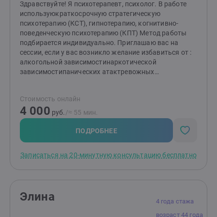
Здравствуйте! Я психотерапевт, психолог. В работе
используюкраткосрочную стратегическую
психотерапию (КСТ), гипнотерапию, когнитивно-
поведенческую психотерапию (КПТ) Метод работы
подбирается индивидуально. Приглашаю вас на
сессии, если у вас возникло желание избавиться от :
алкогольной зависимостинаркотической
зависимостипанических атактревожных
состоянийнавязчивых мыслей сложностей в
семейных отношениях проблем в отношениях с самим
Стоимость онлайн
собой и окружающимипониженной
4 000
самооценкиразличных страхов депрессивных
руб.
/≈ 55 мин.
состоянийсомнений в принятии решенияневрозаи
других состоянийРазобраться в трудных ситуациях, в
ПОДРОБНЕЕ
конфликтных ситуациях своей жизни, улучшить
качество жизни, улучшить своё психологическое
Записаться на 20-минутную консультацию бесплатно
состояние. Закончила Пермскую государственную
медицинскую академию в 1999 году. немного
работала врачом психиатром. Мой интерес к
психологии проявился с личного запроса, много лет
Элина
посещала психолога, различные группы, семинары и
4 года стажа
тренинги. Решала свои личные сложности. И
возраст 44 года