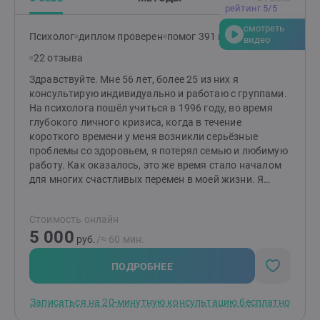
рейтинг 5/5
смотреть
Психолог
диплом проверен
помог 391 клиенту
видео
22 отзыва
Здравствуйте. Мне 56 лет, более 25 из них я
консультирую индивидуально и работаю с группами.
На психолога пошёл учиться в 1996 году, во время
глубокого личного кризиса, когда в течение
короткого времени у меня возникли серьёзные
проблемы со здоровьем, я потерял семью и любимую
работу. Как оказалось, это же время стало началом
для многих счастливых перемен в моей жизни. Я
обрёл новую семью и новую любимую работу,
которые по сей день со мной. Со временем и с
Стоимость онлайн
опытом мне довелось успешно поработать с
5 000
широким кругом задач: кризисы и проблемы в
руб.
/≈ 60 мин.
супружеских отношениях, проблемы созависимости и
выстраивание личных границ в отношениях, задачи
ПОДРОБНЕЕ
самоопределения, профориентации, личностного
роста, кризис смысла жизни, психосоматические
Записаться на 20-минутную консультацию бесплатно
проблемы, проблемы переживания утраты близких