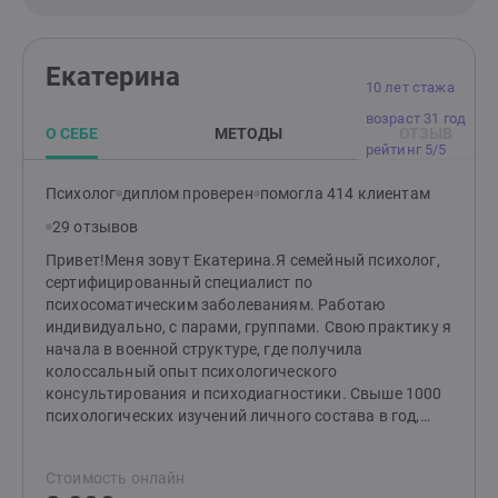
Екатерина
10 лет стажа
возраст 31 год
О СЕБЕ
МЕТОДЫ
ОТЗЫВ
рейтинг 5/5
Психолог
диплом проверен
помогла 414 клиентам
29 отзывов
Привет!Меня зовут Екатерина.Я семейный психолог,
сертифицированный специалист по
психосоматическим заболеваниям. Работаю
индивидуально, с парами, группами. Свою практику я
начала в военной структуре, где получила
колоссальный опыт психологического
консультирования и психодиагностики. Свыше 1000
психологических изучений личного состава в год,
социометрические исследования, профессиональный
отбор и написание заключений, тренинги на
Стоимость онлайн
сплочение коллектива и командообразование,