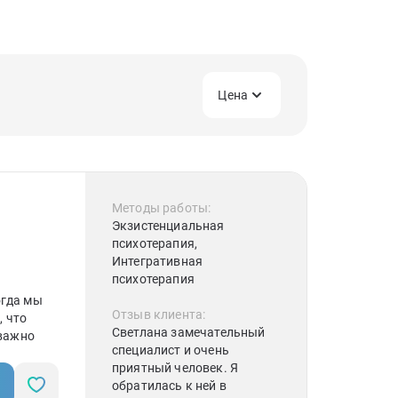
Цена
Методы работы:
Экзистенциальная
психотерапия,
Интегративная
психотерапия
огда мы
Отзыв клиента:
, что
Светлана замечательный
 важно
специалист и очень
приятный человек. Я
обратилась к ней в