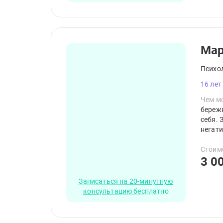
Ма
Психо
16 лет
Чем мо
береж
себя. 
негати
кажды
транс
Стоим
3 0
Записаться на 20-минутную
консультацию бесплатно