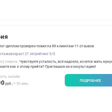
рия
лог
диплом проверен
помогла 89 клиентам
11 отзывов
 стажа
возраст 27 лет
рейтинг 5/5
гу помочь:
Чувствуете усталость, всё надоело, хочется жить ярку
знаете как к этому прийти? Приглашаю на консультацию!
ость онлайн
ПОДРОБНЕЕ
00
руб.
/≈ 50 мин.