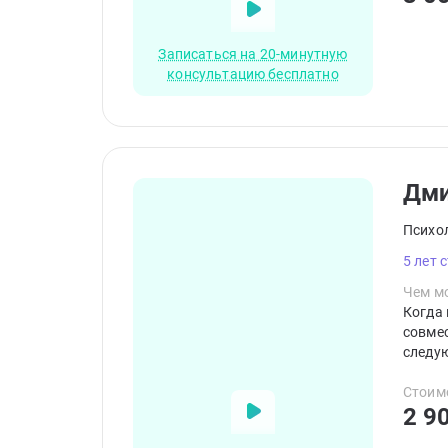
Записаться на 20-минутную
консультацию бесплатно
Дм
Психо
5 лет 
Чем мо
Когда 
совме
следую
квалиф
терапи
Стоим
2 9
принци