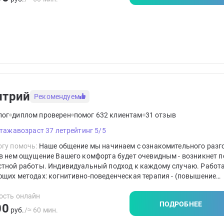
итрий
Рекомендуем
лог
диплом проверен
помог 632 клиентам
31 отзыв
стажа
возраст 37 лет
рейтинг 5/5
гу помочь:
Наше общение мы начинаем с ознакомительного разг
в нем ощущение Вашего комфорта будет очевидным - возникнет п
стной работы. Индивидуальный подход к каждому случаю. Работ
щих методах: когнитивно-поведенческая терапия - (повышение
икации в методе КПТ более 500 часов ), гештальт - терапия, семе
я, коучинг. Работа всегда с учётом особенностей клиента. Руков
ость онлайн
ПОДРОБНЕЕ
00
пу: "Прежде всего - не навреди".
руб.
/≈ 60 мин.