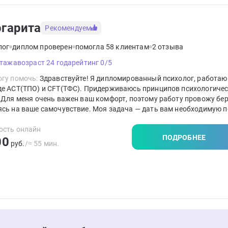
гарита
Рекомендуем
лог
диплом проверен
помогла 58 клиентам
2 отзыва
стажа
возраст 24 года
рейтинг 0/5
гу помочь:
Здравствуйте! Я дипломированный психолог, работаю
де ACT(ТПО) и CFT(ТФС). Придерживаюсь принципов психологиче
 Для меня очень важен ваш комфорт, поэтому работу провожу бе
ясь на ваше самочувствие. Моя задача — дать вам необходимую 
чь стать автором собственной жизни.
ость онлайн
ПОДРОБНЕЕ
00
руб.
/≈ 55 мин.