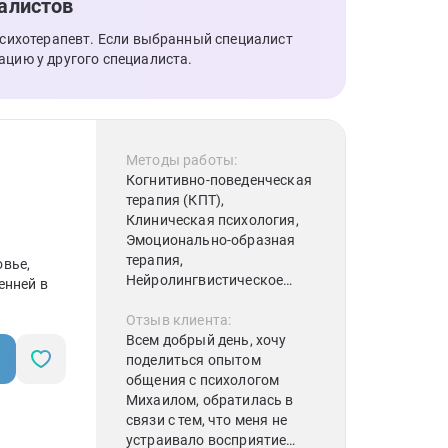
эму разобраться с его
алистов
эмоциями и сомнениями.
психотерапевт. Если выбранный специалист
ацию у другого специалиста.
Методы работы:
Когнитивно-поведенческая
терапия (КПТ),
Клиническая психология,
Эмоционально-образная
терапия,
вье,
Нейролингвистическое
енней в
программирование (НЛП),
Позитивная психотерапия,
Отзыв клиента:
Рационально-
Всем добрый день, хочу
эмоционально-
поделиться опытом
поведенческая терапия,
общения с психологом
Когнитивная терапия,
Михаилом, обратилась в
Клиент-центрированная
связи с тем, что меня не
терапия, Психосинтез
устраивало восприятие