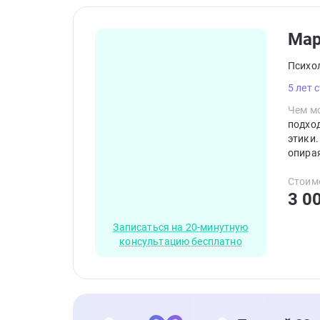
Мар
Психо
5 лет 
Чем мо
подхо
этики.
опира
и помо
Стоим
3 0
Записаться на 20-минутную
консультацию бесплатно