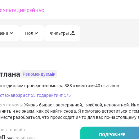
СУЛЬТАЦИЯ СЕЙЧАС
Цена
Пол
Фильтры
тлана
Рекомендуем
лог
диплом проверен
помогла 388 клиентам
40 отзывов
 стажа
возраст 53 года
рейтинг 5/5
гу помочь:
Жизнь бывает растерянной, тяжёлой, непонятной. Ин
 нить и не знаем, как её найти снова. Я помогаю встретиться с тем
Вместе разобраться, что происходит и что для вас по-настоящему
ость онлайн
ПОДРОБНЕЕ
00
руб.
/≈ 60 мин.