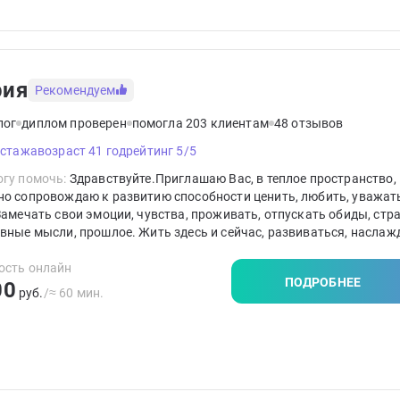
рия
Рекомендуем
лог
диплом проверен
помогла 203 клиентам
48 отзывов
 стажа
возраст 41 год
рейтинг 5/5
гу помочь:
Здравствуйте.Приглашаю Вас, в теплое пространство, 
но сопровождаю к развитию способности ценить, любить, уважат
Замечать свои эмоции, чувства, проживать, отпускать обиды, стра
вные мысли, прошлое. Жить здесь и сейчас, развиваться, наслаж
м моментом жизни. Выстраивать гибкие границы в отношениях и
формировать свое мышление с принятием ответственности за сво
ость онлайн
ПОДРОБНЕЕ
00
руб.
/≈ 60 мин.