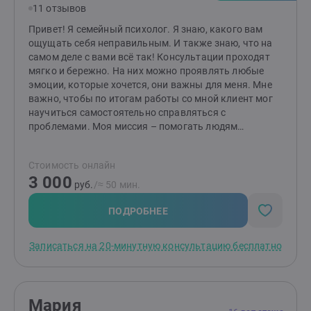
11 отзывов
поддержка и новый взгляд на привычные проблемы.
Вместе мы найдём ответы и сделаем вашу жизнь
Привет! Я семейный психолог. Я знаю, какого вам
легче, гармоничнее и счастливее. Готовы к первым
ощущать себя неправильным. И также знаю, что на
шагам? Создайте заявку, и мы начнём ваш путь к
самом деле с вами всё так! Консультации проходят
переменам!
мягко и бережно. На них можно проявлять любые
эмоции, которые хочется, они важны для меня. Мне
важно, чтобы по итогам работы со мной клиент мог
научиться самостоятельно справляться с
проблемами. Моя миссия – помогать людям
выстраивать здоровые и комфортные
взаимоотношения между друг другом! Если методы
Стоимость онлайн
работы вам отзываются, то буду рада видеть вас на
3 000
консультациях. Я работаю индивидуально и в паре от
руб.
/≈ 50 мин.
16 лет (с согласия родителей). НЕ работаю с: теми, кто
не верит в психологию; теми, кого заставили прийти;
ПОДРОБНЕЕ
тяжёлыми психиатрическими диагнозами; любыми
зависимостями, кроме зависимости между
Записаться на 20-минутную консультацию бесплатно
партнёрами в отношениях.
Мария