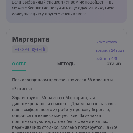
мысли, но и бессознательные процессы: чувства,
Если выбранный специалист вам не подойдет — вы
внутренние конфликты, защитные стратегии, а также
можете бесплатно получить еще одну 20-минутную
язык образов - сны, фантазии, ассоциации. Цель
консультацию у другого специалиста.
метода усилить контакт с собой, вернуть ощущение
опоры и целостности, расширить свободу выбора и
найти личный смысл происходящего. Это основной
метод моей работы, в котором я постоянно
Маргарита
совершенствуюсь. Отдельно хочу выделить анализ
5 лет стажа
снов, где мы исследуем их содержание и ваши
Рекомендуем
возраст 24 года
реакции на них, ищем повторяющиеся темы и
рейтинг 0/5
возможные триггеры, учимся снижать тревожность,
О СЕБЕ
МЕТОДЫ
ОТЗЫВ
связанную со сновидениями, и возвращать
ощущение контроля и спокойствия. Как я работаю:
Онлайн‑консультации в удобном вам формате
Психолог
диплом проверен
помогла 58 клиентам
(аудио/видео/текст). Если хотите записаться на 20-
2 отзыва
минутную бесплатную встречу, напишите, что вас
беспокоит сейчас и как давно это длится.
Здравствуйте! Меня зовут Маргарита, и я
дипломированный психолог. Для меня очень важен
ваш комфорт, поэтому работу провожу бережно,
опираясь на ваше самочувствие. Замечаю и
принимаю чувства, готова быть с вами в ваших
переживаниях столько, сколько потребуется. Также