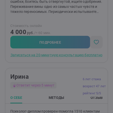
ошибки, боитесь быть отвергнутой, ищите одобрения.
Переживание вины одно из самых частых чувств и
тяжело переносимых. Периодически испытываете
апатию, не понимаете кто вы и куда хотите дальше.
Страшно принимать решения, долго обдумываете их.
Стоимость онлайн
Чувствуете себя одиноко, не находите понимания со
4 000
стороны окружающих. Есть ощущение своей
руб.
/≈ 60 мин.
никчёмности и ненужности. Часто себя критикуете,
думаете о том что с вами «что-то не так».
ПОДРОБНЕЕ
Записаться на 20-минутную консультацию бесплатно
Ирина
6 лет стажа
Ответит через 5 минут
возраст 47 лет
рейтинг 5/5
О СЕБЕ
МЕТОДЫ
ОТЗЫВ
Психолог
диплом проверен
помогла 1510 клиентам