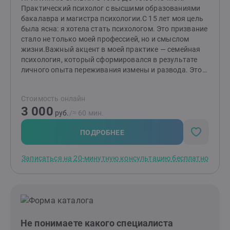
Практический психолог с высшими образованиями
бакалавра и магистра психологии.С 15 лет моя цель
была ясна: я хотела стать психологом. Это призвание
стало не только моей профессией, но и смыслом
жизни.Важный акцент в моей практике — семейная
психология, который сформировался в результате
личного опыта переживания измены и развода. Этот
непростой период научил меня многому и дал
возможность глубже понять тонкости человеческих
Стоимость онлайн
отношений, а также заглянуть в «формулу»
3 000
любви.Помимо этого, я помогаю людям справляться
руб.
/≈ 60 мин.
с посттравматическим стрессовым расстройством
(ПТСР), неопределенностью в жизни и повышенной
ПОДРОБНЕЕ
тревожностью, низкой самооценкой. Я понимаю, как
эти состояния могут влиять на качество жизни и
Записаться на 20-минутную консультацию бесплатно
отношения с окружающими. Также я работаю с
клиентами, сталкивающимися с агрессивным
поведением — как у себя, так и у близких. Вместе мы
находим способы управления эмоциями и
реакциями.Сегодня я опираюсь как на накопленные
теоретические и практические знания, так и на свой
Не понимаете какого специалиста
опыт, чтобы помочь людям справиться со