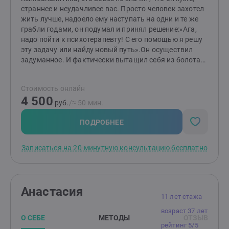
страннее и неудачливее вас. Просто человек захотел
жить лучше, надоело ему наступать на одни и те же
грабли годами, он подумал и принял решение:«Ага,
надо пойти к психотерапевту! С его помощью я решу
эту задачу или найду новый путь».Он осуществил
задуманное. И фактически вытащил себя из болота
сам, а доктор был лишь рычагом."Аркадий Панц.
"Беседы о счастье" Приглашаю на бесплатную 20-
Стоимость онлайн
минутную встречу, чтобы обсудить ваш запрос и мои
4 500
варианты решения.Обо мне:клинический
руб.
/≈ 50 мин.
психологEFIT терапевтEMDR и IMTT терапевт, член
ассоциации EMDR Russiaсемейный и парный
ПОДРОБНЕЕ
системный психотерапевт (EFT), член СЭФТдетский
психологперинатальный, репродуктивный
Записаться на 20-минутную консультацию бесплатно
психологмеждународный сертифицированный коуч
ICIПомогаю дружить с собой, находить себя и свои
ресурсы в сложных ситуациях, научиться
выстраивать отношения.Каждый случай
Анастасия
индивидуален и требует разного. Кому-то не хватает
11 лет стажа
поддержки, кому-то структуры, а кому-то важно
возраст 37 лет
просто быть услышанным, поэтому универсальных
О СЕБЕ
МЕТОДЫ
ОТЗЫВ
решений и советов в психологии, на мой взгляд, быть
рейтинг 5/5