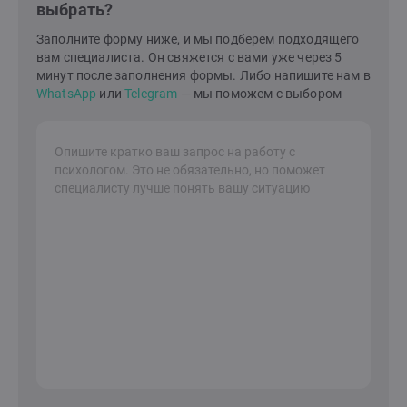
выбрать?
сложностями в себе, в отношениях с партнером или
ребенком. Я знаю, как построить гармонию и счастье
Заполните форму ниже, и мы подберем подходящего
в семейной жизни и в вашем внутреннем
вам специалиста. Он свяжется с вами уже через 5
мире.Давайте сделаем это вместе!Я здесь, чтобы
минут после заполнения формы. Либо напишите нам в
поддержать вас на вашем пути к лучшей жизни.
WhatsApp
или
Telegram
— мы поможем с выбором