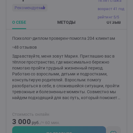
16 лет стажа
Рекомендуем
возраст 41 год
рейтинг 5/5
О СЕБЕ
МЕТОДЫ
ОТЗЫВ
Психолог
диплом проверен
помогла 204 клиентам
48 отзывов
Здравствуйте, меня зовут Мария. Приглашаю вас в
тёплое пространство, где максимально бережно
помогаю пройти трудный жизненный период.
Работаю со взрослыми, детьми и подростками,
консультирую родителей. Взрослым: помогу
разобраться в себе, в сложившейся ситуации, пройти
тревожные и болезненные моменты. Совместно мы
найдем подходящий для вас путь, который поможет
изменить ситуацию и сделает вашу жизнь спокойнее.
Детям и подросткам: помогу разобраться со
Стоимость онлайн
страхами, вспышками гнева, эмоциональной
3 000
чувствительностью и ранимостью, обрести
руб.
/≈ 60 мин.
уверенность, улучшить отношения с окружающими.