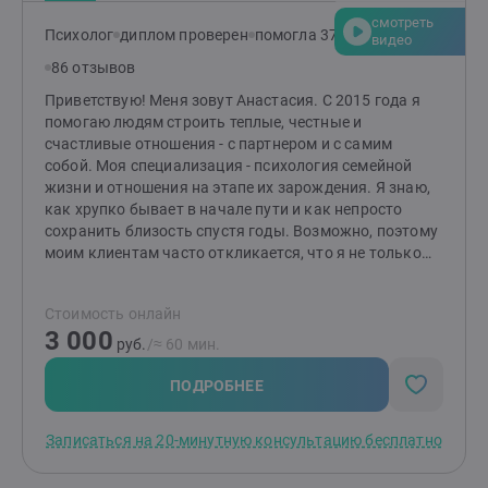
не может. У нас у всех свой темп, свой опыт и свои
смотреть
характеристики, и в работе я с уважением к ним
Психолог
диплом проверен
помогла 371 клиенту
видео
отношусь.Буду рада знакомству!
86 отзывов
Приветствую! Меня зовут Анастасия. С 2015 года я
помогаю людям строить теплые, честные и
счастливые отношения - с партнером и с самим
собой. Моя специализация - психология семейной
жизни и отношения на этапе их зарождения. Я знаю,
как хрупко бывает в начале пути и как непросто
сохранить близость спустя годы. Возможно, поэтому
моим клиентам часто откликается, что я не только
психолог, но и жена, и мама. Жизненный опыт
помогает мне чувствовать те нюансы, о которых не
Стоимость онлайн
прочитаешь в учебниках. В своей работе опираюсь на
3 000
бережный подход, практические инструменты и
руб.
/≈ 60 мин.
глубокое уважение к уникальному пути каждого. Моя
задача помочь вам услышать себя, договориться с
ПОДРОБНЕЕ
партнёром и вернуть радость от общения, даже если
сейчас кажется, что надежды нет. Вместе мы создаём
Записаться на 20-минутную консультацию бесплатно
пространство, где вы сможете: · Услышать себя и
свои истинные желания. · Понять, почему в