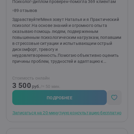
Психолог
диплом проверен
помогла 369 клиентам
89 отзывов
Здравствуйте!Меня зовут Наталья и я Практический
психолог.На основе знаний и огромного опыта
оказываю помощь людям, подверженным
повышенным психологическим нагрузкам, попавшим
в стрессовые ситуации и испытывающим острый
дискомфорт, тревогу и
неудовлетворенность.Помогаю объективно оценить
причины проблем, трудностей и адаптацию к
непростым условиям жизни в современном
обществе; помогаю разрешить семейные и
Стоимость онлайн
профессиональные проблемы, работаю с запросами
3 500
по смене места жительства, миграции, преодолению
руб.
/≈ 50 мин.
жизненных проблем, путем нахождения и реализации
своих внутренних ресурсов, а главное, укреплению
ПОДРОБНЕЕ
воли к улучшению качества собственной
жизни.Огромный личный жизненный опыт помогает
Записаться на 20-минутную консультацию бесплатно
чувствовать, искренне сопереживать, понимать и
помогать своим клиентам в поиске и становлении
своего уверенного внутреннего и внешнего Я в
современном мире и обществе.Мой девиз: «Не