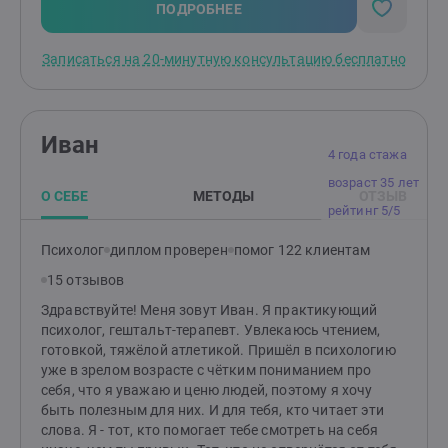
запрос и обсудим, как будем работать. Имею высшее
ПОДРОБНЕЕ
психологическое образование (не ДПО),
квалификацию клинического психолога.Постоянно
Записаться на 20-минутную консультацию бесплатно
учусь и прохожу супервизии.
Иван
4 года стажа
возраст 35 лет
О СЕБЕ
МЕТОДЫ
ОТЗЫВ
рейтинг 5/5
Психолог
диплом проверен
помог 122 клиентам
15 отзывов
Здравствуйте! Меня зовут Иван. Я практикующий
психолог, гештальт-терапевт. Увлекаюсь чтением,
готовкой, тяжёлой атлетикой. Пришёл в психологию
уже в зрелом возрасте с чётким пониманием про
себя, что я уважаю и ценю людей, поэтому я хочу
быть полезным для них. И для тебя, кто читает эти
слова. Я - тот, кто помогает тебе смотреть на себя