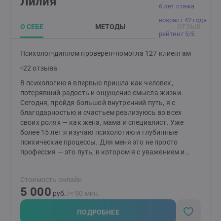
Лилия
6 лет стажа
возраст 42 года
О СЕБЕ
МЕТОДЫ
ОТЗЫВ
рейтинг 5/5
Психолог
диплом проверен
помогла 127 клиентам
22 отзыва
В психологию я впервые пришла как человек,
потерявший радость и ощущение смысла жизни.
Сегодня, пройдя большой внутренний путь, я с
благодарностью и счастьем реализуюсь во всех
своих ролях — как жена, мама и специалист. Уже
более 15 лет я изучаю психологию и глубинные
психические процессы. Для меня это не просто
профессия — это путь, в котором я с уважением и
вниманием исследую человека, его внутренний мир и
потенциал к изменениям. Много лет я изучала разные
Стоимость онлайн
методы в поисках того, который действительно
5 000
работает. Сейчас я практикую в телесно-
руб.
/≈ 90 мин.
ориентированном подходе. Он мягко воздействует на
нервную систему через телесные ощущения, что
ПОДРОБНЕЕ