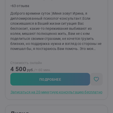
63 отзыва
Доброго времени суток )Меня зовут Ирина, я
дипломированный психолог-консультант.Если
сложившаяся в Вашей жизни ситуация Вас
беспокоит, какие-то переживания выбивают из
колеи, мешают полноценно жить, Вам не с кем
поделиться своими страхами, не хочется грузить
близких, но поддержка нужна и взгляд со стороны не
помешал бы, я постараюсь Вам помочь. Это моя
профессия. Это моя любимая профессия.Я соблюдаю
профессиональную этику: работа ведётся
Стоимость онлайн
конфиденциально, бережно и безоценочно.Гармонии
4 500
Вам и Вашим близким )
руб.
/≈ 60 мин.
ПОДРОБНЕЕ
Записаться на 20-минутную консультацию бесплатно