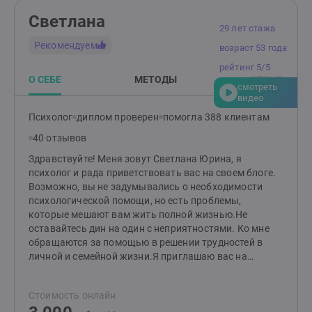
Светлана
29 лет стажа
Рекомендуем
возраст 53 года
рейтинг 5/5
О СЕБЕ
МЕТОДЫ
ОТЗЫВ
смотреть
видео
Психолог
диплом проверен
помогла 388 клиентам
40 отзывов
Здравствуйте! Меня зовут Светлана Юрина, я
психолог и рада приветствовать вас на своем блоге.
Возможно, вы не задумывались о необходимости
психологической помощи, но есть проблемы,
которые мешают вам жить полной жизнью.Не
оставайтесь дин на один с неприятностями. Ко мне
обращаются за помощью в решении трудностей в
личной и семейной жизни.Я приглашаю вас на
индивидуальные консультации, на которых помогу
вам разобраться со своими чувствами и состоянием,
Стоимость онлайн
обрести уверенность и пережить кризис. Я знаю, что