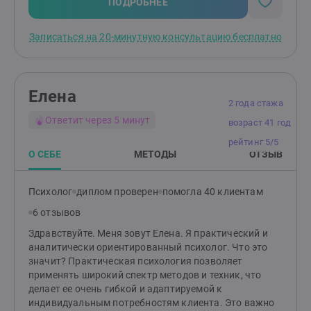
Родителям: помогу разобраться в причинах
ПОДРОБНЕЕ
возникших трудностей и найти эффективные способы
по их устранению. Подскажу, как улучшить
Записаться на 20-минутную консультацию бесплатно
отношения и понять своего ребенка.
Елена
2 года стажа
Ответит через 5 минут
возраст 41 год
рейтинг 5/5
О СЕБЕ
МЕТОДЫ
ОТЗЫВ
Психолог
диплом проверен
помогла 40 клиентам
6 отзывов
Здравствуйте. Меня зовут Елена. Я практический и
аналитически ориентированный психолог. Что это
значит? Практическая психология позволяет
применять широкий спектр методов и техник, что
делает ее очень гибкой и адаптируемой к
индивидуальным потребностям клиента. Это важно