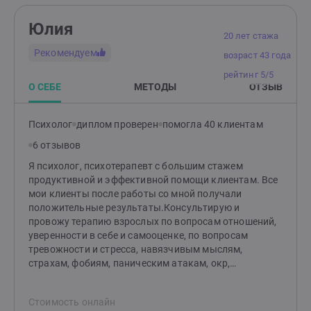
отношениях возникает боль или недопонимание. ·
Найти опору, чтобы двигаться дальше - в паре или
Юлия
самостоятельно. Я работаю онлайн с парами и теми,
20 лет стажа
кто только ищет партнера или хочет разобраться в
Рекомендуем
возраст 43 года
уже существующих отношениях. Если чувствуете, что
пришло время перемен, - буду рада знакомству
рейтинг 5/5
О СЕБЕ
МЕТОДЫ
ОТЗЫВ
Психолог
диплом проверен
помогла 40 клиентам
6 отзывов
Я психолог, психотерапевт с большим стажем
продуктивной и эффективной помощи клиентам. Все
мои клиенты после работы со мной получали
положительные результаты.Консультирую и
провожу терапию взрослых по вопросам отношений,
уверенности в себе и самооценке, по вопросам
тревожности и стресса, навязчивым мыслям,
страхам, фобиям, паническим атакам, окр,
зависимостям (пищевым, игровым, алкогольным,
наркотическим), психосоматике, расстройствам
Стоимость онлайн
пищевого поведения, личностному, финансовому и