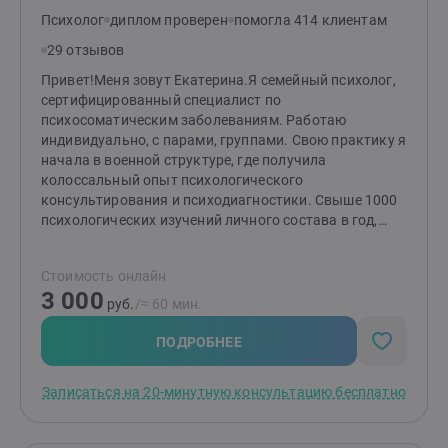
благополучие.Я сопровождаю клиентов на их пути
Психолог
диплом проверен
помогла 414 клиентам
самооткрытия, роста и преодоления жизненных
29 отзывов
трудностей.
Привет!Меня зовут Екатерина.Я семейный психолог,
сертифицированный специалист по
психосоматическим заболеваниям. Работаю
индивидуально, с парами, группами. Свою практику я
начала в военной структуре, где получила
колоссальный опыт психологического
консультирования и психодиагностики. Свыше 1000
психологических изучений личного состава в год,
социометрические исследования, профессиональный
отбор и написание заключений, тренинги на
Стоимость онлайн
сплочение коллектива и командообразование,
3 000
динамическая работа с лицами, испытывающими
руб.
/≈ 60 мин.
трудности в адаптации, и много всего другого.
Однозначно, было интересно!В частной практике я
ПОДРОБНЕЕ
интегрирую весь полученный опыт и навыки.
Успешно работаю с людьми, испытывающими
Записаться на 20-минутную консультацию бесплатно
тревогу, апатию, усталость, которые хотят изменит
свою жизнь, но не знают как. На встречах я создаю
доверительную и поддерживающую атмосферу, в