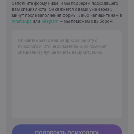
Заполните форму ниже, и мы подберем подходящего
в семейной жизни и в вашем внутреннем
вам специалиста. Он свяжется с вами уже через 5
мире.Давайте сделаем это вместе!Я здесь, чтобы
минут после заполнения формы. Либо напишите нам в
поддержать вас на вашем пути к лучшей жизни.
WhatsApp
или
Telegram
— мы поможем с выбором
ПОДОБРАТЬ ПСИХОЛОГА