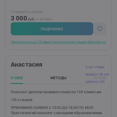
отпустить обиду?", "Как перестать страдать от
измены или потери?" и т.д.Я помогаю распутать этот
Стоимость онлайн
клубок, найти причину "негативных сценариев",
3 000
научиться понимать себя и свои состояния,
руб.
/≈ 60 мин.
выстраивать здоровые отношения с близкими
людьми и окружающими, выйти из замкнутого круга,
ПОДРОБНЕЕ
делать свою жизнь лучше и получать от нее
радость.Основные принципы моей работы -
Записаться на 20-минутную консультацию бесплатно
поддержка, понимание, принятие, осознание.
действие, результат.
Анастасия
6 лет стажа
возраст 28 лет
О СЕБЕ
МЕТОДЫ
ОТЗЫВ
рейтинг 5/5
Психолог
диплом проверен
помогла 169 клиентам
35 отзывов
ПРИНИМАЮ ЗАЯВКИ С 10:00 ДО 18:00 ПО МСК!
Практический психолог с высшими образованиями