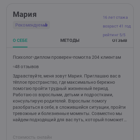
Мария
16 лет стажа
Рекомендуем
возраст 41 год
рейтинг 5/5
О СЕБЕ
МЕТОДЫ
ОТЗЫВ
Психолог
диплом проверен
помогла 204 клиентам
48 отзывов
Здравствуйте, меня зовут Мария. Приглашаю вас в
тёплое пространство, где максимально бережно
помогаю пройти трудный жизненный период.
Работаю со взрослыми, детьми и подростками,
консультирую родителей. Взрослым: помогу
разобраться в себе, в сложившейся ситуации, пройти
тревожные и болезненные моменты. Совместно мы
найдем подходящий для вас путь, который поможет
изменить ситуацию и сделает вашу жизнь спокойнее.
Детям и подросткам: помогу разобраться со
Стоимость онлайн
страхами, вспышками гнева, эмоциональной