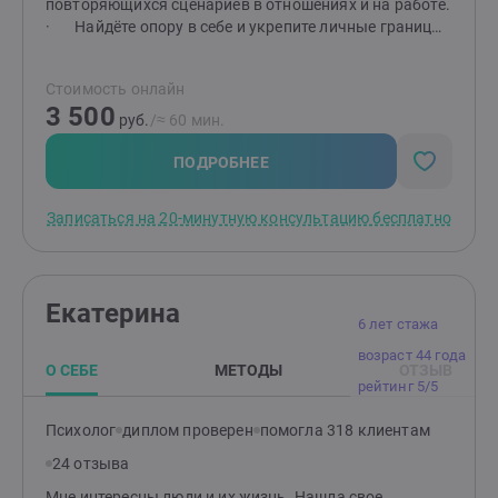
повторяющихся сценариев в отношениях и на работе.
· Найдёте опору в себе и укрепите личные границы.
· Обретёте чёткий план и инструменты для
движения вперёд. Мой опыт — ваша уверенность в
Стоимость онлайн
результате: · 6 лет активной частной практики
3 500
индивидуального консультирования. · Более 450
руб.
/≈ 60 мин.
часов работы на телефоне кризисной помощи — умею
поддерживать в сложных состояниях. · 10 лет в HR
ПОДРОБНЕЕ
— отлично понимаю контекст рабочих конфликтов,
выгорания и проблем с самореализацией.
Записаться на 20-минутную консультацию бесплатно
· Регулярно повышаю квалификацию в схема-
терапии и ЭОТ.
Екатерина
6 лет стажа
возраст 44 года
О СЕБЕ
МЕТОДЫ
ОТЗЫВ
рейтинг 5/5
Психолог
диплом проверен
помогла 318 клиентам
24 отзыва
Мне интересны люди и их жизнь. Нашла свое