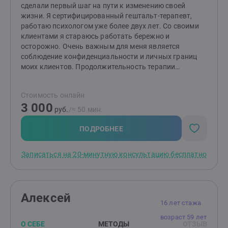
сделали первый шаг на пути к изменению своей
жизни. Я сертифицированный гештальт-терапевт,
работаю психологом уже более двух лет. Со своими
клиентами я стараюсь работать бережно и
осторожно. Очень важным для меня является
соблюдение конфиденциальности и личных границ
моих клиентов. Продолжительность терапии
варьируется в зависимости от специфики проблем, с
которыми Вы приходите. Я давно увлекаюсь
Стоимость онлайн
психологией, задолго до того, как решила заняться
3 000
ею профессионально. У меня есть большой интерес к
руб.
/≈ 50 мин.
людям, их проблемам, желание помочь. Основные
направления работы: гештальт-терапия и
ПОДРОБНЕЕ
психоанализ. Буду рада помочь Вам сделать Вашу
жизнь лучше.
Записаться на 20-минутную консультацию бесплатно
Алексей
16 лет стажа
возраст 59 лет
О СЕБЕ
МЕТОДЫ
ОТЗЫВ