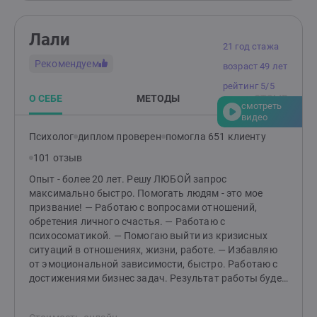
Лали
21 год стажа
Рекомендуем
возраст 49 лет
рейтинг 5/5
О СЕБЕ
МЕТОДЫ
ОТЗЫВ
смотреть
видео
Психолог
диплом проверен
помогла 651 клиенту
101 отзыв
Опыт - более 20 лет. Решу ЛЮБОЙ запрос
максимально быстро. Помогать людям - это мое
призвание! — Работаю с вопросами отношений,
обретения личного счастья. — Работаю с
психосоматикой. — Помогаю выйти из кризисных
ситуаций в отношениях, жизни, работе. — Избавляю
от эмоциональной зависимости, быстро. Работаю с
достижениями бизнес задач. Результат работы будет
заметен сразу. Вы пришли с запросом, ушли с
ответом - мой стиль работы! Подберу вам техники