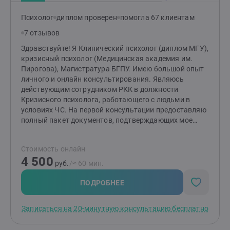
Психолог
диплом проверен
помогла 67 клиентам
7 отзывов
Здравствуйте! Я Клинический психолог (диплом МГУ),
кризисный психолог (Медицинская академия им.
Пирогова), Магистратура БГПУ. Имею большой опыт
личного и онлайн консультирования. Являюсь
действующим сотрудником РКК в должности
Кризисного психолога, работающего с людьми в
условиях ЧС. На первой консультации предоставляю
полный пакет документов, подтверждающих мое
образование, квалификацию и опыт работы.
Конфиденциальность, эмпатия, экологичные методы
Стоимость онлайн
- главные принципы в работе. Устали от постоянного
4 500
стресса и тревоги? Ищете помощи в решении
руб.
/≈ 60 мин.
проблем, которые мешают вам полноценно жить?
Жизнь не всегда бывает легкой и гладкой. Иногда мы
ПОДРОБНЕЕ
оказываемся перед сложными ситуациями, когда
нужна чья-то поддержка и помощь. Клинический и
Записаться на 20-минутную консультацию бесплатно
кризисный психолог - это специалист,который обучен
помогать людям справляться с различными