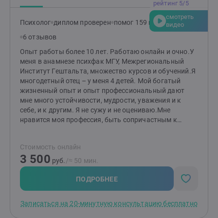
рейтинг 5/5
смотреть
Психолог
диплом проверен
помог 159 клиентам
видео
6 отзывов
Опыт работы более 10 лет. Работаю онлайн и очно.У
меня в анамнезе психфак МГУ, Межрегиональный
Институт Гештальта, множество курсов и обучений.Я
многодетный отец – у меня 4 детей. Мой богатый
жизненный опыт и опыт профессиональный дают
мне много устойчивости, мудрости, уважения и к
себе, и к другим. Я не сужу и не оцениваю.Мне
нравится моя профессия, быть сопричастным к
изменениям клиентов, это – благородно и
благодарно.Я работаю в гештальт-подходе, опираясь
Стоимость онлайн
на теорию целостности, сголасно которой мы можем
3 500
построить гармоничные и сбалансированные
руб.
/≈ 50 мин.
отношения и с собой, и с другими. Я работаю со всем
этим:Тревога/ Не понимаете, что происходит/ Устали
ПОДРОБНЕЕ
бороться/ Депрессия/ И люблю и ненавижу/ Меня
обижают/ Меня не понимают/ Мне страшно/ Стыдно/
Записаться на 20-минутную консультацию бесплатно
Я чувствую вину/ Я растерян/ Не могу сделать выбор