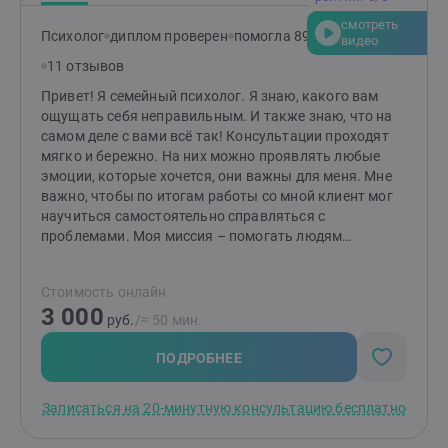
методах. Комбинирую техники для достижения
смотреть
наилучшего результата именно для вас. Что вас
Психолог
диплом проверен
помогла 89 клиентам
видео
ждёт? Эффективные инструменты, глубокая
11 отзывов
поддержка и новый взгляд на привычные проблемы.
Вместе мы найдём ответы и сделаем вашу жизнь
Привет! Я семейный психолог. Я знаю, какого вам
легче, гармоничнее и счастливее. Готовы к первым
ощущать себя неправильным. И также знаю, что на
шагам? Создайте заявку, и мы начнём ваш путь к
самом деле с вами всё так! Консультации проходят
переменам!
мягко и бережно. На них можно проявлять любые
эмоции, которые хочется, они важны для меня. Мне
важно, чтобы по итогам работы со мной клиент мог
научиться самостоятельно справляться с
проблемами. Моя миссия – помогать людям
выстраивать здоровые и комфортные
взаимоотношения между друг другом! Если методы
Стоимость онлайн
работы вам отзываются, то буду рада видеть вас на
3 000
консультациях. Я работаю индивидуально и в паре от
руб.
/≈ 50 мин.
16 лет (с согласия родителей). НЕ работаю с: теми, кто
не верит в психологию; теми, кого заставили прийти;
ПОДРОБНЕЕ
тяжёлыми психиатрическими диагнозами; любыми
зависимостями, кроме зависимости между
Записаться на 20-минутную консультацию бесплатно
партнёрами в отношениях.