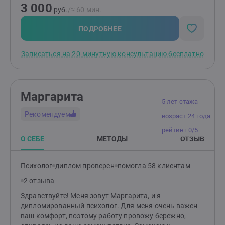
3 000
чувствительностью и ранимостью, обрести
руб.
/≈ 60 мин.
уверенность, улучшить отношения с окружающими.
Родителям: помогу разобраться в причинах
ПОДРОБНЕЕ
возникших трудностей и найти эффективные способы
по их устранению. Подскажу, как улучшить
Записаться на 20-минутную консультацию бесплатно
отношения и понять своего ребенка.
Маргарита
5 лет стажа
Рекомендуем
возраст 24 года
рейтинг 0/5
О СЕБЕ
МЕТОДЫ
ОТЗЫВ
Психолог
диплом проверен
помогла 58 клиентам
2 отзыва
Здравствуйте! Меня зовут Маргарита, и я
дипломированный психолог. Для меня очень важен
ваш комфорт, поэтому работу провожу бережно,