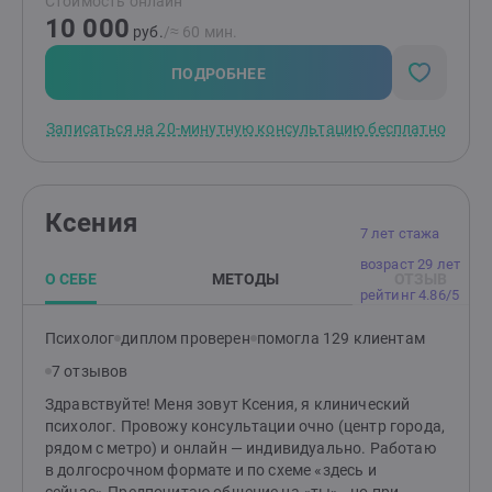
Стоимость онлайн
для самостоятельной работы. Ваша жизнь станет
10 000
понятнее и счастливее после нашей встречи. Вы все
руб.
/≈ 60 мин.
заметите сразу!
ПОДРОБНЕЕ
Записаться на 20-минутную консультацию бесплатно
Ксения
7 лет стажа
возраст 29 лет
О СЕБЕ
МЕТОДЫ
ОТЗЫВ
рейтинг 4.86/5
Психолог
диплом проверен
помогла 129 клиентам
7 отзывов
Здравствуйте! Меня зовут Ксения, я клинический
психолог. Провожу консультации очно (центр города,
рядом с метро) и онлайн — индивидуально. Работаю
в долгосрочном формате и по схеме «здесь и