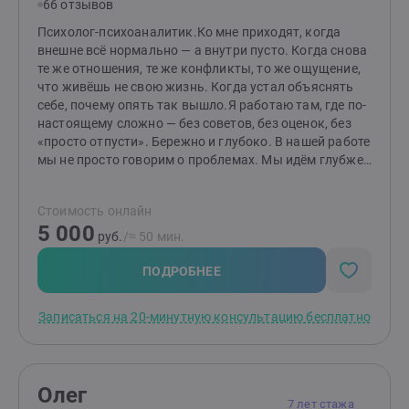
66 отзывов
Психолог-психоаналитик.Ко мне приходят, когда
внешне всё нормально — а внутри пусто. Когда снова
те же отношения, те же конфликты, то же ощущение,
что живёшь не свою жизнь. Когда устал объяснять
себе, почему опять так вышло.Я работаю там, где по-
настоящему сложно — без советов, без оценок, без
«просто отпусти». Бережно и глубоко. В нашей работе
мы не просто говорим о проблемах. Мы идём глубже
— туда, где живут настоящие причины: старые обиды,
незаметные установки, страхи, о которых вы,
Стоимость онлайн
возможно, никому не говорили. Именно там
5 000
начинается настоящее изменение — не в поведении, а
руб.
/≈ 50 мин.
в ощущении себя. Постепенно появляется то, чего
давно не было: ощущение опоры внутри, а не
ПОДРОБНЕЕ
снаружи. Понимание своих желаний — не «что от
меня хотят», а «чего хочу я». Умение быть в
Записаться на 20-минутную консультацию бесплатно
отношениях — и при этом оставаться собой. В
практике с 2011 года. За это время прошла более 400
часов личной терапии — в гештальт-подходе и
психоанализе — и продолжаю этот путь сама.
Олег
Регулярно работаю с супервизорами. Я знаю изнутри,
7 лет стажа