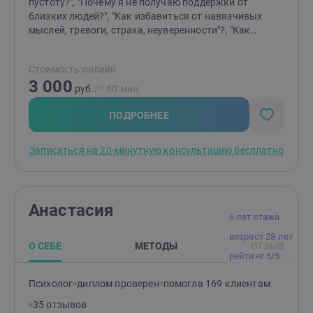
пустоту?", "Почему я не получаю поддержки от
близких людей?", "Как избавиться от навязчивых
мыслей, тревоги, страха, неуверенности"?, "Как
отпустить обиду?", "Как перестать страдать от
измены или потери?" и т.д.Я помогаю распутать этот
Стоимость онлайн
клубок, найти причину "негативных сценариев",
3 000
научиться понимать себя и свои состояния,
руб.
/≈ 60 мин.
выстраивать здоровые отношения с близкими
людьми и окружающими, выйти из замкнутого круга,
ПОДРОБНЕЕ
делать свою жизнь лучше и получать от нее
радость.Основные принципы моей работы -
Записаться на 20-минутную консультацию бесплатно
поддержка, понимание, принятие, осознание.
действие, результат.
Анастасия
6 лет стажа
возраст 28 лет
О СЕБЕ
МЕТОДЫ
ОТЗЫВ
рейтинг 5/5
Психолог
диплом проверен
помогла 169 клиентам
35 отзывов