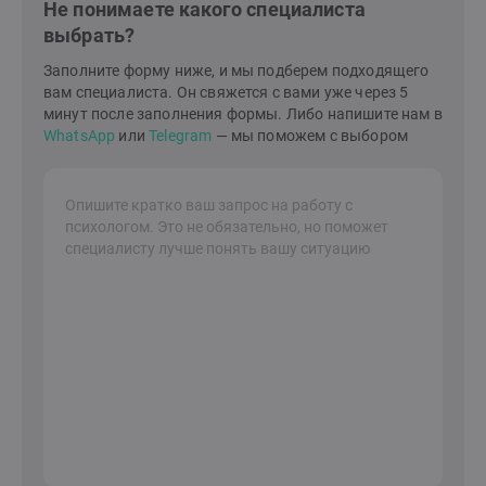
Не понимаете какого специалиста
опыт, чтобы помочь людям справиться со
выбрать?
сложностями в себе, в отношениях с партнером или
ребенком. Я знаю, как построить гармонию и счастье
Заполните форму ниже, и мы подберем подходящего
в семейной жизни и в вашем внутреннем
вам специалиста. Он свяжется с вами уже через 5
мире.Давайте сделаем это вместе!Я здесь, чтобы
минут после заполнения формы. Либо напишите нам в
поддержать вас на вашем пути к лучшей жизни.
WhatsApp
или
Telegram
— мы поможем с выбором