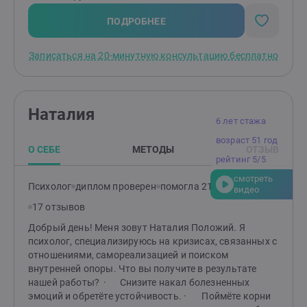
преподавал в университете, руководил бизнесом. Я
женат более 35 лет, отец двух взрослых сыновей.
ПОДРОБНЕЕ
Знаю, как важно и непросто сохранить близость,
уважение и тепло в долгих отношениях. Запишитесь
Записаться на 20-минутную консультацию бесплатно
на бесплатную 20-минутную встречу - и, возможно,
уже после неё вы почувствуете, что жить стало легче,
спокойнее и осмысленнее, чем было вчера.
Наталия
6 лет стажа
возраст 51 год
О СЕБЕ
МЕТОДЫ
ОТЗЫВ
рейтинг 5/5
смотреть
Психолог
диплом проверен
помогла 215 клиентам
видео
17 отзывов
Добрый день! Меня зовут Наталия Положий. Я
психолог, специализируюсь на кризисах, связанных с
отношениями, самореализацией и поиском
внутренней опоры. Что вы получите в результате
нашей работы? · Снизите накал болезненных
эмоций и обретёте устойчивость. · Поймёте корни