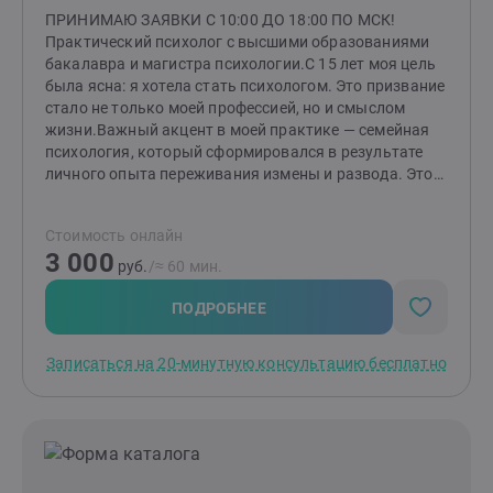
ПРИНИМАЮ ЗАЯВКИ С 10:00 ДО 18:00 ПО МСК!
Практический психолог с высшими образованиями
бакалавра и магистра психологии.С 15 лет моя цель
была ясна: я хотела стать психологом. Это призвание
стало не только моей профессией, но и смыслом
жизни.Важный акцент в моей практике — семейная
психология, который сформировался в результате
личного опыта переживания измены и развода. Этот
непростой период научил меня многому и дал
возможность глубже понять тонкости человеческих
Стоимость онлайн
отношений, а также заглянуть в «формулу»
3 000
любви.Помимо этого, я помогаю людям справляться
руб.
/≈ 60 мин.
с посттравматическим стрессовым расстройством
(ПТСР), неопределенностью в жизни и повышенной
ПОДРОБНЕЕ
тревожностью, низкой самооценкой. Я понимаю, как
эти состояния могут влиять на качество жизни и
Записаться на 20-минутную консультацию бесплатно
отношения с окружающими. Также я работаю с
клиентами, сталкивающимися с агрессивным
поведением — как у себя, так и у близких. Вместе мы
находим способы управления эмоциями и
реакциями.Сегодня я опираюсь как на накопленные
теоретические и практические знания, так и на свой