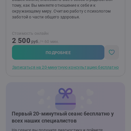
свои эмоции, говорить открыто и откровенно.
тому, как Вы меняете отношение к себе и к
окружающему миру. Считаю работу с психологом
заботой о части общего здоровья.
Стоимость онлайн
2 500
руб.
/≈ 60 мин.
ПОДРОБНЕЕ
Записаться на 20-минутную консультацию бесплатно
Первый 20-минутный сеанс бесплатно у
всех наших специалистов
На сеансе вы получите диагностику и поймете,