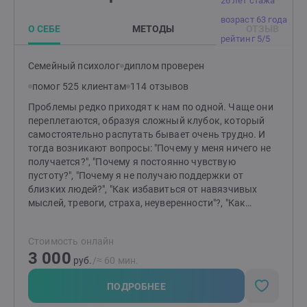
26 лет стажа
возраст 63 года
О СЕБЕ
МЕТОДЫ
ОТЗЫВ
рейтинг 5/5
Семейный психолог
диплом проверен
помог 525 клиентам
114 отзывов
Проблемы редко приходят к нам по одной. Чаще они
переплетаются, образуя сложный клубок, который
самостоятельно распутать бывает очень трудно. И
тогда возникают вопросы: "Почему у меня ничего не
получается?", "Почему я постоянно чувствую
пустоту?", "Почему я не получаю поддержки от
близких людей?", "Как избавиться от навязчивых
мыслей, тревоги, страха, неуверенности"?, "Как
отпустить обиду?", "Как перестать страдать от
измены или потери?" и т.д.Я помогаю распутать этот
Стоимость онлайн
клубок, найти причину "негативных сценариев",
3 000
научиться понимать себя и свои состояния,
руб.
/≈ 60 мин.
выстраивать здоровые отношения с близкими
людьми и окружающими, выйти из замкнутого круга,
ПОДРОБНЕЕ
делать свою жизнь лучше и получать от нее