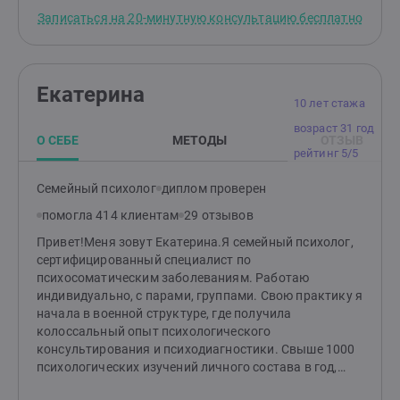
радость.Основные принципы моей работы -
Записаться на 20-минутную консультацию бесплатно
поддержка, понимание, принятие, осознание.
действие, результат.
Екатерина
10 лет стажа
возраст 31 год
О СЕБЕ
МЕТОДЫ
ОТЗЫВ
рейтинг 5/5
Семейный психолог
диплом проверен
помогла 414 клиентам
29 отзывов
Привет!Меня зовут Екатерина.Я семейный психолог,
сертифицированный специалист по
психосоматическим заболеваниям. Работаю
индивидуально, с парами, группами. Свою практику я
начала в военной структуре, где получила
колоссальный опыт психологического
консультирования и психодиагностики. Свыше 1000
психологических изучений личного состава в год,
социометрические исследования, профессиональный