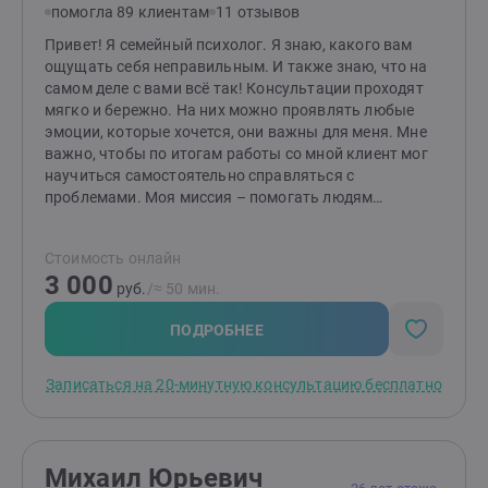
помогла 89 клиентам
11 отзывов
поддержка и новый взгляд на привычные проблемы.
Вместе мы найдём ответы и сделаем вашу жизнь
Привет! Я семейный психолог. Я знаю, какого вам
легче, гармоничнее и счастливее. Готовы к первым
ощущать себя неправильным. И также знаю, что на
шагам? Создайте заявку, и мы начнём ваш путь к
самом деле с вами всё так! Консультации проходят
переменам!
мягко и бережно. На них можно проявлять любые
эмоции, которые хочется, они важны для меня. Мне
важно, чтобы по итогам работы со мной клиент мог
научиться самостоятельно справляться с
проблемами. Моя миссия – помогать людям
выстраивать здоровые и комфортные
взаимоотношения между друг другом! Если методы
Стоимость онлайн
работы вам отзываются, то буду рада видеть вас на
3 000
консультациях. Я работаю индивидуально и в паре от
руб.
/≈ 50 мин.
16 лет (с согласия родителей). НЕ работаю с: теми, кто
не верит в психологию; теми, кого заставили прийти;
ПОДРОБНЕЕ
тяжёлыми психиатрическими диагнозами; любыми
зависимостями, кроме зависимости между
Записаться на 20-минутную консультацию бесплатно
партнёрами в отношениях.
Михаил Юрьевич