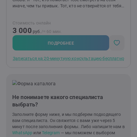
иначе, чем ты привык. Тот, кто не отвернётся от тебя
и в радости, и в горе, и в сложных чувствах. Тот, для
кого важнейшая ценность - это ты, какой ты есть
Стоимость онлайн
Человек с большой буквы "Ч". Дорогу осилит идущий.
3 000
И ты имеешь право идти. Быть может, обратившись
руб.
/≈ 60 мин.
ко мне, ты сможешь идти не так, как ты привык до
знакомства со мной.
ПОДРОБНЕЕ
Записаться на 20-минутную консультацию бесплатно
Не понимаете какого специалиста
выбрать?
Заполните форму ниже, и мы подберем подходящего
вам специалиста. Он свяжется с вами уже через 5
минут после заполнения формы. Либо напишите нам в
WhatsApp
или
Telegram
— мы поможем с выбором