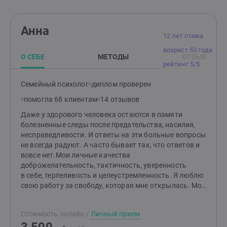
Анна
12 лет стажа
возраст 53 года
О СЕБЕ
МЕТОДЫ
ОТЗЫВ
рейтинг 5/5
Семейный психолог
диплом проверен
помогла 68 клиентам
14 отзывов
Даже у здорового человека остаются в памяти
болезненные следы после предательства, насилия,
несправедливости. И ответы на эти больные вопросы
не всегда радуют. А часто бывает так, что ответов и
вовсе нет.Мои личные качества
доброжелательность, тактичность, уверенность
в себе, терпеливость и целеустремленность. Я люблю
свою работу за свободу, которая мне открылась. Мой
график гибкий и он меняется в зависимости
от запросов клиентов. Это позволяет мне находить
Стоимость онлайн
/
Личный прием
время, как для экстренной психологической помощи
клиенту, так и для себя.Я закончила ВЭГУ.