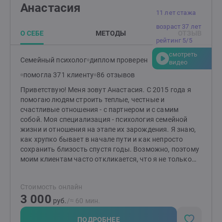
Анастасия
11 лет стажа
возраст 37 лет
О СЕБЕ
МЕТОДЫ
ОТЗЫВ
рейтинг 5/5
смотреть
Семейный психолог
диплом проверен
видео
помогла 371 клиенту
86 отзывов
Приветствую! Меня зовут Анастасия. С 2015 года я
помогаю людям строить теплые, честные и
счастливые отношения - с партнером и с самим
собой. Моя специализация - психология семейной
жизни и отношения на этапе их зарождения. Я знаю,
как хрупко бывает в начале пути и как непросто
сохранить близость спустя годы. Возможно, поэтому
моим клиентам часто откликается, что я не только
психолог, но и жена, и мама. Жизненный опыт
помогает мне чувствовать те нюансы, о которых не
Стоимость онлайн
прочитаешь в учебниках. В своей работе опираюсь на
3 000
бережный подход, практические инструменты и
руб.
/≈ 60 мин.
глубокое уважение к уникальному пути каждого. Моя
задача помочь вам услышать себя, договориться с
ПОДРОБНЕЕ