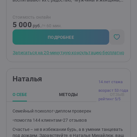
воспитывают их с радостью; *Мужчины и женщины,
которые в результате нашей работы справивились с
эмоциональным выгоранием и приобрели ресурс, *те,
Стоимость онлайн
кто смог справиться с тревогой, паническими
5 000
атаками и депрессией. С помощью
руб.
/≈ 60 мин.
экзистенциального анализа я помогу вам
обнаружить ваши ценности и смыслы в жизни. В
ПОДРОБНЕЕ
результате нашей работы вы сможете жить в
согласии с собой и окружающими.
Записаться на 20-минутную консультацию бесплатно
Наталья
14 лет стажа
возраст 53 года
О СЕБЕ
МЕТОДЫ
ОТЗЫВ
рейтинг 5/5
Семейный психолог
диплом проверен
помогла 144 клиентам
27 отзывов
Счастье – не в избежании бурь, а в умении танцевать
под дождем. Здравствуйте, я Наталья Михайлюк, ваш