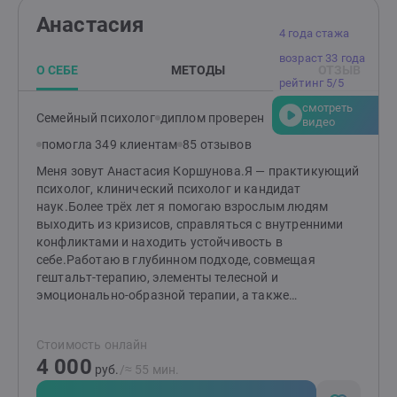
чувство вины;Неврозы и
Анастасия
психосоматика:тревожность, неврозы, панические
4 года стажа
атаки;Апатия, депрессия, упадок сил:Нарушение
возраст 33 года
сна;Selfharm (Самоповреждающее
О СЕБЕ
МЕТОДЫ
ОТЗЫВ
поведение);Токсичные чувства Стыда и
рейтинг 5/5
Вины;Проблемы с личными границами, выражении
смотреть
собственного мнения;Фобии;ПТСР и КПТСР.Семейное
Семейный психолог
диплом проверен
видео
консультирование и консультирование пар;Работа с
помогла 349 клиентам
85 отзывов
подростками 13(+) индивидуально и в рамках
системной семейной терапии.
Меня зовут Анастасия Коршунова.Я — практикующий
психолог, клинический психолог и кандидат
наук.Более трёх лет я помогаю взрослым людям
выходить из кризисов, справляться с внутренними
конфликтами и находить устойчивость в
себе.Работаю в глубинном подходе, совмещая
гештальт-терапию, элементы телесной и
эмоционально-образной терапии, а также
клинический взгляд на личность.В терапии я
внимательна к контексту жизни клиента, к тому, что
Стоимость онлайн
скрыто за симптомами и привычными реакциями. В
4 000
центре моего внимания — не «что не так», а как
руб.
/≈ 55 мин.
именно человек научился жить, чтобы выжить, и как