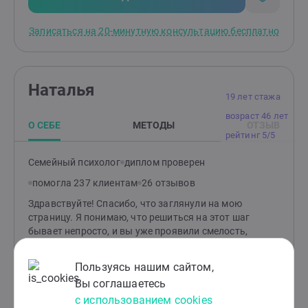
партнёром и вернуть радость от общения, даже если
сейчас кажется, что надежды нет. Вместе мы создаём
Записаться на 20-минутную консультацию бесплатно
пространство, где вы сможете: · Услышать себя и
свои истинные желания. · Понять, почему в
отношениях возникает боль или недопонимание. ·
Найти опору, чтобы двигаться дальше - в паре или
Наталья
самостоятельно. Я работаю онлайн с парами и теми,
19 лет стажа
кто только ищет партнера или хочет разобраться в
возраст 46 лет
уже существующих отношениях. Если чувствуете, что
О СЕБЕ
МЕТОДЫ
ОТЗЫВ
пришло время перемен, - буду рада знакомству
рейтинг 5/5
Семейный психолог
диплом проверен
помогла 237 клиентам
26 отзывов
Здравствуйте! Спасибо, что заглянули на мою
страницу. Я понимаю, что решиться на этот шаг
бывает непросто, и вы уже проявили смелость,
просто оказавшись здесь. В жизни каждого бывают
моменты, когда привычные ориентиры теряются, а
Пользуясь нашим сайтом,
внутри появляется ощущение, что вы заблудились в
Вы соглашаетесь
лабиринте собственных мыслей и чувств. Иногда
с использованием cookies
кажется, что вы один на один с этим клубком, и