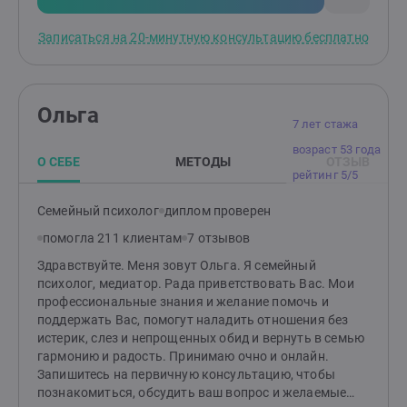
можете обратиться, если беспокоитесь по поводу
неуверенности в себе, есть сомнения и страхи,
Записаться на 20-минутную консультацию бесплатно
тревожность, невроз, панические атаки, фобии,
психосоматические заболевания, проблемы в
семейных или парных отношениях.
Ольга
7 лет стажа
возраст 53 года
О СЕБЕ
МЕТОДЫ
ОТЗЫВ
рейтинг 5/5
Семейный психолог
диплом проверен
помогла 211 клиентам
7 отзывов
Здравствуйте. Меня зовут Ольга. Я семейный
психолог, медиатор. Рада приветствовать Вас. Мои
профессиональные знания и желание помочь и
поддержать Вас, помогут наладить отношения без
истерик, слез и непрощенных обид и вернуть в семью
гармонию и радость. Принимаю очно и онлайн.
Запишитесь на первичную консультацию, чтобы
познакомиться, обсудить ваш вопрос и желаемые