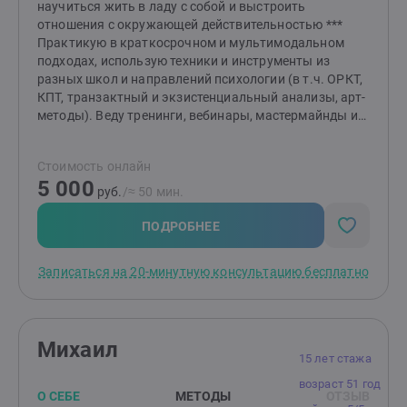
научиться жить в ладу с собой и выстроить
отношения с окружающей действительностью ***
Практикую в краткосрочном и мультимодальном
подходах, использую техники и инструменты из
разных школ и направлений психологии (в т.ч. ОРКТ,
КПТ, транзактный и экзистенциальный анализы, арт-
методы). Веду тренинги, вебинары, мастермайнды и
трансформационные психологические игры,
сопровождаю проектную (в т.ч. корпоративную)
Стоимость онлайн
деятельность, занимаюсь коучингом. *** Считаю, что
5 000
главное в работе специалиста помогающей
руб.
/≈ 50 мин.
профессии: — задавать правильные вопросы и
внимательно слушать ответы; — оказывать
ПОДРОБНЕЕ
эмоциональную поддержку и создавать атмосферу
принятия; — обучать способам самопомощи и
Записаться на 20-минутную консультацию бесплатно
рациональному мышлению. *** О моих
профессиональных деятельности, опыте и развитии:
— В 2018-2019 гг. консультировала в
Университетской психолого-педагогической клинике
Михаил
Сибирского федерального университета,
15 лет стажа
организовывала лекции, мастерские и воркшопы
возраст 51 год
психологической направленности. — С 2019 г.
О СЕБЕ
МЕТОДЫ
ОТЗЫВ
являюсь куратором проектов и создаю фестивали