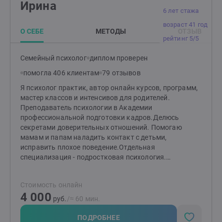
Ирина
6 лет стажа
возраст 41 год
О СЕБЕ
МЕТОДЫ
ОТЗЫВ
рейтинг 5/5
Семейный психолог
диплом проверен
помогла 406 клиентам
79 отзывов
Я психолог практик, автор онлайн курсов, программ,
мастер классов и интенсивов для родителей.
Преподаватель психологии в Академии
профессиональной подготовки кадров.Делюсь
секретами доверительных отношений. Помогаю
мамам и папам наладить контакт с детьми,
исправить плохое поведение.Отдельная
специализация - подростковая психология.
Консультирую подростков из разных уголков
мира.Работала с трудными подростками в центре
Стоимость онлайн
для несовершеннолетних.Расскажу, что делать,
4 000
чтобы:Договориться с любым подростком и выйти из
руб.
/≈ 60 мин.
кризиса. Избавиться от детских истерик, вранья,
лени, хамства и агрессии.Выйти из невроза.Также вы
ПОДРОБНЕЕ