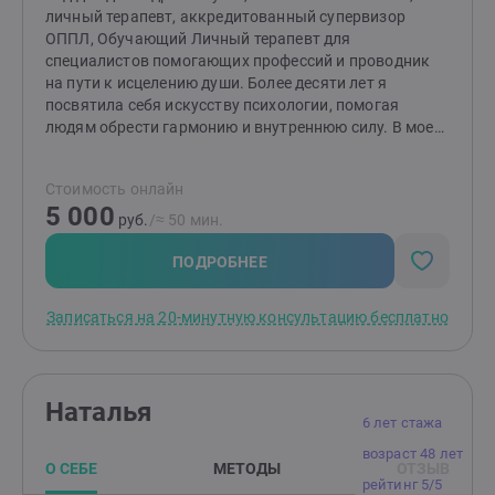
личный терапевт, аккредитованный супервизор
ОППЛ, Обучающий Личный терапевт для
специалистов помогающих профессий и проводник
на пути к исцелению души. Более десяти лет я
посвятила себя искусству психологии, помогая
людям обрести гармонию и внутреннюю силу. В моем
кабинете вы найдете понимание и поддержку, если
вас преследуют тени детских травм, сковывает
Стоимость онлайн
тревога или гнев, мучают ограничивающие
5 000
убеждения, терзают панические атаки и навязчивые
руб.
/≈ 50 мин.
мысли, или же вы оказались в плену обсессивно-
компульсивного расстройства (ОКР) и созависимых
ПОДРОБНЕЕ
отношений. Я также протягиваю руку помощи
семьям, столкнувшимся с горькой реальностью
Записаться на 20-минутную консультацию бесплатно
зависимости у близких. Я обучаю техникам,
позволяющим сохранять хладнокровие и принимать
мудрые решения даже в самые бурные моменты
жизни. В результате нашей совместной работы вы
Наталья
обретете власть над своими эмоциями, научитесь
6 лет стажа
делать осознанный выбор, опираясь на
возраст 48 лет
непоколебимую веру в собственную ценность. В
О СЕБЕ
МЕТОДЫ
ОТЗЫВ
своей частной практике я сочетаю мудрость
рейтинг 5/5