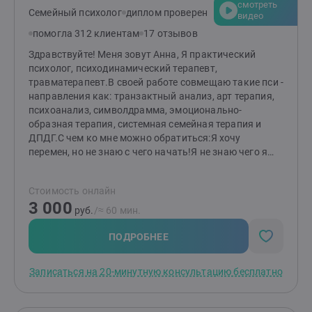
смотреть
Семейный психолог
диплом проверен
видео
помогла 312 клиентам
17 отзывов
Здравствуйте! Меня зовут Анна, Я практический
психолог, психодинамический терапевт,
травматерапевт.В своей работе совмещаю такие пси -
направления как: транзактный анализ, арт терапия,
психоанализ, символдрамма, эмоционально-
образная терапия, системная семейная терапия и
ДПДГ.С чем ко мне можно обратиться:Я хочу
перемен, но не знаю с чего начать!Я не знаю чего я
хочу;Не могу понять, что со мною происходит!Все
вроде хорошо, но почему так плохо?Чувствую себя
Стоимость онлайн
подавленно, депрессивно;Я запутался/запуталась и
3 000
не знаю, что делать и куда идти;Не чувствую радости
руб.
/≈ 60 мин.
и "вкуса жизни". Исчезли краски;"Хочу научиться
управлять своими эмоциями";Мучает бессоница;Не
ПОДРОБНЕЕ
получается достигнуть цели;Низкая самооценка и нет
опоры на себя;Нет поддержки, некому рассказать и
Записаться на 20-минутную консультацию бесплатно
поделиться своими переживаниями и чувствами;Не
могу построить отношения с противоположным
полом;Не могу похудеть/набрать вес;Переедание и