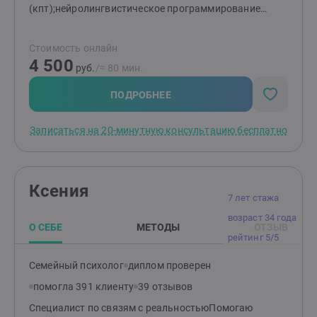
(кпт);нейролингвистическое программирование
(нлп);эмоционально-образная
терапия;метафорические ассоциативные карты;арт-
Стоимость онлайн
терапия, нейрографические техники;телесно-
4 500
ориентированная практика;гештальт терапия.
руб.
/≈ 80 мин.
Регулярно повышаю качество своего образования и
квалификацию; постоянно совершенствую знания и
ПОДРОБНЕЕ
навыки; много учусь и с удовольствием работаю.
Своей задачей ставлю улучшение качества жизни
Записаться на 20-минутную консультацию бесплатно
клиента за счёт совместной работы!
Ксения
7 лет стажа
возраст 34 года
О СЕБЕ
МЕТОДЫ
ОТЗЫВ
рейтинг 5/5
Семейный психолог
диплом проверен
помогла 391 клиенту
39 отзывов
Специалист по связям с реальностьюПомогаю