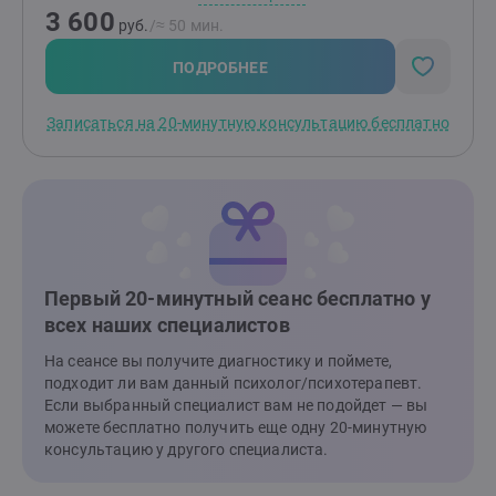
3 600
результативно для себя. Если вы хотите разобраться
руб.
/≈ 50 мин.
в себе и своей жизни, изменить ее к лучшему -
cвяжитесь со мной, и мы вместе найдем решение для
ПОДРОБНЕЕ
ваших потребностей. Буду рада поделиться с вами
своим опытом и знаниями в области психологии.
Записаться на 20-минутную консультацию бесплатно
Первый 20-минутный сеанс бесплатно у
всех наших специалистов
На сеансе вы получите диагностику и поймете,
подходит ли вам данный психолог/психотерапевт.
Если выбранный специалист вам не подойдет — вы
можете бесплатно получить еще одну 20-минутную
консультацию у другого специалиста.