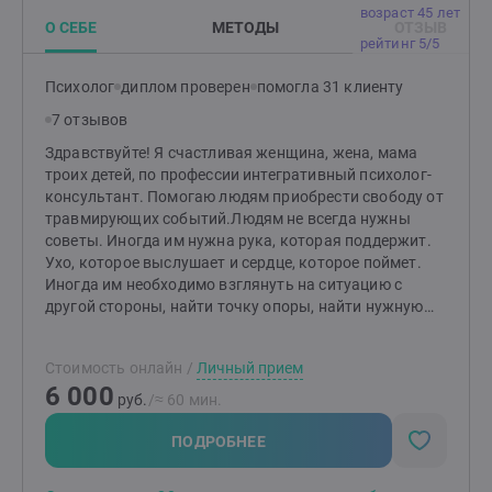
возраст 45 лет
О СЕБЕ
МЕТОДЫ
ОТЗЫВ
рейтинг 5/5
Психолог
диплом проверен
помогла 31 клиенту
7 отзывов
Здравствуйте! Я счастливая женщина, жена, мама
троих детей, по профессии интегративный психолог-
консультант. Помогаю людям приобрести свободу от
травмирующих событий.Людям не всегда нужны
советы. Иногда им нужна рука, которая поддержит.
Ухо, которое выслушает и сердце, которое поймет.
Иногда им необходимо взглянуть на ситуацию с
другой стороны, найти точку опоры, найти нужную
дверь, когда кажется, что выхода нет.Я уже смогла
помочь десяткам людей. Буду рада быть полезной
Стоимость онлайн
/
Личный прием
для Вас!!!
6 000
руб.
/≈ 60 мин.
ПОДРОБНЕЕ