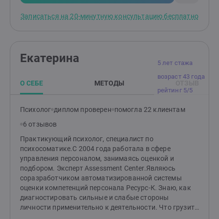
Записаться на 20-минутную консультацию бесплатно
Екатерина
5 лет стажа
возраст 43 года
О СЕБЕ
МЕТОДЫ
ОТЗЫВ
рейтинг 5/5
Психолог
диплом проверен
помогла 22 клиентам
6 отзывов
Практикующий психолог, специалист по
психосоматике.С 2004 года работала в сфере
управления персоналом, занимаясь оценкой и
подбором. Эксперт Assessment Center.Являюсь
соразработчиком автоматизированной системы
оценки компетенций персонала Ресурс-К. Знаю, как
диагностировать сильные и слабые стороны
личности применительно к деятельности. Что грузить
и развивать, а что оставить в покое или избегать.