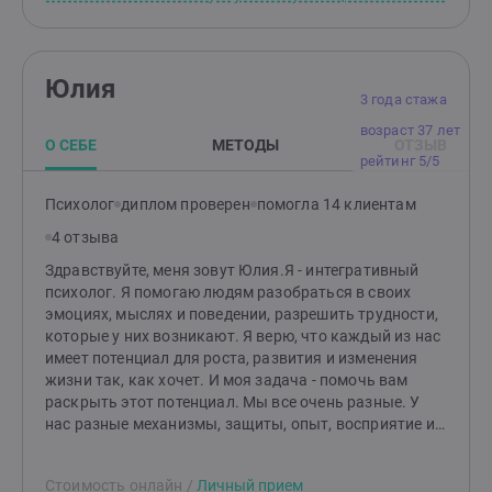
проработала в школе педагогом психологом.
За время своей работы я провела более 7000
индивидуальных и семейных консультаций. Прошла
более 700 часов личной (индивидуальной
Юлия
и групповой) терапии. Более 120 часов супервизий
3 года стажа
и интервизий. Есть ситуации, в которых помощь
возраст 37 лет
и поддержка нужны прямо сейчас, независимо
О СЕБЕ
МЕТОДЫ
ОТЗЫВ
от праздников, даты календаря и времени суток. Моя
рейтинг 5/5
задача —помочь человеку очнуться и обнаружить
себя.Консультирую русскоязычных с разных стран
Психолог
диплом проверен
помогла 14 клиентам
в краткосрочном и пролонгированном форматах.
4 отзыва
Работаю как в очном режиме, так и с видео связью
в разных мессенджерах: WhatsApp, Zoom, Skype,
Здравствуйте, меня зовут Юлия.Я - интегративный
Telegram.
психолог. Я помогаю людям разобраться в своих
эмоциях, мыслях и поведении, разрешить трудности,
которые у них возникают. Я верю, что каждый из нас
имеет потенциал для роста, развития и изменения
жизни так, как хочет. И моя задача - помочь вам
раскрыть этот потенциал. Мы все очень разные. У
нас разные механизмы, защиты, опыт, восприятие и
из них мы создали все, что есть в нашей жизни. Мы
все уникальны, в нас много разного и интересного,
Стоимость онлайн
/
Личный прием
главное понять, как этим пользоваться