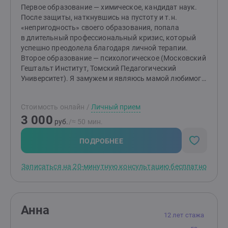
Первое образование — химическое, кандидат наук.
После защиты, наткнувшись на пустоту и т.н.
«непригодность» своего образования, попала
в длительный профессиональный кризис, который
успешно преодолела благодаря личной терапии.
Второе образование — психологическое (Московский
Гештальт Институт, Томский Педагогический
Университет). Я замужем и являюсь мамой любимого
сыночка. Поэтому в настоящее время мне нравится
работать с темами выгорания, профессионального
Стоимость онлайн
/
Личный прием
поиска, кризисных, депрессивные периодов. Люблю
3 000
работать с темой отношений, проблем в семье, с
руб.
/≈ 50 мин.
партнером, с родителями. Помогаю разбираться в
темах "со мной что-то не так, не знаю, что именно, но
ПОДРОБНЕЕ
чувствую, что что-то не так", "не знаю, чего хочу, не
знаю кем буду, когда вырасту". Не работаю с детьми,
Записаться на 20-минутную консультацию бесплатно
подростками, алко-, наркозависимыми.
Анна
12 лет стажа