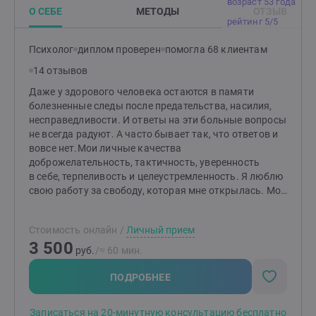
возраст 53 года
О СЕБЕ
МЕТОДЫ
ОТЗЫВ
рейтинг 5/5
Психолог
диплом проверен
помогла 68 клиентам
14 отзывов
Даже у здорового человека остаются в памяти
болезненные следы после предательства, насилия,
несправедливости. И ответы на эти больные вопросы
не всегда радуют. А часто бывает так, что ответов и
вовсе нет.Мои личные качества
доброжелательность, тактичность, уверенность
в себе, терпеливость и целеустремленность. Я люблю
свою работу за свободу, которая мне открылась. Мой
график гибкий и он меняется в зависимости
от запросов клиентов. Это позволяет мне находить
Стоимость онлайн
/
Личный прием
время, как для экстренной психологической помощи
3 500
клиенту, так и для себя.Я закончила ВЭГУ.
руб.
/≈ 60 мин.
Специальность: Психолог. Квалификация: Психолог,
преподаватель психологии. Обучалась в МГИ,
ПОДРОБНЕЕ
дополнительная специализация — гешталь терапевт.
Стаж работы с клиентами — 12 лет. 4 года
Записаться на 20-минутную консультацию бесплатно