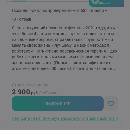
помощь),так и в протяженном формате, когда
видео
человек настроен на более глубокие изменения в
Психолог
диплом проверен
помог 632 клиентам
жизни. У меня есть один недостаток - мне не
интересно работать только ради денег. И не буду
31 отзыв
полезна тем кто хочет чтоб за них решили.Жизнь
Я практикующий психолог с февраля 2021 года, и уже
меняется, когда мы меняемся сами.Приглашаю тех,
чуть более 4 лет я помогаю людям находить ответы
кто хочет и готов сделать свою жизнь лучше.
на сложные вопросы, справляться с трудностями и
менять свою жизнь к лучшему. В каких методах я
работаю: ✔ Когнитивно-поведенческая терапия – для
работы с негативными мыслями и формированием
здоровых привычек. (Повышение квалификации в
этом методе более 500 часов ) ✔ Гештальт-терапия –
для глубокого понимания своих чувств, желаний и
построения гармоничных отношений. ✔ Семейная
Стоимость онлайн
терапия – для разрешения конфликтов и укрепления
2 900
семейных связей. ✔ Коучинг – для постановки и
руб.
/≈ 60 мин.
достижения целей, раскрытия вашего потенциала.
Как мы начнём работу? Мы начнём с
ПОДРОБНЕЕ
ознакомительной беседы. Это время для вас – чтобы
почувствовать комфорт, задать вопросы и понять,
Записаться на 20-минутную консультацию бесплатно
как я могу быть полезен. Если вы ощутите доверие и
безопасность, мы сможем двигаться дальше в поиске