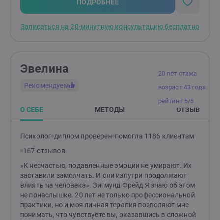
2000 часов консультаций. Я работаю в научно
ПОДРОБНЕЕ
подтвержденном подходе (КПТ), являюсь
действительным членом ОППЛ и регулярно прохожу
Записаться на 20-минутную консультацию бесплатно
супервизии. Это помогает мне сохранять ясность и
гарантировать качество работы Начать можно с
бесплатной 20-минутной встречи-знакомства. Это
время, чтобы сонастроиться: вы расскажете о
Эвелина
запросе, я сориентирую по формату, и мы решим, как
20 лет стажа
двигаться дальше
Рекомендуем
возраст 43 года
рейтинг 5/5
О СЕБЕ
МЕТОДЫ
ОТЗЫВ
Психолог
диплом проверен
помогла 1186 клиентам
167 отзывов
«К несчастью, подавленные эмоции не умирают. Их
заставили замолчать. И они изнутри продолжают
влиять на человека». Зигмунд Фрейд Я знаю об этом
не понаслышке. 20 лет не только профессиональной
практики, но и моя личная терапия позволяют мне
понимать, что чувствуете вы, оказавшись в сложной