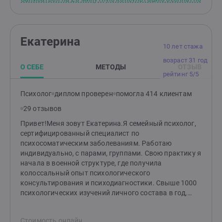
значение в познании и понимании психологических
аспектов жизни людей.Мой интерес к психологии
побуждает меня изучать новые теории, методики и
подходы, чтобы лучше понимать и помогать людям.Я
Екатерина
верю, что каждый человек имеет свою уникальную
10 лет стажа
историю, и я стремлюсь создать комфортное и
возраст 31 год
доверительное пространство для разговора и работы
О СЕБЕ
МЕТОДЫ
ОТЗЫВ
с моими клиентами.Моя цель - помочь людям
рейтинг 5/5
обрести гармонию, самопонимание и эмоциональное
благополучие.Я сопровождаю клиентов на их пути
Психолог
диплом проверен
помогла 414 клиентам
самооткрытия, роста и преодоления жизненных
29 отзывов
трудностей.
Привет!Меня зовут Екатерина.Я семейный психолог,
сертифицированный специалист по
психосоматическим заболеваниям. Работаю
индивидуально, с парами, группами. Свою практику я
начала в военной структуре, где получила
колоссальный опыт психологического
консультирования и психодиагностики. Свыше 1000
психологических изучений личного состава в год,
социометрические исследования, профессиональный
отбор и написание заключений, тренинги на
Стоимость онлайн