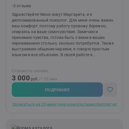
(аудио/видео/текст). Если хотите записаться на 20-
2 отзыва
минутную бесплатную встречу, напишите, что вас
беспокоит сейчас и как давно это длится.
Здравствуйте! Меня зовут Маргарита, и я
дипломированный психолог. Для меня очень важен
ваш комфорт, поэтому работу провожу бережно,
опираясь на ваше самочувствие. Замечаю и
принимаю чувства, готова быть с вами в ваших
переживаниях столько, сколько потребуется. Также
выстраиваю общение наравне, я говорю простым
языком и все объясняю. В своей работе я
придерживаюсь принципов психологической этики.
Предпочитаю научно доказанные подходы. А именно:
Стоимость онлайн
работаю в подходе ACT (терапия принятия и
3 000
ответственности) и CFT (терапия, сфокусированная
руб.
/≈ 55 мин.
на сострадании). Эти подходы помогают клиентам
сделать свою жизнь лучше за счет повышения
ПОДРОБНЕЕ
осознанности, поиска внутренних ценностей и
формирования мотивированного поведения. Цель
Записаться на 20-минутную консультацию бесплатно
CFT (ТФС) - это помочь клиентам изменить их
отношение к проблематичным мыслям и эмоциям, а
также сформировать поведение, направленное на
помощь себе. ACT (ТПО) - это подход, использующий