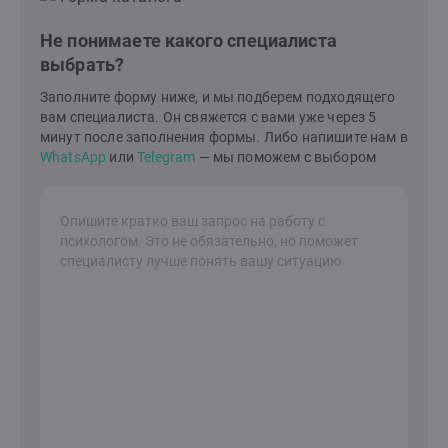
Принятие и Осознанность для развития
психологической гибкости, которая помогает
Не понимаете какого специалиста
человеку действовать в соответствии со своими
выбрать?
ценностями.Считаю, что моя задача — дать вам
необходимую поддержку и помочь стать автором
Заполните форму ниже, и мы подберем подходящего
собственной жизни. "Если бы не твоя боль, что бы ты
вам специалиста. Он свяжется с вами уже через 5
хотел/а делать со своей жизнью?"
минут после заполнения формы. Либо напишите нам в
WhatsApp
или
Telegram
— мы поможем с выбором