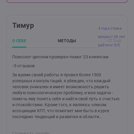
Тимур
4 года стажа
возраст 28 лет
О СЕБЕ
МЕТОДЫ
ОТЗЫВ
рейтинг 5/5
Психолог
диплом проверен
помог 23 клиентам
5 отзывов
За время своей работы я провел более 1500
успешных консультаций, я убежден, что каждый
человек уникален и имеет возможность решить
любую психологическую проблему, и моя задача -
помочь ему понять себя и найти свой путь к счастью
и спокойствию. Кроме того, я являюсь членом
ассоциации КПТ, что помогает мне быть в курсе
последних тенденций и развития в области
психологии и терапии, а также обмениваться опытом
с коллегами.Если вы ищете помощи в решении своих
Стоимость онлайн