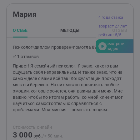
решений. Почему именно ко мне? — Индивидуальный
подход. Каждая история уникальна, и я строю работу,
Мария
опираясь на ваши особенности и потребности. —
4 года стажа
Безопасное пространство. Я придерживаюсь
возраст 27 лет
принципа: "Прежде всего – не навреди." Ваши чувства,
О СЕБЕ
МЕТОДЫ
ОТЗЫВ
границы и желания всегда в приоритете. — Гибкость в
рейтинг 5/5
методах. Комбинирую техники для достижения
смотреть
наилучшего результата именно для вас. Что вас
Психолог
диплом проверен
помогла 89 клиентам
видео
ждёт? Эффективные инструменты, глубокая
11 отзывов
поддержка и новый взгляд на привычные проблемы.
Вместе мы найдём ответы и сделаем вашу жизнь
Привет! Я семейный психолог. Я знаю, какого вам
легче, гармоничнее и счастливее. Готовы к первым
ощущать себя неправильным. И также знаю, что на
шагам? Создайте заявку, и мы начнём ваш путь к
самом деле с вами всё так! Консультации проходят
переменам!
мягко и бережно. На них можно проявлять любые
эмоции, которые хочется, они важны для меня. Мне
важно, чтобы по итогам работы со мной клиент мог
научиться самостоятельно справляться с
проблемами. Моя миссия – помогать людям
выстраивать здоровые и комфортные
взаимоотношения между друг другом! Если методы
Стоимость онлайн
работы вам отзываются, то буду рада видеть вас на
3 000
консультациях. Я работаю индивидуально и в паре от
руб.
/≈ 50 мин.