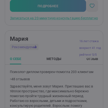
16 лет (с согласия родителей). НЕ работаю с: теми, кто
не верит в психологию; теми, кого заставили прийти;
ПОДРОБНЕЕ
тяжёлыми психиатрическими диагнозами; любыми
зависимостями, кроме зависимости между
Записаться на 20-минутную консультацию бесплатно
партнёрами в отношениях.
Мария
16 лет стажа
Рекомендуем
возраст 41 год
рейтинг 5/5
О СЕБЕ
МЕТОДЫ
ОТЗЫВ
Психолог
диплом проверен
помогла 203 клиентам
48 отзывов
Здравствуйте, меня зовут Мария. Приглашаю вас в
тёплое пространство, где максимально бережно
помогаю пройти трудный жизненный период.
Работаю со взрослыми, детьми и подростками,
консультирую родителей. Взрослым: помогу