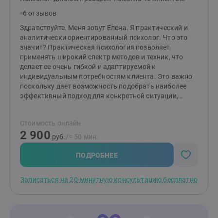
6 отзывов
Здравствуйте. Меня зовут Елена. Я практический и
аналитически ориентированный психолог. Что это
значит? Практическая психология позволяет
применять широкий спектр методов и техник, что
делает ее очень гибкой и адаптируемой к
индивидуальным потребностям клиента. Это важно
поскольку дает возможность подобрать наиболее
эффективный подход для конкретной ситуации,
помочь быстрее и точнее достигнуть желаемых
результатов. Такие методы способствуют гибкому
Стоимость онлайн
взаимодействию, развитию самосознания и навыков
2 900
для решения жизненных задач, что в итоге повышает
руб.
/≈ 50 мин.
качество жизни и эмоциональное благополучие. В
своей практике я использую следующий набор
ПОДРОБНЕЕ
методик. КПТ (когнитивно‑поведенческая терапия),
ACT (терапия принятия и ответственности) и CFT
Записаться на 20-минутную консультацию бесплатно
(терапия, сфокусированная на сострадании для
краткосрочных запросов. Здесь много домашних
заданий и работы с мыслями и повторяющимися
сценариями. Для более долгосрочной работы я