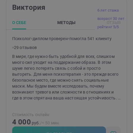
постепенно снижать интенсивность переживаний,
Виктория
восстанавливать внутреннюю устойчивость и
6 лет стажа
возвращать ощущение контакта с собой и жизнью.
возраст 30 лет
Мне важно создавать пространство, где не нужно
О СЕБЕ
МЕТОДЫ
ОТЗЫВ
соответствовать ожиданиям, скрывать сложные
рейтинг 5/5
чувства или оставаться с ними в одиночестве. На
терапии можно исследовать свои переживания без
Психолог
диплом проверен
помогла 541 клиенту
осуждения и постепенно находить более устойчивые
29 отзывов
способы жить, справляться и поддерживать себя.
В мире, где нужно быть удобной для всех, слишком
много сил уходит на поддержание образа. В этом
шуме легко потерять связь с собой и просто
выгореть. Для меня психотерапия - это прежде всего
безопасное место, где можно снять социальные
маски. Мы будем вместе исследовать, почему
возникают тревога или сложности в отношениях и
где в этом спрятана ваша настоящая устойчивость. Я
ценю в работе честность и бережность: мы не будем
подгонять вас под стандарты. Моя задача - помочь
Стоимость онлайн
вам выстроить внутренние опоры так, чтобы вы
4 000
могли доверять себе и делать свой выбор, не
руб.
/≈ 50 мин.
оглядываясь на чужие оценки За моей спиной более