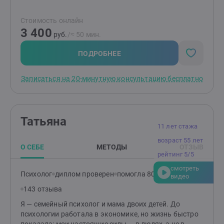
образование, в том числе в гештальт-методе с 2016
года, и начала работать еще когда обучалась.
Стоимость онлайн
Параллельно прожила несколько личностных
3 400
кризисов, выйти из которых мне помогла личная
руб.
/≈ 50 мин.
терапия. Возможность помочь людям в сложной
ситуации также, как когда-то помогли мне -
ПОДРОБНЕЕ
поддерживает меня и вдохновляет. Мой собственный
весьма непростой и травматичный опыт помогает
Записаться на 20-минутную консультацию бесплатно
мне лучше понимать моих клиентов и эффективнее с
ними работать.
Татьяна
11 лет стажа
возраст 55 лет
О СЕБЕ
МЕТОДЫ
ОТЗЫВ
рейтинг 5/5
смотреть
Психолог
диплом проверен
помогла 802 клиентам
видео
143 отзыва
Я — семейный психолог и мама двоих детей. До
психологии работала в экономике, но жизнь быстро