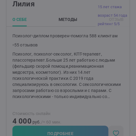
Лилия
"Основные методы психологического сопровождения
15 лет стажа
при травматических стрессовых расстройствах". В
возраст 54 года
2024 году закончил обучение по программе: " Работа
О СЕБЕ
МЕТОДЫ
ОТЗЫВ
со схемами и режимами в Схема-терапии" . Буду рад,
рейтинг 5/5
помочь Вам.
Психолог
диплом проверен
помогла 588 клиентам
55 отзывов
Психолог, психолог-сексолог, КПТ-терапевт,
плассотерапевт.Больше 25 лет работаю с людьми
(фельдшер скорой помощи,реанимационная
медсестра, косметолог). Из них 14 лет
психологической практики.С 2019 года
специализируюсь в сексологии. С сексологическими
запросами работаю со взрослыми и с парами. С
психологическими - только индивидуально со
взрослыми. Повышаю свою квалификацию и
развиваюсь, проходя обучения, личную терапию и
Стоимость онлайн
супервизии.С моей помощью много личных историй
4 000
изменились в лучшую сторону! И мы вместе сможем
руб.
/≈ 60 мин.
найти решение Вашей проблемы.
ПОДРОБНЕЕ