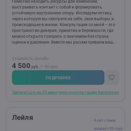
клиента.
Помогаю находить ресурсы для изменений,
выстраивать контакт с собой и формировать
устойчивую внутреннюю опору. Исследуем оптику,
через которую вы смотрите на себя, свои выборы и
происходящее в жизни. Консультации со мной – это
пространство доверия, принятия и бережности, где
можно открыто говорить о значимом без страха
оценки и давления. Вместе мы рассматриваем ваш
опыт и шаг за шагом находим то, на что можно
опираться в жизни. Жду вас на своих консультациях!
Стоимость онлайн
4 500
руб.
/≈ 50 мин.
ПОДРОБНЕЕ
Записаться на 20-минутную консультацию бесплатно
Лейля
6 лет стажа
возраст 32 года