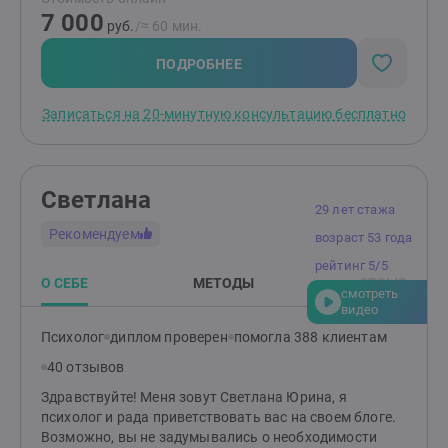
проблем или просто хотите поговорить, я всегда
7 000
готов вам помочь. Свяжитесь со мной, и мы вместе
руб.
/≈ 60 мин.
найдем решение!Мои ценности в терапии это:1)
ощутимость изменений2) повышение качества
ПОДРОБНЕЕ
жизни3) чувство счастья
Записаться на 20-минутную консультацию бесплатно
Светлана
29 лет стажа
Рекомендуем
возраст 53 года
рейтинг 5/5
О СЕБЕ
МЕТОДЫ
ОТЗЫВ
смотреть
видео
Психолог
диплом проверен
помогла 388 клиентам
40 отзывов
Здравствуйте! Меня зовут Светлана Юрина, я
психолог и рада приветствовать вас на своем блоге.
Возможно, вы не задумывались о необходимости