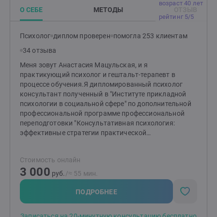
возраст 40 лет
О СЕБЕ
МЕТОДЫ
ОТЗЫВ
рейтинг 5/5
Психолог
диплом проверен
помогла 253 клиентам
34 отзыва
Меня зовут Анастасия Мацульская, и я
практикующий психолог и гештальт-терапевт в
процессе обучения.Я дипломированный психолог
консультант полученный в "Институте прикладной
психологии в социальной сфере" по дополнительной
профессиональной программе профессиональной
переподготовки "Консультативная психология:
эффективные стратегии практической
психологической помощи"Однако для меня обучение
не заканчивается после получения диплома. Я
Стоимость онлайн
постоянно стремлюсь к саморазвитию и обучению в
3 000
своей профессии. поэтому получаю образование в
руб.
/≈ 55 мин.
направлении гештальт терапии в Московском
Гештальт Институте. Моя неутолимая потребность -
ПОДРОБНЕЕ
любопытство и интерес к людям, их историям,
переживаниям и состояниям.Я нахожу огромное
Записаться на 20-минутную консультацию бесплатно