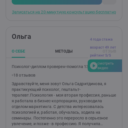
Записаться на 20-минутную консультацию бесплатно
Ольга
4 года стажа
возраст 49 лет
О СЕБЕ
МЕТОДЫ
ОТЗЫВ
рейтинг 5/5
смотреть
Психолог
диплом проверен
помогла 132 клиентам
видео
18 отзывов
Здравствуйте, меня зовут Ольга Садритдинова, я
практикующий психолог, гештальт-
терапевт.Психология - моя вторая профессия, раньше
я работала в бизнес-корпорациях, руководила
отделом маркетинга. С детства интересовалась
психологией и, работая, обучалась, ходила на
семинары. Постепенно это переросло в серьезное
увлечение, и позже - в профессию. Я получила