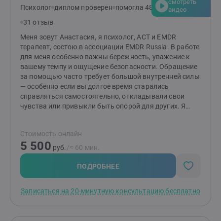
смотреть
Психолог
диплом проверен
помогла 48 клиентам
видео
31 отзыв
Меня зовут Анастасия, я психолог, ACT и EMDR
терапевт, состою в ассоциации EMDR Russia. В работе
для меня особенно важны бережность, уважение к
вашему темпу и ощущение безопасности. Обращение
за помощью часто требует большой внутренней силы
— особенно если вы долгое время старались
справляться самостоятельно, откладывали свои
чувства или привыкли быть опорой для других. Я
работаю с тревогой, эмоциональным напряжением,
последствиями травматичного опыта, внутренней
Стоимость онлайн
критикой, сложностями в отношениях с собой и
5 500
другими, состоянием растерянности и утраты опоры.
руб.
/≈ 60 мин.
Также помогаю людям, которые переживают
жизненные изменения, эмоциональное выгорание,
ПОДРОБНЕЕ
кризисы или хотят лучше понимать себя и свои
реакции. В своей практике я использую ACT (терапию
Записаться на 20-минутную консультацию бесплатно
принятия и ответственности) и EMDR — современные
подходы с доказательной базой, которые помогают
не только лучше понимать своё состояние, но и