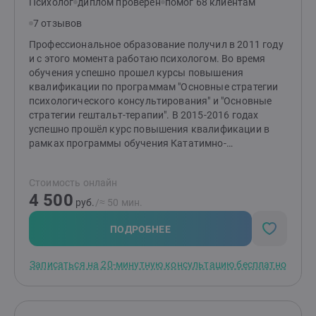
Психолог
диплом проверен
помог 68 клиентам
переподготовки психотерапевтов по европейскому
стандарту в методе EMDR 2.0. Веду свои собственные
7 отзывов
блоги, сайт, видеоблог
Профессиональное образование получил в 2011 году
и с этого момента работаю психологом. Во время
обучения успешно прошел курсы повышения
квалификации по программам "Основные стратегии
психологического консультирования" и "Основные
стратегии гештальт-терапии". В 2015-2016 годах
успешно прошёл курс повышения квалификации в
рамках программы обучения Кататимно-
имагинативной психотерапии (символдрама). В 2017
году успешно прошёл курс повышения квалификации
Стоимость онлайн
по программе "Психотерапия и медицинская
4 500
психология" в ФГБОУ ДПО "Российская медицинская
руб.
/≈ 50 мин.
академия непрерывного образования" Министерства
здравоохранения Российской Федерации. В 2022 году
ПОДРОБНЕЕ
закончил обучение в Институте практической
психологии и психологического консультирования. В
Записаться на 20-минутную консультацию бесплатно
2023 году прошел повышение квалификации по
программам :" Психологическое сопровождение
боевых стрессовых расстройств и
посттравматических стрессовых расстройств" и