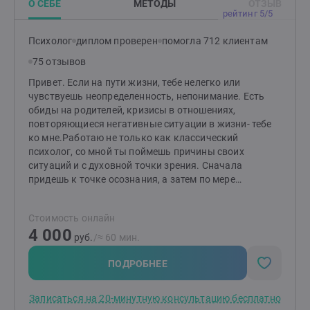
О СЕБЕ
МЕТОДЫ
ОТЗЫВ
рейтинг 5/5
Психолог
диплом проверен
помогла 712 клиентам
75 отзывов
Привет. Если на пути жизни, тебе нелегко или
чувствуешь неопределенность, непонимание. Есть
обиды на родителей, кризисы в отношениях,
повторяющиеся негативные ситуации в жизни- тебе
ко мне.Работаю не только как классический
психолог, со мной ты поймешь причины своих
ситуаций и с духовной точки зрения. Сначала
придешь к точке осознания, а затем по мере
перестраивания нейронных связей и жизнь
изменится к лучшему.
Стоимость онлайн
4 000
руб.
/≈ 60 мин.
ПОДРОБНЕЕ
Записаться на 20-минутную консультацию бесплатно