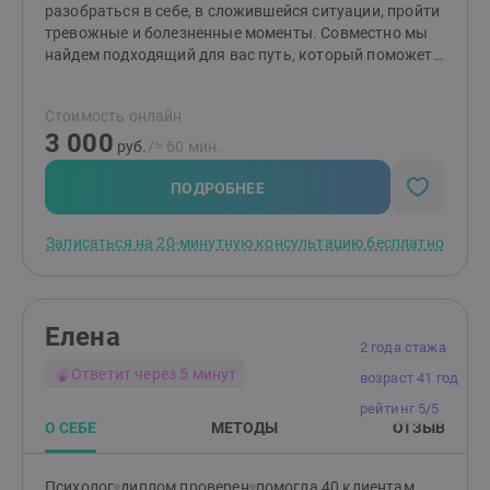
разобраться в себе, в сложившейся ситуации, пройти
тревожные и болезненные моменты. Совместно мы
найдем подходящий для вас путь, который поможет
изменить ситуацию и сделает вашу жизнь спокойнее.
Детям и подросткам: помогу разобраться со
Стоимость онлайн
страхами, вспышками гнева, эмоциональной
3 000
чувствительностью и ранимостью, обрести
руб.
/≈ 60 мин.
уверенность, улучшить отношения с окружающими.
Родителям: помогу разобраться в причинах
ПОДРОБНЕЕ
возникших трудностей и найти эффективные способы
по их устранению. Подскажу, как улучшить
Записаться на 20-минутную консультацию бесплатно
отношения и понять своего ребенка.
Елена
2 года стажа
Ответит через 5 минут
возраст 41 год
рейтинг 5/5
О СЕБЕ
МЕТОДЫ
ОТЗЫВ
Психолог
диплом проверен
помогла 40 клиентам